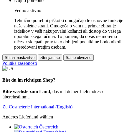
Nujno potrebno
Vedno aktivno
Tehnično potrebni piškotki omogočajo le osnovne funkcije
naše spletne strani. Omogočajo vam na primer zbiranje
izdelkov v vaši nakupovalni košarici ali dostop do vašega
uporabniškega računa. To pomeni, da o vas ne moremo
ničesar sklepati, prav tako dobljeni podatki ne bodo nikoli
posredovani tretjim osebam.
Shrani nastavitve
Strinjam se
Samo obvezno
Politika zasebnosti
Bist du im richtigen Shop?
Bitte wechsle zum Land
, das mit deiner Lieferadresse
übereinstimmt.
Zu Cosmeterie International (English)
Anderes Lieferland wählen
Österreich