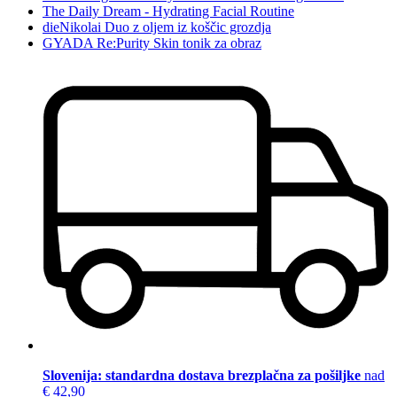
The Daily Dream - Hydrating Facial Routine
dieNikolai Duo z oljem iz koščic grozdja
GYADA Re:Purity Skin tonik za obraz
Slovenija: standardna dostava brezplačna za pošiljke
nad
€ 42,90