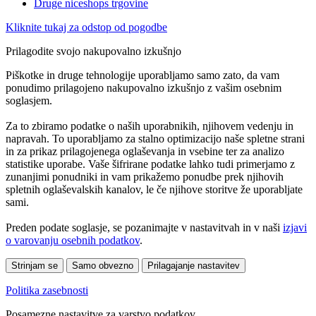
Druge niceshops trgovine
Kliknite tukaj za odstop od pogodbe
Prilagodite svojo nakupovalno izkušnjo
Piškotke in druge tehnologije uporabljamo samo zato, da vam
ponudimo prilagojeno nakupovalno izkušnjo z vašim osebnim
soglasjem.
Za to zbiramo podatke o naših uporabnikih, njihovem vedenju in
napravah. To uporabljamo za stalno optimizacijo naše spletne strani
in za prikaz prilagojenega oglaševanja in vsebine ter za analizo
statistike uporabe. Vaše šifrirane podatke lahko tudi primerjamo z
zunanjimi ponudniki in vam prikažemo ponudbe prek njihovih
spletnih oglaševalskih kanalov, le če njihove storitve že uporabljate
sami.
Preden podate soglasje, se pozanimajte v nastavitvah in v naši
izjavi
o varovanju osebnih podatkov
.
Strinjam se
Samo obvezno
Prilagajanje nastavitev
Politika zasebnosti
Posamezne nastavitve za varstvo podatkov