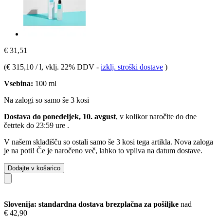
€ 31,51
(
€ 315,10 / l
, vklj. 22% DDV
-
izklj. stroški dostave
)
Vsebina:
100 ml
Na zalogi so samo še 3 kosi
Dostava do ponedeljek, 10. avgust
, v kolikor naročite do dne
četrtek do 23:59 ure
.
V našem skladišču so ostali samo še 3 kosi tega artikla. Nova zaloga
je na poti! Če je naročeno več, lahko to vpliva na datum dostave.
Dodajte v košarico
Slovenija: standardna dostava brezplačna za pošiljke
nad
€ 42,90