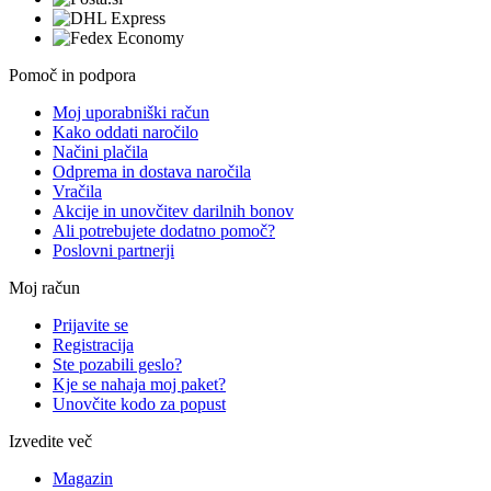
Pomoč in podpora
Moj uporabniški račun
Kako oddati naročilo
Načini plačila
Odprema in dostava naročila
Vračila
Akcije in unovčitev darilnih bonov
Ali potrebujete dodatno pomoč?
Poslovni partnerji
Moj račun
Prijavite se
Registracija
Ste pozabili geslo?
Kje se nahaja moj paket?
Unovčite kodo za popust
Izvedite več
Magazin