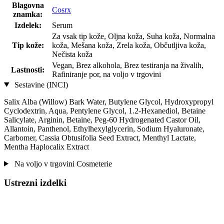
Blagovna
Cosrx
znamka:
Izdelek:
Serum
Za vsak tip kože, Oljna koža, Suha koža, Normalna
Tip kože:
koža, Mešana koža, Zrela koža, Občutljiva koža,
Nečista koža
Vegan, Brez alkohola, Brez testiranja na živalih,
Lastnosti:
Rafiniranje por, na voljo v trgovini
Sestavine (INCI)
Salix Alba (Willow) Bark Water, Butylene Glycol, Hydroxypropyl
Cyclodextrin, Aqua, Pentylene Glycol, 1.2-Hexanediol, Betaine
Salicylate, Arginin, Betaine, Peg-60 Hydrogenated Castor Oil,
Allantoin, Panthenol, Ethylhexylglycerin, Sodium Hyaluronate,
Carbomer, Cassia Obtusifolia Seed Extract, Menthyl Lactate,
Mentha Haplocalix Extract
Na voljo v trgovini Cosmeterie
Ustrezni izdelki