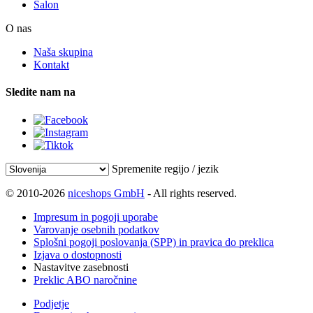
Salon
O nas
Naša skupina
Kontakt
Sledite nam na
Spremenite regijo / jezik
© 2010-2026
niceshops GmbH
- All rights reserved.
Impresum in pogoji uporabe
Varovanje osebnih podatkov
Splošni pogoji poslovanja (SPP) in pravica do preklica
Izjava o dostopnosti
Nastavitve zasebnosti
Preklic ABO naročnine
Podjetje