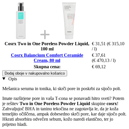
Cosrx Two in One Poreless Powder Liquid,
€ 31,51
(€ 315,10
100 ml
/ l)
Cosrx Balancium Comfort Ceramide
€ 37,61
Cream, 80 ml
(€ 470,13 / l)
Skupna cena:
€ 69,12
Dodaj oboje v nakupovalno košarico
Opis
Mešanica seruma in tonika, ki skrči pore in poskrbi za sijočo polt.
Imate razširjene pore in vaša T-cona se ponavadi hitro sveti? Potem
je rešitev
Two in One Poreless Powder Liquid
skupine
cosrx
!
Zahvaljujoč BHA in taninu tekočina ne zagotavlja le, da je koža
temeljito očiščena, ampak dobesedno skrči pore, kar daje sijočo polt.
Hkrati absorbira odvečen sebum, kožo naredi elastično, ter jo
prijetno hladi.