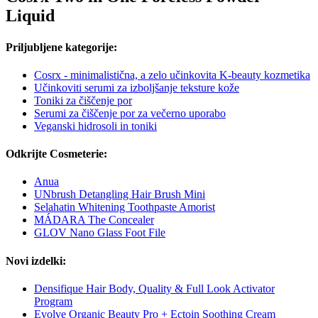
Liquid
Priljubljene kategorije:
Cosrx - minimalistična, a zelo učinkovita K-beauty kozmetika
Učinkoviti serumi za izboljšanje teksture kože
Toniki za čiščenje por
Serumi za čiščenje por za večerno uporabo
Veganski hidrosoli in toniki
Odkrijte Cosmeterie:
Anua
UNbrush Detangling Hair Brush Mini
Selahatin Whitening Toothpaste Amorist
MÁDARA The Concealer
GLOV Nano Glass Foot File
Novi izdelki:
Densifique Hair Body, Quality & Full Look Activator
Program
Evolve Organic Beauty Pro + Ectoin Soothing Cream