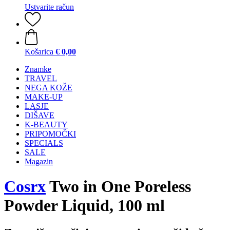
Ustvarite račun
Košarica
€ 0,00
Znamke
TRAVEL
NEGA KOŽE
MAKE-UP
LASJE
DIŠAVE
K-BEAUTY
PRIPOMOČKI
SPECIALS
SALE
Magazin
Cosrx
Two in One Poreless
Powder Liquid, 100 ml