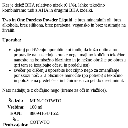
Ker je delež BHA relativno nizek (0,1%), lahko tekočino
kombiniramo tudi z AHA in drugimi BHA izdelki.
Two in One Poreless Powder Liquid
je brez mineralnih olj, brez
alkohola, brez silikona, brez parabena, vegansko in brez testiranja na
živalih.
Uporaba:
zjutraj po čiščenju uporabite kot tonik, da kožo optimalno
pripravite na naslednje korake nege: majhno količino tekočine
nanesite na bombažno blazinico in jo nežno obrišite po obrazu
(pri tem se izogibajte očesu in predelu ust).
zvečer po čiščenju uporabite kot ciljno nego za zmanjšanje
por skozi noč: 2-3 blazinice namočite (po potrebi) s tekočino
in položite na predel čela in ličnic/nosu za pet do deset minut.
Nato nadaljujte z običajno nego (kreme za oči in vlažilce).
Št. izd.:
MIIN-COTWTO
Vsebina:
100 ml
EAN:
8809416471655
Št.-
COTWTO
Proizvajalca: