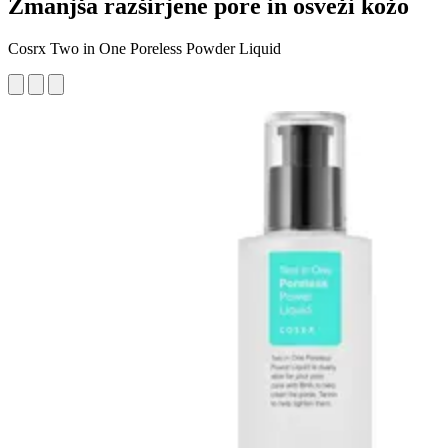
Zmanjša razširjene pore in osveži kožo
Cosrx Two in One Poreless Powder Liquid