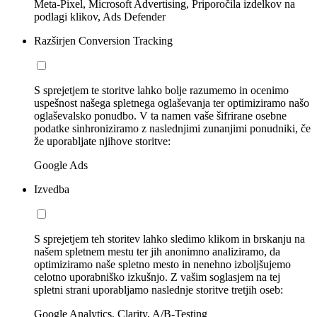
Meta-Pixel, Microsoft Advertising, Priporočila izdelkov na
podlagi klikov, Ads Defender
Razširjen Conversion Tracking
S sprejetjem te storitve lahko bolje razumemo in ocenimo
uspešnost našega spletnega oglaševanja ter optimiziramo našo
oglaševalsko ponudbo. V ta namen vaše šifrirane osebne
podatke sinhroniziramo z naslednjimi zunanjimi ponudniki, če
že uporabljate njihove storitve:
Google Ads
Izvedba
S sprejetjem teh storitev lahko sledimo klikom in brskanju na
našem spletnem mestu ter jih anonimno analiziramo, da
optimiziramo naše spletno mesto in nenehno izboljšujemo
celotno uporabniško izkušnjo. Z vašim soglasjem na tej
spletni strani uporabljamo naslednje storitve tretjih oseb:
Google Analytics, Clarity, A/B-Testing