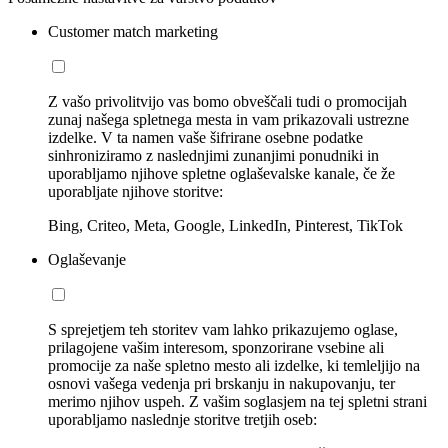
Customer match marketing
Z vašo privolitvijo vas bomo obveščali tudi o promocijah
zunaj našega spletnega mesta in vam prikazovali ustrezne
izdelke. V ta namen vaše šifrirane osebne podatke
sinhroniziramo z naslednjimi zunanjimi ponudniki in
uporabljamo njihove spletne oglaševalske kanale, če že
uporabljate njihove storitve:
Bing, Criteo, Meta, Google, LinkedIn, Pinterest, TikTok
Oglaševanje
S sprejetjem teh storitev vam lahko prikazujemo oglase,
prilagojene vašim interesom, sponzorirane vsebine ali
promocije za naše spletno mesto ali izdelke, ki temleljijo na
osnovi vašega vedenja pri brskanju in nakupovanju, ter
merimo njihov uspeh. Z vašim soglasjem na tej spletni strani
uporabljamo naslednje storitve tretjih oseb: