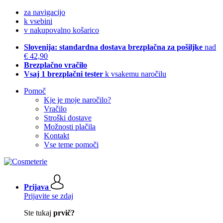
za navigacijo
k vsebini
v nakupovalno košarico
Slovenija: standardna dostava brezplačna za pošiljke
nad
€ 42,90
Brezplačno vračilo
Vsaj 1 brezplačni tester
k vsakemu naročilu
Pomoč
Kje je moje naročilo?
Vračilo
Stroški dostave
Možnosti plačila
Kontakt
Vse teme pomoči
Prijava
Prijavite se zdaj
Ste tukaj
prvič?