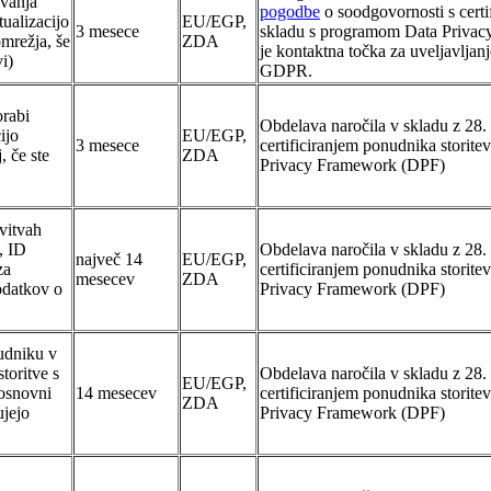
evanja
pogodbe
o soodgovornosti s certi
ualizacijo
EU/EGP,
3 mesece
skladu s programom Data Priva
omrežja, še
ZDA
je kontaktna točka za uveljavljanj
vi)
GDPR.
orabi
Obdelava naročila v skladu z 2
ijo
EU/EGP,
3 mesece
certificiranjem ponudnika storit
, če ste
ZDA
Privacy Framework (DPF)
avitvah
, ID
Obdelava naročila v skladu z 2
največ 14
EU/EGP,
za
certificiranjem ponudnika storit
mesecev
ZDA
podatkov o
Privacy Framework (DPF)
udniku v
toritve s
Obdelava naročila v skladu z 2
EU/EGP,
 osnovni
14 mesecev
certificiranjem ponudnika storit
ZDA
ujejo
Privacy Framework (DPF)