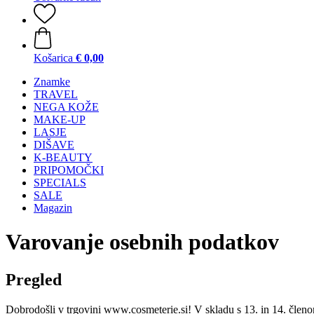
Košarica
€ 0,00
Znamke
TRAVEL
NEGA KOŽE
MAKE-UP
LASJE
DIŠAVE
K-BEAUTY
PRIPOMOČKI
SPECIALS
SALE
Magazin
Varovanje osebnih podatkov
Pregled
Dobrodošli v trgovini www.cosmeterie.si! V skladu s 13. in 14. čle