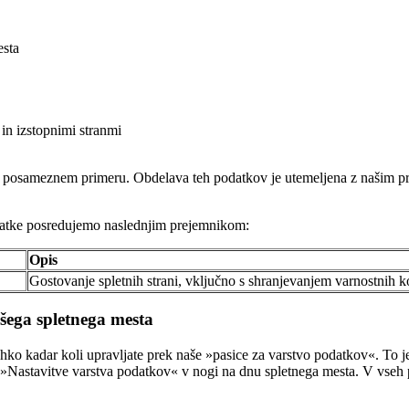
esta
in izstopnimi stranmi
em posameznem primeru. Obdelava teh podatkov je utemeljena z našim pr
datke posredujemo naslednjim prejemnikom:
Opis
Gostovanje spletnih strani, vključno s shranjevanjem varnostnih k
ašega spletnega mesta
lahko kadar koli upravljate prek naše »pasice za varstvo podatkov«. To 
»Nastavitve varstva podatkov« v nogi na dnu spletnega mesta. V vseh p