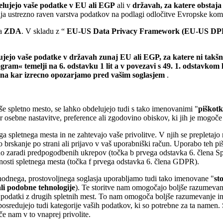
elujejo vaše podatke v EU ali EGP
ali v
državah, za katere obstaja
lja ustrezno raven varstva podatkov na podlagi odločitve Evropske komi
za
ZDA
. V skladu z “
EU-US Data Privacy Framework (EU-US DP
lujejo vaše podatke v državah zunaj EU ali EGP, za katere ni takšne
gram« temelji na 6. odstavku 1 lit a v povezavi s 49. 1. odstavkom
 na kar izrecno opozarjamo pred vašim soglasjem
.
še spletno mesto, se lahko obdelujejo tudi s tako imenovanimi "
piškotk
r osebne nastavitve, preference ali zgodovino obiskov, ki jih je mogoče p
a spletnega mesta in ne zahtevajo vaše privolitve. V njih se prepletajo
brskanje po strani ali prijavo v vaš uporabniški račun. Uporabo teh pi
no zaradi predpogodbenih ukrepov (točka b prvega odstavka 6. člena 
nosti spletnega mesta (točka f prvega odstavka 6. člena GDPR).
hodnega, prostovoljnega soglasja uporabljamo tudi tako imenovane "
st
ali podobne tehnologije
). Te storitve nam omogočajo boljše razumevanje
podatki z drugih spletnih mest. To nam omogoča boljše razumevanje int
redujejo tudi kategorije vaših podatkov, ki so potrebne za ta namen. S
če nam v to vnaprej privolite.