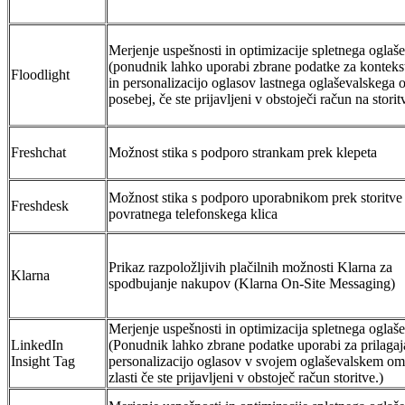
Merjenje uspešnosti in optimizacije spletnega oglaš
(ponudnik lahko uporabi zbrane podatke za kontekst
Floodlight
in personalizacijo oglasov lastnega oglaševalskega 
posebej, če ste prijavljeni v obstoječi račun na storit
Freshchat
Možnost stika s podporo strankam prek klepeta
Možnost stika s podporo uporabnikom prek storitve
Freshdesk
povratnega telefonskega klica
Prikaz razpoložljivih plačilnih možnosti Klarna za
Klarna
spodbujanje nakupov (Klarna On-Site Messaging)
Merjenje uspešnosti in optimizacija spletnega oglaš
LinkedIn
(Ponudnik lahko zbrane podatke uporabi za prilagaj
Insight Tag
personalizacijo oglasov v svojem oglaševalskem om
zlasti če ste prijavljeni v obstoječ račun storitve.)