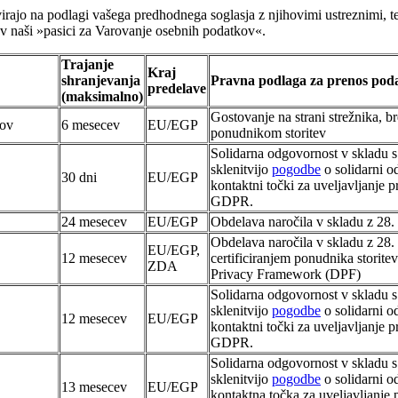
virajo na podlagi vašega predhodnega soglasja z njihovimi ustreznimi, te
 v naši »pasici za Varovanje osebnih podatkov«.
Trajanje
Kraj
shranjevanja
Pravna podlaga za prenos pod
predelave
(maksimalno)
Gostovanje na strani strežnika, 
tov
6 mesecev
EU/EGP
ponudnikom storitev
Solidarna odgovornost v skladu
sklenitvijo
pogodbe
o solidarni o
30 dni
EU/EGP
kontaktni točki za uveljavljanje p
GDPR.
24 mesecev
EU/EGP
Obdelava naročila v skladu z 28.
Obdelava naročila v skladu z 2
EU/EGP,
12 mesecev
certificiranjem ponudnika storit
ZDA
Privacy Framework (DPF)
Solidarna odgovornost v skladu
sklenitvijo
pogodbe
o solidarni o
12 mesecev
EU/EGP
kontaktni točki za uveljavljanje p
GDPR.
Solidarna odgovornost v skladu
sklenitvijo
pogodbe
o solidarni o
13 mesecev
EU/EGP
kontaktna točka za uveljavljanje 