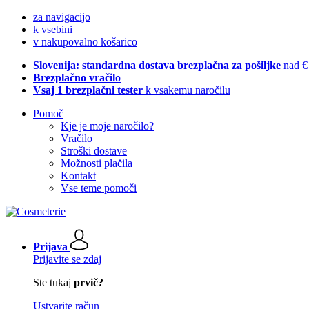
za navigacijo
k vsebini
v nakupovalno košarico
Slovenija: standardna dostava brezplačna za pošiljke
nad €
Brezplačno vračilo
Vsaj 1 brezplačni tester
k vsakemu naročilu
Pomoč
Kje je moje naročilo?
Vračilo
Stroški dostave
Možnosti plačila
Kontakt
Vse teme pomoči
Prijava
Prijavite se zdaj
Ste tukaj
prvič?
Ustvarite račun