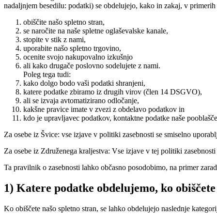
nadaljnjem besedilu: podatki) se obdelujejo, kako in zakaj, v primerih
obiščite našo spletno stran,
se naročite na naše spletne oglaševalske kanale,
stopite v stik z nami,
uporabite našo spletno trgovino,
ocenite svojo nakupovalno izkušnjo
ali kako drugače poslovno sodelujete z nami.
Poleg tega tudi:
kako dolgo bodo vaši podatki shranjeni,
katere podatke zbiramo iz drugih virov (člen 14 DSGVO),
ali se izvaja avtomatizirano odločanje,
kakšne pravice imate v zvezi z obdelavo podatkov in
kdo je upravljavec podatkov, kontaktne podatke naše pooblašče
Za osebe iz Švice: vse izjave v politiki zasebnosti se smiselno uporab
Za osebe iz Združenega kraljestva: Vse izjave v tej politiki zasebnos
Ta pravilnik o zasebnosti lahko občasno posodobimo, na primer zaradi 
1) Katere podatke obdelujemo, ko obiščete 
Ko obiščete našo spletno stran, se lahko obdelujejo naslednje kategor