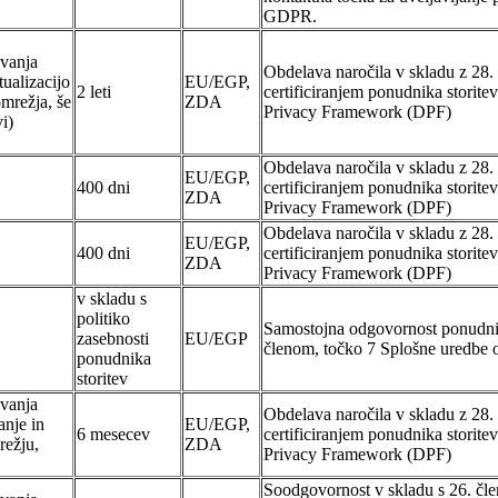
GDPR.
evanja
Obdelava naročila v skladu z 2
ualizacijo
EU/EGP,
2 leti
certificiranjem ponudnika storit
omrežja, še
ZDA
Privacy Framework (DPF)
vi)
Obdelava naročila v skladu z 2
EU/EGP,
400 dni
certificiranjem ponudnika storit
ZDA
Privacy Framework (DPF)
Obdelava naročila v skladu z 2
EU/EGP,
400 dni
certificiranjem ponudnika storit
ZDA
Privacy Framework (DPF)
v skladu s
politiko
Samostojna odgovornost ponudnika
zasebnosti
EU/EGP
členom, točko 7 Splošne uredbe
ponudnika
storitev
evanja
Obdelava naročila v skladu z 2
anje in
EU/EGP,
6 mesecev
certificiranjem ponudnika storit
režju,
ZDA
Privacy Framework (DPF)
Soodgovornost v skladu s 26. čl