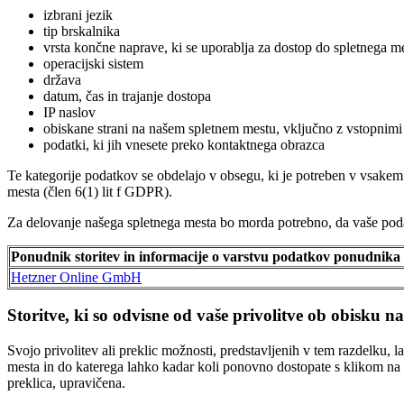
izbrani jezik
tip brskalnika
vrsta končne naprave, ki se uporablja za dostop do spletnega m
operacijski sistem
država
datum, čas in trajanje dostopa
IP naslov
obiskane strani na našem spletnem mestu, vključno z vstopnimi 
podatki, ki jih vnesete preko kontaktnega obrazca
Te kategorije podatkov se obdelajo v obsegu, ki je potreben v vsak
mesta (člen 6(1) lit f GDPR).
Za delovanje našega spletnega mesta bo morda potrebno, da vaše po
Ponudnik storitev in informacije o varstvu podatkov ponudnika
Hetzner Online GmbH
Storitve, ki so odvisne od vaše privolitve ob obisku n
Svojo privolitev ali preklic možnosti, predstavljenih v tem razdelku, 
mesta in do katerega lahko kadar koli ponovno dostopate s klikom na 
preklica, upravičena.