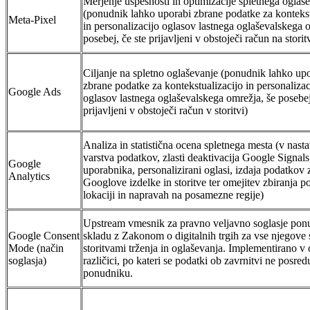
Merjenje uspešnosti in optimizacije spletnega oglaš
(ponudnik lahko uporabi zbrane podatke za kontekst
Meta-Pixel
in personalizacijo oglasov lastnega oglaševalskega 
posebej, če ste prijavljeni v obstoječi račun na storit
Ciljanje na spletno oglaševanje (ponudnik lahko up
zbrane podatke za kontekstualizacijo in personalizac
Google Ads
oglasov lastnega oglaševalskega omrežja, še posebej
prijavljeni v obstoječi račun v storitvi)
Analiza in statistična ocena spletnega mesta (v nast
varstva podatkov, zlasti deaktivacija Google Signals
Google
uporabnika, personalizirani oglasi, izdaja podatkov 
Analytics
Googlove izdelke in storitve ter omejitev zbiranja 
lokaciji in napravah na posamezne regije)
Upstream vmesnik za pravno veljavno soglasje pon
Google Consent
skladu z Zakonom o digitalnih trgih za vse njegove s
Mode (način
storitvami trženja in oglaševanja. Implementirano v
soglasja)
različici, po kateri se podatki ob zavrnitvi ne posred
ponudniku.