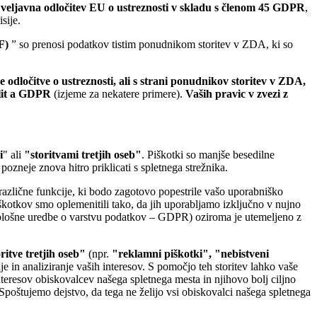
 veljavna odločitev EU o ustreznosti v skladu s členom 45 GDPR
,
sije.
F)
” so prenosi podatkov tistim ponudnikom storitev v ZDA, ki so
 odločitve o ustreznosti, ali s strani ponudnikov storitev v ZDA,
 lit a GDPR
(izjeme za nekatere primere).
Vaših pravic v zvezi z
i
" ali
"storitvami tretjih oseb"
. Piškotki so manjše besedilne
ozneje znova hitro priklicati s spletnega strežnika.
 različne funkcije, ki bodo zagotovo popestrile vašo uporabniško
škotkov smo oplemenitili tako, da jih uporabljamo izključno v nujno
Splošne uredbe o varstvu podatkov – GDPR) oziroma je utemeljeno z
oritve tretjih oseb"
(npr.
"reklamni piškotki", "nebistveni
 in analiziranje vaših interesov. S pomočjo teh storitev lahko vaše
eresov obiskovalcev našega spletnega mesta in njihovo bolj ciljno
poštujemo dejstvo, da tega ne želijo vsi obiskovalci našega spletnega