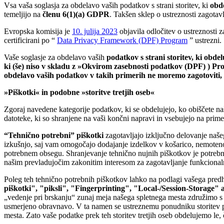
Vsa vaša soglasja za obdelavo vaših podatkov s strani storitev, ki
obd
temeljijo na
členu 6(1)(a) GDPR
. Takšen sklep o ustreznosti zagotav
Evropska komisija je
10. julija 2023
objavila odločitev o ustreznosti 
certificirani po “
Data Privacy Framework (DPF) Program
” ustrezni.
Vaše soglasje za obdelavo vaših
podatkov s strani storitev, ki obde
ki (še) niso v skladu z »Okvirom zasebnosti podatkov (DPF) ) Pro
obdelavo vaših podatkov v takih primerih ne moremo zagotoviti,
»Piškotki« in podobne »storitve tretjih oseb«
Zgoraj navedene kategorije podatkov, ki se obdelujejo, ko obiščete na
datoteke, ki so shranjene na vaši končni napravi in vsebujejo na prime
“Tehnično potrebni” piškotki
zagotavljajo izključno delovanje našeg
izkušnjo, saj vam omogočajo dodajanje izdelkov v košarico, nemoteno 
potrebnem obsegu. Shranjevanje tehnično nujnih piškotkov je potreb
našim prevladujočim zakonitim interesom za zagotavljanje funkcional
Poleg teh tehnično potrebnih piškotkov lahko na podlagi vašega pred
piškotki", "piksli", "Fingerprinting", "Local-/Session-Storage" 
„vedenje pri brskanju“ zunaj meja našega spletnega mesta združimo s 
usmerjeno obravnavo. V ta namen se ustreznemu ponudniku storitev pos
mesta. Zato vaše podatke prek teh storitev tretjih oseb obdelujemo le, 