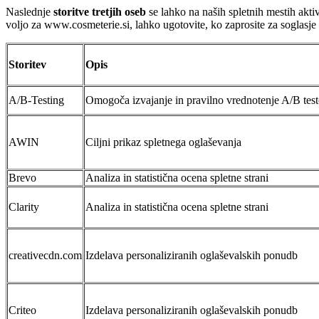
Naslednje
storitve tretjih oseb
se lahko na naših spletnih mestih akti
voljo za www.cosmeterie.si, lahko ugotovite, ko zaprosite za soglasje
Storitev
Opis
A/B-Testing
Omogoča izvajanje in pravilno vrednotenje A/B tes
AWIN
Ciljni prikaz spletnega oglaševanja
Brevo
Analiza in statistična ocena spletne strani
Clarity
Analiza in statistična ocena spletne strani
creativecdn.com
Izdelava personaliziranih oglaševalskih ponudb
Criteo
Izdelava personaliziranih oglaševalskih ponudb