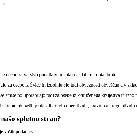
 ko:
ne osebe za varstvo podatkov in kako nas lahko kontaktirate.
ljajo za osebe iz Švice in izpolnjujejo tudi obveznosti obveščanja v sk
ti se smiselno uporabljajo tudi za osebe iz Združenega kraljestva in iz
sprememb naših praks ali drugih operativnih, pravnih ali regulativnih 
našo spletno stran?
ije vaših podatkov: