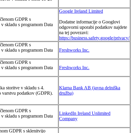
Google Ireland Limited
8. členom GDPR s
Dodatne informacije o Googlovi
ev v skladu s programom Data
odgovorni uporabi podatkov najdete
na tej povezavi:
https://business.safety.google/privacy/
8. členom GDPR s
ev v skladu s programom Data
Freshworks Inc.
8. členom GDPR s
ev v skladu s programom Data
Freshworks Inc.
 storitve v skladu s 4.
Klarna Bank AB (javna delniška
 o varstvu podatkov (GDPR).
družba)
8. členom GDPR s
LinkedIn Ireland Unlimited
ev v skladu s programom Data
Company
enom GDPR s sklenitvijo