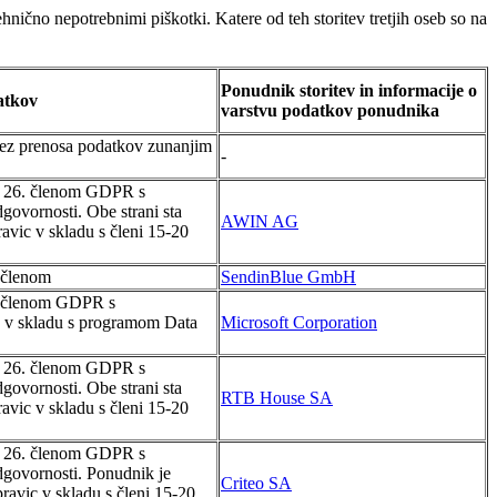
hnično nepotrebnimi piškotki. Katere od teh storitev tretjih oseb so na
Ponudnik storitev in informacije o
atkov
varstvu podatkov ponudnika
brez prenosa podatkov zunanjim
-
 s 26. členom GDPR s
dgovornosti. Obe strani sta
AWIN AG
ravic v skladu s členi 15-20
 členom
SendinBlue GmbH
8. členom GDPR s
ev v skladu s programom Data
Microsoft Corporation
 s 26. členom GDPR s
dgovornosti. Obe strani sta
RTB House SA
ravic v skladu s členi 15-20
 s 26. členom GDPR s
dgovornosti. Ponudnik je
Criteo SA
pravic v skladu s členi 15-20