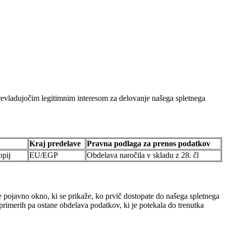
evladujočim legitimnim interesom za delovanje našega spletnega
Kraj predelave
Pravna podlaga za prenos podatkov
opij
EU/EGP
Obdelava naročila v skladu z 28. čl
je pojavno okno, ki se prikaže, ko prvič dostopate do našega spletnega
rimerih pa ostane obdelava podatkov, ki je potekala do trenutka