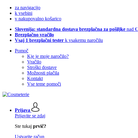
za navigacijo
k vsebini
v nakupovalno košarico
Slovenija: standardna dostava brezplačna za pošiljke
nad €
Brezplačno vračilo
Vsaj 1 brezplačni tester
k vsakemu naročilu
Pomoč
Kje je moje naročilo?
Vračilo
Stroški dostave
Možnosti plačila
Kontakt
Vse teme pomoči
Prijava
Prijavite se zdaj
Ste tukaj
prvič?
Ustvarite račun