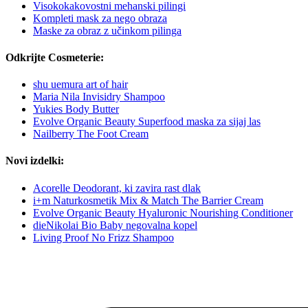
Visokokakovostni mehanski pilingi
Kompleti mask za nego obraza
Maske za obraz z učinkom pilinga
Odkrijte Cosmeterie:
shu uemura art of hair
Maria Nila Invisidry Shampoo
Yukies Body Butter
Evolve Organic Beauty Superfood maska za sijaj las
Nailberry The Foot Cream
Novi izdelki:
Acorelle Deodorant, ki zavira rast dlak
i+m Naturkosmetik Mix & Match The Barrier Cream
Evolve Organic Beauty Hyaluronic Nourishing Conditioner
dieNikolai Bio Baby negovalna kopel
Living Proof No Frizz Shampoo