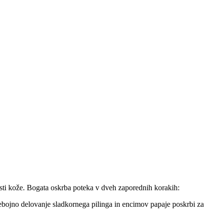
sti kože. Bogata oskrba poteka v dveh zaporednih korakih:
dsebojno delovanje sladkornega pilinga in encimov papaje poskrbi za