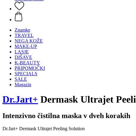
Znamke
TRAVEL
NEGA KOŽE
MAKE-UP
LASJE
DIŠAVE
K-BEAUTY
PRIPOMOČKI
SPECIALS
SALE
Magazin
Dr.Jart+
Dermask Ultrajet Peeli
Intenzivno čistilna maska v dveh korakih
Dr.Jart+ Dermask Ultrajet Peeling Solution