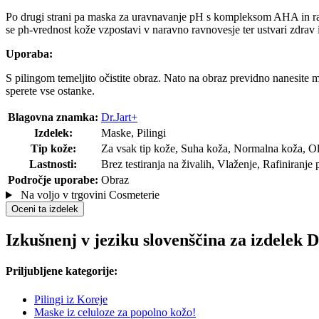
Po drugi strani pa maska za uravnavanje pH s kompleksom AHA in razli
se ph-vrednost kože vzpostavi v naravno ravnovesje ter ustvari zdrav 
Uporaba:
S pilingom temeljito očistite obraz. Nato na obraz previdno nanesit
sperete vse ostanke.
Blagovna znamka:
Dr.Jart+
Izdelek:
Maske, Pilingi
Tip kože:
Za vsak tip kože, Suha koža, Normalna koža, Ol
Lastnosti:
Brez testiranja na živalih, Vlaženje, Rafiniranje 
Področje uporabe:
Obraz
Na voljo v trgovini Cosmeterie
Oceni ta izdelek
Izkušnenj v jeziku slovenščina za izdelek 
Priljubljene kategorije:
Pilingi iz Koreje
Maske iz celuloze za popolno kožo!