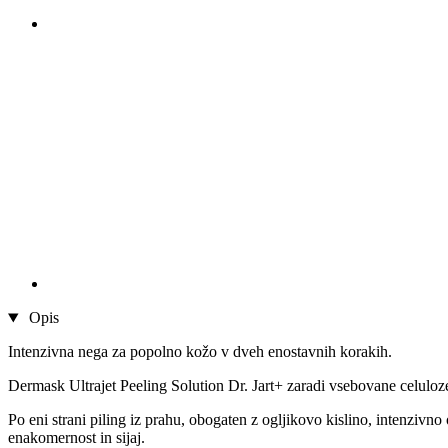
Opis
Intenzivna nega za popolno kožo v dveh enostavnih korakih.
Dermask Ultrajet Peeling Solution Dr. Jart+ zaradi vsebovane celulo
Po eni strani piling iz prahu, obogaten z ogljikovo kislino, intenziv
enakomernost in sijaj.