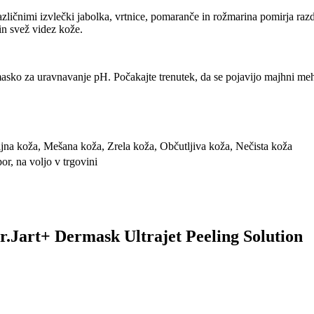
čnimi izvlečki jabolka, vrtnice, pomaranče in rožmarina pomirja razdr
in svež videz kože.
e masko za uravnavanje pH. Počakajte trenutek, da se pojavijo majhni m
jna koža, Mešana koža, Zrela koža, Občutljiva koža, Nečista koža
por, na voljo v trgovini
Dr.Jart+ Dermask Ultrajet Peeling Solution