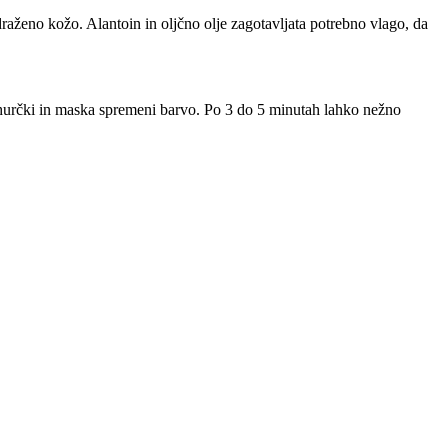
aženo kožo. Alantoin in oljčno olje zagotavljata potrebno vlago, da
ehurčki in maska spremeni barvo. Po 3 do 5 minutah lahko nežno