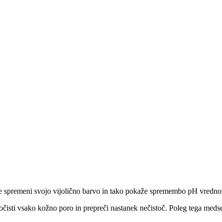
ze spremeni svojo vijolično barvo in tako pokaže spremembo pH vredno
no očisti vsako kožno poro in prepreči nastanek nečistoč. Poleg tega me