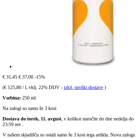
€ 31,45
€ 37,00
-15%
(
€ 125,80 / l
, vklj. 22% DDV
-
izklj. stroški dostave
)
Vsebina:
250 ml
Na zalogi so samo še 3 kosi
Dostava do torek, 11. avgust
, v kolikor naročite do dne
nedelja do
23:59 ure
.
V našem skladišču so ostali samo še 3 kosi tega artikla. Nova zaloga