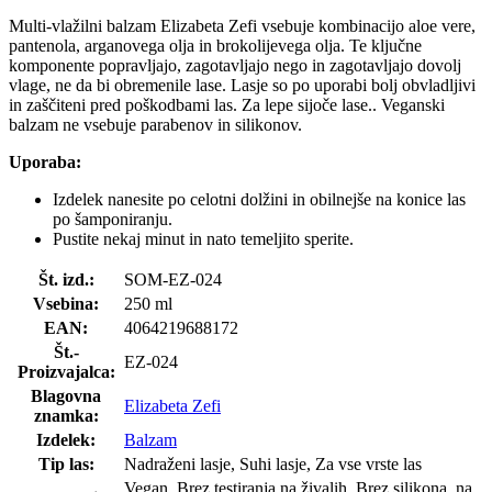
Multi-vlažilni balzam Elizabeta Zefi vsebuje kombinacijo aloe vere,
pantenola, arganovega olja in brokolijevega olja. Te ključne
komponente popravljajo, zagotavljajo nego in zagotavljajo dovolj
vlage, ne da bi obremenile lase. Lasje so po uporabi bolj obvladljivi
in zaščiteni pred poškodbami las. Za lepe sijoče lase.. Veganski
balzam ne vsebuje parabenov in silikonov.
Uporaba:
Izdelek nanesite po celotni dolžini in obilnejše na konice las
po šamponiranju.
Pustite nekaj minut in nato temeljito sperite.
Št. izd.:
SOM-EZ-024
Vsebina:
250 ml
EAN:
4064219688172
Št.-
EZ-024
Proizvajalca:
Blagovna
Elizabeta Zefi
znamka:
Izdelek:
Balzam
Tip las:
Nadraženi lasje, Suhi lasje, Za vse vrste las
Vegan, Brez testiranja na živalih, Brez silikona, na