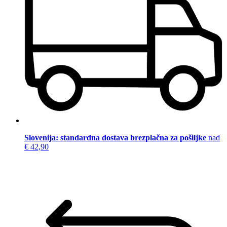
Slovenija: standardna dostava brezplačna za pošiljke
nad
€ 42,90