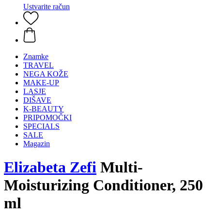
Ustvarite račun
Znamke
TRAVEL
NEGA KOŽE
MAKE-UP
LASJE
DIŠAVE
K-BEAUTY
PRIPOMOČKI
SPECIALS
SALE
Magazin
Elizabeta Zefi
Multi-
Moisturizing Conditioner, 250
ml