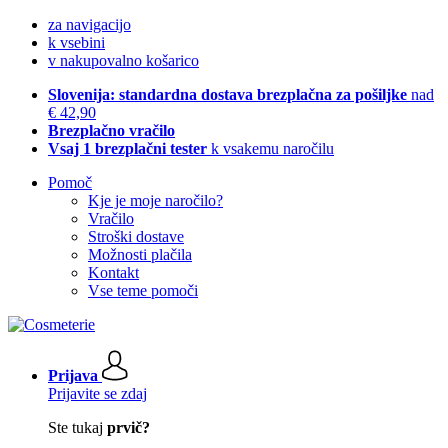
za navigacijo
k vsebini
v nakupovalno košarico
Slovenija: standardna dostava brezplačna za pošiljke
nad
€ 42,90
Brezplačno vračilo
Vsaj 1 brezplačni tester
k vsakemu naročilu
Pomoč
Kje je moje naročilo?
Vračilo
Stroški dostave
Možnosti plačila
Kontakt
Vse teme pomoči
Prijava
Prijavite se zdaj
Ste tukaj
prvič?