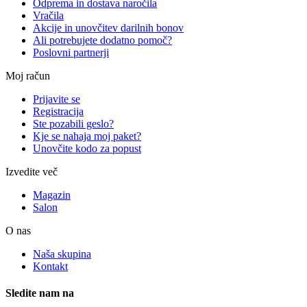
Odprema in dostava naročila
Vračila
Akcije in unovčitev darilnih bonov
Ali potrebujete dodatno pomoč?
Poslovni partnerji
Moj račun
Prijavite se
Registracija
Ste pozabili geslo?
Kje se nahaja moj paket?
Unovčite kodo za popust
Izvedite več
Magazin
Salon
O nas
Naša skupina
Kontakt
Sledite nam na