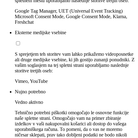
spletnem mestu uporabljamo naslednje storitve tretjih oseb:
Google Tag Manager, UET (Universal Event Tracking)
Microsoft Consent Mode, Google Consent Mode, Klarna,
Freshchat
Eksterne medijske vsebine
S sprejetjem teh storitev vam lahko prikažemo videoposnetke
ali druge medijske vsebine, ki jih gostijo zunanji ponudniki. Z
vašim soglasjem na tej spletni strani uporabljamo naslednje
storitve tretjih oseb:
Vimeo, YouTube
Nujno potrebno
Vedno aktivno
Tehnično potrebni piškotki omogočajo le osnovne funkcije
naše spletne strani. Omogočajo vam na primer zbiranje
izdelkov v vaši nakupovalni košarici ali dostop do vašega
uporabniškega računa. To pomeni, da o vas ne moremo
ničesar sklepati, prav tako dobljeni podatki ne bodo nikoli