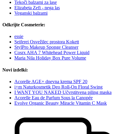
Tekoči balzami za lase
Elizabeta Zefi - nega las
Veganski balzami
Odkrijte Cosmeterie:
essie
Seiferei Osvežilec prostora Kokett
StylPro Makeup Sponge Cleanser
Cosrx AHA 7 Whitehead Power Liquid
Maria Nila Holiday Box Pure Volume
Novi izdelki:
Acorelle AGE+ dnevna krema SPF 20
i+m Naturkosmetik Deo Roll-On Floral Swing
I WANT YOU NAKED Učvrstitvena piling maska
Acorelle Eau de Parfum Sous la Canopée
Evolve Organic Beauty Miracle Vitamin C Mask