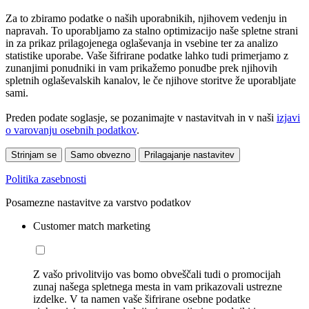
Za to zbiramo podatke o naših uporabnikih, njihovem vedenju in
napravah. To uporabljamo za stalno optimizacijo naše spletne strani
in za prikaz prilagojenega oglaševanja in vsebine ter za analizo
statistike uporabe. Vaše šifrirane podatke lahko tudi primerjamo z
zunanjimi ponudniki in vam prikažemo ponudbe prek njihovih
spletnih oglaševalskih kanalov, le če njihove storitve že uporabljate
sami.
Preden podate soglasje, se pozanimajte v nastavitvah in v naši
izjavi
o varovanju osebnih podatkov
.
Strinjam se
Samo obvezno
Prilagajanje nastavitev
Politika zasebnosti
Posamezne nastavitve za varstvo podatkov
Customer match marketing
Z vašo privolitvijo vas bomo obveščali tudi o promocijah
zunaj našega spletnega mesta in vam prikazovali ustrezne
izdelke. V ta namen vaše šifrirane osebne podatke