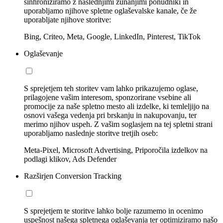
sinhroniziramo z naslednjimi zunanjimi ponudniki in
uporabljamo njihove spletne oglaševalske kanale, če že
uporabljate njihove storitve:
Bing, Criteo, Meta, Google, LinkedIn, Pinterest, TikTok
Oglaševanje
S sprejetjem teh storitev vam lahko prikazujemo oglase,
prilagojene vašim interesom, sponzorirane vsebine ali
promocije za naše spletno mesto ali izdelke, ki temleljijo na
osnovi vašega vedenja pri brskanju in nakupovanju, ter
merimo njihov uspeh. Z vašim soglasjem na tej spletni strani
uporabljamo naslednje storitve tretjih oseb:
Meta-Pixel, Microsoft Advertising, Priporočila izdelkov na
podlagi klikov, Ads Defender
Razširjen Conversion Tracking
S sprejetjem te storitve lahko bolje razumemo in ocenimo
uspešnost našega spletnega oglaševanja ter optimiziramo našo