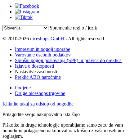
Spremenite regijo / jezik
© 2010-2026
niceshops GmbH
- All rights reserved.
Impresum in pogoji uporabe
Varovanje osebnih podatkov
Splošni pogoji poslovanja (SPP) in pravica do preklica
Izjava o dostopnosti
Nastavitve zasebnosti
Preklic ABO naročnine
Podjetje
Druge niceshops trgovine
Kliknite tukaj za odstop od pogodbe
Prilagodite svojo nakupovalno izkušnjo
Piškotke in druge tehnologije uporabljamo samo zato, da vam
ponudimo prilagojeno nakupovalno izkušnjo z vašim osebnim
soglasjem.