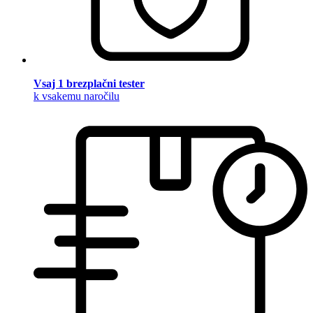
Vsaj 1 brezplačni tester
k vsakemu naročilu