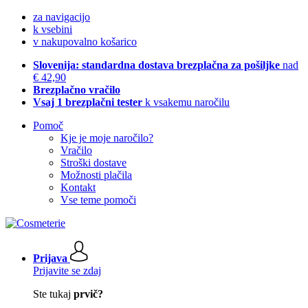
za navigacijo
k vsebini
v nakupovalno košarico
Slovenija: standardna dostava brezplačna za pošiljke
nad
€ 42,90
Brezplačno vračilo
Vsaj 1 brezplačni tester
k vsakemu naročilu
Pomoč
Kje je moje naročilo?
Vračilo
Stroški dostave
Možnosti plačila
Kontakt
Vse teme pomoči
Prijava
Prijavite se zdaj
Ste tukaj
prvič?