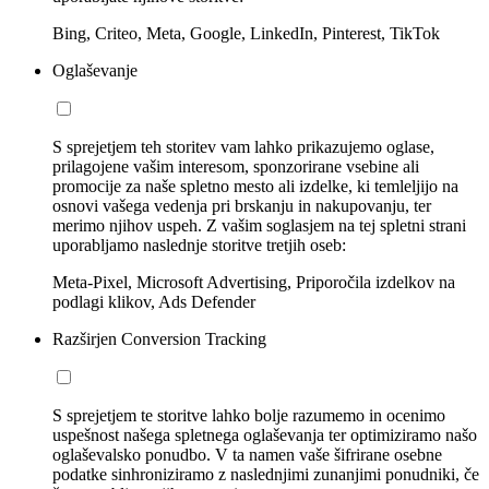
Bing, Criteo, Meta, Google, LinkedIn, Pinterest, TikTok
Oglaševanje
S sprejetjem teh storitev vam lahko prikazujemo oglase,
prilagojene vašim interesom, sponzorirane vsebine ali
promocije za naše spletno mesto ali izdelke, ki temleljijo na
osnovi vašega vedenja pri brskanju in nakupovanju, ter
merimo njihov uspeh. Z vašim soglasjem na tej spletni strani
uporabljamo naslednje storitve tretjih oseb:
Meta-Pixel, Microsoft Advertising, Priporočila izdelkov na
podlagi klikov, Ads Defender
Razširjen Conversion Tracking
S sprejetjem te storitve lahko bolje razumemo in ocenimo
uspešnost našega spletnega oglaševanja ter optimiziramo našo
oglaševalsko ponudbo. V ta namen vaše šifrirane osebne
podatke sinhroniziramo z naslednjimi zunanjimi ponudniki, če