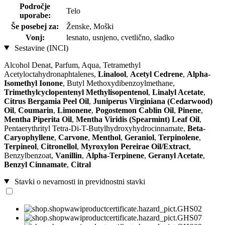
Področje
Telo
uporabe:
Še posebej za:
Ženske, Moški
Vonj:
lesnato, usnjeno, cvetlično, sladko
Sestavine (INCI)
Alcohol Denat, Parfum, Aqua, Tetramethyl
Acetyloctahydronaphtalenes,
Linalool
,
Acetyl Cedrene
,
Alpha-
Isomethyl Ionone
, Butyl Methoxydibenzoylmethane,
Trimethylcyclopentenyl Methylisopentenol
,
Linalyl Acetate
,
Citrus Bergamia Peel Oil
,
Juniperus Virginiana (Cedarwood)
Oil
,
Coumarin
,
Limonene
,
Pogostemon Cablin Oil
,
Pinene
,
Mentha Piperita Oil
,
Mentha Viridis (Spearmint) Leaf Oil
,
Pentaerythrityl Tetra-Di-T-Butylhydroxyhydrocinnamate,
Beta-
Caryophyllene
,
Carvone
,
Menthol
,
Geraniol
,
Terpinolene
,
Terpineol
,
Citronellol
,
Myroxylon Pereirae Oil/Extract
,
Benzylbenzoat,
Vanillin
,
Alpha-Terpinene
,
Geranyl Acetate
,
Benzyl Cinnamate
,
Citral
Stavki o nevarnosti in previdnostni stavki