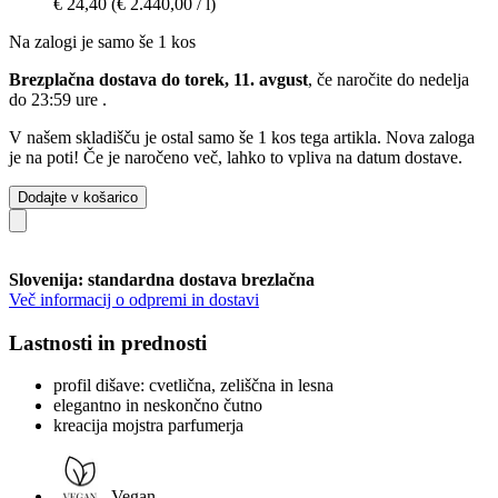
€ 24,40
(€ 2.440,00 / l)
Na zalogi je samo še 1 kos
Brezplačna dostava do torek, 11. avgust
, če naročite do
nedelja
do 23:59 ure
.
V našem skladišču je ostal samo še 1 kos tega artikla. Nova zaloga
je na poti! Če je naročeno več, lahko to vpliva na datum dostave.
Dodajte v košarico
Slovenija: standardna dostava brezlačna
Več informacij o odpremi in dostavi
Lastnosti in prednosti
profil dišave: cvetlična, zeliščna in lesna
elegantno in neskončno čutno
kreacija mojstra parfumerja
Vegan