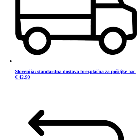
Slovenija: standardna dostava brezplačna za pošiljke
nad
€ 42,90