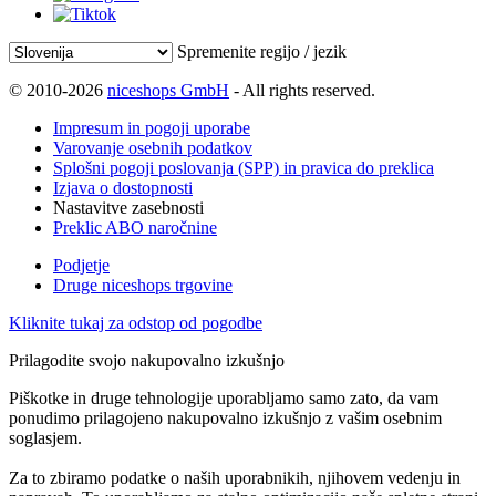
Spremenite regijo / jezik
© 2010-2026
niceshops GmbH
- All rights reserved.
Impresum in pogoji uporabe
Varovanje osebnih podatkov
Splošni pogoji poslovanja (SPP) in pravica do preklica
Izjava o dostopnosti
Nastavitve zasebnosti
Preklic ABO naročnine
Podjetje
Druge niceshops trgovine
Kliknite tukaj za odstop od pogodbe
Prilagodite svojo nakupovalno izkušnjo
Piškotke in druge tehnologije uporabljamo samo zato, da vam
ponudimo prilagojeno nakupovalno izkušnjo z vašim osebnim
soglasjem.
Za to zbiramo podatke o naših uporabnikih, njihovem vedenju in