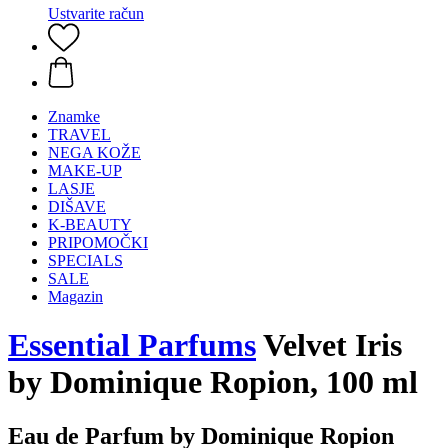
Ustvarite račun
Znamke
TRAVEL
NEGA KOŽE
MAKE-UP
LASJE
DIŠAVE
K-BEAUTY
PRIPOMOČKI
SPECIALS
SALE
Magazin
Essential Parfums
Velvet Iris
by Dominique Ropion, 100 ml
Eau de Parfum by Dominique Ropion