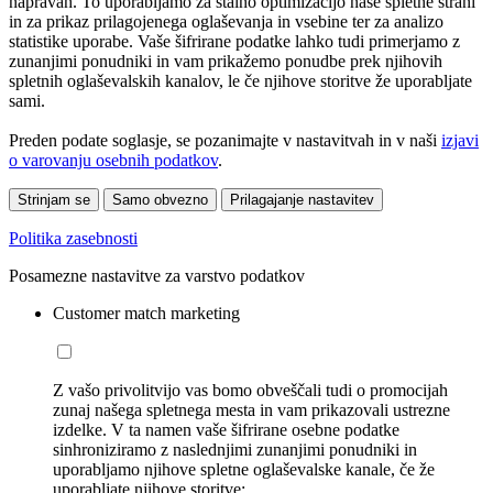
napravah. To uporabljamo za stalno optimizacijo naše spletne strani
in za prikaz prilagojenega oglaševanja in vsebine ter za analizo
statistike uporabe. Vaše šifrirane podatke lahko tudi primerjamo z
zunanjimi ponudniki in vam prikažemo ponudbe prek njihovih
spletnih oglaševalskih kanalov, le če njihove storitve že uporabljate
sami.
Preden podate soglasje, se pozanimajte v nastavitvah in v naši
izjavi
o varovanju osebnih podatkov
.
Strinjam se
Samo obvezno
Prilagajanje nastavitev
Politika zasebnosti
Posamezne nastavitve za varstvo podatkov
Customer match marketing
Z vašo privolitvijo vas bomo obveščali tudi o promocijah
zunaj našega spletnega mesta in vam prikazovali ustrezne
izdelke. V ta namen vaše šifrirane osebne podatke
sinhroniziramo z naslednjimi zunanjimi ponudniki in
uporabljamo njihove spletne oglaševalske kanale, če že
uporabljate njihove storitve: