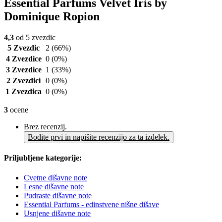
Essential Parfums Velvet Iris by
Dominique Ropion
4,3
od 5 zvezdic
5 Zvezdic
2
(66%)
4 Zvezdice
0
(0%)
3 Zvezdice
1
(33%)
2 Zvezdici
0
(0%)
1 Zvezdica
0
(0%)
3
ocene
Brez recenzij.
Bodite prvi in napišite recenzijo za ta izdelek.
Priljubljene kategorije:
Cvetne dišavne note
Lesne dišavne note
Pudraste dišavne note
Essential Parfums - edinstvene nišne dišave
Usnjene dišavne note