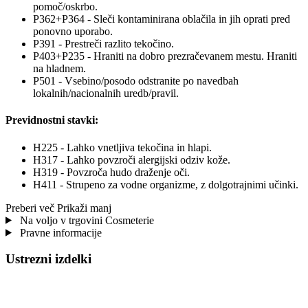
pomoč/oskrbo.
P362+P364 - Sleči kontaminirana oblačila in jih oprati pred
ponovno uporabo.
P391 - Prestreči razlito tekočino.
P403+P235 - Hraniti na dobro prezračevanem mestu. Hraniti
na hladnem.
P501 - Vsebino/posodo odstranite po navedbah
lokalnih/nacionalnih uredb/pravil.
Previdnostni stavki:
H225 - Lahko vnetljiva tekočina in hlapi.
H317 - Lahko povzroči alergijski odziv kože.
H319 - Povzroča hudo draženje oči.
H411 - Strupeno za vodne organizme, z dolgotrajnimi učinki.
Preberi več
Prikaži manj
Na voljo v trgovini Cosmeterie
Pravne informacije
Ustrezni izdelki