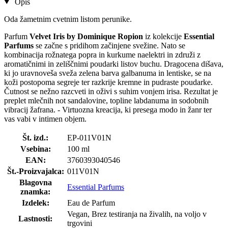
Opis
Oda žametnim cvetnim listom perunike.
Parfum
Velvet Iris by Dominique Ropion
iz kolekcije
Essential
Parfums
se začne s pridihom začinjene svežine. Nato se
kombinacija rožnatega popra in kurkume naelektri in združi z
aromatičnimi in zeliščnimi poudarki listov buchu. Dragocena dišava,
ki jo uravnoveša sveža zelena barva galbanuma in lentiske, se na
koži postopoma segreje ter razkrije kremne in pudraste poudarke.
Čutnost se nežno razcveti in oživi s suhim vonjem irisa. Rezultat je
preplet mlečnih not sandalovine, topline labdanuma in sodobnih
vibracij žafrana. - Virtuozna kreacija, ki presega modo in žanr ter
vas vabi v intimen objem.
Št. izd.:
EP-011V01N
Vsebina:
100 ml
EAN:
3760393040546
Št.-Proizvajalca:
011V01N
Blagovna
Essential Parfums
znamka:
Izdelek:
Eau de Parfum
Vegan, Brez testiranja na živalih, na voljo v
Lastnosti:
trgovini