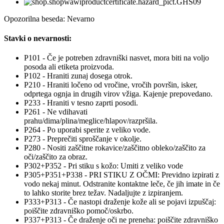
Opozorilna beseda: Nevarno
Stavki o nevarnosti:
P101 - Če je potreben zdravniški nasvet, mora biti na voljo
posoda ali etiketa proizvoda.
P102 - Hraniti zunaj dosega otrok.
P210 - Hraniti ločeno od vročine, vročih površin, isker,
odprtega ognja in drugih virov vžiga. Kajenje prepovedano.
P233 - Hraniti v tesno zaprti posodi.
P261 - Ne vdihavati
prahu/dima/plina/meglice/hlapov/razpršila.
P264 - Po uporabi sperite z veliko vode.
P273 - Preprečiti sproščanje v okolje.
P280 - Nositi zaščitne rokavice/zaščitno obleko/zaščito za
oči/zaščito za obraz.
P302+P352 - Pri stiku s kožo: Umiti z veliko vode
P305+P351+P338 - PRI STIKU Z OČMI: Previdno izpirati z
vodo nekaj minut. Odstranite kontaktne leče, če jih imate in če
to lahko storite brez težav. Nadaljujte z izpiranjem.
P333+P313 - Če nastopi draženje kože ali se pojavi izpuščaj:
poiščite zdravniško pomoč/oskrbo.
P337+P313 - Če draženje oči ne preneha: poiščite zdravniško