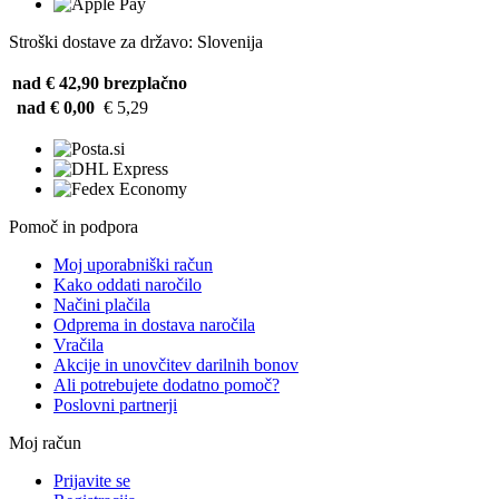
Stroški dostave za državo: Slovenija
nad € 42,90
brezplačno
nad € 0,00
€ 5,29
Pomoč in podpora
Moj uporabniški račun
Kako oddati naročilo
Načini plačila
Odprema in dostava naročila
Vračila
Akcije in unovčitev darilnih bonov
Ali potrebujete dodatno pomoč?
Poslovni partnerji
Moj račun
Prijavite se