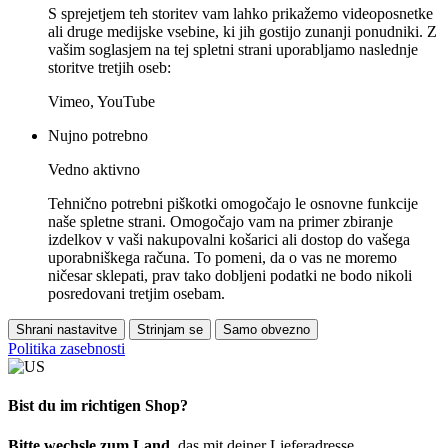
S sprejetjem teh storitev vam lahko prikažemo videoposnetke
ali druge medijske vsebine, ki jih gostijo zunanji ponudniki. Z
vašim soglasjem na tej spletni strani uporabljamo naslednje
storitve tretjih oseb:
Vimeo, YouTube
Nujno potrebno
Vedno aktivno
Tehnično potrebni piškotki omogočajo le osnovne funkcije
naše spletne strani. Omogočajo vam na primer zbiranje
izdelkov v vaši nakupovalni košarici ali dostop do vašega
uporabniškega računa. To pomeni, da o vas ne moremo
ničesar sklepati, prav tako dobljeni podatki ne bodo nikoli
posredovani tretjim osebam.
Shrani nastavitve
Strinjam se
Samo obvezno
Politika zasebnosti
Bist du im richtigen Shop?
Bitte wechsle zum Land
, das mit deiner Lieferadresse