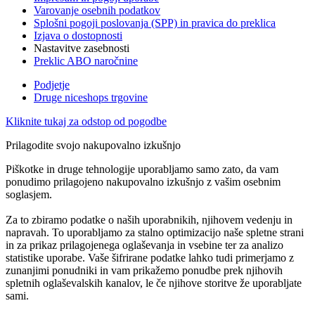
Varovanje osebnih podatkov
Splošni pogoji poslovanja (SPP) in pravica do preklica
Izjava o dostopnosti
Nastavitve zasebnosti
Preklic ABO naročnine
Podjetje
Druge niceshops trgovine
Kliknite tukaj za odstop od pogodbe
Prilagodite svojo nakupovalno izkušnjo
Piškotke in druge tehnologije uporabljamo samo zato, da vam
ponudimo prilagojeno nakupovalno izkušnjo z vašim osebnim
soglasjem.
Za to zbiramo podatke o naših uporabnikih, njihovem vedenju in
napravah. To uporabljamo za stalno optimizacijo naše spletne strani
in za prikaz prilagojenega oglaševanja in vsebine ter za analizo
statistike uporabe. Vaše šifrirane podatke lahko tudi primerjamo z
zunanjimi ponudniki in vam prikažemo ponudbe prek njihovih
spletnih oglaševalskih kanalov, le če njihove storitve že uporabljate
sami.