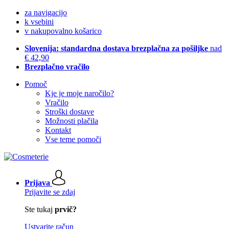
za navigacijo
k vsebini
v nakupovalno košarico
Slovenija: standardna dostava brezplačna za pošiljke
nad
€ 42,90
Brezplačno vračilo
Pomoč
Kje je moje naročilo?
Vračilo
Stroški dostave
Možnosti plačila
Kontakt
Vse teme pomoči
Prijava
Prijavite se zdaj
Ste tukaj
prvič?
Ustvarite račun