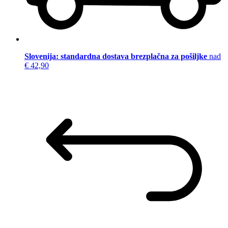
Slovenija: standardna dostava brezplačna za pošiljke
nad
€ 42,90