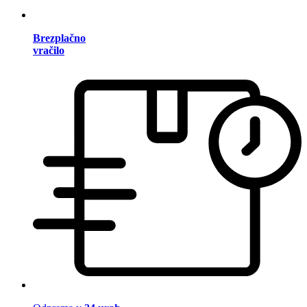
Brezplačno
vračilo