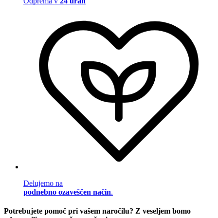
Odprema v
24 urah
Delujemo na
podnebno ozaveščen način
.
Potrebujete pomoč pri vašem naročilu? Z veseljem bomo