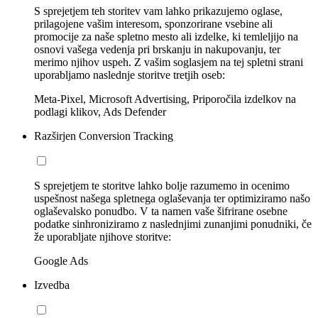
S sprejetjem teh storitev vam lahko prikazujemo oglase,
prilagojene vašim interesom, sponzorirane vsebine ali
promocije za naše spletno mesto ali izdelke, ki temleljijo na
osnovi vašega vedenja pri brskanju in nakupovanju, ter
merimo njihov uspeh. Z vašim soglasjem na tej spletni strani
uporabljamo naslednje storitve tretjih oseb:
Meta-Pixel, Microsoft Advertising, Priporočila izdelkov na
podlagi klikov, Ads Defender
Razširjen Conversion Tracking
S sprejetjem te storitve lahko bolje razumemo in ocenimo
uspešnost našega spletnega oglaševanja ter optimiziramo našo
oglaševalsko ponudbo. V ta namen vaše šifrirane osebne
podatke sinhroniziramo z naslednjimi zunanjimi ponudniki, če
že uporabljate njihove storitve:
Google Ads
Izvedba