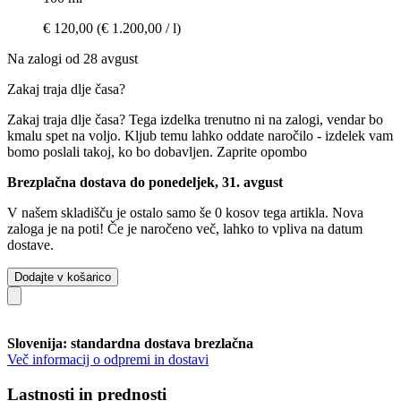
€ 120,00
(€ 1.200,00 / l)
Na zalogi od 28 avgust
Zakaj traja dlje časa?
Zakaj traja dlje časa?
Tega izdelka trenutno ni na zalogi, vendar bo
kmalu spet na voljo. Kljub temu lahko oddate naročilo - izdelek vam
bomo poslali takoj, ko bo dobavljen.
Zaprite opombo
Brezplačna dostava do ponedeljek, 31. avgust
V našem skladišču je ostalo samo še 0 kosov tega artikla. Nova
zaloga je na poti! Če je naročeno več, lahko to vpliva na datum
dostave.
Dodajte v košarico
Slovenija: standardna dostava brezlačna
Več informacij o odpremi in dostavi
Lastnosti in prednosti