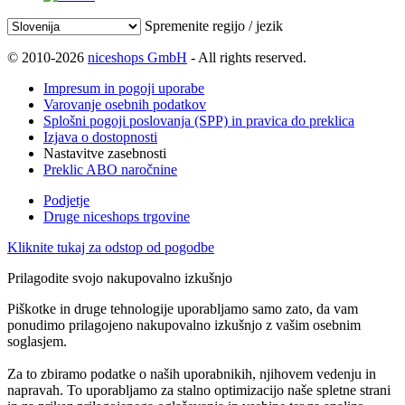
Spremenite regijo / jezik
© 2010-2026
niceshops GmbH
- All rights reserved.
Impresum in pogoji uporabe
Varovanje osebnih podatkov
Splošni pogoji poslovanja (SPP) in pravica do preklica
Izjava o dostopnosti
Nastavitve zasebnosti
Preklic ABO naročnine
Podjetje
Druge niceshops trgovine
Kliknite tukaj za odstop od pogodbe
Prilagodite svojo nakupovalno izkušnjo
Piškotke in druge tehnologije uporabljamo samo zato, da vam
ponudimo prilagojeno nakupovalno izkušnjo z vašim osebnim
soglasjem.
Za to zbiramo podatke o naših uporabnikih, njihovem vedenju in
napravah. To uporabljamo za stalno optimizacijo naše spletne strani