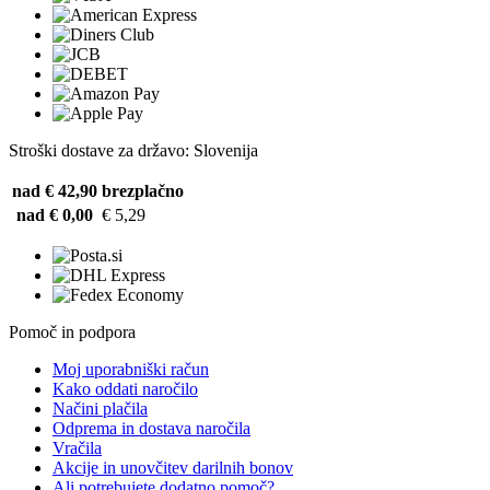
Stroški dostave za državo: Slovenija
nad € 42,90
brezplačno
nad € 0,00
€ 5,29
Pomoč in podpora
Moj uporabniški račun
Kako oddati naročilo
Načini plačila
Odprema in dostava naročila
Vračila
Akcije in unovčitev darilnih bonov
Ali potrebujete dodatno pomoč?