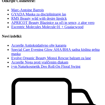
Odkrijte Cosmeterie:
Marc-Antoine Barrois
GYADA Maska za discipliniranje las
RMS Beauty wild with desire lipstick
APRICOT Beauty Blazinice za oči in sence, z aloe vero
Escentric Molecules Molecule 01 + Guaiacwood
Novi izdelki:
Acorelle Antioksidativno olje karanja
Special Care Evening Glow AHA/BHA sadna kislina gelna
maska
Evolve Organic Beauty Monoi Rescue balzam za lase
Acorelle Nega proti vraščenim dlakam
i+m Naturkosmetik Deo Roll-On Floral Swing