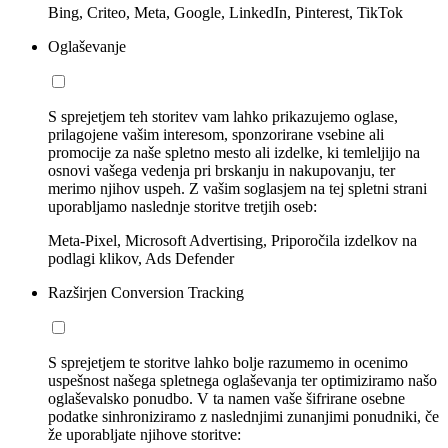
Bing, Criteo, Meta, Google, LinkedIn, Pinterest, TikTok
Oglaševanje
S sprejetjem teh storitev vam lahko prikazujemo oglase,
prilagojene vašim interesom, sponzorirane vsebine ali
promocije za naše spletno mesto ali izdelke, ki temleljijo na
osnovi vašega vedenja pri brskanju in nakupovanju, ter
merimo njihov uspeh. Z vašim soglasjem na tej spletni strani
uporabljamo naslednje storitve tretjih oseb:
Meta-Pixel, Microsoft Advertising, Priporočila izdelkov na
podlagi klikov, Ads Defender
Razširjen Conversion Tracking
S sprejetjem te storitve lahko bolje razumemo in ocenimo
uspešnost našega spletnega oglaševanja ter optimiziramo našo
oglaševalsko ponudbo. V ta namen vaše šifrirane osebne
podatke sinhroniziramo z naslednjimi zunanjimi ponudniki, če
že uporabljate njihove storitve: