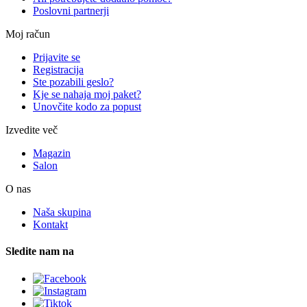
Poslovni partnerji
Moj račun
Prijavite se
Registracija
Ste pozabili geslo?
Kje se nahaja moj paket?
Unovčite kodo za popust
Izvedite več
Magazin
Salon
O nas
Naša skupina
Kontakt
Sledite nam na