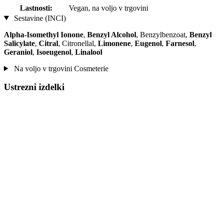
Lastnosti:
Vegan, na voljo v trgovini
Sestavine (INCI)
Alpha-Isomethyl Ionone
,
Benzyl Alcohol
, Benzylbenzoat,
Benzyl
Salicylate
,
Citral
, Citronellal,
Limonene
,
Eugenol
,
Farnesol
,
Geraniol
,
Isoeugenol
,
Linalool
Na voljo v trgovini Cosmeterie
Ustrezni izdelki