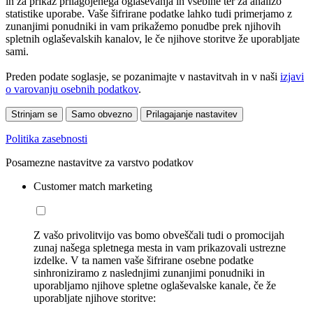
in za prikaz prilagojenega oglaševanja in vsebine ter za analizo
statistike uporabe. Vaše šifrirane podatke lahko tudi primerjamo z
zunanjimi ponudniki in vam prikažemo ponudbe prek njihovih
spletnih oglaševalskih kanalov, le če njihove storitve že uporabljate
sami.
Preden podate soglasje, se pozanimajte v nastavitvah in v naši
izjavi
o varovanju osebnih podatkov
.
Strinjam se
Samo obvezno
Prilagajanje nastavitev
Politika zasebnosti
Posamezne nastavitve za varstvo podatkov
Customer match marketing
Z vašo privolitvijo vas bomo obveščali tudi o promocijah
zunaj našega spletnega mesta in vam prikazovali ustrezne
izdelke. V ta namen vaše šifrirane osebne podatke
sinhroniziramo z naslednjimi zunanjimi ponudniki in
uporabljamo njihove spletne oglaševalske kanale, če že
uporabljate njihove storitve: