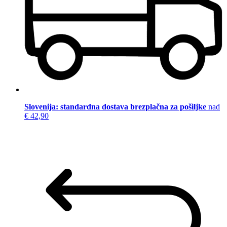
Slovenija: standardna dostava brezplačna za pošiljke
nad
€ 42,90