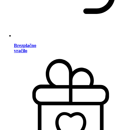
Brezplačno
vračilo