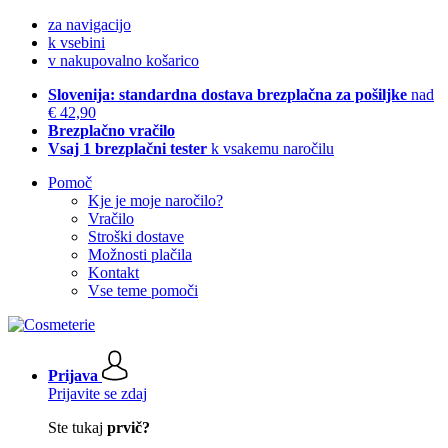
za navigacijo
k vsebini
v nakupovalno košarico
Slovenija: standardna dostava brezplačna za pošiljke
nad
€ 42,90
Brezplačno vračilo
Vsaj 1 brezplačni tester
k vsakemu naročilu
Pomoč
Kje je moje naročilo?
Vračilo
Stroški dostave
Možnosti plačila
Kontakt
Vse teme pomoči
Prijava
Prijavite se zdaj
Ste tukaj
prvič?