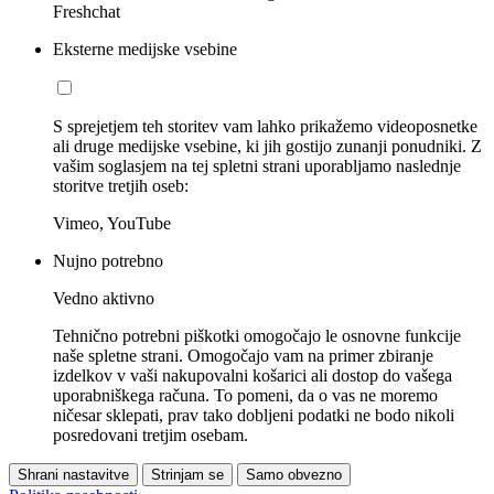
Freshchat
Eksterne medijske vsebine
S sprejetjem teh storitev vam lahko prikažemo videoposnetke
ali druge medijske vsebine, ki jih gostijo zunanji ponudniki. Z
vašim soglasjem na tej spletni strani uporabljamo naslednje
storitve tretjih oseb:
Vimeo, YouTube
Nujno potrebno
Vedno aktivno
Tehnično potrebni piškotki omogočajo le osnovne funkcije
naše spletne strani. Omogočajo vam na primer zbiranje
izdelkov v vaši nakupovalni košarici ali dostop do vašega
uporabniškega računa. To pomeni, da o vas ne moremo
ničesar sklepati, prav tako dobljeni podatki ne bodo nikoli
posredovani tretjim osebam.
Shrani nastavitve
Strinjam se
Samo obvezno