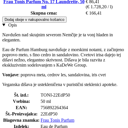
Frau Tonis Parfum No. 17 Laundrette, 50
€ 86,41
ml
(€ 1.728,20 / l)
Skupna cena:
€ 166,41
Dodaj oboje v nakupovalno košarico
Opis
Navdušen nad skrajnim severom Nemčije je ta vonj hladen in
eleganten.
Eau de Parfum Hamburg navdušuje z morskimi notami, z začinjeno
poprovo meto, s fino cedro in sandalovino. Cvetovi irisa dajejo tej
dišavi nežno, elegantno skrivnost. Dišava je bila razvita z
ekskluzivnim sodelovanjem s KaDeWe Group.
Vonjave
: poprova meta, cedrov les, sandalovina, iris cvet
Veganska dišava je ustekleničena v puristični steklenici apoteke.
Št. izd.:
TONI-22EdP50
Vsebina:
50 ml
EAN:
756892264364
Št.-Proizvajalca:
22EdP50
Blagovna znamka:
Frau Tonis Parfum
Izdelek:
Eau de Parfum