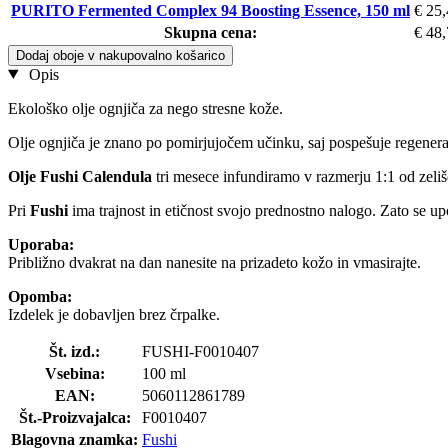
PURITO Fermented Complex 94 Boosting Essence, 150 ml
€ 25
Skupna cena:
€ 48
Dodaj oboje v nakupovalno košarico
Opis
Ekološko olje ognjiča za nego stresne kože.
Olje ognjiča je znano po pomirjujočem učinku, saj pospešuje regenerac
Olje Fushi Calendula
tri mesece infundiramo v razmerju 1:1 od zelišč
Pri
Fushi
ima trajnost in etičnost svojo prednostno nalogo. Zato se up
Uporaba:
Približno dvakrat na dan nanesite na prizadeto kožo in vmasirajte.
Opomba:
Izdelek je dobavljen brez črpalke.
Št. izd.:
FUSHI-F0010407
Vsebina:
100 ml
EAN:
5060112861789
Št.-Proizvajalca:
F0010407
Blagovna znamka:
Fushi