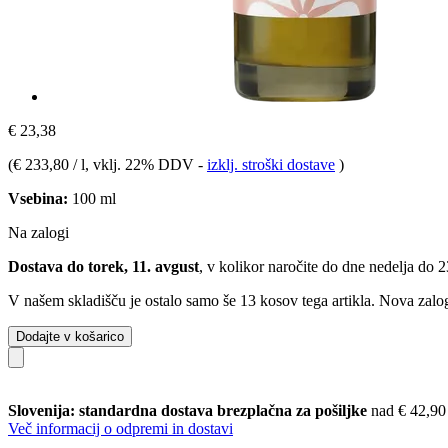
€ 23,38
(
€ 233,80 / l
, vklj. 22% DDV
-
izklj. stroški dostave
)
Vsebina:
100 ml
Na zalogi
Dostava do torek, 11. avgust
, v kolikor naročite do dne
nedelja do 
V našem skladišču je ostalo samo še 13 kosov tega artikla. Nova zalog
Dodajte v košarico
Slovenija: standardna dostava brezplačna za pošiljke
nad € 42,90
Več informacij o odpremi in dostavi