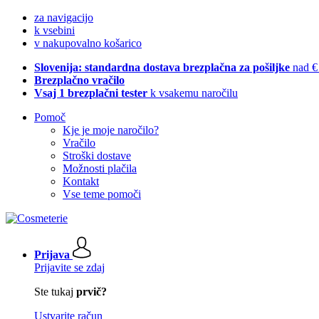
za navigacijo
k vsebini
v nakupovalno košarico
Slovenija: standardna dostava brezplačna za pošiljke
nad €
Brezplačno vračilo
Vsaj 1 brezplačni tester
k vsakemu naročilu
Pomoč
Kje je moje naročilo?
Vračilo
Stroški dostave
Možnosti plačila
Kontakt
Vse teme pomoči
Prijava
Prijavite se zdaj
Ste tukaj
prvič?
Ustvarite račun