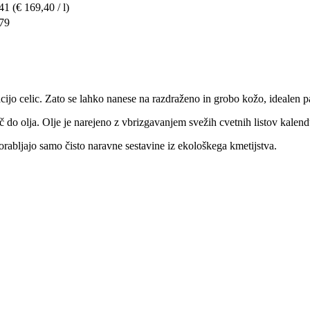
,41
(€ 169,40 / l)
,79
ijo celic. Zato se lahko nanese na razdraženo in grobo kožo, idealen pa
 do olja. Olje je narejeno z vbrizgavanjem svežih cvetnih listov kalend
orabljajo samo čisto naravne sestavine iz ekološkega kmetijstva.