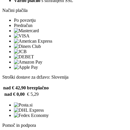
Varno plačilo
s šifriranjem SSL
Načini plačila
Po povzetju
Predračun
Stroški dostave za državo: Slovenija
nad € 42,90
brezplačno
nad € 0,00
€ 5,29
Pomoč in podpora