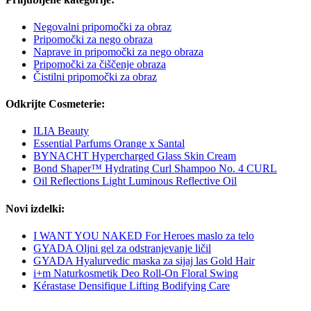
Negovalni pripomočki za obraz
Pripomočki za nego obraza
Naprave in pripomočki za nego obraza
Pripomočki za čiščenje obraza
Čistilni pripomočki za obraz
Odkrijte Cosmeterie:
ILIA Beauty
Essential Parfums Orange x Santal
BYNACHT Hypercharged Glass Skin Cream
Bond Shaper™ Hydrating Curl Shampoo No. 4 CURL
Oil Reflections Light Luminous Reflective Oil
Novi izdelki:
I WANT YOU NAKED For Heroes maslo za telo
GYADA Oljni gel za odstranjevanje ličil
GYADA Hyalurvedic maska za sijaj las Gold Hair
i+m Naturkosmetik Deo Roll-On Floral Swing
Kérastase Densifique Lifting Bodifying Care