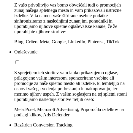
Z vašo privolitvijo vas bomo obveščali tudi o promocijah
zunaj našega spletnega mesta in vam prikazovali ustrezne
izdelke. V ta namen vaše šifrirane osebne podatke
sinhroniziramo z naslednjimi zunanjimi ponudniki in
uporabljamo njihove spletne oglaševalske kanale, če že
uporabljate njihove storitve:
Bing, Criteo, Meta, Google, LinkedIn, Pinterest, TikTok
Oglaševanje
S sprejetjem teh storitev vam lahko prikazujemo oglase,
prilagojene vašim interesom, sponzorirane vsebine ali
promocije za naše spletno mesto ali izdelke, ki temleljijo na
osnovi vašega vedenja pri brskanju in nakupovanju, ter
merimo njihov uspeh. Z vašim soglasjem na tej spletni strani
uporabljamo naslednje storitve tretjih oseb:
Meta-Pixel, Microsoft Advertising, Priporočila izdelkov na
podlagi klikov, Ads Defender
Razširjen Conversion Tracking