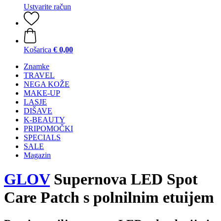
Ustvarite račun
Košarica
€ 0,00
Znamke
TRAVEL
NEGA KOŽE
MAKE-UP
LASJE
DIŠAVE
K-BEAUTY
PRIPOMOČKI
SPECIALS
SALE
Magazin
GLOV
Supernova LED Spot
Care Patch s polnilnim etuijem