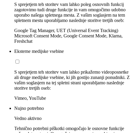
S sprejetjem teh storitev vam lahko poleg osnovnih funkcij
zagotovimo tudi druge funkcije in vam omogočimo udobno
uporabo našega spletnega mesta. Z vašim soglasjem na tem
spletnem mestu uporabljamo naslednje storitve tretjih oseb:
Google Tag Manager, UET (Universal Event Tracking)
Microsoft Consent Mode, Google Consent Mode, Klarna,
Freshchat
Eksterne medijske vsebine
S sprejetjem teh storitev vam lahko prikažemo videoposnetke
ali druge medijske vsebine, ki jih gostijo zunanji ponudniki. Z
vašim soglasjem na tej spletni strani uporabljamo naslednje
storitve tretjih oseb:
Vimeo, YouTube
Nujno potrebno
Vedno aktivno
Tehnično potrebni piškotki omogočajo le osnovne funkcije