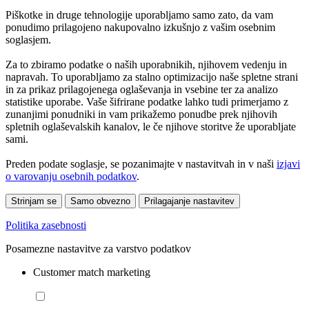
Piškotke in druge tehnologije uporabljamo samo zato, da vam
ponudimo prilagojeno nakupovalno izkušnjo z vašim osebnim
soglasjem.
Za to zbiramo podatke o naših uporabnikih, njihovem vedenju in
napravah. To uporabljamo za stalno optimizacijo naše spletne strani
in za prikaz prilagojenega oglaševanja in vsebine ter za analizo
statistike uporabe. Vaše šifrirane podatke lahko tudi primerjamo z
zunanjimi ponudniki in vam prikažemo ponudbe prek njihovih
spletnih oglaševalskih kanalov, le če njihove storitve že uporabljate
sami.
Preden podate soglasje, se pozanimajte v nastavitvah in v naši
izjavi
o varovanju osebnih podatkov
.
Strinjam se
Samo obvezno
Prilagajanje nastavitev
Politika zasebnosti
Posamezne nastavitve za varstvo podatkov
Customer match marketing