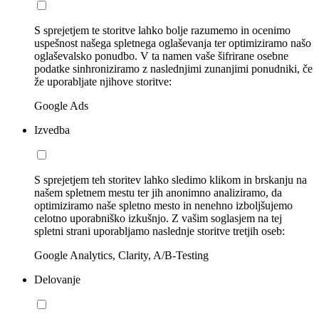
S sprejetjem te storitve lahko bolje razumemo in ocenimo
uspešnost našega spletnega oglaševanja ter optimiziramo našo
oglaševalsko ponudbo. V ta namen vaše šifrirane osebne
podatke sinhroniziramo z naslednjimi zunanjimi ponudniki, če
že uporabljate njihove storitve:
Google Ads
Izvedba
S sprejetjem teh storitev lahko sledimo klikom in brskanju na
našem spletnem mestu ter jih anonimno analiziramo, da
optimiziramo naše spletno mesto in nenehno izboljšujemo
celotno uporabniško izkušnjo. Z vašim soglasjem na tej
spletni strani uporabljamo naslednje storitve tretjih oseb:
Google Analytics, Clarity, A/B-Testing
Delovanje