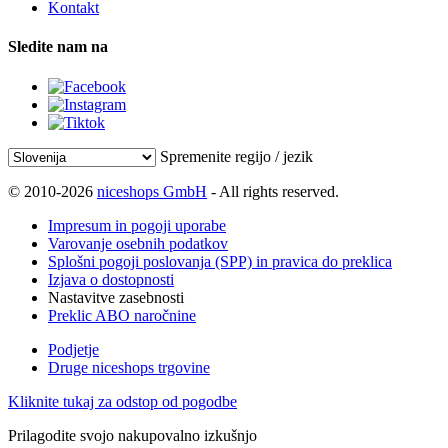
Kontakt
Sledite nam na
Spremenite regijo / jezik
© 2010-2026
niceshops GmbH
- All rights reserved.
Impresum in pogoji uporabe
Varovanje osebnih podatkov
Splošni pogoji poslovanja (SPP) in pravica do preklica
Izjava o dostopnosti
Nastavitve zasebnosti
Preklic ABO naročnine
Podjetje
Druge niceshops trgovine
Kliknite tukaj za odstop od pogodbe
Prilagodite svojo nakupovalno izkušnjo