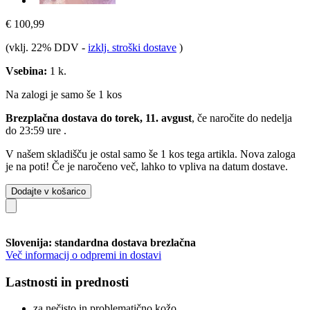
€ 100,99
(vklj. 22% DDV
-
izklj. stroški dostave
)
Vsebina:
1 k.
Na zalogi je samo še 1 kos
Brezplačna dostava do torek, 11. avgust
, če naročite do
nedelja
do 23:59 ure
.
V našem skladišču je ostal samo še 1 kos tega artikla. Nova zaloga
je na poti! Če je naročeno več, lahko to vpliva na datum dostave.
Dodajte v košarico
Slovenija: standardna dostava brezlačna
Več informacij o odpremi in dostavi
Lastnosti in prednosti
za nečisto in problematično kožo