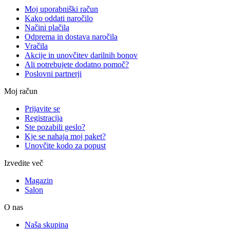
Moj uporabniški račun
Kako oddati naročilo
Načini plačila
Odprema in dostava naročila
Vračila
Akcije in unovčitev darilnih bonov
Ali potrebujete dodatno pomoč?
Poslovni partnerji
Moj račun
Prijavite se
Registracija
Ste pozabili geslo?
Kje se nahaja moj paket?
Unovčite kodo za popust
Izvedite več
Magazin
Salon
O nas
Naša skupina