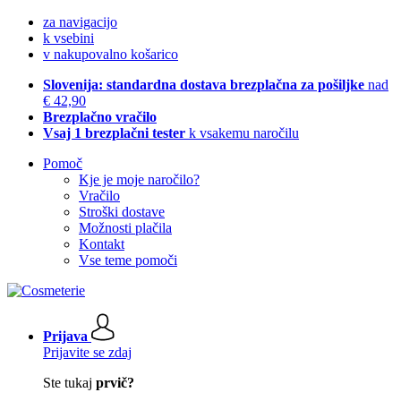
za navigacijo
k vsebini
v nakupovalno košarico
Slovenija: standardna dostava brezplačna za pošiljke
nad
€ 42,90
Brezplačno vračilo
Vsaj 1 brezplačni tester
k vsakemu naročilu
Pomoč
Kje je moje naročilo?
Vračilo
Stroški dostave
Možnosti plačila
Kontakt
Vse teme pomoči
Prijava
Prijavite se zdaj
Ste tukaj
prvič?