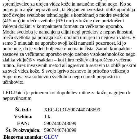
spremljevalec za urejen videz kože in natančno ciljno nego. Ko se
pojavijo manjše nepravilnosti, ta eleganten zvezdasti obliž uporablja
moč dvojne svetlobne tehnologije: s kombinacijo modre svetlobe
(415 nm) in rdeče svetlobe (630 nm) združuje dve preizkušeni
valovni dolžini v kompaktnem formatu za večkratno uporabo.
Modra svetloba je namenjena ciljni negi predelov z nepravilnostmi,
rdeča svetloba pa pomaga koži ohraniti umirjen in negovan videz. V
samo 3 minutah na uporabo svoji koži nameniš pozornost, ki jo
potrebuje, da je videti bolj enakomerna in čista. Zaradi kompaktne
zasnove za večkratno uporabo svojo osebno visokotehnološko nego
zlahka vključiš v vsakdan – kot hitro rešitev ali sproščeno večerno
rutino. Brez invazivnih metod ali agresivnih sestavin ta obliž poskrbi
za svež videz kože. S svojo igrivo zasnovo in priročno velikostjo
Supernova vsakodnevno svetlobno nego naredi preprosto in
učinkovito.
LED-Patch je primeren kot dopolnitev rutine za kožo, nagnjeno k
nepravilnostim.
Št. izd.:
XEC-GLO-5907440748699
Vsebina:
1 k.
EAN:
5907440748699
Št.-Proizvajalca:
5907440748699
Blagovna znamka:
GLOV