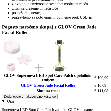
z dvojno intenzivnostjo svetlobe: modro in rdečo
zmanjša draženje in nečistoče
pospeši regeneracijo
pripravljeno za potovanje in polnjenje prek USB-ja
Pogosto naročeno skupaj z GLOV Green Jade
Facial Roller
GLOV Supernova LED Spot Care Patch s polnilnim
€ 100,99
etuijem
GLOV Green Jade Facial Roller
€ 10,09
Skupna cena:
€ 111,08
Dodaj oboje v nakupovalno košarico
Opis
Supernova LED Spot Care Patch znamke GLOV je pameten