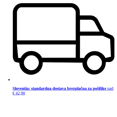
Slovenija: standardna dostava brezplačna za pošiljke
nad
€ 42,90