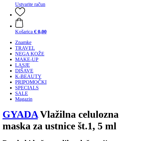
Ustvarite račun
Košarica
€ 0,00
Znamke
TRAVEL
NEGA KOŽE
MAKE-UP
LASJE
DIŠAVE
K-BEAUTY
PRIPOMOČKI
SPECIALS
SALE
Magazin
GYADA
Vlažilna celulozna
maska za ustnice št.1, 5 ml