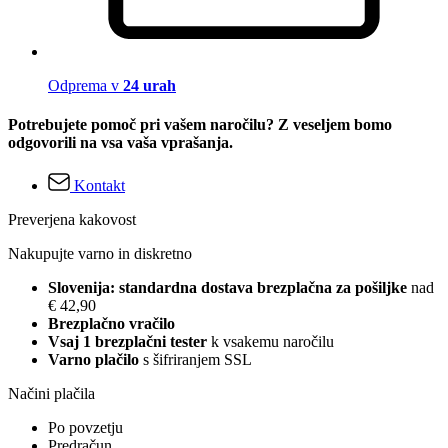
Odprema v
24 urah
Potrebujete pomoč pri vašem naročilu? Z veseljem bomo
odgovorili na vsa vaša vprašanja.
Kontakt
Preverjena kakovost
Nakupujte varno in diskretno
Slovenija: standardna dostava brezplačna za pošiljke
nad
€ 42,90
Brezplačno vračilo
Vsaj 1 brezplačni tester
k vsakemu naročilu
Varno plačilo
s šifriranjem SSL
Načini plačila
Po povzetju
Predračun