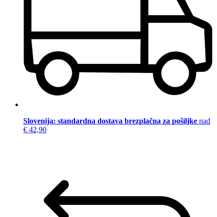
Slovenija: standardna dostava brezplačna za pošiljke
nad
€ 42,90