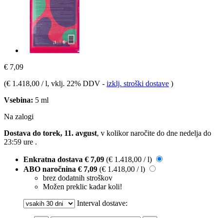
€ 7,09
(
€ 1.418,00 / l
, vklj. 22% DDV
-
izklj. stroški dostave
)
Vsebina:
5 ml
Na zalogi
Dostava do torek, 11. avgust
, v kolikor naročite do dne
nedelja do
23:59 ure
.
Enkratna dostava
€ 7,09
(€ 1.418,00 / l)
ABO naročnina
€ 7,09
(€ 1.418,00 / l)
brez dodatnih stroškov
Možen preklic kadar koli!
Interval dostave: