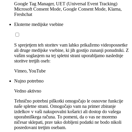
Google Tag Manager, UET (Universal Event Tracking)
Microsoft Consent Mode, Google Consent Mode, Klarna,
Freshchat
Eksterne medijske vsebine
S sprejetjem teh storitev vam lahko prikažemo videoposnetke
ali druge medijske vsebine, ki jih gostijo zunanji ponudniki. Z
vašim soglasjem na tej spletni strani uporabljamo naslednje
storitve tretjih oseb:
Vimeo, YouTube
Nujno potrebno
Vedno aktivno
Tehnično potrebni piškotki omogočajo le osnovne funkcije
naše spletne strani. Omogočajo vam na primer zbiranje
izdelkov v vaši nakupovalni košarici ali dostop do vašega
uporabniškega računa. To pomeni, da o vas ne moremo
ničesar sklepati, prav tako dobljeni podatki ne bodo nikoli
posredovani tretjim osebam.