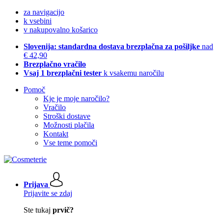
za navigacijo
k vsebini
v nakupovalno košarico
Slovenija: standardna dostava brezplačna za pošiljke
nad
€ 42,90
Brezplačno vračilo
Vsaj 1 brezplačni tester
k vsakemu naročilu
Pomoč
Kje je moje naročilo?
Vračilo
Stroški dostave
Možnosti plačila
Kontakt
Vse teme pomoči
Prijava
Prijavite se zdaj
Ste tukaj
prvič?