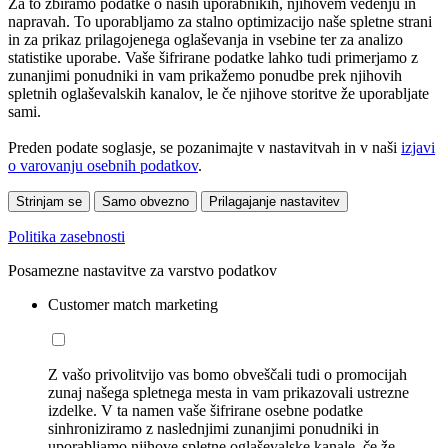
Za to zbiramo podatke o naših uporabnikih, njihovem vedenju in
napravah. To uporabljamo za stalno optimizacijo naše spletne strani
in za prikaz prilagojenega oglaševanja in vsebine ter za analizo
statistike uporabe. Vaše šifrirane podatke lahko tudi primerjamo z
zunanjimi ponudniki in vam prikažemo ponudbe prek njihovih
spletnih oglaševalskih kanalov, le če njihove storitve že uporabljate
sami.
Preden podate soglasje, se pozanimajte v nastavitvah in v naši
izjavi
o varovanju osebnih podatkov
.
Strinjam se
Samo obvezno
Prilagajanje nastavitev
Politika zasebnosti
Posamezne nastavitve za varstvo podatkov
Customer match marketing
Z vašo privolitvijo vas bomo obveščali tudi o promocijah
zunaj našega spletnega mesta in vam prikazovali ustrezne
izdelke. V ta namen vaše šifrirane osebne podatke
sinhroniziramo z naslednjimi zunanjimi ponudniki in
uporabljamo njihove spletne oglaševalske kanale, če že