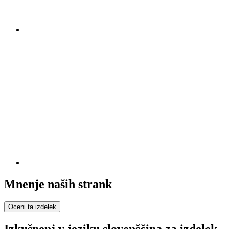
Mnenje naših strank
Oceni ta izdelek
Izkušnenj v jeziku slovenščina za izdelek