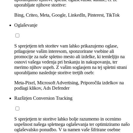
uporabljate njihove storitve:
Bing, Criteo, Meta, Google, LinkedIn, Pinterest, TikTok
Oglaševanje
S sprejetjem teh storitev vam lahko prikazujemo oglase,
prilagojene vašim interesom, sponzorirane vsebine ali
promocije za naše spletno mesto ali izdelke, ki temleljijo na
osnovi vašega vedenja pri brskanju in nakupovanju, ter
merimo njihov uspeh. Z vašim soglasjem na tej spletni strani
uporabljamo naslednje storitve tretjih oseb:
Meta-Pixel, Microsoft Advertising, Priporočila izdelkov na
podlagi klikov, Ads Defender
Razširjen Conversion Tracking
S sprejetjem te storitve lahko bolje razumemo in ocenimo
uspešnost našega spletnega oglaševanja ter optimiziramo našo
oglaševalsko ponudbo. V ta namen vaše šifrirane osebne