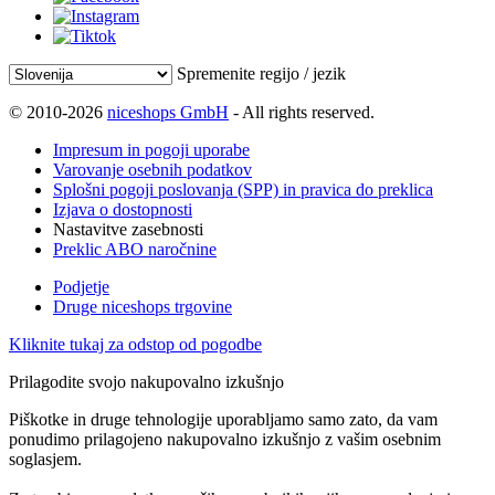
Spremenite regijo / jezik
© 2010-2026
niceshops GmbH
- All rights reserved.
Impresum in pogoji uporabe
Varovanje osebnih podatkov
Splošni pogoji poslovanja (SPP) in pravica do preklica
Izjava o dostopnosti
Nastavitve zasebnosti
Preklic ABO naročnine
Podjetje
Druge niceshops trgovine
Kliknite tukaj za odstop od pogodbe
Prilagodite svojo nakupovalno izkušnjo
Piškotke in druge tehnologije uporabljamo samo zato, da vam
ponudimo prilagojeno nakupovalno izkušnjo z vašim osebnim
soglasjem.