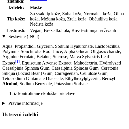
znamka:
Izdelek:
Maske
Za vsak tip kože, Suha koža, Normalna koža, Oljna
Tip kože:
koža, Mešana koža, Zrela koža, Občutljiva koža,
Nečista koža
Lastnosti:
Vegan, Brez alkohola, Brez testiranja na živalih
Sestavine (INCI)
Aqua, Propandiol, Glycerin, Sodium Hyaluronate, Lactobacillus,
Polymnia Sonchifolia Root Juice, Alpha Glucan Oligosaccharide,
Arginine Ferulate, Betaine, Sucrose, Malva Sylvestris Leaf
[1]
Extract
, Equisetum Arvense Extract, Maltodextrin, Hydrolyzed
Caesalpinia Spinosa Gum, Caesalpinia Spinosa Gum, Ceratonia
Siliqua (Locust Bean) Gum, Carrageenan, Cellulose Gum,
Tetrasodium Glutamate Diacetate, Ethylhexylglycerin,
Benzyl
Alcohol
, Sodium Benzoate, Potassium Sorbate
iz kontrolirane ekološke pridelave
Pravne informacije
Ustrezni izdelki