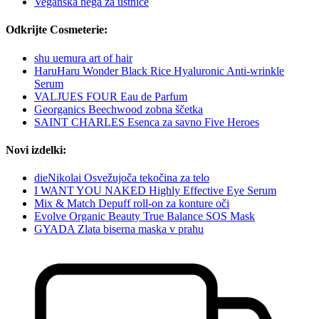
Veganska nega za ustnice
Odkrijte Cosmeterie:
shu uemura art of hair
HaruHaru Wonder Black Rice Hyaluronic Anti-wrinkle
Serum
VALJUES FOUR Eau de Parfum
Georganics Beechwood zobna ščetka
SAINT CHARLES Esenca za savno Five Heroes
Novi izdelki:
dieNikolai Osvežujoča tekočina za telo
I WANT YOU NAKED Highly Effective Eye Serum
Mix & Match Depuff roll-on za konture oči
Evolve Organic Beauty True Balance SOS Mask
GYADA Zlata biserna maska v prahu