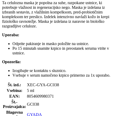
Ta celulozna maska je popolna za suhe, razpokane ustnice, ki
potrebuje vlažnost in regeneracijsko nego. Maska je izdelana iz
izbranih sestavin, z vlažilnim kompelksom, pred-probiotičnim
kompleksom ter preslico. Izdelek intenzivno navlaži kožo in krepi
fiziološko ravnotežje. Maska je izdelana iz naravne in biološko
razgradljive celuloze.
Uporaba:
Odprite pakiranje in masko položite na ustnice.
Po 15 minutah snamite krpico in preostanek seruma vtrite v
ustnice.
Opozorila:
Izogibajte se kontaktu s sluznico.
Vsebuje v serum namočeno krpico primerno za 1x uporabo.
Št. izd.:
XEC-GYA-GC038
Vsebina:
5 ml
EAN:
8054609980371
Št.-
GC038
Proizvajalca:
Blagovna
GYADA