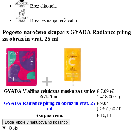
Brez alkohola
Brez testiranja na živalih
Pogosto naročeno skupaj z GYADA Radiance piling
za obraz in vrat, 25 ml
GYADA Vlažilna celulozna maska za ustnice
€ 7,09
(€
št.1, 5 ml
1.418,00 / l)
GYADA Radiance piling za obraz in vrat, 25
€ 9,04
ml
(€ 361,60 / l)
Skupna cena:
€ 16,13
Dodaj oboje v nakupovalno košarico
Opis