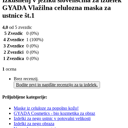
GYADA Vlažilna celulozna maska za
ustnice št.1
4,0
od 5 zvezdic
5 Zvezdic
0
(0%)
4 Zvezdice
1
(100%)
3 Zvezdice
0
(0%)
2 Zvezdici
0
(0%)
1 Zvezdica
0
(0%)
1
ocena
Brez recenzij.
Bodite prvi in napišite recenzijo za ta izdelek.
Priljubljene kategorije:
Maske iz celuloze za popolno kožo!
GYADA Cosmetics - bio kozmetika za obraz
Izdelki za nego ustnic v potovalni velikosti
Izdelki za nego obraza