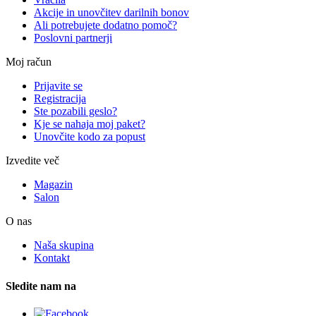
Akcije in unovčitev darilnih bonov
Ali potrebujete dodatno pomoč?
Poslovni partnerji
Moj račun
Prijavite se
Registracija
Ste pozabili geslo?
Kje se nahaja moj paket?
Unovčite kodo za popust
Izvedite več
Magazin
Salon
O nas
Naša skupina
Kontakt
Sledite nam na