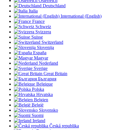
Österreich
Deutschland
Italia
International (English)
France
Schweiz
Svizzera
Suisse
Switzerland
Slovenija
España
Magyar
Nederland
Sverige
Great Britain
България
Belgique
Polska
Hrvatska
Belgien
België
Slovensko
Suomi
Ireland
Česká republika