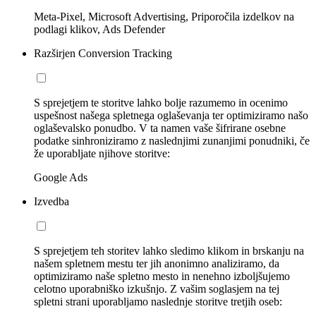
Meta-Pixel, Microsoft Advertising, Priporočila izdelkov na
podlagi klikov, Ads Defender
Razširjen Conversion Tracking
S sprejetjem te storitve lahko bolje razumemo in ocenimo
uspešnost našega spletnega oglaševanja ter optimiziramo našo
oglaševalsko ponudbo. V ta namen vaše šifrirane osebne
podatke sinhroniziramo z naslednjimi zunanjimi ponudniki, če
že uporabljate njihove storitve:
Google Ads
Izvedba
S sprejetjem teh storitev lahko sledimo klikom in brskanju na
našem spletnem mestu ter jih anonimno analiziramo, da
optimiziramo naše spletno mesto in nenehno izboljšujemo
celotno uporabniško izkušnjo. Z vašim soglasjem na tej
spletni strani uporabljamo naslednje storitve tretjih oseb: