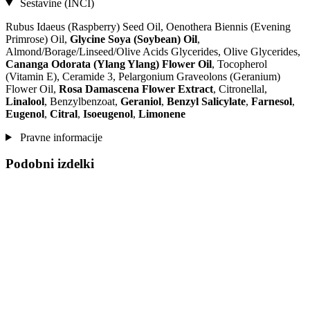
Sestavine (INCI)
Rubus Idaeus (Raspberry) Seed Oil, Oenothera Biennis (Evening
Primrose) Oil,
Glycine Soya (Soybean) Oil
,
Almond/Borage/Linseed/Olive Acids Glycerides, Olive Glycerides,
Cananga Odorata (Ylang Ylang) Flower Oil
, Tocopherol
(Vitamin E), Ceramide 3, Pelargonium Graveolons (Geranium)
Flower Oil,
Rosa Damascena Flower Extract
, Citronellal,
Linalool
, Benzylbenzoat,
Geraniol
,
Benzyl Salicylate
,
Farnesol
,
Eugenol
,
Citral
,
Isoeugenol
,
Limonene
Pravne informacije
Podobni izdelki