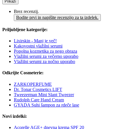
Prikaži
Brez recenzij.
Bodite prvi in napišite recenzijo za ta izdelek.
Priljubljene kategorije:
Lixirskin - Manj je več!
Kakovostni vlažilni serumi
Popolna kozmetika za nego obraza
Vlažilni serumi za večerno uporabo
Vlažilni serumi za nočno uporabo
Odkrijte Cosmeterie:
ZARKOPERFUME
Dr. Tonar Cosmetics LIFT
Tweezerman Mini Slant Tweezer
Rudolph Care Hand Cream
GYADA Suhi šampon za rdeče lase
Novi izdelki:
Acorelle AGE+ dnevna krema SPF 20