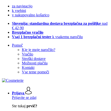
za navigacijo
k vsebini
v nakupovalno košarico
Slovenija: standardna dostava brezplačna za pošiljke
nad
€ 42,90
Brezplačno vračilo
Vsaj 1 brezplačni tester
k vsakemu naročilu
Pomoč
Kje je moje naročilo?
Vračilo
Stroški dostave
Možnosti plačila
Kontakt
Vse teme pomoči
Prijava
Prijavite se zdaj
Ste tukaj
prvič?