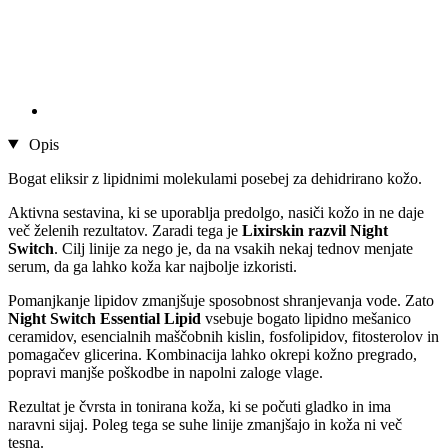
Opis
Bogat eliksir z lipidnimi molekulami posebej za dehidrirano kožo.
Aktivna sestavina, ki se uporablja predolgo, nasiči kožo in ne daje
več želenih rezultatov. Zaradi tega je
Lixirskin razvil Night
Switch
. Cilj linije za nego je, da na vsakih nekaj tednov menjate
serum, da ga lahko koža kar najbolje izkoristi.
Pomanjkanje lipidov zmanjšuje sposobnost shranjevanja vode. Zato
Night Switch Essential Lipid
vsebuje bogato lipidno mešanico
ceramidov, esencialnih maščobnih kislin, fosfolipidov, fitosterolov in
pomagačev glicerina. Kombinacija lahko okrepi kožno pregrado,
popravi manjše poškodbe in napolni zaloge vlage.
Rezultat je čvrsta in tonirana koža, ki se počuti gladko in ima
naravni sijaj. Poleg tega se suhe linije zmanjšajo in koža ni več
tesna.