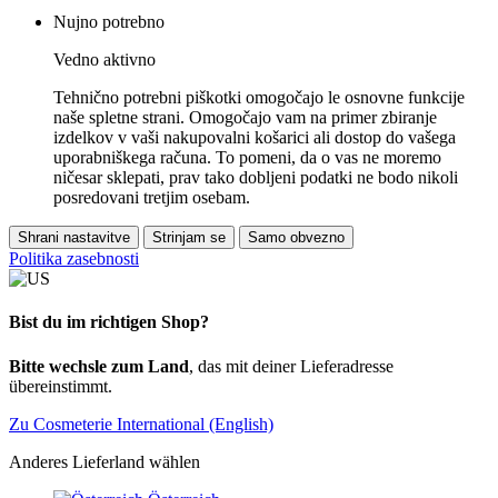
Nujno potrebno
Vedno aktivno
Tehnično potrebni piškotki omogočajo le osnovne funkcije
naše spletne strani. Omogočajo vam na primer zbiranje
izdelkov v vaši nakupovalni košarici ali dostop do vašega
uporabniškega računa. To pomeni, da o vas ne moremo
ničesar sklepati, prav tako dobljeni podatki ne bodo nikoli
posredovani tretjim osebam.
Shrani nastavitve
Strinjam se
Samo obvezno
Politika zasebnosti
Bist du im richtigen Shop?
Bitte wechsle zum Land
, das mit deiner Lieferadresse
übereinstimmt.
Zu Cosmeterie International (English)
Anderes Lieferland wählen