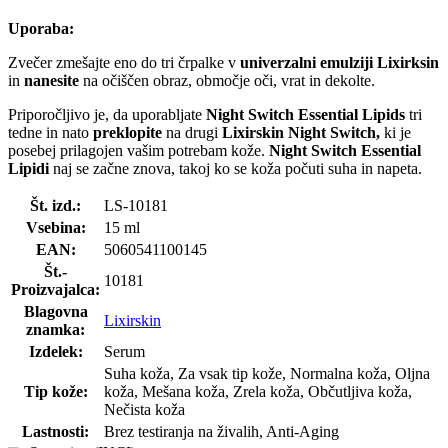
Uporaba:
Zvečer zmešajte eno do tri črpalke v
univerzalni emulziji Lixirksin
in
nanesite
na očiščen obraz, območje oči, vrat in dekolte.
Priporočljivo je, da uporabljate
Night Switch Essential Lipids
tri
tedne in nato
preklopite
na drugi
Lixirskin Night Switch
,
ki je
posebej prilagojen vašim potrebam kože.
Night Switch Essential
Lipidi
naj se začne znova, takoj ko se koža počuti suha in napeta.
Št. izd.:
LS-10181
Vsebina:
15 ml
EAN:
5060541100145
Št.-
10181
Proizvajalca:
Blagovna
Lixirskin
znamka:
Izdelek:
Serum
Suha koža, Za vsak tip kože, Normalna koža, Oljna
Tip kože:
koža, Mešana koža, Zrela koža, Občutljiva koža,
Nečista koža
Lastnosti:
Brez testiranja na živalih, Anti-Aging