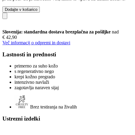
Dodajte v košarico
Slovenija: standardna dostava brezplačna za pošiljke
nad
€ 42,90
Več informacij o odpremi in dostavi
Lastnosti in prednosti
primerno za suho kožo
s regenerativno nego
krepi kožno pregrado
intenzivno navlaži
zagotavlja naraven sijaj
Brez testiranja na živalih
Ustrezni izdelki