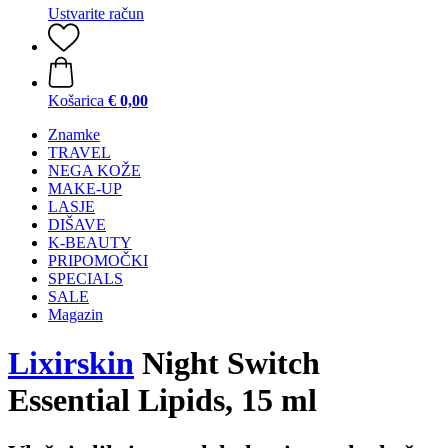
Ustvarite račun
Košarica
€ 0,00
Znamke
TRAVEL
NEGA KOŽE
MAKE-UP
LASJE
DIŠAVE
K-BEAUTY
PRIPOMOČKI
SPECIALS
SALE
Magazin
Lixirskin
Night Switch
Essential Lipids, 15 ml