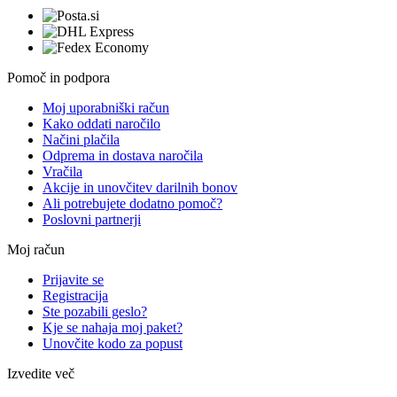
Pomoč in podpora
Moj uporabniški račun
Kako oddati naročilo
Načini plačila
Odprema in dostava naročila
Vračila
Akcije in unovčitev darilnih bonov
Ali potrebujete dodatno pomoč?
Poslovni partnerji
Moj račun
Prijavite se
Registracija
Ste pozabili geslo?
Kje se nahaja moj paket?
Unovčite kodo za popust
Izvedite več