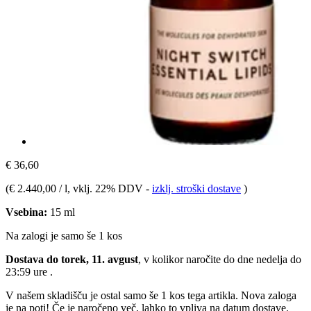
€ 36,60
(
€ 2.440,00 / l
, vklj. 22% DDV
-
izklj. stroški dostave
)
Vsebina:
15 ml
Na zalogi je samo še 1 kos
Dostava do torek, 11. avgust
, v kolikor naročite do dne
nedelja do
23:59 ure
.
V našem skladišču je ostal samo še 1 kos tega artikla. Nova zaloga
je na poti! Če je naročeno več, lahko to vpliva na datum dostave.