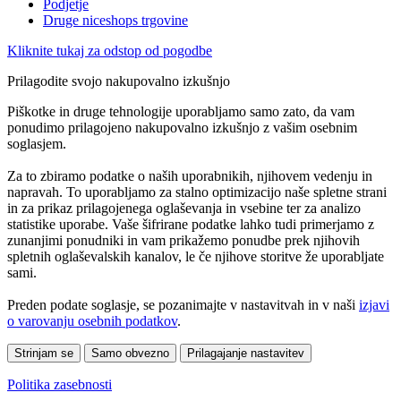
Podjetje
Druge niceshops trgovine
Kliknite tukaj za odstop od pogodbe
Prilagodite svojo nakupovalno izkušnjo
Piškotke in druge tehnologije uporabljamo samo zato, da vam
ponudimo prilagojeno nakupovalno izkušnjo z vašim osebnim
soglasjem.
Za to zbiramo podatke o naših uporabnikih, njihovem vedenju in
napravah. To uporabljamo za stalno optimizacijo naše spletne strani
in za prikaz prilagojenega oglaševanja in vsebine ter za analizo
statistike uporabe. Vaše šifrirane podatke lahko tudi primerjamo z
zunanjimi ponudniki in vam prikažemo ponudbe prek njihovih
spletnih oglaševalskih kanalov, le če njihove storitve že uporabljate
sami.
Preden podate soglasje, se pozanimajte v nastavitvah in v naši
izjavi
o varovanju osebnih podatkov
.
Strinjam se
Samo obvezno
Prilagajanje nastavitev
Politika zasebnosti