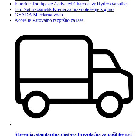
Fluoride Toothpaste Activated Charcoal & Hydroxyapatite
i+m Naturkosmetik Krema za uravnoteženje z glino
GYADA Micelarna voda
Acorelle Varovalno razpršilo za lase
Slovenija: standardna dostava brezplačna za pošiljke
nad