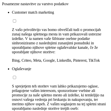
Posamezne nastavitve za varstvo podatkov
Customer match marketing
Z vašo privolitvijo vas bomo obveščali tudi o promocijah
zunaj našega spletnega mesta in vam prikazovali ustrezne
izdelke. V ta namen vaše šifrirane osebne podatke
sinhroniziramo z naslednjimi zunanjimi ponudniki in
uporabljamo njihove spletne oglaševalske kanale, če že
uporabljate njihove storitve:
Bing, Criteo, Meta, Google, LinkedIn, Pinterest, TikTok
Oglaševanje
S sprejetjem teh storitev vam lahko prikazujemo oglase,
prilagojene vašim interesom, sponzorirane vsebine ali
promocije za naše spletno mesto ali izdelke, ki temleljijo na
osnovi vašega vedenja pri brskanju in nakupovanju, ter
merimo njihov uspeh. Z vašim soglasjem na tej spletni strani
uporabljamo naslednje storitve tretjih oseb: