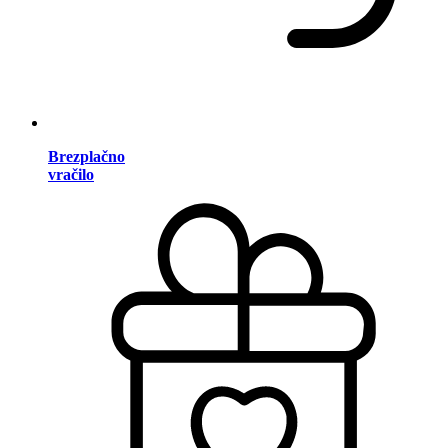
Brezplačno
vračilo