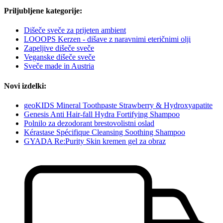
Priljubljene kategorije:
Dišeče sveče za prijeten ambient
LOOOPS Kerzen - dišave z naravnimi eteričnimi olji
Zapeljive dišeče sveče
Veganske dišeče sveče
Sveče made in Austria
Novi izdelki:
geoKIDS Mineral Toothpaste Strawberry & Hydroxyapatite
Genesis Anti Hair-fall Hydra Fortifying Shampoo
Polnilo za dezodorant brestovolistni oslad
Kérastase Spécifique Cleansing Soothing Shampoo
GYADA Re:Purity Skin kremen gel za obraz