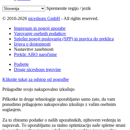
Spremenite regijo / jezik
© 2010-2026
niceshops GmbH
- All rights reserved.
Impresum in pogoji uporabe
Varovanje osebnih podatkov
Splošni pogoji poslovanja (SPP) in pravica do preklica
Izjava o dostopnosti
Nastavitve zasebnosti
Preklic ABO naročnine
Podjetje
Druge niceshops trgovine
Kliknite tukaj za odstop od pogodbe
Prilagodite svojo nakupovalno izkušnjo
Piškotke in druge tehnologije uporabljamo samo zato, da vam
ponudimo prilagojeno nakupovalno izkušnjo z vašim osebnim
soglasjem.
Za to zbiramo podatke o naših uporabnikih, njihovem vedenju in
napravah. To uporabljamo za stalno optimizacijo naše spletne strani