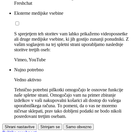
Freshchat
Eksterne medijske vsebine
S sprejetjem teh storitev vam lahko prikažemo videoposnetke
ali druge medijske vsebine, ki jih gostijo zunanji ponudniki. Z
vašim soglasjem na tej spletni strani uporabljamo naslednje
storitve tretjih oseb:
Vimeo, YouTube
Nujno potrebno
Vedno aktivno
Tehnično potrebni piškotki omogočajo le osnovne funkcije
naše spletne strani. Omogočajo vam na primer zbiranje
izdelkov v vaši nakupovalni košarici ali dostop do vašega
uporabniškega računa. To pomeni, da o vas ne moremo
ničesar sklepati, prav tako dobljeni podatki ne bodo nikoli
posredovani tretjim osebam.
Shrani nastavitve
Strinjam se
Samo obvezno