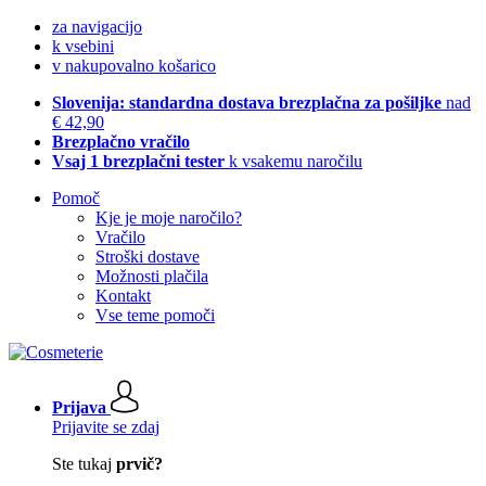
za navigacijo
k vsebini
v nakupovalno košarico
Slovenija: standardna dostava brezplačna za pošiljke
nad
€ 42,90
Brezplačno vračilo
Vsaj 1 brezplačni tester
k vsakemu naročilu
Pomoč
Kje je moje naročilo?
Vračilo
Stroški dostave
Možnosti plačila
Kontakt
Vse teme pomoči
Prijava
Prijavite se zdaj
Ste tukaj
prvič?