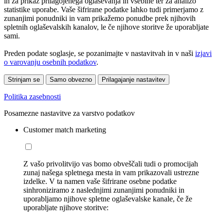
in za prikaz prilagojenega oglaševanja in vsebine ter za analizo
statistike uporabe. Vaše šifrirane podatke lahko tudi primerjamo z
zunanjimi ponudniki in vam prikažemo ponudbe prek njihovih
spletnih oglaševalskih kanalov, le če njihove storitve že uporabljate
sami.
Preden podate soglasje, se pozanimajte v nastavitvah in v naši
izjavi
o varovanju osebnih podatkov
.
Strinjam se
Samo obvezno
Prilagajanje nastavitev
Politika zasebnosti
Posamezne nastavitve za varstvo podatkov
Customer match marketing
Z vašo privolitvijo vas bomo obveščali tudi o promocijah
zunaj našega spletnega mesta in vam prikazovali ustrezne
izdelke. V ta namen vaše šifrirane osebne podatke
sinhroniziramo z naslednjimi zunanjimi ponudniki in
uporabljamo njihove spletne oglaševalske kanale, če že
uporabljate njihove storitve: