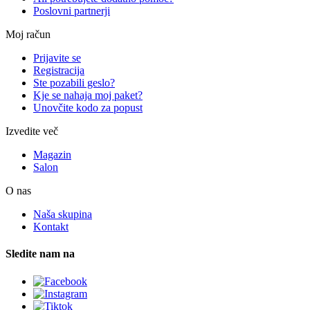
Poslovni partnerji
Moj račun
Prijavite se
Registracija
Ste pozabili geslo?
Kje se nahaja moj paket?
Unovčite kodo za popust
Izvedite več
Magazin
Salon
O nas
Naša skupina
Kontakt
Sledite nam na