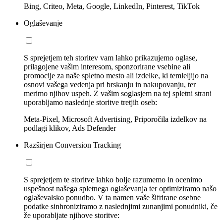
Bing, Criteo, Meta, Google, LinkedIn, Pinterest, TikTok
Oglaševanje
S sprejetjem teh storitev vam lahko prikazujemo oglase,
prilagojene vašim interesom, sponzorirane vsebine ali
promocije za naše spletno mesto ali izdelke, ki temleljijo na
osnovi vašega vedenja pri brskanju in nakupovanju, ter
merimo njihov uspeh. Z vašim soglasjem na tej spletni strani
uporabljamo naslednje storitve tretjih oseb:
Meta-Pixel, Microsoft Advertising, Priporočila izdelkov na
podlagi klikov, Ads Defender
Razširjen Conversion Tracking
S sprejetjem te storitve lahko bolje razumemo in ocenimo
uspešnost našega spletnega oglaševanja ter optimiziramo našo
oglaševalsko ponudbo. V ta namen vaše šifrirane osebne
podatke sinhroniziramo z naslednjimi zunanjimi ponudniki, če
že uporabljate njihove storitve: