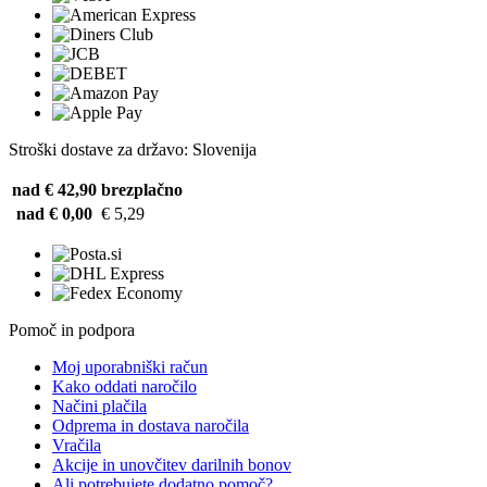
Stroški dostave za državo: Slovenija
nad € 42,90
brezplačno
nad € 0,00
€ 5,29
Pomoč in podpora
Moj uporabniški račun
Kako oddati naročilo
Načini plačila
Odprema in dostava naročila
Vračila
Akcije in unovčitev darilnih bonov
Ali potrebujete dodatno pomoč?