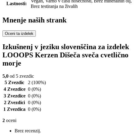
Vegan, Varno v času nosečnosti, Brez mineralnih olj,
Lastnosti:
Brez testiranja na živalih
Mnenje naših strank
Oceni ta izdelek
Izkušnenj v jeziku slovenščina za izdelek
LOOOPS Kerzen Dišeča sveča cvetlično
morje
5,0
od 5 zvezdic
5 Zvezdic
2
(100%)
4 Zvezdice
0
(0%)
3 Zvezdice
0
(0%)
2 Zvezdici
0
(0%)
1 Zvezdica
0
(0%)
2
oceni
Brez recenzij.