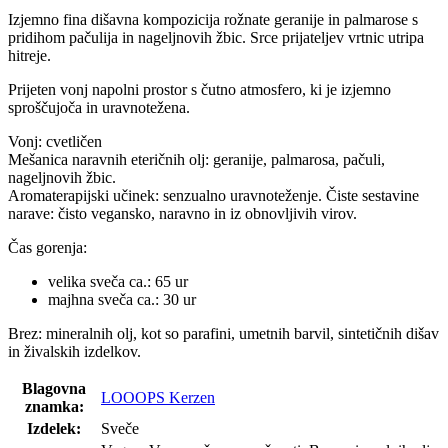
Izjemno fina dišavna kompozicija rožnate geranije in palmarose s
pridihom pačulija in nageljnovih žbic. Srce prijateljev vrtnic utripa
hitreje.
Prijeten vonj napolni prostor s čutno atmosfero, ki je izjemno
sproščujoča in uravnotežena.
Vonj: cvetličen
Mešanica naravnih eteričnih olj: geranije, palmarosa, pačuli,
nageljnovih žbic.
Aromaterapijski učinek: senzualno uravnoteženje. Čiste sestavine
narave: čisto vegansko, naravno in iz obnovljivih virov.
Čas gorenja:
velika sveča ca.: 65 ur
majhna sveča ca.: 30 ur
Brez: mineralnih olj, kot so parafini, umetnih barvil, sintetičnih dišav
in živalskih izdelkov.
Blagovna
LOOOPS Kerzen
znamka:
Izdelek:
Sveče