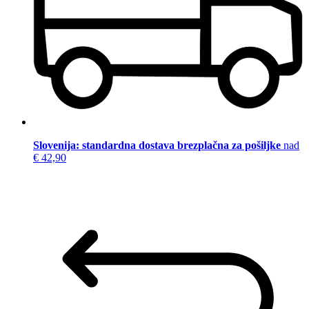
Slovenija: standardna dostava brezplačna za pošiljke
nad
€ 42,90