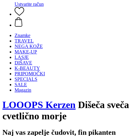
Ustvarite račun
Znamke
TRAVEL
NEGA KOŽE
MAKE-UP
LASJE
DIŠAVE
K-BEAUTY
PRIPOMOČKI
SPECIALS
SALE
Magazin
LOOOPS Kerzen
Dišeča sveča
cvetlično morje
Naj vas zapelje čudovit, fin pikanten