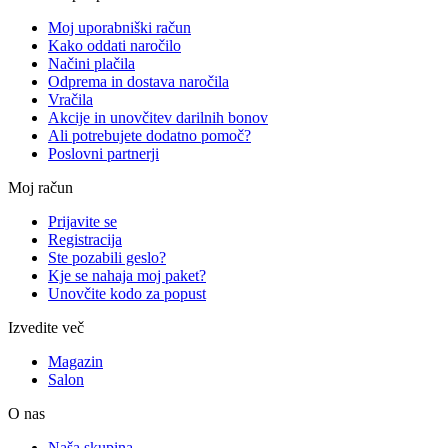
Moj uporabniški račun
Kako oddati naročilo
Načini plačila
Odprema in dostava naročila
Vračila
Akcije in unovčitev darilnih bonov
Ali potrebujete dodatno pomoč?
Poslovni partnerji
Moj račun
Prijavite se
Registracija
Ste pozabili geslo?
Kje se nahaja moj paket?
Unovčite kodo za popust
Izvedite več
Magazin
Salon
O nas
Naša skupina