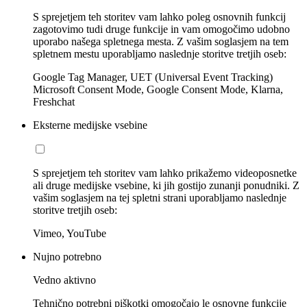
S sprejetjem teh storitev vam lahko poleg osnovnih funkcij
zagotovimo tudi druge funkcije in vam omogočimo udobno
uporabo našega spletnega mesta. Z vašim soglasjem na tem
spletnem mestu uporabljamo naslednje storitve tretjih oseb:
Google Tag Manager, UET (Universal Event Tracking)
Microsoft Consent Mode, Google Consent Mode, Klarna,
Freshchat
Eksterne medijske vsebine
S sprejetjem teh storitev vam lahko prikažemo videoposnetke
ali druge medijske vsebine, ki jih gostijo zunanji ponudniki. Z
vašim soglasjem na tej spletni strani uporabljamo naslednje
storitve tretjih oseb:
Vimeo, YouTube
Nujno potrebno
Vedno aktivno
Tehnično potrebni piškotki omogočajo le osnovne funkcije