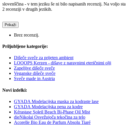
slovenščina - v tem jeziku še ni bilo napisanih recenzij. Na voljo sta
2 recenziji v drugih jezikih.
Prikaži
Brez recenzij.
Priljubljene kategorije:
Dišeče sveče za prijeten ambient
LOOOPS Kerzen - dišave z naravnimi eteričnimi olji
Zapeljive dišeče sveče
Veganske dišeče sveče
Sveče made in Austria
Novi izdelki:
GYADA Modelacijska maska za kodraste lase
GYADA Modelacijska pena za kodre
Kérastase Soleil Beach Bi-Phase Oil Mist
dieNikolai Osvežujoča tekočina za telo
Acorelle Bio Eau de Parfum Absolu Tiaré