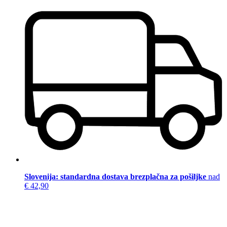
Slovenija: standardna dostava brezplačna za pošiljke
nad
€ 42,90