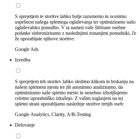
S sprejetjem te storitve lahko bolje razumemo in ocenimo
uspešnost našega spletnega oglaševanja ter optimiziramo našo
oglaševalsko ponudbo. V ta namen vaše šifrirane osebne
podatke sinhroniziramo z naslednjimi zunanjimi ponudniki, če
že uporabljate njihove storitve:
Google Ads
Izvedba
S sprejetjem teh storitev lahko sledimo klikom in brskanju na
našem spletnem mestu ter jih anonimno analiziramo, da
optimiziramo naše spletno mesto in nenehno izboljšujemo
celotno uporabniško izkušnjo. Z vašim soglasjem na tej
spletni strani uporabljamo naslednje storitve tretjih oseb:
Google Analytics, Clarity, A/B-Testing
Delovanje