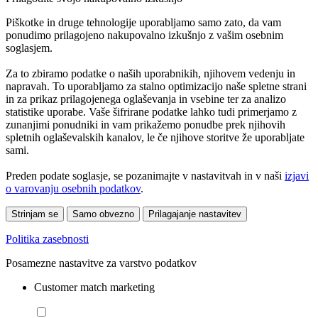
Piškotke in druge tehnologije uporabljamo samo zato, da vam
ponudimo prilagojeno nakupovalno izkušnjo z vašim osebnim
soglasjem.
Za to zbiramo podatke o naših uporabnikih, njihovem vedenju in
napravah. To uporabljamo za stalno optimizacijo naše spletne strani
in za prikaz prilagojenega oglaševanja in vsebine ter za analizo
statistike uporabe. Vaše šifrirane podatke lahko tudi primerjamo z
zunanjimi ponudniki in vam prikažemo ponudbe prek njihovih
spletnih oglaševalskih kanalov, le če njihove storitve že uporabljate
sami.
Preden podate soglasje, se pozanimajte v nastavitvah in v naši
izjavi
o varovanju osebnih podatkov
.
Strinjam se
Samo obvezno
Prilagajanje nastavitev
Politika zasebnosti
Posamezne nastavitve za varstvo podatkov
Customer match marketing