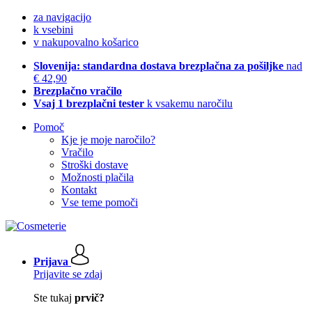
za navigacijo
k vsebini
v nakupovalno košarico
Slovenija: standardna dostava brezplačna za pošiljke
nad
€ 42,90
Brezplačno vračilo
Vsaj 1 brezplačni tester
k vsakemu naročilu
Pomoč
Kje je moje naročilo?
Vračilo
Stroški dostave
Možnosti plačila
Kontakt
Vse teme pomoči
Prijava
Prijavite se zdaj
Ste tukaj
prvič?