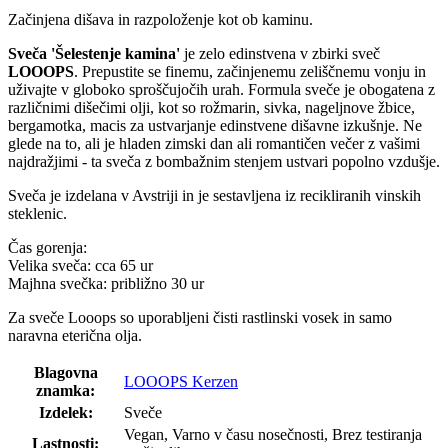
Začinjena dišava in razpoloženje kot ob kaminu.
Sveča 'Šelestenje kamina'
je zelo edinstvena v zbirki sveč
LOOOPS
. Prepustite se finemu, začinjenemu zeliščnemu vonju in
uživajte v globoko sproščujočih urah. Formula sveče je obogatena z
različnimi dišečimi olji, kot so rožmarin, sivka, nageljnove žbice,
bergamotka, macis za ustvarjanje edinstvene dišavne izkušnje. Ne
glede na to, ali je hladen zimski dan ali romantičen večer z vašimi
najdražjimi - ta sveča z bombažnim stenjem ustvari popolno vzdušje.
Sveča je izdelana v Avstriji in je sestavljena iz recikliranih vinskih
steklenic.
Čas gorenja:
Velika sveča: cca 65 ur
Majhna svečka: približno 30 ur
Za sveče Looops so uporabljeni čisti rastlinski vosek in samo
naravna eterična olja.
Blagovna
LOOOPS Kerzen
znamka:
Izdelek:
Sveče
Vegan, Varno v času nosečnosti, Brez testiranja
Lastnosti: