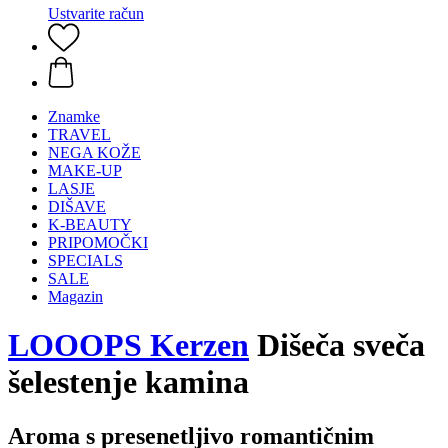
Ustvarite račun
Znamke
TRAVEL
NEGA KOŽE
MAKE-UP
LASJE
DIŠAVE
K-BEAUTY
PRIPOMOČKI
SPECIALS
SALE
Magazin
LOOOPS Kerzen
Dišeča sveča
šelestenje kamina
Aroma s presenetljivo romantičnim