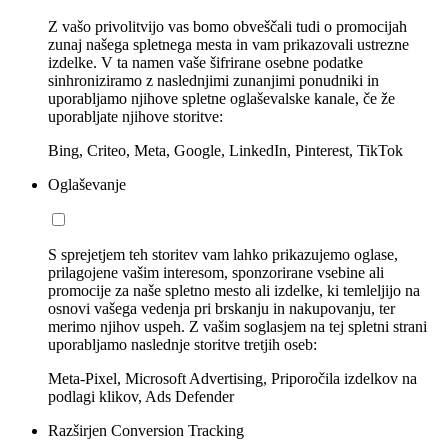
Z vašo privolitvijo vas bomo obveščali tudi o promocijah
zunaj našega spletnega mesta in vam prikazovali ustrezne
izdelke. V ta namen vaše šifrirane osebne podatke
sinhroniziramo z naslednjimi zunanjimi ponudniki in
uporabljamo njihove spletne oglaševalske kanale, če že
uporabljate njihove storitve:
Bing, Criteo, Meta, Google, LinkedIn, Pinterest, TikTok
Oglaševanje
S sprejetjem teh storitev vam lahko prikazujemo oglase,
prilagojene vašim interesom, sponzorirane vsebine ali
promocije za naše spletno mesto ali izdelke, ki temleljijo na
osnovi vašega vedenja pri brskanju in nakupovanju, ter
merimo njihov uspeh. Z vašim soglasjem na tej spletni strani
uporabljamo naslednje storitve tretjih oseb:
Meta-Pixel, Microsoft Advertising, Priporočila izdelkov na
podlagi klikov, Ads Defender
Razširjen Conversion Tracking