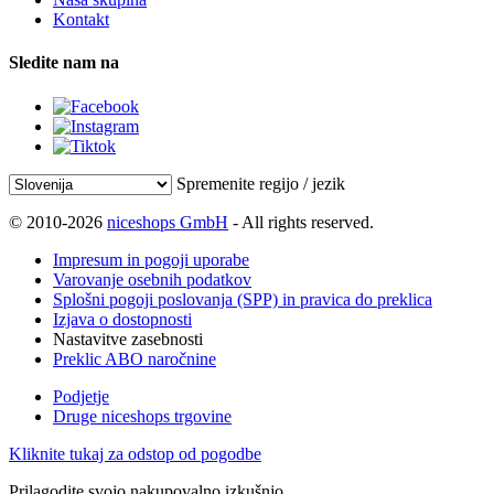
Kontakt
Sledite nam na
Spremenite regijo / jezik
© 2010-2026
niceshops GmbH
- All rights reserved.
Impresum in pogoji uporabe
Varovanje osebnih podatkov
Splošni pogoji poslovanja (SPP) in pravica do preklica
Izjava o dostopnosti
Nastavitve zasebnosti
Preklic ABO naročnine
Podjetje
Druge niceshops trgovine
Kliknite tukaj za odstop od pogodbe
Prilagodite svojo nakupovalno izkušnjo