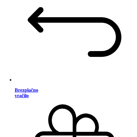
Brezplačno
vračilo