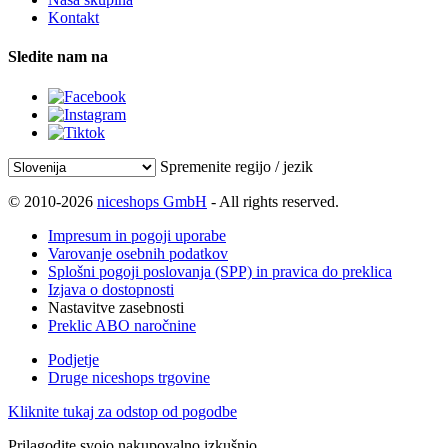
Kontakt
Sledite nam na
Spremenite regijo / jezik
© 2010-2026
niceshops GmbH
- All rights reserved.
Impresum in pogoji uporabe
Varovanje osebnih podatkov
Splošni pogoji poslovanja (SPP) in pravica do preklica
Izjava o dostopnosti
Nastavitve zasebnosti
Preklic ABO naročnine
Podjetje
Druge niceshops trgovine
Kliknite tukaj za odstop od pogodbe
Prilagodite svojo nakupovalno izkušnjo