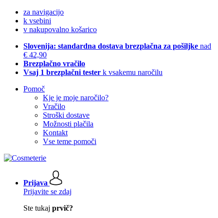
za navigacijo
k vsebini
v nakupovalno košarico
Slovenija: standardna dostava brezplačna za pošiljke
nad
€ 42,90
Brezplačno vračilo
Vsaj 1 brezplačni tester
k vsakemu naročilu
Pomoč
Kje je moje naročilo?
Vračilo
Stroški dostave
Možnosti plačila
Kontakt
Vse teme pomoči
Prijava
Prijavite se zdaj
Ste tukaj
prvič?