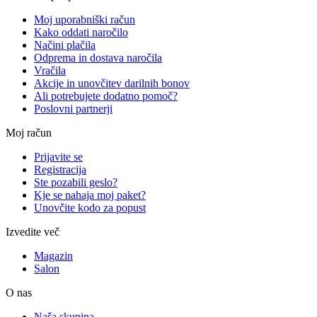
Moj uporabniški račun
Kako oddati naročilo
Načini plačila
Odprema in dostava naročila
Vračila
Akcije in unovčitev darilnih bonov
Ali potrebujete dodatno pomoč?
Poslovni partnerji
Moj račun
Prijavite se
Registracija
Ste pozabili geslo?
Kje se nahaja moj paket?
Unovčite kodo za popust
Izvedite več
Magazin
Salon
O nas
Naša skupina