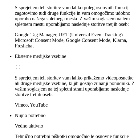
S sprejetjem teh storitev vam lahko poleg osnovnih funkcij
zagotovimo tudi druge funkcije in vam omogočimo udobno
uporabo našega spletnega mesta. Z vašim soglasjem na tem
spletnem mestu uporabljamo naslednje storitve tretjih oseb:
Google Tag Manager, UET (Universal Event Tracking)
Microsoft Consent Mode, Google Consent Mode, Klarna,
Freshchat
Eksterne medijske vsebine
S sprejetjem teh storitev vam lahko prikažemo videoposnetke
ali druge medijske vsebine, ki jih gostijo zunanji ponudniki. Z
vašim soglasjem na tej spletni strani uporabljamo naslednje
storitve tretjih oseb:
Vimeo, YouTube
Nujno potrebno
Vedno aktivno
Tehnično potrebni piškotki omogočajo le osnovne funkcije