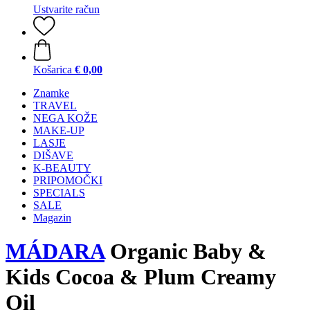
Ustvarite račun
Košarica
€ 0,00
Znamke
TRAVEL
NEGA KOŽE
MAKE-UP
LASJE
DIŠAVE
K-BEAUTY
PRIPOMOČKI
SPECIALS
SALE
Magazin
MÁDARA
Organic Baby &
Kids Cocoa & Plum Creamy
Oil