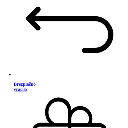
Brezplačno
vračilo