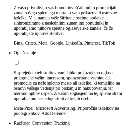
Z vašo privolitvijo vas bomo obveščali tudi o promocijah
zunaj našega spletnega mesta in vam prikazovali ustrezne
izdelke. V ta namen vaše šifrirane osebne podatke
sinhroniziramo z naslednjimi zunanjimi ponudniki in
uporabljamo njihove spletne oglaševalske kanale, če že
uporabljate njihove storitve:
Bing, Criteo, Meta, Google, LinkedIn, Pinterest, TikTok
Oglaševanje
S sprejetjem teh storitev vam lahko prikazujemo oglase,
prilagojene vašim interesom, sponzorirane vsebine ali
promocije za naše spletno mesto ali izdelke, ki temleljijo na
osnovi vašega vedenja pri brskanju in nakupovanju, ter
merimo njihov uspeh. Z vašim soglasjem na tej spletni strani
uporabljamo naslednje storitve tretjih oseb:
Meta-Pixel, Microsoft Advertising, Priporočila izdelkov na
podlagi klikov, Ads Defender
Razširjen Conversion Tracking