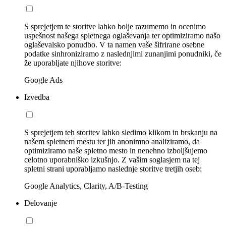
S sprejetjem te storitve lahko bolje razumemo in ocenimo
uspešnost našega spletnega oglaševanja ter optimiziramo našo
oglaševalsko ponudbo. V ta namen vaše šifrirane osebne
podatke sinhroniziramo z naslednjimi zunanjimi ponudniki, če
že uporabljate njihove storitve:
Google Ads
Izvedba
S sprejetjem teh storitev lahko sledimo klikom in brskanju na
našem spletnem mestu ter jih anonimno analiziramo, da
optimiziramo naše spletno mesto in nenehno izboljšujemo
celotno uporabniško izkušnjo. Z vašim soglasjem na tej
spletni strani uporabljamo naslednje storitve tretjih oseb:
Google Analytics, Clarity, A/B-Testing
Delovanje