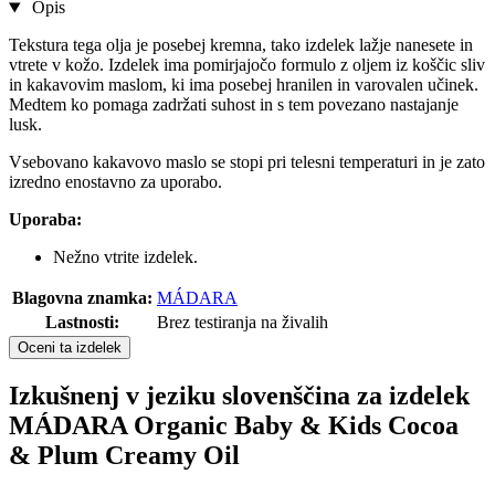
Opis
Tekstura tega olja je posebej kremna, tako izdelek lažje nanesete in
vtrete v kožo. Izdelek ima pomirjajočo formulo z oljem iz koščic sliv
in kakavovim maslom, ki ima posebej hranilen in varovalen učinek.
Medtem ko pomaga zadržati suhost in s tem povezano nastajanje
lusk.
Vsebovano kakavovo maslo se stopi pri telesni temperaturi in je zato
izredno enostavno za uporabo.
Uporaba:
Nežno vtrite izdelek.
Blagovna znamka:
MÁDARA
Lastnosti:
Brez testiranja na živalih
Oceni ta izdelek
Izkušnenj v jeziku slovenščina za izdelek
MÁDARA Organic Baby & Kids Cocoa
& Plum Creamy Oil