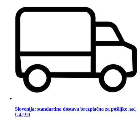
Slovenija: standardna dostava brezplačna za pošiljke
nad
€ 42,90