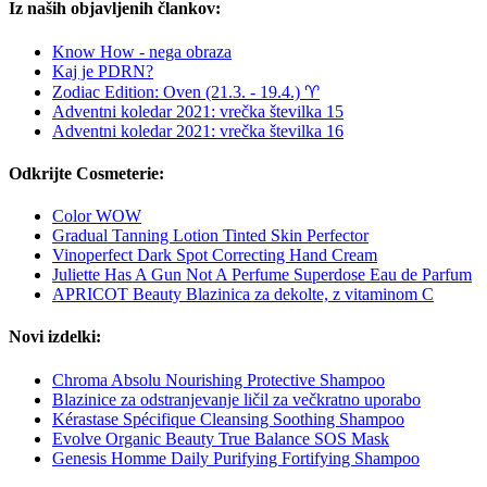
Iz naših objavljenih člankov:
Know How - nega obraza
Kaj je PDRN?
Zodiac Edition: Oven (21.3. - 19.4.) ♈︎
Adventni koledar 2021: vrečka številka 15
Adventni koledar 2021: vrečka številka 16
Odkrijte Cosmeterie:
Color WOW
Gradual Tanning Lotion Tinted Skin Perfector
Vinoperfect Dark Spot Correcting Hand Cream
Juliette Has A Gun Not A Perfume Superdose Eau de Parfum
APRICOT Beauty Blazinica za dekolte, z vitaminom C
Novi izdelki:
Chroma Absolu Nourishing Protective Shampoo
Blazinice za odstranjevanje ličil za večkratno uporabo
Kérastase Spécifique Cleansing Soothing Shampoo
Evolve Organic Beauty True Balance SOS Mask
Genesis Homme Daily Purifying Fortifying Shampoo