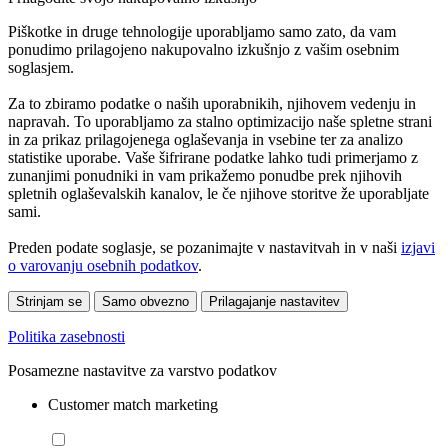
Piškotke in druge tehnologije uporabljamo samo zato, da vam
ponudimo prilagojeno nakupovalno izkušnjo z vašim osebnim
soglasjem.
Za to zbiramo podatke o naših uporabnikih, njihovem vedenju in
napravah. To uporabljamo za stalno optimizacijo naše spletne strani
in za prikaz prilagojenega oglaševanja in vsebine ter za analizo
statistike uporabe. Vaše šifrirane podatke lahko tudi primerjamo z
zunanjimi ponudniki in vam prikažemo ponudbe prek njihovih
spletnih oglaševalskih kanalov, le če njihove storitve že uporabljate
sami.
Preden podate soglasje, se pozanimajte v nastavitvah in v naši
izjavi
o varovanju osebnih podatkov
.
Strinjam se
Samo obvezno
Prilagajanje nastavitev
Politika zasebnosti
Posamezne nastavitve za varstvo podatkov
Customer match marketing