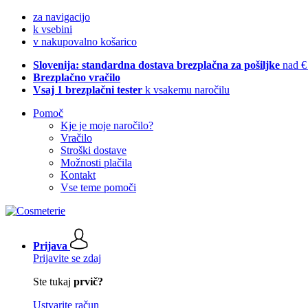
za navigacijo
k vsebini
v nakupovalno košarico
Slovenija: standardna dostava brezplačna za pošiljke
nad €
Brezplačno vračilo
Vsaj 1 brezplačni tester
k vsakemu naročilu
Pomoč
Kje je moje naročilo?
Vračilo
Stroški dostave
Možnosti plačila
Kontakt
Vse teme pomoči
Prijava
Prijavite se zdaj
Ste tukaj
prvič?
Ustvarite račun