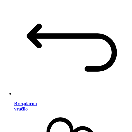
Brezplačno
vračilo