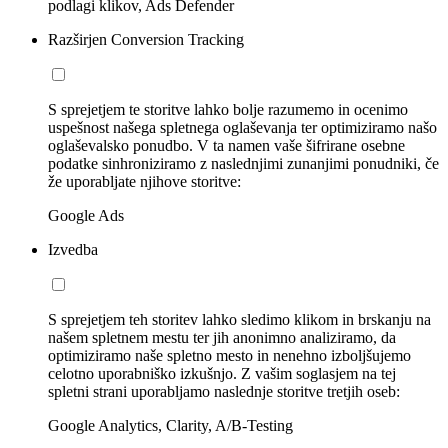
podlagi klikov, Ads Defender
Razširjen Conversion Tracking
S sprejetjem te storitve lahko bolje razumemo in ocenimo
uspešnost našega spletnega oglaševanja ter optimiziramo našo
oglaševalsko ponudbo. V ta namen vaše šifrirane osebne
podatke sinhroniziramo z naslednjimi zunanjimi ponudniki, če
že uporabljate njihove storitve:
Google Ads
Izvedba
S sprejetjem teh storitev lahko sledimo klikom in brskanju na
našem spletnem mestu ter jih anonimno analiziramo, da
optimiziramo naše spletno mesto in nenehno izboljšujemo
celotno uporabniško izkušnjo. Z vašim soglasjem na tej
spletni strani uporabljamo naslednje storitve tretjih oseb:
Google Analytics, Clarity, A/B-Testing