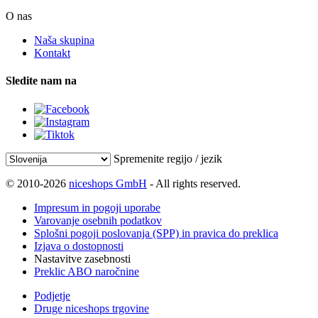
O nas
Naša skupina
Kontakt
Sledite nam na
Spremenite regijo / jezik
© 2010-2026
niceshops GmbH
- All rights reserved.
Impresum in pogoji uporabe
Varovanje osebnih podatkov
Splošni pogoji poslovanja (SPP) in pravica do preklica
Izjava o dostopnosti
Nastavitve zasebnosti
Preklic ABO naročnine
Podjetje
Druge niceshops trgovine