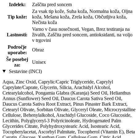
Izdelek:
Zaščita pred soncem
Za vsak tip kože, Suha koža, Normalna koža, Oljna
Tip kože:
koža, Mešana koža, Zrela koža, Občutljiva koža,
Nečista koža
Varno v času nosečnosti, Vegan, Brez testiranja na
Lastnosti:
živalih, Zaščita pred soncem, antioksidanti, na voljo
v trgovini
Področje
Obraz
uporabe:
Še posebej
Unisex
za:
Sestavine (INCI)
Aqua, Zinc Oxid, Caprylic/Capric Triglyceride, Caprylyl
Caprylate/Caprate, Glycerin, Silicia, Arachidyl Alcohol,
Cetearylalcohol, Pongamia Glabra (Karanja) Seed Oil, Helianthus
Annus (Sunflower) Seed Oil, Daucus Carota Sativa Seed Oil,
Daucus Carota Sativa Root Extract, Pinus Pinaster Bark Extract,
Cetearyl Olivate, Sorbitan Olivate, Glyceryl Oleate, Microcrystalline
Cellulose, Behenylalkohol, Arachidyl Glucoside, Coco Glucoside,
Lecithin, Polyglyceryl-3 Polyricinoleate, Hydrogenated Palm
Glycerides Citrate, Polyhydroxystearic Acid, Isostearic Acid,
Tocopherylacetat, Ascorbyl Palmitate, Tocopherol (Vitamin E), Beta
Carotin, Glucose, Xanthan Gum, Cellulose Gum, Citric Acid,