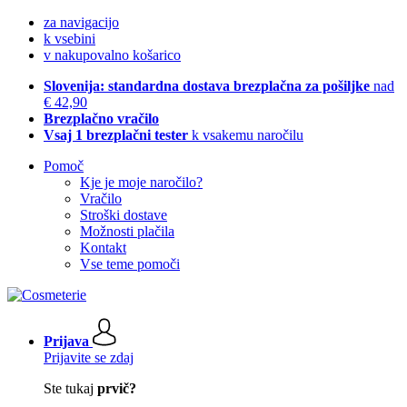
za navigacijo
k vsebini
v nakupovalno košarico
Slovenija: standardna dostava brezplačna za pošiljke
nad
€ 42,90
Brezplačno vračilo
Vsaj 1 brezplačni tester
k vsakemu naročilu
Pomoč
Kje je moje naročilo?
Vračilo
Stroški dostave
Možnosti plačila
Kontakt
Vse teme pomoči
Prijava
Prijavite se zdaj
Ste tukaj
prvič?