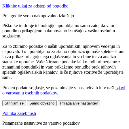
Kliknite tukaj za odstop od pogodbe
Prilagodite svojo nakupovalno izkušnjo
Piškotke in druge tehnologije uporabljamo samo zato, da vam
ponudimo prilagojeno nakupovalno izkušnjo z vašim osebnim
soglasjem.
Za to zbiramo podatke o naših uporabnikih, njihovem vedenju in
napravah. To uporabljamo za stalno optimizacijo naše spletne strani
in za prikaz prilagojenega oglaševanja in vsebine ter za analizo
statistike uporabe. Vaše šifrirane podatke lahko tudi primerjamo z
zunanjimi ponudniki in vam prikažemo ponudbe prek njihovih
spletnih oglaševalskih kanalov, le če njihove storitve že uporabljate
sami.
Preden podate soglasje, se pozanimajte v nastavitvah in v naši
izjavi
o varovanju osebnih podatkov
.
Strinjam se
Samo obvezno
Prilagajanje nastavitev
Politika zasebnosti
Posamezne nastavitve za varstvo podatkov