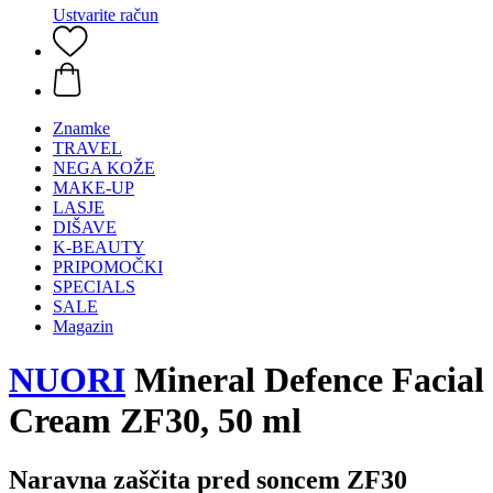
Ustvarite račun
Znamke
TRAVEL
NEGA KOŽE
MAKE-UP
LASJE
DIŠAVE
K-BEAUTY
PRIPOMOČKI
SPECIALS
SALE
Magazin
NUORI
Mineral Defence Facial
Cream ZF30, 50 ml
Naravna zaščita pred soncem ZF30