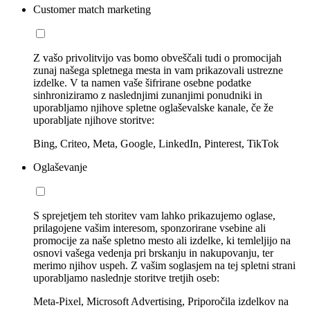
Customer match marketing
Z vašo privolitvijo vas bomo obveščali tudi o promocijah
zunaj našega spletnega mesta in vam prikazovali ustrezne
izdelke. V ta namen vaše šifrirane osebne podatke
sinhroniziramo z naslednjimi zunanjimi ponudniki in
uporabljamo njihove spletne oglaševalske kanale, če že
uporabljate njihove storitve:
Bing, Criteo, Meta, Google, LinkedIn, Pinterest, TikTok
Oglaševanje
S sprejetjem teh storitev vam lahko prikazujemo oglase,
prilagojene vašim interesom, sponzorirane vsebine ali
promocije za naše spletno mesto ali izdelke, ki temleljijo na
osnovi vašega vedenja pri brskanju in nakupovanju, ter
merimo njihov uspeh. Z vašim soglasjem na tej spletni strani
uporabljamo naslednje storitve tretjih oseb:
Meta-Pixel, Microsoft Advertising, Priporočila izdelkov na