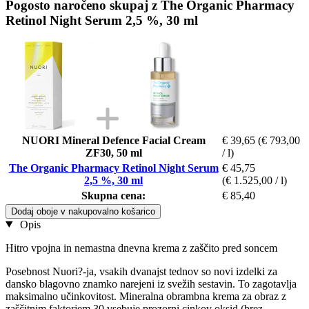
Pogosto naročeno skupaj z The Organic Pharmacy
Retinol Night Serum 2,5 %, 30 ml
NUORI Mineral Defence Facial Cream
€ 39,65
(€ 793,00
ZF30, 50 ml
/ l)
The Organic Pharmacy Retinol Night Serum
€ 45,75
2,5 %, 30 ml
(€ 1.525,00 / l)
Skupna cena:
€ 85,40
Dodaj oboje v nakupovalno košarico
Opis
Hitro vpojna in nemastna dnevna krema z zaščito pred soncem
Posebnost Nuori?-ja, vsakih dvanajst tednov so novi izdelki za
dansko blagovno znamko narejeni iz svežih sestavin. To zagotavlja
maksimalno učinkovitost. Mineralna obrambna krema za obraz z
zaščitnim faktorjem 30 vsebuje prozorni cinkov oksid (brez