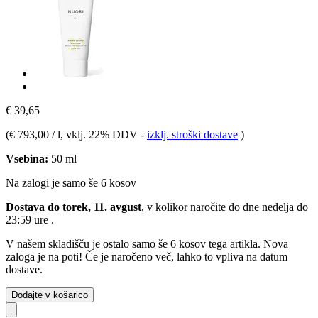
€ 39,65
(
€ 793,00 / l
, vklj. 22% DDV
-
izklj. stroški dostave
)
Vsebina:
50 ml
Na zalogi je samo še 6 kosov
Dostava do torek, 11. avgust
, v kolikor naročite do dne
nedelja do
23:59 ure
.
V našem skladišču je ostalo samo še 6 kosov tega artikla. Nova
zaloga je na poti! Če je naročeno več, lahko to vpliva na datum
dostave.
Dodajte v košarico