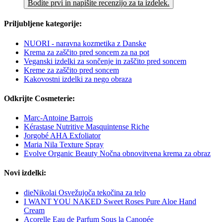
Bodite prvi in napišite recenzijo za ta izdelek.
Priljubljene kategorije:
NUORI - naravna kozmetika z Danske
Krema za zaščito pred soncem za na pot
Veganski izdelki za sončenje in zaščito pred soncem
Kreme za zaščito pred soncem
Kakovostni izdelki za nego obraza
Odkrijte Cosmeterie:
Marc-Antoine Barrois
Kérastase Nutritive Masquintense Riche
Jorgobé AHA Exfoliator
Maria Nila Texture Spray
Evolve Organic Beauty Nočna obnovitvena krema za obraz
Novi izdelki:
dieNikolai Osvežujoča tekočina za telo
I WANT YOU NAKED Sweet Roses Pure Aloe Hand
Cream
Acorelle Eau de Parfum Sous la Canopée