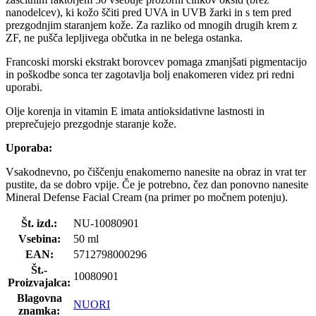
nanodelcev), ki kožo ščiti pred UVA in UVB žarki in s tem pred
prezgodnjim staranjem kože. Za razliko od mnogih drugih krem z
ZF, ne pušča lepljivega občutka in ne belega ostanka.
Francoski morski ekstrakt borovcev pomaga zmanjšati pigmentacijo
in poškodbe sonca ter zagotavlja bolj enakomeren videz pri redni
uporabi.
Olje korenja in vitamin E imata antioksidativne lastnosti in
preprečujejo prezgodnje staranje kože.
Uporaba:
Vsakodnevno, po čiščenju enakomerno nanesite na obraz in vrat ter
pustite, da se dobro vpije. Če je potrebno, čez dan ponovno nanesite
Mineral Defense Facial Cream (na primer po močnem potenju).
Št. izd.:
NU-10080901
Vsebina:
50 ml
EAN:
5712798000296
Št.-
10080901
Proizvajalca:
Blagovna
NUORI
znamka: