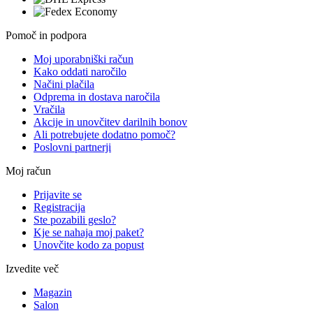
Pomoč in podpora
Moj uporabniški račun
Kako oddati naročilo
Načini plačila
Odprema in dostava naročila
Vračila
Akcije in unovčitev darilnih bonov
Ali potrebujete dodatno pomoč?
Poslovni partnerji
Moj račun
Prijavite se
Registracija
Ste pozabili geslo?
Kje se nahaja moj paket?
Unovčite kodo za popust
Izvedite več
Magazin
Salon