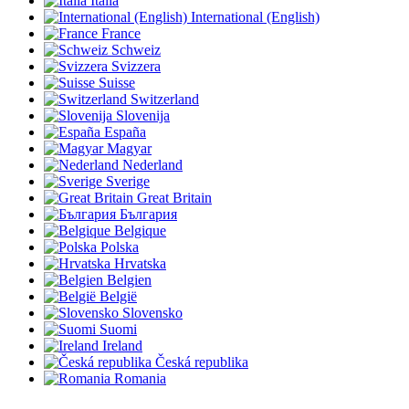
Italia
International (English)
France
Schweiz
Svizzera
Suisse
Switzerland
Slovenija
España
Magyar
Nederland
Sverige
Great Britain
България
Belgique
Polska
Hrvatska
Belgien
België
Slovensko
Suomi
Ireland
Česká republika
Romania