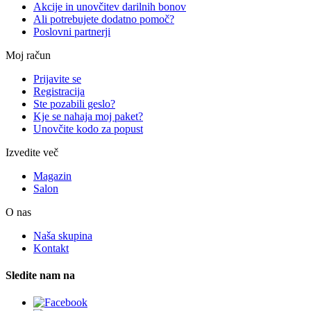
Akcije in unovčitev darilnih bonov
Ali potrebujete dodatno pomoč?
Poslovni partnerji
Moj račun
Prijavite se
Registracija
Ste pozabili geslo?
Kje se nahaja moj paket?
Unovčite kodo za popust
Izvedite več
Magazin
Salon
O nas
Naša skupina
Kontakt
Sledite nam na