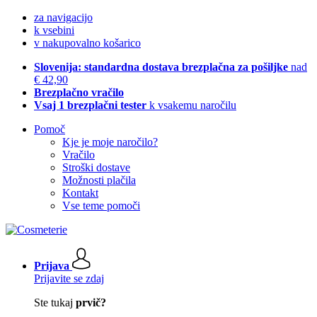
za navigacijo
k vsebini
v nakupovalno košarico
Slovenija: standardna dostava brezplačna za pošiljke
nad
€ 42,90
Brezplačno vračilo
Vsaj 1 brezplačni tester
k vsakemu naročilu
Pomoč
Kje je moje naročilo?
Vračilo
Stroški dostave
Možnosti plačila
Kontakt
Vse teme pomoči
Prijava
Prijavite se zdaj
Ste tukaj
prvič?