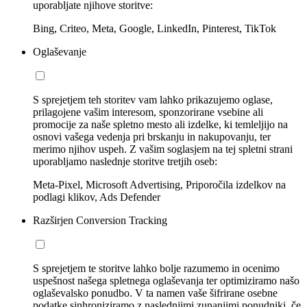
uporabljate njihove storitve:
Bing, Criteo, Meta, Google, LinkedIn, Pinterest, TikTok
Oglaševanje
S sprejetjem teh storitev vam lahko prikazujemo oglase,
prilagojene vašim interesom, sponzorirane vsebine ali
promocije za naše spletno mesto ali izdelke, ki temleljijo na
osnovi vašega vedenja pri brskanju in nakupovanju, ter
merimo njihov uspeh. Z vašim soglasjem na tej spletni strani
uporabljamo naslednje storitve tretjih oseb:
Meta-Pixel, Microsoft Advertising, Priporočila izdelkov na
podlagi klikov, Ads Defender
Razširjen Conversion Tracking
S sprejetjem te storitve lahko bolje razumemo in ocenimo
uspešnost našega spletnega oglaševanja ter optimiziramo našo
oglaševalsko ponudbo. V ta namen vaše šifrirane osebne
podatke sinhroniziramo z naslednjimi zunanjimi ponudniki, če