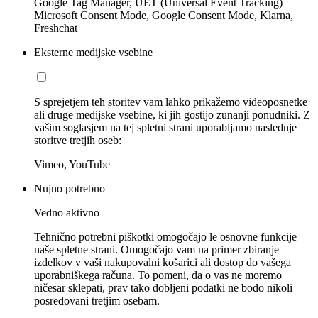
Google Tag Manager, UET (Universal Event Tracking)
Microsoft Consent Mode, Google Consent Mode, Klarna,
Freshchat
Eksterne medijske vsebine
S sprejetjem teh storitev vam lahko prikažemo videoposnetke
ali druge medijske vsebine, ki jih gostijo zunanji ponudniki. Z
vašim soglasjem na tej spletni strani uporabljamo naslednje
storitve tretjih oseb:
Vimeo, YouTube
Nujno potrebno
Vedno aktivno
Tehnično potrebni piškotki omogočajo le osnovne funkcije
naše spletne strani. Omogočajo vam na primer zbiranje
izdelkov v vaši nakupovalni košarici ali dostop do vašega
uporabniškega računa. To pomeni, da o vas ne moremo
ničesar sklepati, prav tako dobljeni podatki ne bodo nikoli
posredovani tretjim osebam.