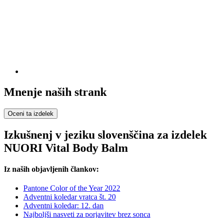
Mnenje naših strank
Oceni ta izdelek
Izkušnenj v jeziku slovenščina za izdelek
NUORI Vital Body Balm
Iz naših objavljenih člankov:
Pantone Color of the Year 2022
Adventni koledar vratca št. 20
Adventni koledar: 12. dan
Najboljši nasveti za porjavitev brez sonca