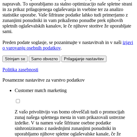
napravah. To uporabljamo za stalno optimizacijo naše spletne strani
in za prikaz prilagojenega oglaševanja in vsebine ter za analizo
statistike uporabe. Vaše šifrirane podatke lahko tudi primerjamo z
zunanjimi ponudniki in vam prikažemo ponudbe prek njihovih
spletnih oglaševalskih kanalov, le če njihove storitve že uporabljate
sami.
Preden podate soglasje, se pozanimajte v nastavitvah in v naši
izjavi
o varovanju osebnih podatkov
.
Strinjam se
Samo obvezno
Prilagajanje nastavitev
Politika zasebnosti
Posamezne nastavitve za varstvo podatkov
Customer match marketing
Z vašo privolitvijo vas bomo obveščali tudi o promocijah
zunaj našega spletnega mesta in vam prikazovali ustrezne
izdelke. V ta namen vaše šifrirane osebne podatke
sinhroniziramo z naslednjimi zunanjimi ponudniki in
uporabljamo njihove spletne oglaševalske kanale, če že