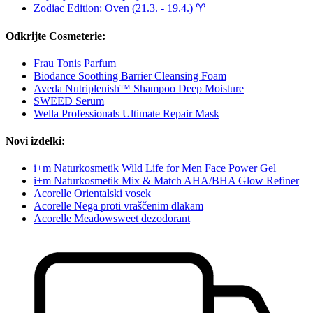
Zodiac Edition: Oven (21.3. - 19.4.) ♈︎
Odkrijte Cosmeterie:
Frau Tonis Parfum
Biodance Soothing Barrier Cleansing Foam
Aveda Nutriplenish™ Shampoo Deep Moisture
SWEED Serum
Wella Professionals Ultimate Repair Mask
Novi izdelki:
i+m Naturkosmetik Wild Life for Men Face Power Gel
i+m Naturkosmetik Mix & Match AHA/BHA Glow Refiner
Acorelle Orientalski vosek
Acorelle Nega proti vraščenim dlakam
Acorelle Meadowsweet dezodorant