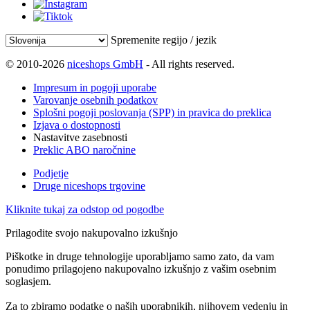
Spremenite regijo / jezik
© 2010-2026
niceshops GmbH
- All rights reserved.
Impresum in pogoji uporabe
Varovanje osebnih podatkov
Splošni pogoji poslovanja (SPP) in pravica do preklica
Izjava o dostopnosti
Nastavitve zasebnosti
Preklic ABO naročnine
Podjetje
Druge niceshops trgovine
Kliknite tukaj za odstop od pogodbe
Prilagodite svojo nakupovalno izkušnjo
Piškotke in druge tehnologije uporabljamo samo zato, da vam
ponudimo prilagojeno nakupovalno izkušnjo z vašim osebnim
soglasjem.
Za to zbiramo podatke o naših uporabnikih, njihovem vedenju in