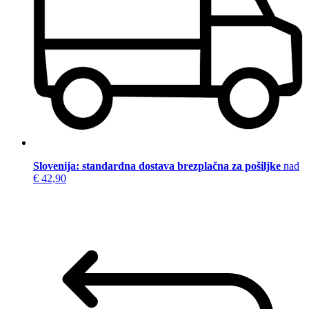
Slovenija: standardna dostava brezplačna za pošiljke
nad
€ 42,90