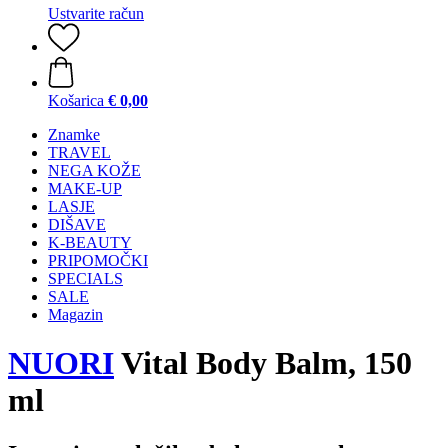
Ustvarite račun
Košarica
€ 0,00
Znamke
TRAVEL
NEGA KOŽE
MAKE-UP
LASJE
DIŠAVE
K-BEAUTY
PRIPOMOČKI
SPECIALS
SALE
Magazin
NUORI
Vital Body Balm, 150
ml