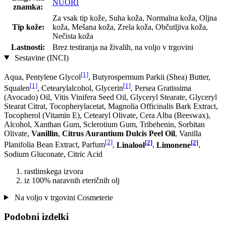
NUORI
znamka:
Za vsak tip kože, Suha koža, Normalna koža, Oljna
Tip kože:
koža, Mešana koža, Zrela koža, Občutljiva koža,
Nečista koža
Lastnosti:
Brez testiranja na živalih, na voljo v trgovini
Sestavine (INCI)
[1]
Aqua, Pentylene Glycol
, Butyrospermum Parkii (Shea) Butter,
[1]
[1]
Squalen
, Cetearylalcohol, Glycerin
, Persea Gratissima
(Avocado) Oil, Vitis Vinifera Seed Oil, Glyceryl Stearate, Glyceryl
Stearat Citrat, Tocopherylacetat, Magnolia Officinalis Bark Extract,
Tocopherol (Vitamin E), Cetearyl Olivate, Cera Alba (Beeswax),
Alcohol, Xanthan Gum, Sclerotium Gum, Tribehenin, Sorbitan
Olivate,
Vanillin
,
Citrus Aurantium Dulcis Peel Oil
, Vanilla
[2]
[2]
[2]
Planifolia Bean Extract, Parfum
,
Linalool
,
Limonene
,
Sodium Gluconate, Citric Acid
rastlinskega izvora
iz 100% naravnih eteričnih olj
Na voljo v trgovini Cosmeterie
Podobni izdelki