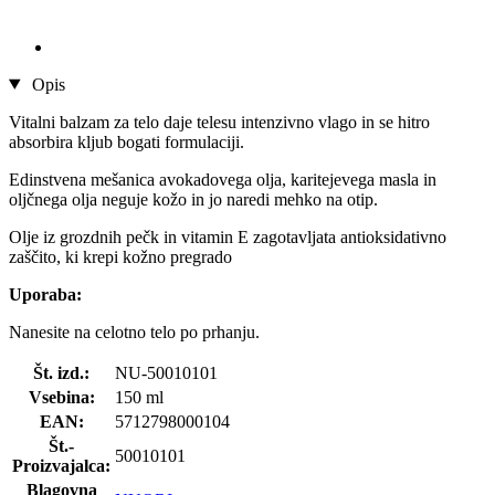
Opis
Vitalni balzam za telo daje telesu intenzivno vlago in se hitro
absorbira kljub bogati formulaciji.
Edinstvena mešanica avokadovega olja, karitejevega masla in
oljčnega olja neguje kožo in jo naredi mehko na otip.
Olje iz grozdnih pečk in vitamin E zagotavljata antioksidativno
zaščito, ki krepi kožno pregrado
Uporaba:
Nanesite na celotno telo po prhanju.
Št. izd.:
NU-50010101
Vsebina:
150 ml
EAN:
5712798000104
Št.-
50010101
Proizvajalca:
Blagovna