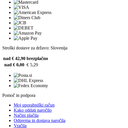
Stroški dostave za državo: Slovenija
nad € 42,90
brezplačno
nad € 0,00
€ 5,29
Pomoč in podpora
Moj uporabniški račun
Kako oddati naročilo
Načini plačila
Odprema in dostava naročila
Vračila