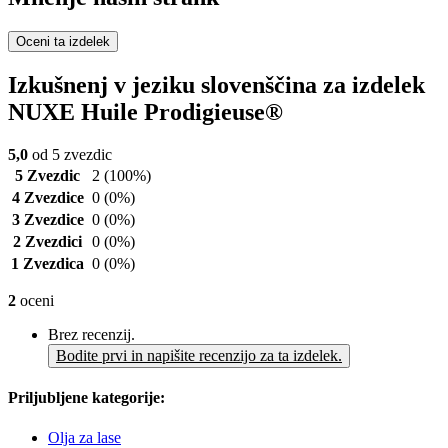
Oceni ta izdelek
Izkušnenj v jeziku slovenščina za izdelek
NUXE Huile Prodigieuse®
5,0
od 5 zvezdic
5 Zvezdic
2
(100%)
4 Zvezdice
0
(0%)
3 Zvezdice
0
(0%)
2 Zvezdici
0
(0%)
1 Zvezdica
0
(0%)
2
oceni
Brez recenzij.
Bodite prvi in napišite recenzijo za ta izdelek.
Priljubljene kategorije:
Olja za lase