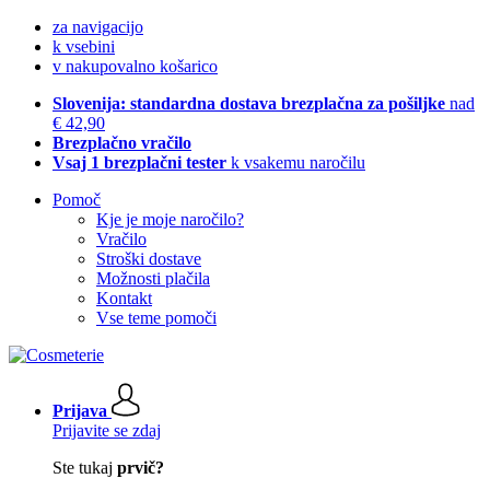
za navigacijo
k vsebini
v nakupovalno košarico
Slovenija: standardna dostava brezplačna za pošiljke
nad
€ 42,90
Brezplačno vračilo
Vsaj 1 brezplačni tester
k vsakemu naročilu
Pomoč
Kje je moje naročilo?
Vračilo
Stroški dostave
Možnosti plačila
Kontakt
Vse teme pomoči
Prijava
Prijavite se zdaj
Ste tukaj
prvič?