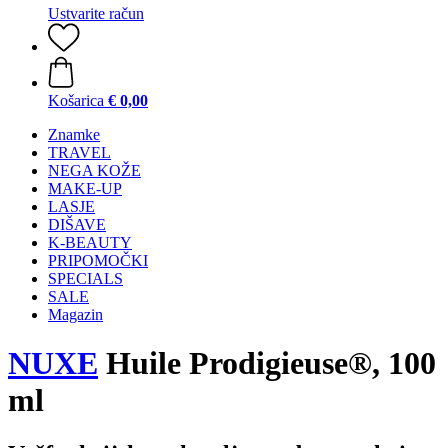
Ustvarite račun
Košarica
€ 0,00
Znamke
TRAVEL
NEGA KOŽE
MAKE-UP
LASJE
DIŠAVE
K-BEAUTY
PRIPOMOČKI
SPECIALS
SALE
Magazin
NUXE
Huile Prodigieuse®, 100
ml