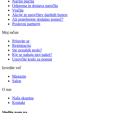
Načini plačila
Odprema in dostava naročila
Vračila
Akcije in unovčitev darilnih bonov
Ali potrebujete dodatno pomoč?
Poslovni partnerji
Moj račun
Prijavite se
Registracija
Ste pozabili geslo?
Kje se nahaja moj paket?
Unovčite kodo za popust
Izvedite več
Magazin
Salon
O nas
Naša skupina
Kontakt
Sledite nam na