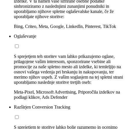
izdelke. V ta namen vaše šifrirane osebne podatke
sinhroniziramo z naslednjimi zunanjimi ponudniki in
uporabljamo njihove spletne oglaševalske kanale, če že
uporabljate njihove storitve:
Bing, Criteo, Meta, Google, LinkedIn, Pinterest, TikTok
Oglaševanje
S sprejetjem teh storitev vam lahko prikazujemo oglase,
prilagojene vašim interesom, sponzorirane vsebine ali
promocije za naše spletno mesto ali izdelke, ki temleljijo na
osnovi vašega vedenja pri brskanju in nakupovanju, ter
merimo njihov uspeh. Z vašim soglasjem na tej spletni strani
uporabljamo naslednje storitve tretjih oseb:
Meta-Pixel, Microsoft Advertising, Priporočila izdelkov na
podlagi klikov, Ads Defender
Razširjen Conversion Tracking
S sprejetjem te storitve lahko bolje razumemo in ocenimo