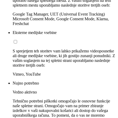
uporabo našega spletnega mesta. Z vašim soglasjem na tem
spletnem mestu uporabljamo naslednje storitve tretjih oseb:
Google Tag Manager, UET (Universal Event Tracking)
Microsoft Consent Mode, Google Consent Mode, Klarna,
Freshchat
Eksterne medijske vsebine
S sprejetjem teh storitev vam lahko prikažemo videoposnetke
ali druge medijske vsebine, ki jih gostijo zunanji ponudniki. Z
vašim soglasjem na tej spletni strani uporabljamo naslednje
storitve tretjih oseb:
Vimeo, YouTube
Nujno potrebno
Vedno aktivno
Tehnično potrebni piškotki omogočajo le osnovne funkcije
naše spletne strani. Omogočajo vam na primer zbiranje
izdelkov v vaši nakupovalni košarici ali dostop do vašega
uporabniškega računa. To pomeni, da o vas ne moremo