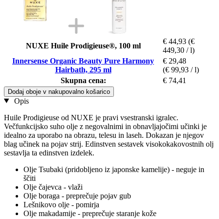
€ 44,93
(€
NUXE Huile Prodigieuse®, 100 ml
449,30 / l)
Innersense Organic Beauty Pure Harmony
€ 29,48
Hairbath, 295 ml
(€ 99,93 / l)
Skupna cena:
€ 74,41
Dodaj oboje v nakupovalno košarico
Opis
Huile Prodigieuse od NUXE je pravi vsestranski igralec.
Večfunkcijsko suho olje z negovalnimi in obnavljajočimi učinki je
idealno za uporabo na obrazu, telesu in laseh. Dokazan je njegov
blag učinek na pojav strij. Edinstven sestavek visokokakovostnih olj
sestavlja ta edinstven izdelek.
Olje Tsubaki (pridobljeno iz japonske kamelije) - neguje in
ščiti
Olje čajevca - vlaži
Olje boraga - preprečuje pojav gub
Lešnikovo olje - pomirja
Olje makadamije - preprečuje staranje kože