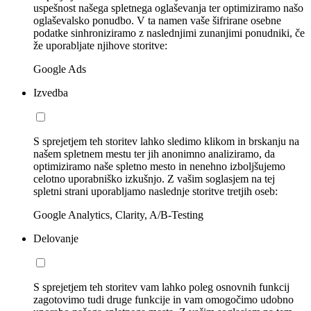
uspešnost našega spletnega oglaševanja ter optimiziramo našo
oglaševalsko ponudbo. V ta namen vaše šifrirane osebne
podatke sinhroniziramo z naslednjimi zunanjimi ponudniki, če
že uporabljate njihove storitve:
Google Ads
Izvedba
S sprejetjem teh storitev lahko sledimo klikom in brskanju na
našem spletnem mestu ter jih anonimno analiziramo, da
optimiziramo naše spletno mesto in nenehno izboljšujemo
celotno uporabniško izkušnjo. Z vašim soglasjem na tej
spletni strani uporabljamo naslednje storitve tretjih oseb:
Google Analytics, Clarity, A/B-Testing
Delovanje
S sprejetjem teh storitev vam lahko poleg osnovnih funkcij
zagotovimo tudi druge funkcije in vam omogočimo udobno