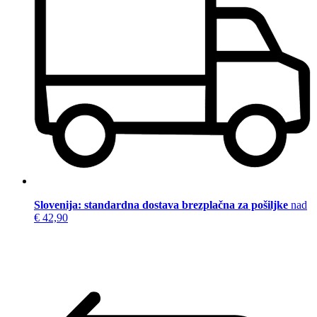
Slovenija: standardna dostava brezplačna za pošiljke
nad
€ 42,90