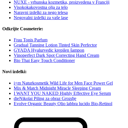
NUXE - vrhunska kozmetika, proizvedena v Franciji
Visokokakovostna olja za telo
Naravni izdelki za nego telesa
Negovalni izdelki za vaše lase
Odkrijte Cosmeterie:
Frau Tonis Parfum
Gradual Tanning Lotion Tinted Skin Perfector
GYADA Hyalurvedic krepilen šampon
Vinoperfect Dark Spot Correcting Hand Cream
Bio Thai Easy Touch Conditioner
Novi izdelki:
i+m Naturkosmetik Wild Life for Men Face Power Gel
Mix & Match Midnight Miracle Sleeping Cream
I WANT YOU NAKED Highly Effective Eye Serum
dieNikolai Piling za obraz Grozdje
Evolve Organic Beauty Olio labbra lucido Bio-Retinol