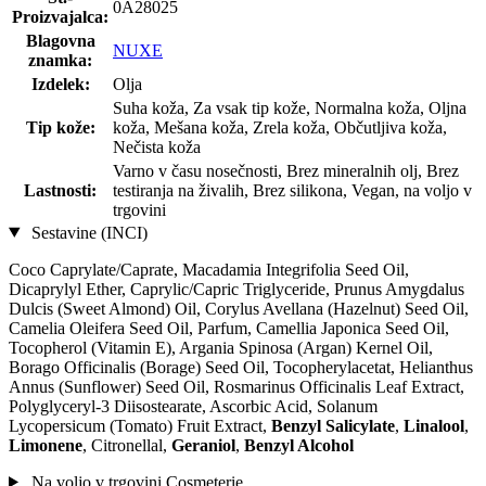
0A28025
Proizvajalca:
Blagovna
NUXE
znamka:
Izdelek:
Olja
Suha koža, Za vsak tip kože, Normalna koža, Oljna
Tip kože:
koža, Mešana koža, Zrela koža, Občutljiva koža,
Nečista koža
Varno v času nosečnosti, Brez mineralnih olj, Brez
Lastnosti:
testiranja na živalih, Brez silikona, Vegan, na voljo v
trgovini
Sestavine (INCI)
Coco Caprylate/Caprate, Macadamia Integrifolia Seed Oil,
Dicaprylyl Ether, Caprylic/Capric Triglyceride, Prunus Amygdalus
Dulcis (Sweet Almond) Oil, Corylus Avellana (Hazelnut) Seed Oil,
Camelia Oleifera Seed Oil, Parfum, Camellia Japonica Seed Oil,
Tocopherol (Vitamin E), Argania Spinosa (Argan) Kernel Oil,
Borago Officinalis (Borage) Seed Oil, Tocopherylacetat, Helianthus
Annus (Sunflower) Seed Oil, Rosmarinus Officinalis Leaf Extract,
Polyglyceryl-3 Diisostearate, Ascorbic Acid, Solanum
Lycopersicum (Tomato) Fruit Extract,
Benzyl Salicylate
,
Linalool
,
Limonene
, Citronellal,
Geraniol
,
Benzyl Alcohol
Na voljo v trgovini Cosmeterie