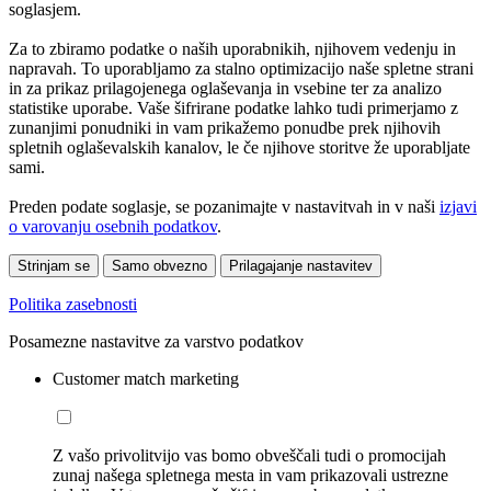
soglasjem.
Za to zbiramo podatke o naših uporabnikih, njihovem vedenju in
napravah. To uporabljamo za stalno optimizacijo naše spletne strani
in za prikaz prilagojenega oglaševanja in vsebine ter za analizo
statistike uporabe. Vaše šifrirane podatke lahko tudi primerjamo z
zunanjimi ponudniki in vam prikažemo ponudbe prek njihovih
spletnih oglaševalskih kanalov, le če njihove storitve že uporabljate
sami.
Preden podate soglasje, se pozanimajte v nastavitvah in v naši
izjavi
o varovanju osebnih podatkov
.
Strinjam se
Samo obvezno
Prilagajanje nastavitev
Politika zasebnosti
Posamezne nastavitve za varstvo podatkov
Customer match marketing
Z vašo privolitvijo vas bomo obveščali tudi o promocijah
zunaj našega spletnega mesta in vam prikazovali ustrezne