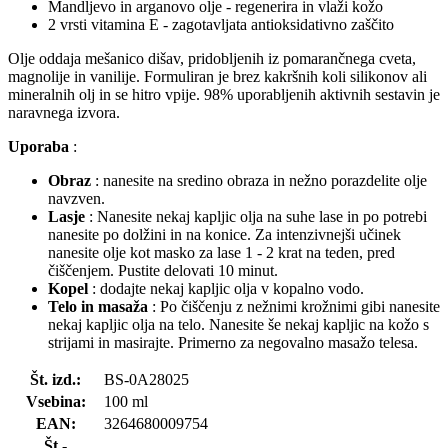
Mandljevo in arganovo olje - regenerira in vlaži kožo
2 vrsti vitamina E - zagotavljata antioksidativno zaščito
Olje oddaja mešanico dišav, pridobljenih iz pomarančnega cveta,
magnolije in vanilije. Formuliran je brez kakršnih koli silikonov ali
mineralnih olj in se hitro vpije. 98% uporabljenih aktivnih sestavin je
naravnega izvora.
Uporaba
:
Obraz
: nanesite na sredino obraza in nežno porazdelite olje
navzven.
Lasje
: Nanesite nekaj kapljic olja na suhe lase in po potrebi
nanesite po dolžini in na konice. Za intenzivnejši učinek
nanesite olje kot masko za lase 1 - 2 krat na teden, pred
čiščenjem. Pustite delovati 10 minut.
Kopel
: dodajte nekaj kapljic olja v kopalno vodo.
Telo in masaža
: Po čiščenju z nežnimi krožnimi gibi nanesite
nekaj kapljic olja na telo. Nanesite še nekaj kapljic na kožo s
strijami in masirajte. Primerno za negovalno masažo telesa.
Št. izd.:
BS-0A28025
Vsebina:
100 ml
EAN:
3264680009754
Št.-