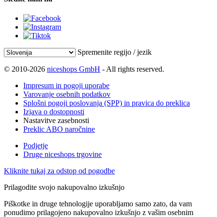
Spremenite regijo / jezik
© 2010-2026
niceshops GmbH
- All rights reserved.
Impresum in pogoji uporabe
Varovanje osebnih podatkov
Splošni pogoji poslovanja (SPP) in pravica do preklica
Izjava o dostopnosti
Nastavitve zasebnosti
Preklic ABO naročnine
Podjetje
Druge niceshops trgovine
Kliknite tukaj za odstop od pogodbe
Prilagodite svojo nakupovalno izkušnjo
Piškotke in druge tehnologije uporabljamo samo zato, da vam
ponudimo prilagojeno nakupovalno izkušnjo z vašim osebnim