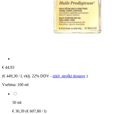
€ 44,93
(
€ 449,30 / l
, vklj. 22% DDV
-
izklj. stroški dostave
)
Vsebina:
100 ml
50 ml
€ 30,39
(€ 607,80 / l)