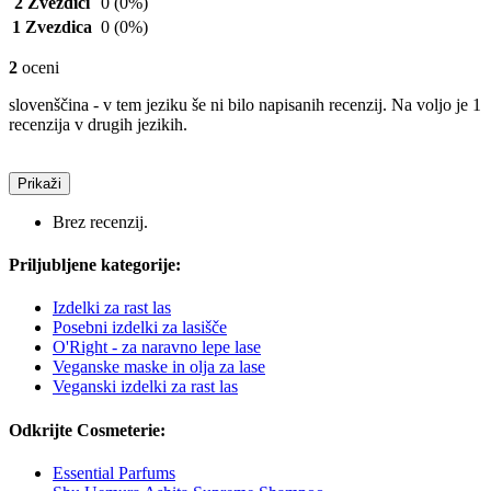
2 Zvezdici
0
(0%)
1 Zvezdica
0
(0%)
2
oceni
slovenščina - v tem jeziku še ni bilo napisanih recenzij. Na voljo je 1
recenzija v drugih jezikih.
Prikaži
Brez recenzij.
Priljubljene kategorije:
Izdelki za rast las
Posebni izdelki za lasišče
O'Right - za naravno lepe lase
Veganske maske in olja za lase
Veganski izdelki za rast las
Odkrijte Cosmeterie:
Essential Parfums