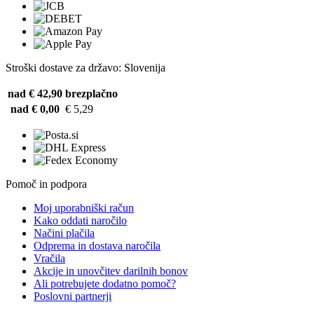
Stroški dostave za državo: Slovenija
nad € 42,90
brezplačno
nad € 0,00
€ 5,29
Pomoč in podpora
Moj uporabniški račun
Kako oddati naročilo
Načini plačila
Odprema in dostava naročila
Vračila
Akcije in unovčitev darilnih bonov
Ali potrebujete dodatno pomoč?
Poslovni partnerji