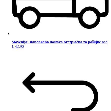
Slovenija: standardna dostava brezplačna za pošiljke
nad
€ 42,90