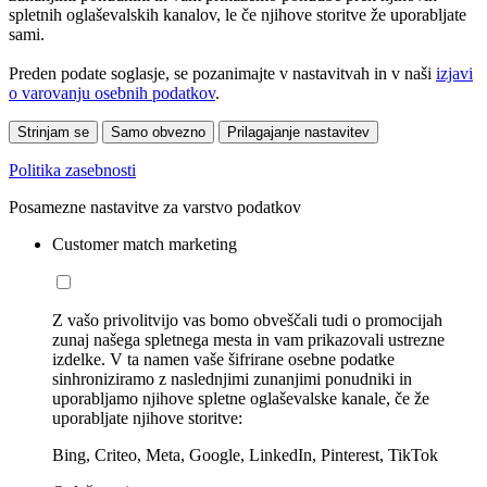
spletnih oglaševalskih kanalov, le če njihove storitve že uporabljate
sami.
Preden podate soglasje, se pozanimajte v nastavitvah in v naši
izjavi
o varovanju osebnih podatkov
.
Strinjam se
Samo obvezno
Prilagajanje nastavitev
Politika zasebnosti
Posamezne nastavitve za varstvo podatkov
Customer match marketing
Z vašo privolitvijo vas bomo obveščali tudi o promocijah
zunaj našega spletnega mesta in vam prikazovali ustrezne
izdelke. V ta namen vaše šifrirane osebne podatke
sinhroniziramo z naslednjimi zunanjimi ponudniki in
uporabljamo njihove spletne oglaševalske kanale, če že
uporabljate njihove storitve:
Bing, Criteo, Meta, Google, LinkedIn, Pinterest, TikTok