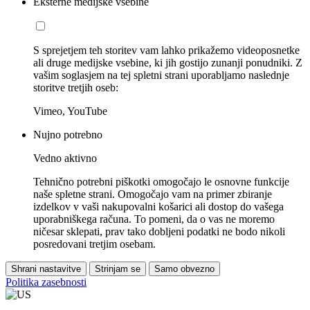
Eksterne medijske vsebine
S sprejetjem teh storitev vam lahko prikažemo videoposnetke
ali druge medijske vsebine, ki jih gostijo zunanji ponudniki. Z
vašim soglasjem na tej spletni strani uporabljamo naslednje
storitve tretjih oseb:
Vimeo, YouTube
Nujno potrebno
Vedno aktivno
Tehnično potrebni piškotki omogočajo le osnovne funkcije
naše spletne strani. Omogočajo vam na primer zbiranje
izdelkov v vaši nakupovalni košarici ali dostop do vašega
uporabniškega računa. To pomeni, da o vas ne moremo
ničesar sklepati, prav tako dobljeni podatki ne bodo nikoli
posredovani tretjim osebam.
Shrani nastavitve
Strinjam se
Samo obvezno
Politika zasebnosti