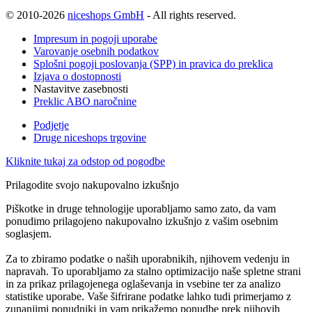
© 2010-2026
niceshops GmbH
- All rights reserved.
Impresum in pogoji uporabe
Varovanje osebnih podatkov
Splošni pogoji poslovanja (SPP) in pravica do preklica
Izjava o dostopnosti
Nastavitve zasebnosti
Preklic ABO naročnine
Podjetje
Druge niceshops trgovine
Kliknite tukaj za odstop od pogodbe
Prilagodite svojo nakupovalno izkušnjo
Piškotke in druge tehnologije uporabljamo samo zato, da vam
ponudimo prilagojeno nakupovalno izkušnjo z vašim osebnim
soglasjem.
Za to zbiramo podatke o naših uporabnikih, njihovem vedenju in
napravah. To uporabljamo za stalno optimizacijo naše spletne strani
in za prikaz prilagojenega oglaševanja in vsebine ter za analizo
statistike uporabe. Vaše šifrirane podatke lahko tudi primerjamo z
zunanjimi ponudniki in vam prikažemo ponudbe prek njihovih