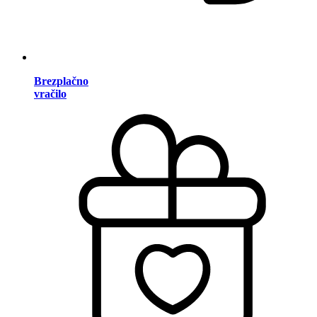
Brezplačno
vračilo