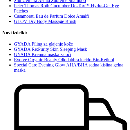
Shu Uemura Ashita Supreme Shampoo
Peter Thomas Roth Cucumber De-Tox™ Hydra-Gel Eye
Patches
Casamorati Eau de Parfum Dolce Amalfi
GLOV Dry Body Massage Brush
Novi izdelki:
GYADA Piling za glajenje kože
GYADA Re:Purity Skin Sleeping Mask
GYADA Kremna maska za oči
Evolve Organic Beauty Olio labbra lucido Bio-Retinol
Special Care Evening Glow AHA/BHA sadna kislina gelna
maska