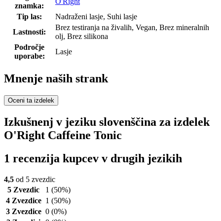
O'Right
znamka:
Tip las:
Nadraženi lasje, Suhi lasje
Brez testiranja na živalih, Vegan, Brez mineralnih
Lastnosti:
olj, Brez silikona
Področje
Lasje
uporabe:
Mnenje naših strank
Oceni ta izdelek
Izkušnenj v jeziku slovenščina za izdelek
O'Right Caffeine Tonic
1 recenzija kupcev v drugih jezikih
4,5
od 5 zvezdic
5 Zvezdic
1
(50%)
4 Zvezdice
1
(50%)
3 Zvezdice
0
(0%)