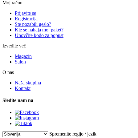
Moj račun
Prijavite se
Registracija
Ste pozabili geslo?
Kje se nahaja moj paket?
Unovčite kodo za popust
Izvedite več
Magazin
Salon
O nas
Naša skupina
Kontakt
Sledite nam na
Spremenite regijo / jezik