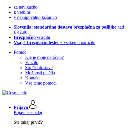
za navigacijo
k vsebini
v nakupovalno košarico
Slovenija: standardna dostava brezplačna za pošiljke
nad
€ 42,90
Brezplačno vračilo
Vsaj 1 brezplačni tester
k vsakemu naročilu
Pomoč
Kje je moje naročilo?
Vračilo
Stroški dostave
Možnosti plačila
Kontakt
Vse teme pomoči
Prijava
Prijavite se zdaj
Ste tukaj
prvič?