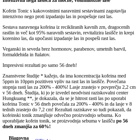
Intenzivna nega lasišča za močne, voluminozne lase
Kofein Tonic s kakovostnimi naravnimi sestavinami zagotavlja
intenzivno nego proti izpadanju las in pospešuje rast las.
Sestava naravnega kofeina iz recikliranih kavnih zrn, dragocenih
rastlin in več kot 95% naravnih sestavin, revitalizira lasišče in krepi
korenino las, da upočasni izpadanje las in pospeši rast las.
Veganski in seveda brez hormonov, parabenov, umetnih barvil,
formaldehida in ftalatov.
Impresivni rezultati po samo 56 dneh!
Znanstvene študije * kažejo, da ima koncentracija kofeina med
5ppm in 10ppm pozitiven vpliv na rast las in lasišče. Povečana
stopnja rasti las za 200% - 400%! Lasje zrastejo v povprečju 2,2 cm
v 56 dneh. Študija, ki jo je izvedel neodvisni raziskovalni center
Hungkuang **, je dokazala, da se je hitrost rasti las po uporabi
kofeina Tonic v 56 dneh povečala za 200% - 400% in da lasje v 8
tednih zrastejo do 7,2 cm! Rezultati raziskave so tudi pokazali, da
kofeinski tonik zmanjšuje odvečno proizvodnjo sebuma. Ko
uporabljate kofein tonik, se proizvodnja sebuma v lasišču
po 56
dneh zmanjša za 60%!
Blagovna