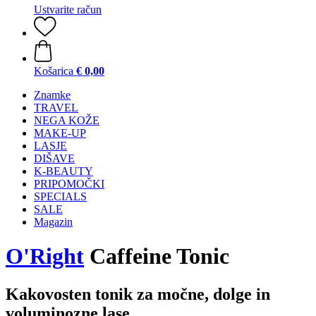
Ustvarite račun
Košarica
€ 0,00
Znamke
TRAVEL
NEGA KOŽE
MAKE-UP
LASJE
DIŠAVE
K-BEAUTY
PRIPOMOČKI
SPECIALS
SALE
Magazin
O'Right
Caffeine Tonic
Kakovosten tonik za močne, dolge in
voluminozne lase.