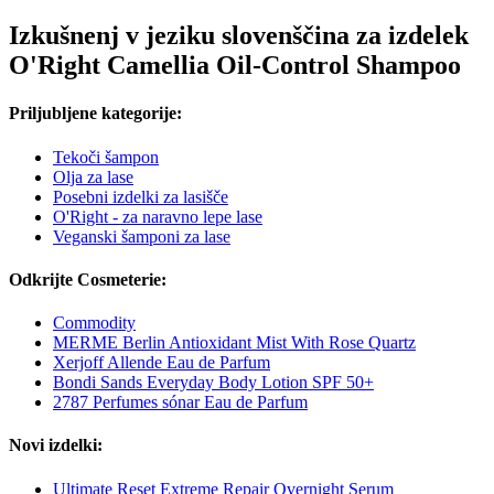
Izkušnenj v jeziku slovenščina za izdelek
O'Right Camellia Oil-Control Shampoo
Priljubljene kategorije:
Tekoči šampon
Olja za lase
Posebni izdelki za lasišče
O'Right - za naravno lepe lase
Veganski šamponi za lase
Odkrijte Cosmeterie:
Commodity
MERME Berlin Antioxidant Mist With Rose Quartz
Xerjoff Allende Eau de Parfum
Bondi Sands Everyday Body Lotion SPF 50+
2787 Perfumes sónar Eau de Parfum
Novi izdelki:
Ultimate Reset Extreme Repair Overnight Serum