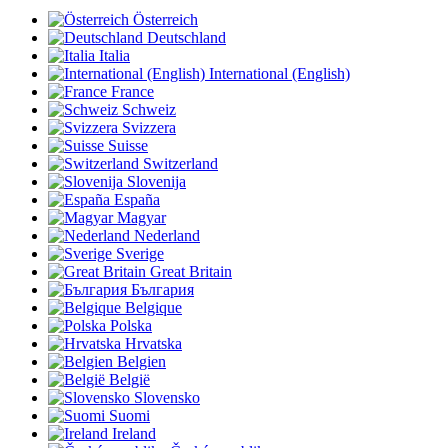
Österreich
Deutschland
Italia
International (English)
France
Schweiz
Svizzera
Suisse
Switzerland
Slovenija
España
Magyar
Nederland
Sverige
Great Britain
България
Belgique
Polska
Hrvatska
Belgien
België
Slovensko
Suomi
Ireland