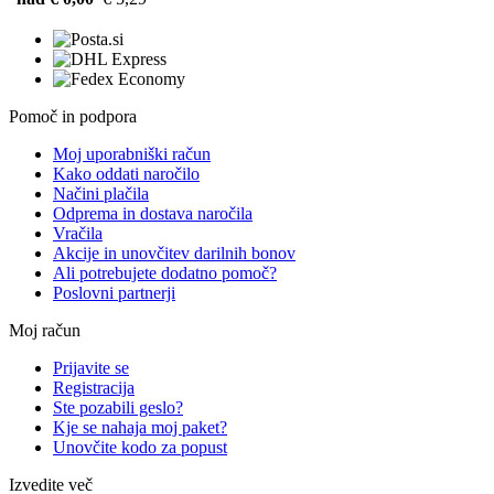
Pomoč in podpora
Moj uporabniški račun
Kako oddati naročilo
Načini plačila
Odprema in dostava naročila
Vračila
Akcije in unovčitev darilnih bonov
Ali potrebujete dodatno pomoč?
Poslovni partnerji
Moj račun
Prijavite se
Registracija
Ste pozabili geslo?
Kje se nahaja moj paket?
Unovčite kodo za popust
Izvedite več