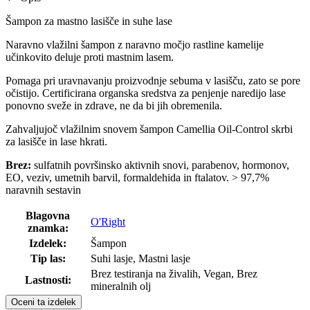
Šampon za mastno lasišče in suhe lase
Naravno vlažilni šampon z naravno močjo rastline kamelije
učinkovito deluje proti mastnim lasem.
Pomaga pri uravnavanju proizvodnje sebuma v lasišču, zato se pore
očistijo. Certificirana organska sredstva za penjenje naredijo lase
ponovno sveže in zdrave, ne da bi jih obremenila.
Zahvaljujoč vlažilnim snovem šampon Camellia Oil-Control skrbi
za lasišče in lase hkrati.
Brez:
sulfatnih površinsko aktivnih snovi, parabenov, hormonov,
EO, veziv, umetnih barvil, formaldehida in ftalatov. > 97,7%
naravnih sestavin
Blagovna
O'Right
znamka:
Izdelek:
Šampon
Tip las:
Suhi lasje, Mastni lasje
Brez testiranja na živalih, Vegan, Brez
Lastnosti:
mineralnih olj
Oceni ta izdelek