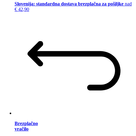
Slovenija: standardna dostava brezplačna za pošiljke
nad
€ 42,90
Brezplačno
vračilo