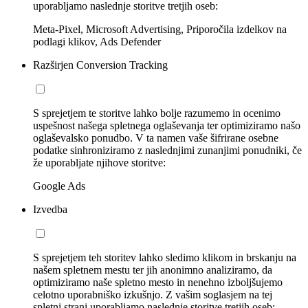
uporabljamo naslednje storitve tretjih oseb:
Meta-Pixel, Microsoft Advertising, Priporočila izdelkov na
podlagi klikov, Ads Defender
Razširjen Conversion Tracking
S sprejetjem te storitve lahko bolje razumemo in ocenimo
uspešnost našega spletnega oglaševanja ter optimiziramo našo
oglaševalsko ponudbo. V ta namen vaše šifrirane osebne
podatke sinhroniziramo z naslednjimi zunanjimi ponudniki, če
že uporabljate njihove storitve:
Google Ads
Izvedba
S sprejetjem teh storitev lahko sledimo klikom in brskanju na
našem spletnem mestu ter jih anonimno analiziramo, da
optimiziramo naše spletno mesto in nenehno izboljšujemo
celotno uporabniško izkušnjo. Z vašim soglasjem na tej
spletni strani uporabljamo naslednje storitve tretjih oseb: