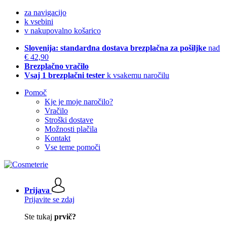
za navigacijo
k vsebini
v nakupovalno košarico
Slovenija: standardna dostava brezplačna za pošiljke
nad
€ 42,90
Brezplačno vračilo
Vsaj 1 brezplačni tester
k vsakemu naročilu
Pomoč
Kje je moje naročilo?
Vračilo
Stroški dostave
Možnosti plačila
Kontakt
Vse teme pomoči
Prijava
Prijavite se zdaj
Ste tukaj
prvič?