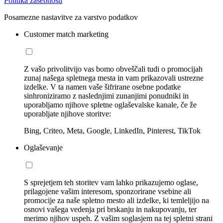
Politika zasebnosti
Posamezne nastavitve za varstvo podatkov
Customer match marketing
Z vašo privolitvijo vas bomo obveščali tudi o promocijah
zunaj našega spletnega mesta in vam prikazovali ustrezne
izdelke. V ta namen vaše šifrirane osebne podatke
sinhroniziramo z naslednjimi zunanjimi ponudniki in
uporabljamo njihove spletne oglaševalske kanale, če že
uporabljate njihove storitve:
Bing, Criteo, Meta, Google, LinkedIn, Pinterest, TikTok
Oglaševanje
S sprejetjem teh storitev vam lahko prikazujemo oglase,
prilagojene vašim interesom, sponzorirane vsebine ali
promocije za naše spletno mesto ali izdelke, ki temleljijo na
osnovi vašega vedenja pri brskanju in nakupovanju, ter
merimo njihov uspeh. Z vašim soglasjem na tej spletni strani