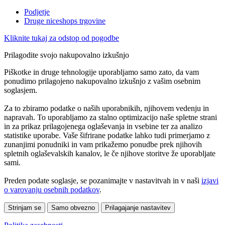
Podjetje
Druge niceshops trgovine
Kliknite tukaj za odstop od pogodbe
Prilagodite svojo nakupovalno izkušnjo
Piškotke in druge tehnologije uporabljamo samo zato, da vam
ponudimo prilagojeno nakupovalno izkušnjo z vašim osebnim
soglasjem.
Za to zbiramo podatke o naših uporabnikih, njihovem vedenju in
napravah. To uporabljamo za stalno optimizacijo naše spletne strani
in za prikaz prilagojenega oglaševanja in vsebine ter za analizo
statistike uporabe. Vaše šifrirane podatke lahko tudi primerjamo z
zunanjimi ponudniki in vam prikažemo ponudbe prek njihovih
spletnih oglaševalskih kanalov, le če njihove storitve že uporabljate
sami.
Preden podate soglasje, se pozanimajte v nastavitvah in v naši
izjavi
o varovanju osebnih podatkov
.
Strinjam se
Samo obvezno
Prilagajanje nastavitev