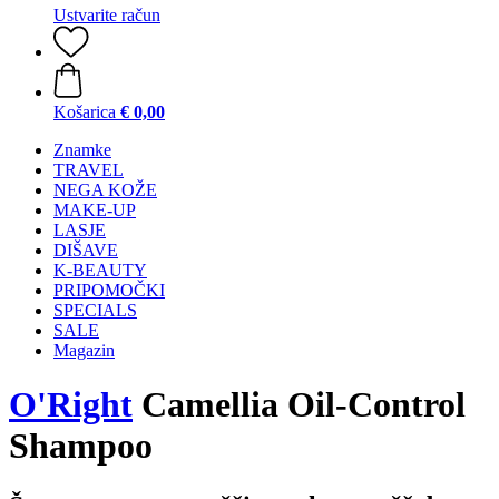
Ustvarite račun
Košarica
€ 0,00
Znamke
TRAVEL
NEGA KOŽE
MAKE-UP
LASJE
DIŠAVE
K-BEAUTY
PRIPOMOČKI
SPECIALS
SALE
Magazin
O'Right
Camellia Oil-Control
Shampoo