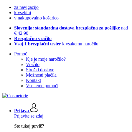
za navigacijo
k vsebini
v nakupovalno košarico
Slovenija: standardna dostava brezplačna za pošiljke
nad
€ 42,90
Brezplačno vračilo
Vsaj 1 brezplačni tester
k vsakemu naročilu
Pomoč
Kje je moje naročilo?
Vračilo
Stroški dostave
Možnosti plačila
Kontakt
Vse teme pomoči
Prijava
Prijavite se zdaj
Ste tukaj
prvič?