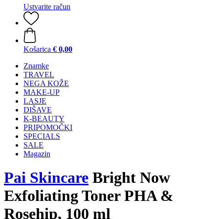
Ustvarite račun
Košarica
€ 0,00
Znamke
TRAVEL
NEGA KOŽE
MAKE-UP
LASJE
DIŠAVE
K-BEAUTY
PRIPOMOČKI
SPECIALS
SALE
Magazin
Pai Skincare
Bright Now
Exfoliating Toner PHA &
Rosehip, 100 ml