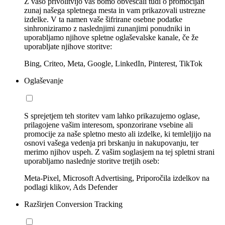
Z vašo privolitvijo vas bomo obveščali tudi o promocijah
zunaj našega spletnega mesta in vam prikazovali ustrezne
izdelke. V ta namen vaše šifrirane osebne podatke
sinhroniziramo z naslednjimi zunanjimi ponudniki in
uporabljamo njihove spletne oglaševalske kanale, če že
uporabljate njihove storitve:
Bing, Criteo, Meta, Google, LinkedIn, Pinterest, TikTok
Oglaševanje
S sprejetjem teh storitev vam lahko prikazujemo oglase,
prilagojene vašim interesom, sponzorirane vsebine ali
promocije za naše spletno mesto ali izdelke, ki temleljijo na
osnovi vašega vedenja pri brskanju in nakupovanju, ter
merimo njihov uspeh. Z vašim soglasjem na tej spletni strani
uporabljamo naslednje storitve tretjih oseb:
Meta-Pixel, Microsoft Advertising, Priporočila izdelkov na
podlagi klikov, Ads Defender
Razširjen Conversion Tracking