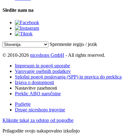
Sledite nam na
Spremenite regijo / jezik
© 2010-2026
niceshops GmbH
- All rights reserved.
Impresum in pogoji uporabe
Varovanje osebnih podatkov
Splošni pogoji poslovanja (SPP) in pravica do preklica
Izjava o dostopnosti
Nastavitve zasebnosti
Preklic ABO naročnine
Podjetje
Druge niceshops trgovine
Kliknite tukaj za odstop od pogodbe
Prilagodite svojo nakupovalno izkušnjo