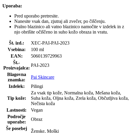
Uporaba:
Pred uporabo pretresite.
Nanesite vsak dan, zjutraj ali zvečer, po čiščenju.
Pralno blazinico ali vatno blazinico namočite v izdelek in z
njo obrišite očiščeno in suho kožo obraza in vratu.
Št. izd.:
XEC-PAI-PAI-2023
Vsebina:
100 ml
EAN:
5060139729963
Št.-
PAI-2023
Proizvajalca:
Blagovna
Pai Skincare
znamka:
Izdelek:
Pilingi
Za vsak tip kože, Normalna koža, Mešana koža,
Tip kože:
Suha koža, Oljna koža, Zrela koža, Občutljiva koža,
Nečista koža
Lastnosti:
Vegan
Področje
Obraz
uporabe:
Še posebej
Ženske, Moški