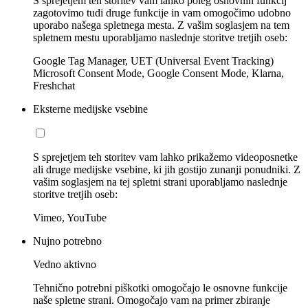
S sprejetjem teh storitev vam lahko poleg osnovnih funkcij
zagotovimo tudi druge funkcije in vam omogočimo udobno
uporabo našega spletnega mesta. Z vašim soglasjem na tem
spletnem mestu uporabljamo naslednje storitve tretjih oseb:
Google Tag Manager, UET (Universal Event Tracking)
Microsoft Consent Mode, Google Consent Mode, Klarna,
Freshchat
Eksterne medijske vsebine
S sprejetjem teh storitev vam lahko prikažemo videoposnetke
ali druge medijske vsebine, ki jih gostijo zunanji ponudniki. Z
vašim soglasjem na tej spletni strani uporabljamo naslednje
storitve tretjih oseb:
Vimeo, YouTube
Nujno potrebno
Vedno aktivno
Tehnično potrebni piškotki omogočajo le osnovne funkcije
naše spletne strani. Omogočajo vam na primer zbiranje