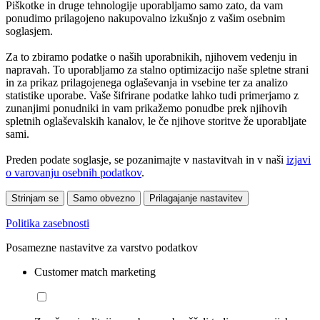
Piškotke in druge tehnologije uporabljamo samo zato, da vam
ponudimo prilagojeno nakupovalno izkušnjo z vašim osebnim
soglasjem.
Za to zbiramo podatke o naših uporabnikih, njihovem vedenju in
napravah. To uporabljamo za stalno optimizacijo naše spletne strani
in za prikaz prilagojenega oglaševanja in vsebine ter za analizo
statistike uporabe. Vaše šifrirane podatke lahko tudi primerjamo z
zunanjimi ponudniki in vam prikažemo ponudbe prek njihovih
spletnih oglaševalskih kanalov, le če njihove storitve že uporabljate
sami.
Preden podate soglasje, se pozanimajte v nastavitvah in v naši
izjavi
o varovanju osebnih podatkov
.
Strinjam se
Samo obvezno
Prilagajanje nastavitev
Politika zasebnosti
Posamezne nastavitve za varstvo podatkov
Customer match marketing