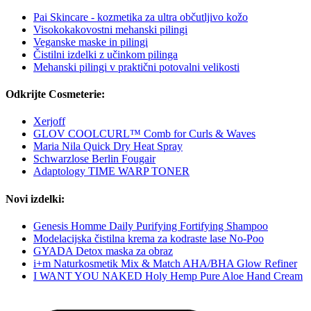
Pai Skincare - kozmetika za ultra občutljivo kožo
Visokokakovostni mehanski pilingi
Veganske maske in pilingi
Čistilni izdelki z učinkom pilinga
Mehanski pilingi v praktični potovalni velikosti
Odkrijte Cosmeterie:
Xerjoff
GLOV COOLCURL™ Comb for Curls & Waves
Maria Nila Quick Dry Heat Spray
Schwarzlose Berlin Fougair
Adaptology TIME WARP TONER
Novi izdelki:
Genesis Homme Daily Purifying Fortifying Shampoo
Modelacijska čistilna krema za kodraste lase No-Poo
GYADA Detox maska za obraz
i+m Naturkosmetik Mix & Match AHA/BHA Glow Refiner
I WANT YOU NAKED Holy Hemp Pure Aloe Hand Cream