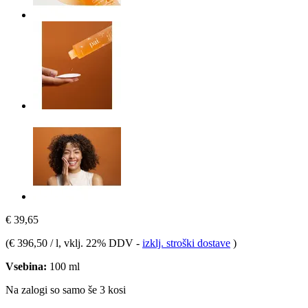
€ 39,65
(
€ 396,50 / l
, vklj. 22% DDV
-
izklj. stroški dostave
)
Vsebina:
100 ml
Na zalogi so samo še 3 kosi