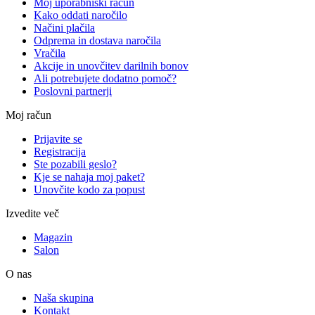
Moj uporabniški račun
Kako oddati naročilo
Načini plačila
Odprema in dostava naročila
Vračila
Akcije in unovčitev darilnih bonov
Ali potrebujete dodatno pomoč?
Poslovni partnerji
Moj račun
Prijavite se
Registracija
Ste pozabili geslo?
Kje se nahaja moj paket?
Unovčite kodo za popust
Izvedite več
Magazin
Salon
O nas
Naša skupina
Kontakt