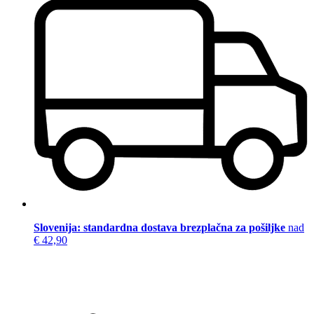
Slovenija: standardna dostava brezplačna za pošiljke
nad
€ 42,90