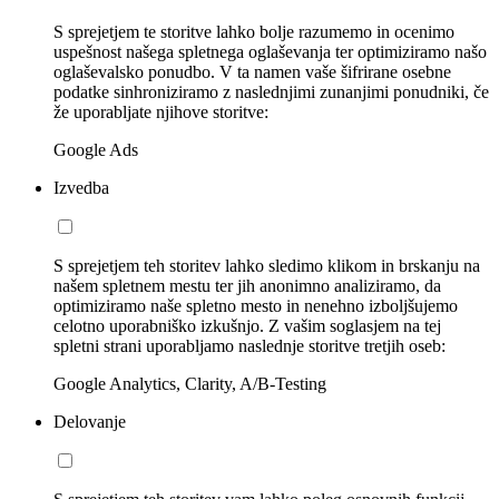
S sprejetjem te storitve lahko bolje razumemo in ocenimo
uspešnost našega spletnega oglaševanja ter optimiziramo našo
oglaševalsko ponudbo. V ta namen vaše šifrirane osebne
podatke sinhroniziramo z naslednjimi zunanjimi ponudniki, če
že uporabljate njihove storitve:
Google Ads
Izvedba
S sprejetjem teh storitev lahko sledimo klikom in brskanju na
našem spletnem mestu ter jih anonimno analiziramo, da
optimiziramo naše spletno mesto in nenehno izboljšujemo
celotno uporabniško izkušnjo. Z vašim soglasjem na tej
spletni strani uporabljamo naslednje storitve tretjih oseb:
Google Analytics, Clarity, A/B-Testing
Delovanje