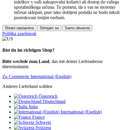
izdelkov v vaši nakupovalni košarici ali dostop do vašega
uporabniškega računa. To pomeni, da o vas ne moremo
ničesar sklepati, prav tako dobljeni podatki ne bodo nikoli
posredovani tretjim osebam.
Shrani nastavitve
Strinjam se
Samo obvezno
Politika zasebnosti
Bist du im richtigen Shop?
Bitte wechsle zum Land
, das mit deiner Lieferadresse
übereinstimmt.
Zu Cosmeterie International (English)
Anderes Lieferland wählen
Österreich
Deutschland
Italia
International (English)
France
Schweiz
Svizzera