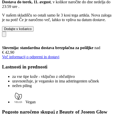
Dostava do torek, 11. avgust
, v kolikor naročite do dne
nedelja do
23:59 ure
.
V našem skladišču so ostali samo še 3 kosi tega artikla. Nova zaloga
je na poti! Če je naročeno več, lahko to vpliva na datum dostave.
Dodajte v košarico
Slovenija: standardna dostava brezplačna za pošiljke
nad
€ 42,90
Več informacij o odpremi in dostavi
Lastnosti in prednosti
za vse tipe kože - vključno z občutljivo
uravnotežuje, je vegansko in ima adstringenten učinek
nežen piling
Vegan
Pogosto naročeno skupaj z Beauty of Joseon Glow