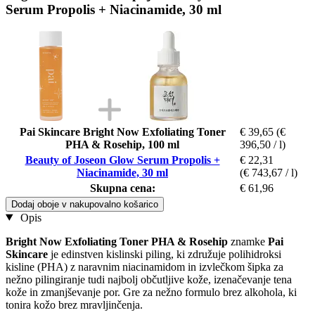
Serum Propolis + Niacinamide, 30 ml
Pai Skincare Bright Now Exfoliating Toner
€ 39,65
(€
PHA & Rosehip, 100 ml
396,50 / l)
Beauty of Joseon Glow Serum Propolis +
€ 22,31
Niacinamide, 30 ml
(€ 743,67 / l)
Skupna cena:
€ 61,96
Dodaj oboje v nakupovalno košarico
Opis
Bright Now Exfoliating Toner PHA & Rosehip
znamke
Pai
Skincare
je edinstven kislinski piling, ki združuje polihidroksi
kisline (PHA) z naravnim niacinamidom in izvlečkom šipka za
nežno pilingiranje tudi najbolj občutljive kože, izenačevanje tena
kože in zmanjševanje por. Gre za nežno formulo brez alkohola, ki
tonira kožo brez mravljinčenja.