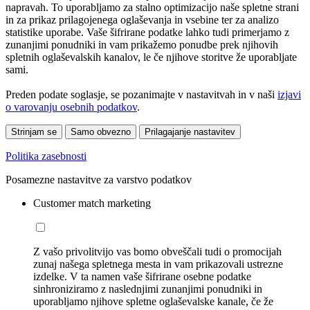
napravah. To uporabljamo za stalno optimizacijo naše spletne strani
in za prikaz prilagojenega oglaševanja in vsebine ter za analizo
statistike uporabe. Vaše šifrirane podatke lahko tudi primerjamo z
zunanjimi ponudniki in vam prikažemo ponudbe prek njihovih
spletnih oglaševalskih kanalov, le če njihove storitve že uporabljate
sami.
Preden podate soglasje, se pozanimajte v nastavitvah in v naši
izjavi
o varovanju osebnih podatkov
.
Strinjam se
Samo obvezno
Prilagajanje nastavitev
Politika zasebnosti
Posamezne nastavitve za varstvo podatkov
Customer match marketing
Z vašo privolitvijo vas bomo obveščali tudi o promocijah
zunaj našega spletnega mesta in vam prikazovali ustrezne
izdelke. V ta namen vaše šifrirane osebne podatke
sinhroniziramo z naslednjimi zunanjimi ponudniki in
uporabljamo njihove spletne oglaševalske kanale, če že