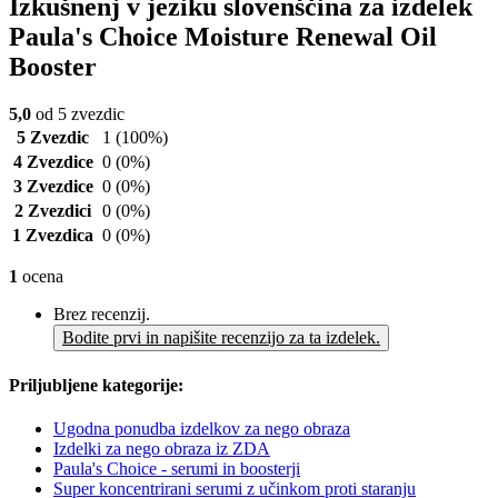
Izkušnenj v jeziku slovenščina za izdelek
Paula's Choice Moisture Renewal Oil
Booster
5,0
od 5 zvezdic
5 Zvezdic
1
(100%)
4 Zvezdice
0
(0%)
3 Zvezdice
0
(0%)
2 Zvezdici
0
(0%)
1 Zvezdica
0
(0%)
1
ocena
Brez recenzij.
Bodite prvi in napišite recenzijo za ta izdelek.
Priljubljene kategorije:
Ugodna ponudba izdelkov za nego obraza
Izdelki za nego obraza iz ZDA
Paula's Choice - serumi in boosterji
Super koncentrirani serumi z učinkom proti staranju