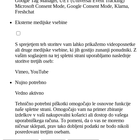
Google Tag Manager, UET (Universal Event Tracking)
Microsoft Consent Mode, Google Consent Mode, Klarna,
Freshchat
Eksterne medijske vsebine
S sprejetjem teh storitev vam lahko prikažemo videoposnetke
ali druge medijske vsebine, ki jih gostijo zunanji ponudniki. Z
vašim soglasjem na tej spletni strani uporabljamo naslednje
storitve tretjih oseb:
Vimeo, YouTube
Nujno potrebno
Vedno aktivno
Tehnično potrebni piškotki omogočajo le osnovne funkcije
naše spletne strani. Omogočajo vam na primer zbiranje
izdelkov v vaši nakupovalni košarici ali dostop do vašega
uporabniškega računa. To pomeni, da o vas ne moremo
ničesar sklepati, prav tako dobljeni podatki ne bodo nikoli
posredovani tretjim osebam.