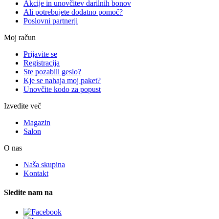
Akcije in unovčitev darilnih bonov
Ali potrebujete dodatno pomoč?
Poslovni partnerji
Moj račun
Prijavite se
Registracija
Ste pozabili geslo?
Kje se nahaja moj paket?
Unovčite kodo za popust
Izvedite več
Magazin
Salon
O nas
Naša skupina
Kontakt
Sledite nam na