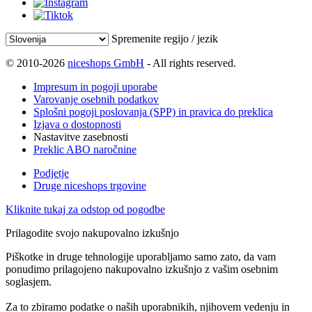
Spremenite regijo / jezik
© 2010-2026
niceshops GmbH
- All rights reserved.
Impresum in pogoji uporabe
Varovanje osebnih podatkov
Splošni pogoji poslovanja (SPP) in pravica do preklica
Izjava o dostopnosti
Nastavitve zasebnosti
Preklic ABO naročnine
Podjetje
Druge niceshops trgovine
Kliknite tukaj za odstop od pogodbe
Prilagodite svojo nakupovalno izkušnjo
Piškotke in druge tehnologije uporabljamo samo zato, da vam
ponudimo prilagojeno nakupovalno izkušnjo z vašim osebnim
soglasjem.
Za to zbiramo podatke o naših uporabnikih, njihovem vedenju in