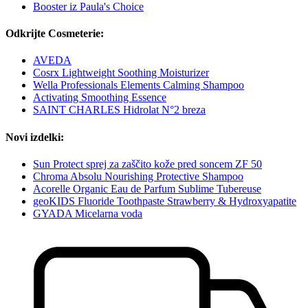
Booster iz Paula's Choice
Odkrijte Cosmeterie:
AVEDA
Cosrx Lightweight Soothing Moisturizer
Wella Professionals Elements Calming Shampoo
Activating Smoothing Essence
SAINT CHARLES Hidrolat N°2 breza
Novi izdelki:
Sun Protect sprej za zaščito kože pred soncem ZF 50
Chroma Absolu Nourishing Protective Shampoo
Acorelle Organic Eau de Parfum Sublime Tubereuse
geoKIDS Fluoride Toothpaste Strawberry & Hydroxyapatite
GYADA Micelarna voda