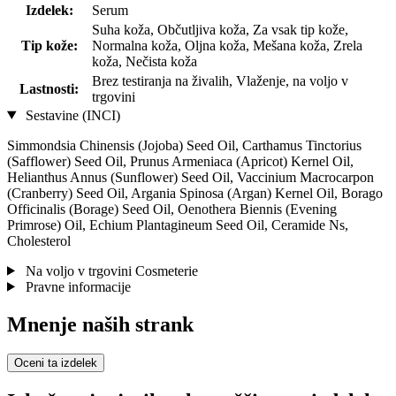
Izdelek:
Serum
Suha koža, Občutljiva koža, Za vsak tip kože,
Tip kože:
Normalna koža, Oljna koža, Mešana koža, Zrela
koža, Nečista koža
Brez testiranja na živalih, Vlaženje, na voljo v
Lastnosti:
trgovini
Sestavine (INCI)
Simmondsia Chinensis (Jojoba) Seed Oil, Carthamus Tinctorius
(Safflower) Seed Oil, Prunus Armeniaca (Apricot) Kernel Oil,
Helianthus Annus (Sunflower) Seed Oil, Vaccinium Macrocarpon
(Cranberry) Seed Oil, Argania Spinosa (Argan) Kernel Oil, Borago
Officinalis (Borage) Seed Oil, Oenothera Biennis (Evening
Primrose) Oil, Echium Plantagineum Seed Oil, Ceramide Ns,
Cholesterol
Na voljo v trgovini Cosmeterie
Pravne informacije
Mnenje naših strank
Oceni ta izdelek