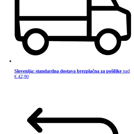
Slovenija: standardna dostava brezplačna za pošiljke
nad
€ 42,90