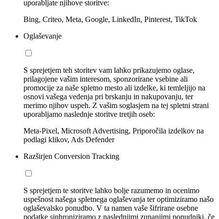
uporabljate njihove storitve:
Bing, Criteo, Meta, Google, LinkedIn, Pinterest, TikTok
Oglaševanje
S sprejetjem teh storitev vam lahko prikazujemo oglase,
prilagojene vašim interesom, sponzorirane vsebine ali
promocije za naše spletno mesto ali izdelke, ki temleljijo na
osnovi vašega vedenja pri brskanju in nakupovanju, ter
merimo njihov uspeh. Z vašim soglasjem na tej spletni strani
uporabljamo naslednje storitve tretjih oseb:
Meta-Pixel, Microsoft Advertising, Priporočila izdelkov na
podlagi klikov, Ads Defender
Razširjen Conversion Tracking
S sprejetjem te storitve lahko bolje razumemo in ocenimo
uspešnost našega spletnega oglaševanja ter optimiziramo našo
oglaševalsko ponudbo. V ta namen vaše šifrirane osebne
podatke sinhroniziramo z naslednjimi zunanjimi ponudniki, če