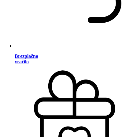
Brezplačno
vračilo