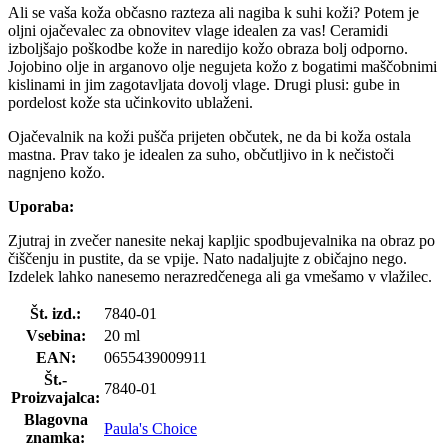
Ali se vaša koža občasno razteza ali nagiba k suhi koži? Potem je
oljni ojačevalec za obnovitev vlage idealen za vas! Ceramidi
izboljšajo poškodbe kože in naredijo kožo obraza bolj odporno.
Jojobino olje in arganovo olje negujeta kožo z bogatimi maščobnimi
kislinami in jim zagotavljata dovolj vlage. Drugi plusi: gube in
pordelost kože sta učinkovito ublaženi.
Ojačevalnik na koži pušča prijeten občutek, ne da bi koža ostala
mastna. Prav tako je idealen za suho, občutljivo in k nečistoči
nagnjeno kožo.
Uporaba:
Zjutraj in zvečer nanesite nekaj kapljic spodbujevalnika na obraz po
čiščenju in pustite, da se vpije. Nato nadaljujte z običajno nego.
Izdelek lahko nanesemo nerazredčenega ali ga vmešamo v vlažilec.
Št. izd.:
7840-01
Vsebina:
20 ml
EAN:
0655439009911
Št.-
7840-01
Proizvajalca:
Blagovna
Paula's Choice
znamka: