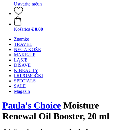
Ustvarite račun
Košarica
€ 0,00
Znamke
TRAVEL
NEGA KOŽE
MAKE-UP
LASJE
DIŠAVE
K-BEAUTY
PRIPOMOČKI
SPECIALS
SALE
Magazin
Paula's Choice
Moisture
Renewal Oil Booster, 20 ml