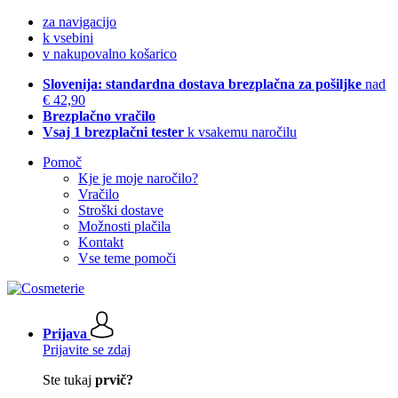
za navigacijo
k vsebini
v nakupovalno košarico
Slovenija: standardna dostava brezplačna za pošiljke
nad
€ 42,90
Brezplačno vračilo
Vsaj 1 brezplačni tester
k vsakemu naročilu
Pomoč
Kje je moje naročilo?
Vračilo
Stroški dostave
Možnosti plačila
Kontakt
Vse teme pomoči
Prijava
Prijavite se zdaj
Ste tukaj
prvič?