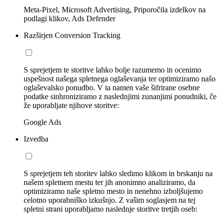
Meta-Pixel, Microsoft Advertising, Priporočila izdelkov na
podlagi klikov, Ads Defender
Razširjen Conversion Tracking
S sprejetjem te storitve lahko bolje razumemo in ocenimo
uspešnost našega spletnega oglaševanja ter optimiziramo našo
oglaševalsko ponudbo. V ta namen vaše šifrirane osebne
podatke sinhroniziramo z naslednjimi zunanjimi ponudniki, če
že uporabljate njihove storitve:
Google Ads
Izvedba
S sprejetjem teh storitev lahko sledimo klikom in brskanju na
našem spletnem mestu ter jih anonimno analiziramo, da
optimiziramo naše spletno mesto in nenehno izboljšujemo
celotno uporabniško izkušnjo. Z vašim soglasjem na tej
spletni strani uporabljamo naslednje storitve tretjih oseb: