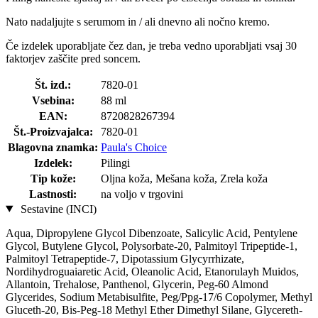
Nato nadaljujte s serumom in / ali dnevno ali nočno kremo.
Če izdelek uporabljate čez dan, je treba vedno uporabljati vsaj 30
faktorjev zaščite pred soncem.
Št. izd.:
7820-01
Vsebina:
88 ml
EAN:
8720828267394
Št.-Proizvajalca:
7820-01
Blagovna znamka:
Paula's Choice
Izdelek:
Pilingi
Tip kože:
Oljna koža, Mešana koža, Zrela koža
Lastnosti:
na voljo v trgovini
Sestavine (INCI)
Aqua, Dipropylene Glycol Dibenzoate, Salicylic Acid, Pentylene
Glycol, Butylene Glycol, Polysorbate-20, Palmitoyl Tripeptide-1,
Palmitoyl Tetrapeptide-7, Dipotassium Glycyrrhizate,
Nordihydroguaiaretic Acid, Oleanolic Acid, Etanorulayh Muidos,
Allantoin, Trehalose, Panthenol, Glycerin, Peg-60 Almond
Glycerides, Sodium Metabisulfite, Peg/Ppg-17/6 Copolymer, Methyl
Gluceth-20, Bis-Peg-18 Methyl Ether Dimethyl Silane, Glycereth-