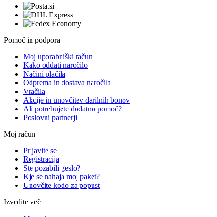
Pomoč in podpora
Moj uporabniški račun
Kako oddati naročilo
Načini plačila
Odprema in dostava naročila
Vračila
Akcije in unovčitev darilnih bonov
Ali potrebujete dodatno pomoč?
Poslovni partnerji
Moj račun
Prijavite se
Registracija
Ste pozabili geslo?
Kje se nahaja moj paket?
Unovčite kodo za popust
Izvedite več