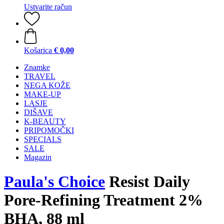
Ustvarite račun
Košarica
€ 0,00
Znamke
TRAVEL
NEGA KOŽE
MAKE-UP
LASJE
DIŠAVE
K-BEAUTY
PRIPOMOČKI
SPECIALS
SALE
Magazin
Paula's Choice
Resist Daily
Pore-Refining Treatment 2%
BHA, 88 ml