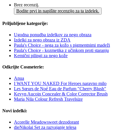
Brez recenzij.
Bodite prvi in napišite recenzijo za ta izdelek.
Priljubljene kategorije:
Ugodna ponudba izdelkov za nego obraza
Izdelki za nego obraza iz ZDA
Paula's Choice - nega za kožo s pigmentnimi madeži
Paula's Choice - kozmetika z učinkom proti staranju
Kemični pilingi za nego kože
Odkrijte Cosmeterie:
Anua
I WANT YOU NAKED For Heroes naravno milo
Les Sœurs de Noé Eau de Parfum "Cherry Blush"
Kevyn Aucoin Concealer & Color Corrector Brush
Maria Nila Colour Refresh Travelsize
Novi izdelki:
Acorelle Meadowsweet dezodorant
dieNikolai Set za razvajanje telesa