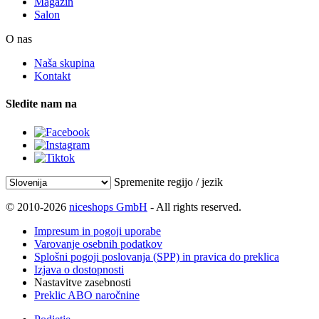
Magazin
Salon
O nas
Naša skupina
Kontakt
Sledite nam na
Spremenite regijo / jezik
© 2010-2026
niceshops GmbH
- All rights reserved.
Impresum in pogoji uporabe
Varovanje osebnih podatkov
Splošni pogoji poslovanja (SPP) in pravica do preklica
Izjava o dostopnosti
Nastavitve zasebnosti
Preklic ABO naročnine