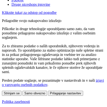
Podjetje
Druge niceshops trgovine
Kliknite tukaj za odstop od pogodbe
Prilagodite svojo nakupovalno izkušnjo
Piškotke in druge tehnologije uporabljamo samo zato, da vam
ponudimo prilagojeno nakupovalno izkušnjo z vašim osebnim
soglasjem.
Za to zbiramo podatke o naših uporabnikih, njihovem vedenju in
napravah. To uporabljamo za stalno optimizacijo naše spletne strani
in za prikaz prilagojenega oglaševanja in vsebine ter za analizo
statistike uporabe. Vaše šifrirane podatke lahko tudi primerjamo z
zunanjimi ponudniki in vam prikažemo ponudbe prek njihovih
spletnih oglaševalskih kanalov, le če njihove storitve že uporabljate
sami.
Preden podate soglasje, se pozanimajte v nastavitvah in v naši
izjavi
o varovanju osebnih podatkov
.
Strinjam se
Samo obvezno
Prilagajanje nastavitev
Politika zasebnosti