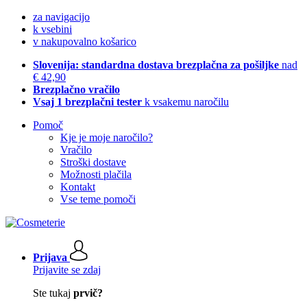
za navigacijo
k vsebini
v nakupovalno košarico
Slovenija: standardna dostava brezplačna za pošiljke
nad
€ 42,90
Brezplačno vračilo
Vsaj 1 brezplačni tester
k vsakemu naročilu
Pomoč
Kje je moje naročilo?
Vračilo
Stroški dostave
Možnosti plačila
Kontakt
Vse teme pomoči
Prijava
Prijavite se zdaj
Ste tukaj
prvič?