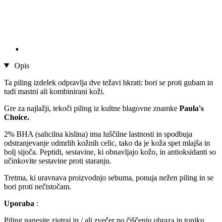
Opis
Ta piling izdelek odpravlja dve težavi hkrati: bori se proti gubam in
tudi mastni ali kombinirani koži.
Gre za najlažji, tekoči piling iz kultne blagovne znamke
Paula's
Choice.
2% BHA (salicilna kislina) ima luščilne lastnosti in spodbuja
odstranjevanje odmrlih kožnih celic, tako da je koža spet mlajša in
bolj sijoča. Peptidi, sestavine, ki obnavljajo kožo, in antioksidanti so
učinkovite sestavine proti staranju.
Tretma, ki uravnava proizvodnjo sebuma, ponuja nežen piling in se
bori proti nečistočam.
Uporaba
:
Piling nanesite zjutraj in / ali zvečer po čiščenju obraza in toniku.