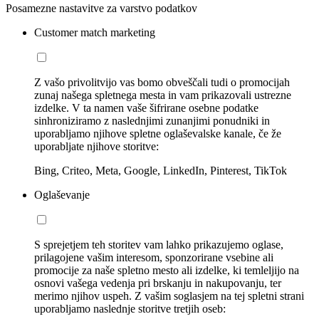
Posamezne nastavitve za varstvo podatkov
Customer match marketing
Z vašo privolitvijo vas bomo obveščali tudi o promocijah
zunaj našega spletnega mesta in vam prikazovali ustrezne
izdelke. V ta namen vaše šifrirane osebne podatke
sinhroniziramo z naslednjimi zunanjimi ponudniki in
uporabljamo njihove spletne oglaševalske kanale, če že
uporabljate njihove storitve:
Bing, Criteo, Meta, Google, LinkedIn, Pinterest, TikTok
Oglaševanje
S sprejetjem teh storitev vam lahko prikazujemo oglase,
prilagojene vašim interesom, sponzorirane vsebine ali
promocije za naše spletno mesto ali izdelke, ki temleljijo na
osnovi vašega vedenja pri brskanju in nakupovanju, ter
merimo njihov uspeh. Z vašim soglasjem na tej spletni strani
uporabljamo naslednje storitve tretjih oseb: