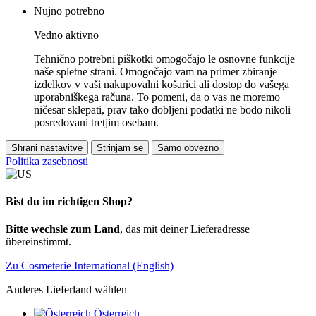
Nujno potrebno
Vedno aktivno
Tehnično potrebni piškotki omogočajo le osnovne funkcije
naše spletne strani. Omogočajo vam na primer zbiranje
izdelkov v vaši nakupovalni košarici ali dostop do vašega
uporabniškega računa. To pomeni, da o vas ne moremo
ničesar sklepati, prav tako dobljeni podatki ne bodo nikoli
posredovani tretjim osebam.
Shrani nastavitve
Strinjam se
Samo obvezno
Politika zasebnosti
Bist du im richtigen Shop?
Bitte wechsle zum Land
, das mit deiner Lieferadresse
übereinstimmt.
Zu Cosmeterie International (English)
Anderes Lieferland wählen
Österreich