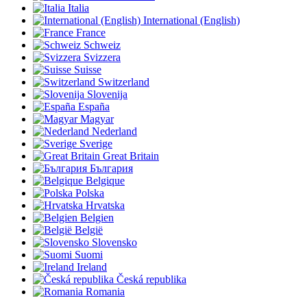
Italia
International (English)
France
Schweiz
Svizzera
Suisse
Switzerland
Slovenija
España
Magyar
Nederland
Sverige
Great Britain
България
Belgique
Polska
Hrvatska
Belgien
België
Slovensko
Suomi
Ireland
Česká republika
Romania