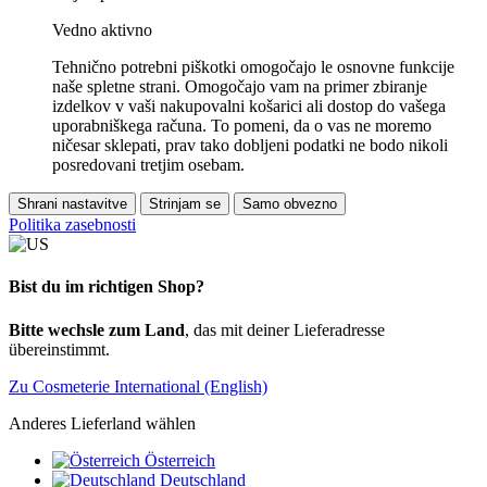
Vedno aktivno
Tehnično potrebni piškotki omogočajo le osnovne funkcije
naše spletne strani. Omogočajo vam na primer zbiranje
izdelkov v vaši nakupovalni košarici ali dostop do vašega
uporabniškega računa. To pomeni, da o vas ne moremo
ničesar sklepati, prav tako dobljeni podatki ne bodo nikoli
posredovani tretjim osebam.
Shrani nastavitve
Strinjam se
Samo obvezno
Politika zasebnosti
Bist du im richtigen Shop?
Bitte wechsle zum Land
, das mit deiner Lieferadresse
übereinstimmt.
Zu Cosmeterie International (English)
Anderes Lieferland wählen
Österreich
Deutschland