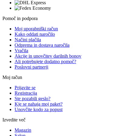
Pomoč in podpora
Moj uporabniški račun
Kako oddati naročilo
Načini plačila
Odprema in dostava naročila
Vračila
Akcije in unovčitev darilnih bonov
Ali potrebujete dodatno pomoč?
Poslovni partnerji
Moj račun
Prijavite se
Registracija
Ste pozabili geslo?
Kje se nahaja moj paket?
Unovčite kodo za popust
Izvedite več
Magazin
Salon