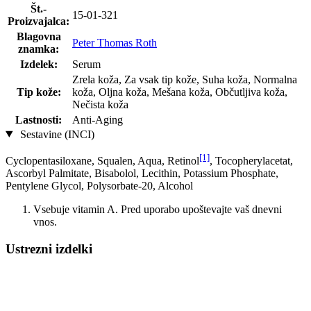
Št.-
15-01-321
Proizvajalca:
Blagovna
Peter Thomas Roth
znamka:
Izdelek:
Serum
Zrela koža, Za vsak tip kože, Suha koža, Normalna
Tip kože:
koža, Oljna koža, Mešana koža, Občutljiva koža,
Nečista koža
Lastnosti:
Anti-Aging
Sestavine (INCI)
[1]
Cyclopentasiloxane, Squalen, Aqua, Retinol
, Tocopherylacetat,
Ascorbyl Palmitate, Bisabolol, Lecithin, Potassium Phosphate,
Pentylene Glycol, Polysorbate-20, Alcohol
Vsebuje vitamin A. Pred uporabo upoštevajte vaš dnevni
vnos.
Ustrezni izdelki