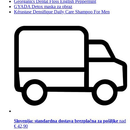
Georganics Dental Floss English Peppermint
GYADA Detox maska za obraz
Kérastase Densifique Daily Care Shampoo For Men
Slovenija: standardna dostava brezplačna za pošiljke
nad
€ 42,90