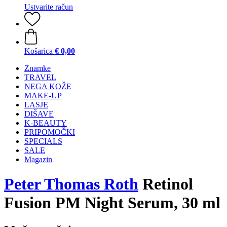
Ustvarite račun
Košarica
€ 0,00
Znamke
TRAVEL
NEGA KOŽE
MAKE-UP
LASJE
DIŠAVE
K-BEAUTY
PRIPOMOČKI
SPECIALS
SALE
Magazin
Peter Thomas Roth
Retinol
Fusion PM Night Serum, 30 ml