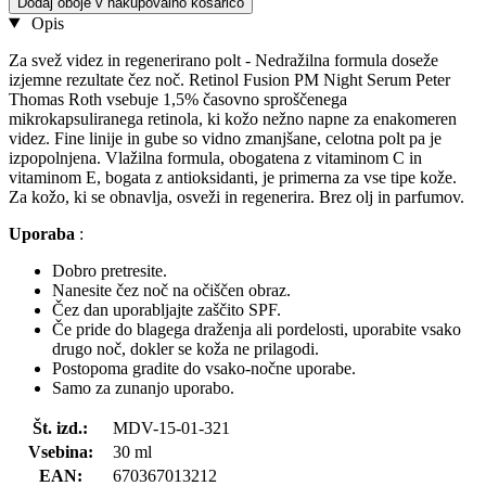
Dodaj oboje v nakupovalno košarico
Opis
Za svež videz in regenerirano polt - Nedražilna formula doseže
izjemne rezultate čez noč. Retinol Fusion PM Night Serum Peter
Thomas Roth vsebuje 1,5% časovno sproščenega
mikrokapsuliranega retinola, ki kožo nežno napne za enakomeren
videz. Fine linije in gube so vidno zmanjšane, celotna polt pa je
izpopolnjena. Vlažilna formula, obogatena z vitaminom C in
vitaminom E, bogata z antioksidanti, je primerna za vse tipe kože.
Za kožo, ki se obnavlja, osveži in regenerira. Brez olj in parfumov.
Uporaba
:
Dobro pretresite.
Nanesite čez noč na očiščen obraz.
Čez dan uporabljajte zaščito SPF.
Če pride do blagega draženja ali pordelosti, uporabite vsako
drugo noč, dokler se koža ne prilagodi.
Postopoma gradite do vsako-nočne uporabe.
Samo za zunanjo uporabo.
Št. izd.:
MDV-15-01-321
Vsebina:
30 ml
EAN:
670367013212