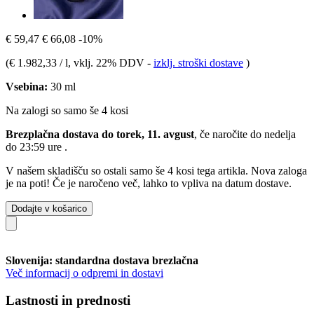
€ 59,47
€ 66,08
-10%
(
€ 1.982,33 / l
, vklj. 22% DDV
-
izklj. stroški dostave
)
Vsebina:
30 ml
Na zalogi so samo še 4 kosi
Brezplačna dostava do torek, 11. avgust
, če naročite do
nedelja
do 23:59 ure
.
V našem skladišču so ostali samo še 4 kosi tega artikla. Nova zaloga
je na poti! Če je naročeno več, lahko to vpliva na datum dostave.
Dodajte v košarico
Slovenija: standardna dostava brezlačna
Več informacij o odpremi in dostavi
Lastnosti in prednosti