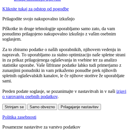
Kliknite tukaj za odstop od pogodbe
Prilagodite svojo nakupovalno izkušnjo
Piškotke in druge tehnologije uporabljamo samo zato, da vam
ponudimo prilagojeno nakupovalno izkušnjo z vašim osebnim
soglasjem.
Za to zbiramo podatke o naših uporabnikih, njihovem vedenju in
napravah. To uporabljamo za stalno optimizacijo naše spletne strani
in za prikaz prilagojenega oglaševanja in vsebine ter za analizo
statistike uporabe. Vaše šifrirane podatke lahko tudi primerjamo z
zunanjimi ponudniki in vam prikažemo ponudbe prek njihovih
spletnih oglaševalskih kanalov, le če njihove storitve že uporabljate
sami.
Preden podate soglasje, se pozanimajte v nastavitvah in v naši
izjavi
o varovanju osebnih podatkov
.
Strinjam se
Samo obvezno
Prilagajanje nastavitev
Politika zasebnosti
Posamezne nastavitve za varstvo podatkov