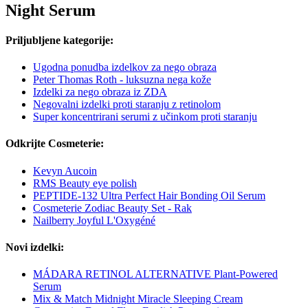
Night Serum
Priljubljene kategorije:
Ugodna ponudba izdelkov za nego obraza
Peter Thomas Roth - luksuzna nega kože
Izdelki za nego obraza iz ZDA
Negovalni izdelki proti staranju z retinolom
Super koncentrirani serumi z učinkom proti staranju
Odkrijte Cosmeterie:
Kevyn Aucoin
RMS Beauty eye polish
PEPTIDE-132 Ultra Perfect Hair Bonding Oil Serum
Cosmeterie Zodiac Beauty Set - Rak
Nailberry Joyful L'Oxygéné
Novi izdelki:
MÁDARA RETINOL ALTERNATIVE Plant-Powered
Serum
Mix & Match Midnight Miracle Sleeping Cream