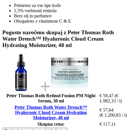
Primerno za vse tipe kože
1,5% vsebnosti retinola
Brez olj in parfumov
Obogateno z vitaminom C & E
Pogosto naročeno skupaj z Peter Thomas Roth
Water Drench™ Hyaluronic Cloud Cream
Hydrating Moisturizer, 48 ml
Peter Thomas Roth Retinol Fusion PM Night
€ 59,47
(€
Serum, 30 ml
1.982,33 / l)
Peter Thomas Roth Water Drench™
€ 57,64
Hyaluronic Cloud Cream Hydrating
(€ 1.200,83 / l)
Moisturizer, 48 ml
Skupna cena:
€ 117,11