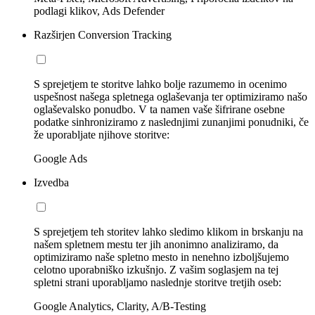
podlagi klikov, Ads Defender
Razširjen Conversion Tracking
S sprejetjem te storitve lahko bolje razumemo in ocenimo
uspešnost našega spletnega oglaševanja ter optimiziramo našo
oglaševalsko ponudbo. V ta namen vaše šifrirane osebne
podatke sinhroniziramo z naslednjimi zunanjimi ponudniki, če
že uporabljate njihove storitve:
Google Ads
Izvedba
S sprejetjem teh storitev lahko sledimo klikom in brskanju na
našem spletnem mestu ter jih anonimno analiziramo, da
optimiziramo naše spletno mesto in nenehno izboljšujemo
celotno uporabniško izkušnjo. Z vašim soglasjem na tej
spletni strani uporabljamo naslednje storitve tretjih oseb:
Google Analytics, Clarity, A/B-Testing