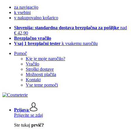
za navigacijo
k vsebini
v nakupovalno košarico
Slovenija: standardna dostava brezplačna za pošiljke
nad
€ 42,90
Brezplačno vračilo
Vsaj 1 brezplačni tester
k vsakemu naročilu
Pomoč
Kje je moje naročilo?
Vračilo
Stroški dostave
Možnosti plačila
Kontakt
Vse teme pomoči
Prijava
Prijavite se zdaj
Ste tukaj
prvič?