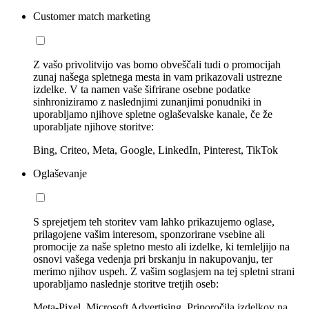
Customer match marketing
Z vašo privolitvijo vas bomo obveščali tudi o promocijah
zunaj našega spletnega mesta in vam prikazovali ustrezne
izdelke. V ta namen vaše šifrirane osebne podatke
sinhroniziramo z naslednjimi zunanjimi ponudniki in
uporabljamo njihove spletne oglaševalske kanale, če že
uporabljate njihove storitve:
Bing, Criteo, Meta, Google, LinkedIn, Pinterest, TikTok
Oglaševanje
S sprejetjem teh storitev vam lahko prikazujemo oglase,
prilagojene vašim interesom, sponzorirane vsebine ali
promocije za naše spletno mesto ali izdelke, ki temleljijo na
osnovi vašega vedenja pri brskanju in nakupovanju, ter
merimo njihov uspeh. Z vašim soglasjem na tej spletni strani
uporabljamo naslednje storitve tretjih oseb:
Meta-Pixel, Microsoft Advertising, Priporočila izdelkov na