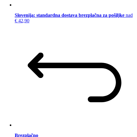
Slovenija: standardna dostava brezplačna za pošiljke
nad
€ 42,90
Brezplačno