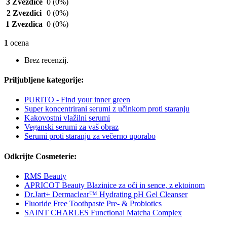
3 Zvezdice
0
(0%)
2 Zvezdici
0
(0%)
1 Zvezdica
0
(0%)
1
ocena
Brez recenzij.
Priljubljene kategorije:
PURITO - Find your inner green
Super koncentrirani serumi z učinkom proti staranju
Kakovostni vlažilni serumi
Veganski serumi za vaš obraz
Serumi proti staranju za večerno uporabo
Odkrijte Cosmeterie:
RMS Beauty
APRICOT Beauty Blazinice za oči in sence, z ektoinom
Dr.Jart+ Dermaclear™ Hydrating pH Gel Cleanser
Fluoride Free Toothpaste Pre- & Probiotics
SAINT CHARLES Functional Matcha Complex