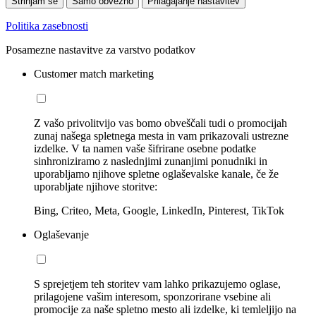
Strinjam se
Samo obvezno
Prilagajanje nastavitev
Politika zasebnosti
Posamezne nastavitve za varstvo podatkov
Customer match marketing
Z vašo privolitvijo vas bomo obveščali tudi o promocijah
zunaj našega spletnega mesta in vam prikazovali ustrezne
izdelke. V ta namen vaše šifrirane osebne podatke
sinhroniziramo z naslednjimi zunanjimi ponudniki in
uporabljamo njihove spletne oglaševalske kanale, če že
uporabljate njihove storitve:
Bing, Criteo, Meta, Google, LinkedIn, Pinterest, TikTok
Oglaševanje
S sprejetjem teh storitev vam lahko prikazujemo oglase,
prilagojene vašim interesom, sponzorirane vsebine ali
promocije za naše spletno mesto ali izdelke, ki temleljijo na