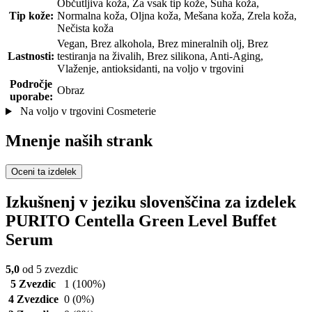
Občutljiva koža, Za vsak tip kože, Suha koža,
Tip kože:
Normalna koža, Oljna koža, Mešana koža, Zrela koža,
Nečista koža
Vegan, Brez alkohola, Brez mineralnih olj, Brez
Lastnosti:
testiranja na živalih, Brez silikona, Anti-Aging,
Vlaženje, antioksidanti, na voljo v trgovini
Področje
Obraz
uporabe:
Na voljo v trgovini Cosmeterie
Mnenje naših strank
Oceni ta izdelek
Izkušnenj v jeziku slovenščina za izdelek
PURITO Centella Green Level Buffet
Serum
5,0
od 5 zvezdic
5 Zvezdic
1
(100%)
4 Zvezdice
0
(0%)