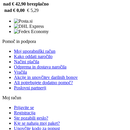
nad € 42,90
brezplačno
nad € 0,00
€ 5,29
Pomoč in podpora
Moj uporabniški račun
Kako oddati naročilo
Načini plačila
Odprema in dostava naročila
Vračila
Akcije in unovčitev darilnih bonov
Ali potrebujete dodatno pomoč?
Poslovni partnerji
Moj račun
Prijavite se
Registracija
Ste pozabili geslo?
Kje se nahaja moj paket?
Unovčite kodo za popust