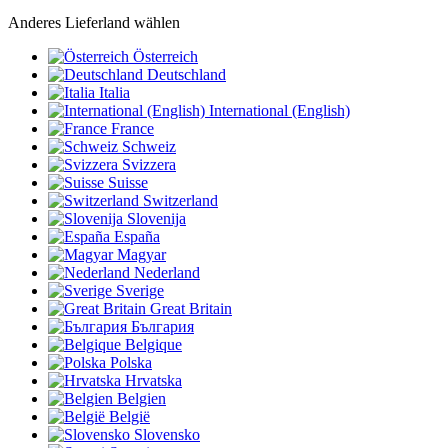
Anderes Lieferland wählen
Österreich
Deutschland
Italia
International (English)
France
Schweiz
Svizzera
Suisse
Switzerland
Slovenija
España
Magyar
Nederland
Sverige
Great Britain
България
Belgique
Polska
Hrvatska
Belgien
België
Slovensko