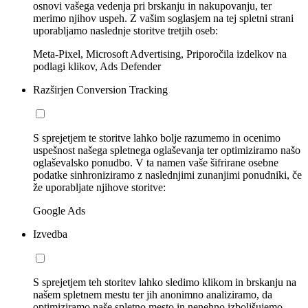
osnovi vašega vedenja pri brskanju in nakupovanju, ter
merimo njihov uspeh. Z vašim soglasjem na tej spletni strani
uporabljamo naslednje storitve tretjih oseb:
Meta-Pixel, Microsoft Advertising, Priporočila izdelkov na
podlagi klikov, Ads Defender
Razširjen Conversion Tracking
S sprejetjem te storitve lahko bolje razumemo in ocenimo
uspešnost našega spletnega oglaševanja ter optimiziramo našo
oglaševalsko ponudbo. V ta namen vaše šifrirane osebne
podatke sinhroniziramo z naslednjimi zunanjimi ponudniki, če
že uporabljate njihove storitve:
Google Ads
Izvedba
S sprejetjem teh storitev lahko sledimo klikom in brskanju na
našem spletnem mestu ter jih anonimno analiziramo, da
optimiziramo naše spletno mesto in nenehno izboljšujemo