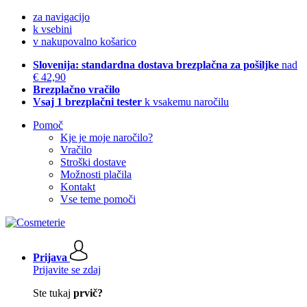
za navigacijo
k vsebini
v nakupovalno košarico
Slovenija: standardna dostava brezplačna za pošiljke
nad
€ 42,90
Brezplačno vračilo
Vsaj 1 brezplačni tester
k vsakemu naročilu
Pomoč
Kje je moje naročilo?
Vračilo
Stroški dostave
Možnosti plačila
Kontakt
Vse teme pomoči
Prijava
Prijavite se zdaj
Ste tukaj
prvič?