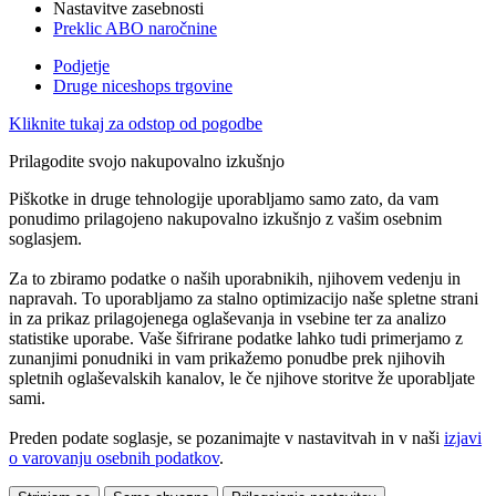
Nastavitve zasebnosti
Preklic ABO naročnine
Podjetje
Druge niceshops trgovine
Kliknite tukaj za odstop od pogodbe
Prilagodite svojo nakupovalno izkušnjo
Piškotke in druge tehnologije uporabljamo samo zato, da vam
ponudimo prilagojeno nakupovalno izkušnjo z vašim osebnim
soglasjem.
Za to zbiramo podatke o naših uporabnikih, njihovem vedenju in
napravah. To uporabljamo za stalno optimizacijo naše spletne strani
in za prikaz prilagojenega oglaševanja in vsebine ter za analizo
statistike uporabe. Vaše šifrirane podatke lahko tudi primerjamo z
zunanjimi ponudniki in vam prikažemo ponudbe prek njihovih
spletnih oglaševalskih kanalov, le če njihove storitve že uporabljate
sami.
Preden podate soglasje, se pozanimajte v nastavitvah in v naši
izjavi
o varovanju osebnih podatkov
.