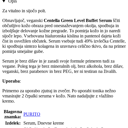
Opis
Za vitalno in sijočo polt.
Obnavljajoč, veganski
Centella Green Level Buffet Serum
ščiti
občutljivo kožo obraza pred onesnaževanjem okolja, spodbuja in
izboljšuje delovanje kožne pregrade. To pomirja kožo in jo naredi
sijoče lepo. Vsebovana hialuronska kislina in pantenol dajeta koži
čist in osvežilen občutek. Serum vsebuje tudi 49% izvlečka Centelle,
ki spodbuja sintezo kolagena in uravnava celično tkivo, da na primer
pomirja smejalne gube.
Serum je brez dišav in je zaradi svoje formule primeren tudi za
vegane. Poleg tega je brez mineralnih olj, brez alkohola, brez dišav,
veganski, brez parabenov in brez PEG, ter ni testiran na živalih.
Uporaba
:
Primerno za uporabo zjutraj in zvečer. Po uporabi tonika nežno
vmasirajte 2 črpalki seruma v kožo. Nato nadaljujte z vlažilno
kremo.
Blagovna
PURITO
znamka:
Izdelek:
Serum, Dnevne kreme