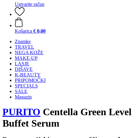
Ustvarite račun
Košarica
€ 0,00
Znamke
TRAVEL
NEGA KOŽE
MAKE-UP
LASJE
DIŠAVE
K-BEAUTY
PRIPOMOČKI
SPECIALS
SALE
Magazin
PURITO
Centella Green Level
Buffet Serum