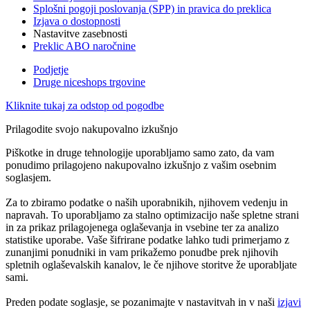
Splošni pogoji poslovanja (SPP) in pravica do preklica
Izjava o dostopnosti
Nastavitve zasebnosti
Preklic ABO naročnine
Podjetje
Druge niceshops trgovine
Kliknite tukaj za odstop od pogodbe
Prilagodite svojo nakupovalno izkušnjo
Piškotke in druge tehnologije uporabljamo samo zato, da vam
ponudimo prilagojeno nakupovalno izkušnjo z vašim osebnim
soglasjem.
Za to zbiramo podatke o naših uporabnikih, njihovem vedenju in
napravah. To uporabljamo za stalno optimizacijo naše spletne strani
in za prikaz prilagojenega oglaševanja in vsebine ter za analizo
statistike uporabe. Vaše šifrirane podatke lahko tudi primerjamo z
zunanjimi ponudniki in vam prikažemo ponudbe prek njihovih
spletnih oglaševalskih kanalov, le če njihove storitve že uporabljate
sami.
Preden podate soglasje, se pozanimajte v nastavitvah in v naši
izjavi