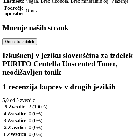
Lastnosti:
Vegan, Brez alkohola, Brez mineralnih olj, Vlaženje
Področje
Obraz
uporabe:
Mnenje naših strank
Oceni ta izdelek
Izkušnenj v jeziku slovenščina za izdelek
PURITO Centella Unscented Toner,
neodišavljen tonik
1 recenzija kupcev v drugih jezikih
5,0
od 5 zvezdic
5 Zvezdic
2
(100%)
4 Zvezdice
0
(0%)
3 Zvezdice
0
(0%)
2 Zvezdici
0
(0%)
1 Zvezdica
0
(0%)