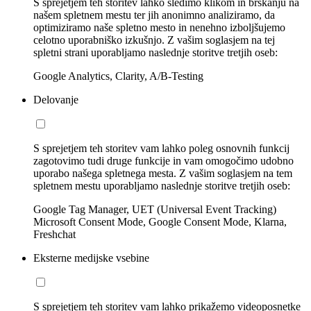
S sprejetjem teh storitev lahko sledimo klikom in brskanju na
našem spletnem mestu ter jih anonimno analiziramo, da
optimiziramo naše spletno mesto in nenehno izboljšujemo
celotno uporabniško izkušnjo. Z vašim soglasjem na tej
spletni strani uporabljamo naslednje storitve tretjih oseb:
Google Analytics, Clarity, A/B-Testing
Delovanje
S sprejetjem teh storitev vam lahko poleg osnovnih funkcij
zagotovimo tudi druge funkcije in vam omogočimo udobno
uporabo našega spletnega mesta. Z vašim soglasjem na tem
spletnem mestu uporabljamo naslednje storitve tretjih oseb:
Google Tag Manager, UET (Universal Event Tracking)
Microsoft Consent Mode, Google Consent Mode, Klarna,
Freshchat
Eksterne medijske vsebine
S sprejetjem teh storitev vam lahko prikažemo videoposnetke