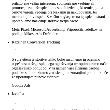
prilagojene vašim interesom, sponzorirane vsebine ali
promocije za naše spletno mesto ali izdelke, ki temleljijo na
osnovi vašega vedenja pri brskanju in nakupovanju, ter
merimo njihov uspeh. Z vašim soglasjem na tej spletni strani
uporabljamo naslednje storitve tretjih oseb:
Meta-Pixel, Microsoft Advertising, Priporočila izdelkov na
podlagi klikov, Ads Defender
Razširjen Conversion Tracking
S sprejetjem te storitve lahko bolje razumemo in ocenimo
uspešnost našega spletnega oglaševanja ter optimiziramo našo
oglaševalsko ponudbo. V ta namen vaše šifrirane osebne
podatke sinhroniziramo z naslednjimi zunanjimi ponudniki, če
že uporabljate njihove storitve:
Google Ads
Izvedba