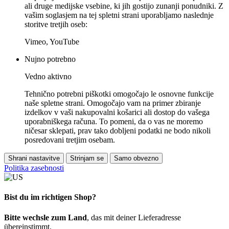
ali druge medijske vsebine, ki jih gostijo zunanji ponudniki. Z
vašim soglasjem na tej spletni strani uporabljamo naslednje
storitve tretjih oseb:
Vimeo, YouTube
Nujno potrebno
Vedno aktivno
Tehnično potrebni piškotki omogočajo le osnovne funkcije
naše spletne strani. Omogočajo vam na primer zbiranje
izdelkov v vaši nakupovalni košarici ali dostop do vašega
uporabniškega računa. To pomeni, da o vas ne moremo
ničesar sklepati, prav tako dobljeni podatki ne bodo nikoli
posredovani tretjim osebam.
Shrani nastavitve
Strinjam se
Samo obvezno
Politika zasebnosti
Bist du im richtigen Shop?
Bitte wechsle zum Land
, das mit deiner Lieferadresse
übereinstimmt.