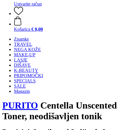
Ustvarite račun
Košarica
€ 0,00
Znamke
TRAVEL
NEGA KOŽE
MAKE-UP
LASJE
DIŠAVE
K-BEAUTY
PRIPOMOČKI
SPECIALS
SALE
Magazin
PURITO
Centella Unscented
Toner, neodišavljen tonik