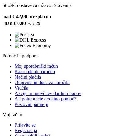
Stroški dostave za državo: Slovenija
nad € 42,90
brezplačno
nad € 0,00
€ 5,29
Pomoč in podpora
Moj uporabniški račun
Kako oddati naročilo
Načini plačila
Odprema in dostava naročila
Vračila
Akcije in unovčitev darilnih bonov
Ali potrebujete dodatno pomoč?
Poslovni partnerji
Moj račun
Prijavite se
Registracija
Ste pozabili geslo?