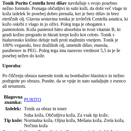
Tonik Purito Centella brez dišav
navdušuje s svojo posebno
nežno formulo. Pomaga občutljivi in suhi koži, da dobi več vlage in
koža izdelek še posebej dobro prenaša, ker je brez dišav in brez
eteričnih olj. Glavna sestavina tonika je izvleček Centella asiatica, ki
kožo oskrbi z vlago in jo oživi. Poleg tega je obogaten s
pantenolom. Koža pantenol hitro absorbira in tvori vitamin B, ki
gradi kožno pregrado in hkrati krepi kožo kot celoto. Tonik s
hialuronsko kislino deluje tudi proti majhnim vnetjem. Tonik je
100% veganski, brez dražilnih olj, umetnih dišav, etanola,
parabenov in PEG. Poleg tega ima naravno vrednost 5,5 in je še
posebej nežen do kože.
Uporaba
:
Po čiščenju obraza nanesite tonik na bombažno blazinico in nežno
podrgnite po obrazu. Pustite, da se vpije in nato nadaljujte z esenco
ali serumom.
Blagovna
PURITO
znamka:
Izdelek:
Tonik za obraz in toner
Suha koža, Občutljiva koža, Za vsak tip kože,
Tip kože:
Normalna koža, Oljna koža, Mešana koža, Zrela koža,
Nečista koža