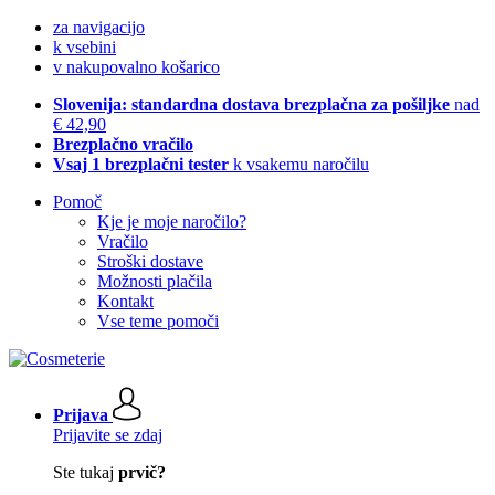
za navigacijo
k vsebini
v nakupovalno košarico
Slovenija: standardna dostava brezplačna za pošiljke
nad
€ 42,90
Brezplačno vračilo
Vsaj 1 brezplačni tester
k vsakemu naročilu
Pomoč
Kje je moje naročilo?
Vračilo
Stroški dostave
Možnosti plačila
Kontakt
Vse teme pomoči
Prijava
Prijavite se zdaj
Ste tukaj
prvič?