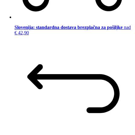
Slovenija: standardna dostava brezplačna za pošiljke
nad
€ 42,90