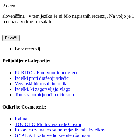
2
oceni
slovenščina - v tem jeziku še ni bilo napisanih recenzij. Na voljo je 1
recenzija v drugih jezikih.
Prikaži
Brez recenzij.
Priljubljene kategorije:
PURITO - Find your inner green
Izdelki proti draženju/rdečici
Veganski hidrosoli in toniki
Izdelki, ki zagotavljajo vlago
Tonik s pomirjujočim učinkom
Odkrijte Cosmeterie:
Rahua
TOCOBO Multi Ceramide Cream
Rokavica za nanos samoporjavitvenih izdelkov
GYADA Hyalurvedic krepilen šampon