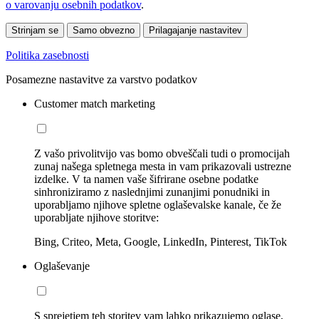
o varovanju osebnih podatkov
.
Strinjam se
Samo obvezno
Prilagajanje nastavitev
Politika zasebnosti
Posamezne nastavitve za varstvo podatkov
Customer match marketing
Z vašo privolitvijo vas bomo obveščali tudi o promocijah
zunaj našega spletnega mesta in vam prikazovali ustrezne
izdelke. V ta namen vaše šifrirane osebne podatke
sinhroniziramo z naslednjimi zunanjimi ponudniki in
uporabljamo njihove spletne oglaševalske kanale, če že
uporabljate njihove storitve:
Bing, Criteo, Meta, Google, LinkedIn, Pinterest, TikTok
Oglaševanje
S sprejetjem teh storitev vam lahko prikazujemo oglase,