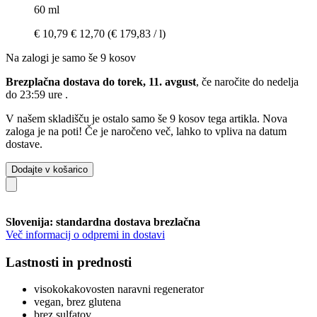
60 ml
€ 10,79
€ 12,70
(€ 179,83 / l)
Na zalogi je samo še 9 kosov
Brezplačna dostava do torek, 11. avgust
, če naročite do
nedelja
do 23:59 ure
.
V našem skladišču je ostalo samo še 9 kosov tega artikla. Nova
zaloga je na poti! Če je naročeno več, lahko to vpliva na datum
dostave.
Dodajte v košarico
Slovenija: standardna dostava brezlačna
Več informacij o odpremi in dostavi
Lastnosti in prednosti
visokokakovosten naravni regenerator
vegan, brez glutena
brez sulfatov