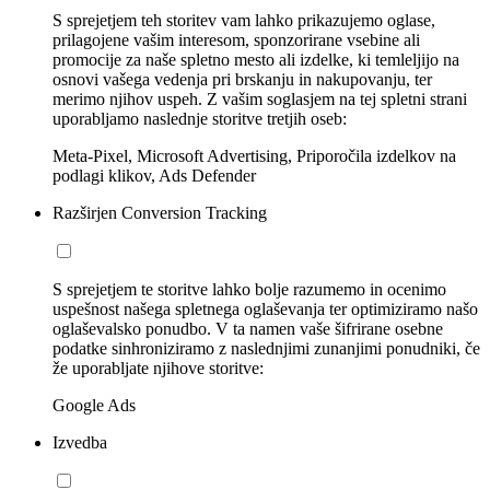
S sprejetjem teh storitev vam lahko prikazujemo oglase,
prilagojene vašim interesom, sponzorirane vsebine ali
promocije za naše spletno mesto ali izdelke, ki temleljijo na
osnovi vašega vedenja pri brskanju in nakupovanju, ter
merimo njihov uspeh. Z vašim soglasjem na tej spletni strani
uporabljamo naslednje storitve tretjih oseb:
Meta-Pixel, Microsoft Advertising, Priporočila izdelkov na
podlagi klikov, Ads Defender
Razširjen Conversion Tracking
S sprejetjem te storitve lahko bolje razumemo in ocenimo
uspešnost našega spletnega oglaševanja ter optimiziramo našo
oglaševalsko ponudbo. V ta namen vaše šifrirane osebne
podatke sinhroniziramo z naslednjimi zunanjimi ponudniki, če
že uporabljate njihove storitve:
Google Ads
Izvedba