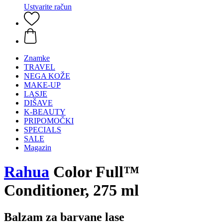
Ustvarite račun
Znamke
TRAVEL
NEGA KOŽE
MAKE-UP
LASJE
DIŠAVE
K-BEAUTY
PRIPOMOČKI
SPECIALS
SALE
Magazin
Rahua
Color Full™
Conditioner, 275 ml
Balzam za barvane lase