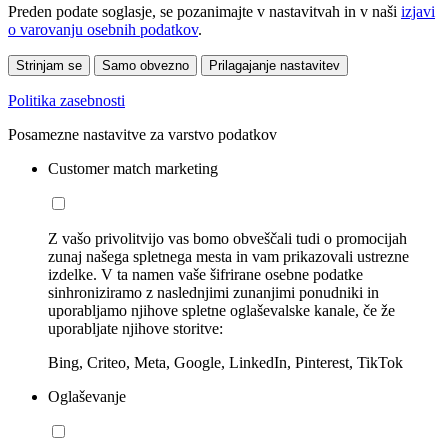
Preden podate soglasje, se pozanimajte v nastavitvah in v naši
izjavi
o varovanju osebnih podatkov
.
Strinjam se
Samo obvezno
Prilagajanje nastavitev
Politika zasebnosti
Posamezne nastavitve za varstvo podatkov
Customer match marketing
Z vašo privolitvijo vas bomo obveščali tudi o promocijah
zunaj našega spletnega mesta in vam prikazovali ustrezne
izdelke. V ta namen vaše šifrirane osebne podatke
sinhroniziramo z naslednjimi zunanjimi ponudniki in
uporabljamo njihove spletne oglaševalske kanale, če že
uporabljate njihove storitve:
Bing, Criteo, Meta, Google, LinkedIn, Pinterest, TikTok
Oglaševanje