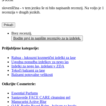
slovenščina - v tem jeziku še ni bilo napisanih recenzij. Na voljo je 1
recenzija v drugih jezikih.
Prikaži
Brez recenzij.
Bodite prvi in napišite recenzijo za ta izdelek.
Priljubljene kategorije:
Rahua - luksuzni kozmetični izdelki za lase
Ugodna ponudba izdelkov za nego las
Izdelki za nego las, izdelani v ZDA
Tekoči balzami za lase
Balzami potovalne velikosti
Odkrijte Cosmeterie:
Essential Parfums
Santaverde FACE CARE cleansing gel
Manucurist Active Blur
OAK Berlin Beard Balm - balzam za brado