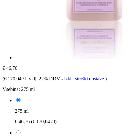
€ 46,76
(
€ 170,04 / l
, vklj. 22% DDV
-
izklj. stroški dostave
)
Vsebina:
275 ml
275 ml
€ 46,76
(€ 170,04 / l)