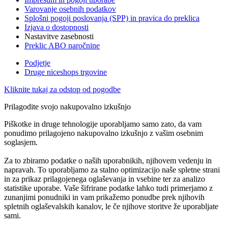
Varovanje osebnih podatkov
Splošni pogoji poslovanja (SPP) in pravica do preklica
Izjava o dostopnosti
Nastavitve zasebnosti
Preklic ABO naročnine
Podjetje
Druge niceshops trgovine
Kliknite tukaj za odstop od pogodbe
Prilagodite svojo nakupovalno izkušnjo
Piškotke in druge tehnologije uporabljamo samo zato, da vam
ponudimo prilagojeno nakupovalno izkušnjo z vašim osebnim
soglasjem.
Za to zbiramo podatke o naših uporabnikih, njihovem vedenju in
napravah. To uporabljamo za stalno optimizacijo naše spletne strani
in za prikaz prilagojenega oglaševanja in vsebine ter za analizo
statistike uporabe. Vaše šifrirane podatke lahko tudi primerjamo z
zunanjimi ponudniki in vam prikažemo ponudbe prek njihovih
spletnih oglaševalskih kanalov, le če njihove storitve že uporabljate
sami.