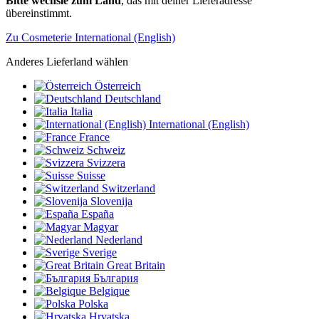
Bitte wechsle zum Land
, das mit deiner Lieferadresse
übereinstimmt.
Zu Cosmeterie International (English)
Anderes Lieferland wählen
Österreich
Deutschland
Italia
International (English)
France
Schweiz
Svizzera
Suisse
Switzerland
Slovenija
España
Magyar
Nederland
Sverige
Great Britain
България
Belgique
Polska
Hrvatska