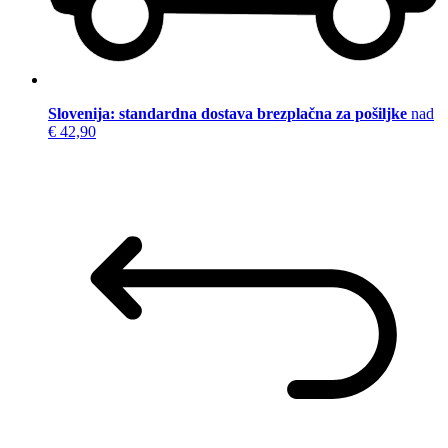
Slovenija: standardna dostava brezplačna za pošiljke
nad
€ 42,90