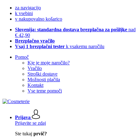
za navigacijo
k vsebini
v nakupovalno košarico
Slovenija: standardna dostava brezplačna za pošiljke
nad
€ 42,90
Brezplačno vračilo
Vsaj 1 brezplačni tester
k vsakemu naročilu
Pomoč
Kje je moje naročilo?
Vračilo
Stroški dostave
Možnosti plačila
Kontakt
Vse teme pomoči
Prijava
Prijavite se zdaj
Ste tukaj
prvič?