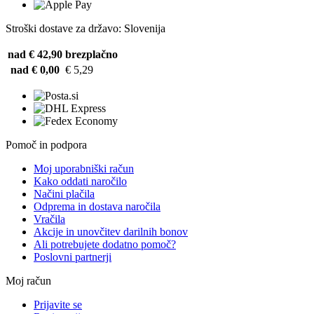
Stroški dostave za državo: Slovenija
nad € 42,90
brezplačno
nad € 0,00
€ 5,29
Pomoč in podpora
Moj uporabniški račun
Kako oddati naročilo
Načini plačila
Odprema in dostava naročila
Vračila
Akcije in unovčitev darilnih bonov
Ali potrebujete dodatno pomoč?
Poslovni partnerji
Moj račun
Prijavite se