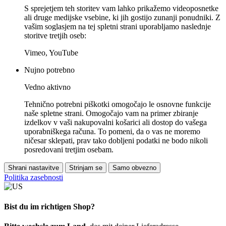
S sprejetjem teh storitev vam lahko prikažemo videoposnetke
ali druge medijske vsebine, ki jih gostijo zunanji ponudniki. Z
vašim soglasjem na tej spletni strani uporabljamo naslednje
storitve tretjih oseb:
Vimeo, YouTube
Nujno potrebno
Vedno aktivno
Tehnično potrebni piškotki omogočajo le osnovne funkcije
naše spletne strani. Omogočajo vam na primer zbiranje
izdelkov v vaši nakupovalni košarici ali dostop do vašega
uporabniškega računa. To pomeni, da o vas ne moremo
ničesar sklepati, prav tako dobljeni podatki ne bodo nikoli
posredovani tretjim osebam.
Shrani nastavitve
Strinjam se
Samo obvezno
Politika zasebnosti
Bist du im richtigen Shop?