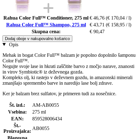
Rahua Color Full™ Conditioner, 275 ml
€ 46,76
(€ 170,04 / l)
Rahua Color Full™ Shampoo, 275 ml
€ 43,71
(€ 158,95 / l)
Skupna cena:
€ 90,47
Dodaj oboje v nakupovalno košarico
Opis
Mehak in bogat Color Full™ balzam je popolno dopolnilo šamponu
Color Full™.
Negujte svoje lase in hkrati zaščitite barvo z močjo narave, znanosti
in virov Symbiotic® iz deževnega gozda.
Kompleks olj, ki rastejo v deževnem gozdu, in amazonski minerali
zmanjšajo spremembo barve in naredijo lase bolj zdrave.
Ker je balzam brez sulfatov, je primeren tudi za nosečnice.
Št. izd.:
AM-AB0055
Vsebina:
275 ml
EAN:
859528006434
Št.-
AB0055
Proizvajalca:
Blagovna