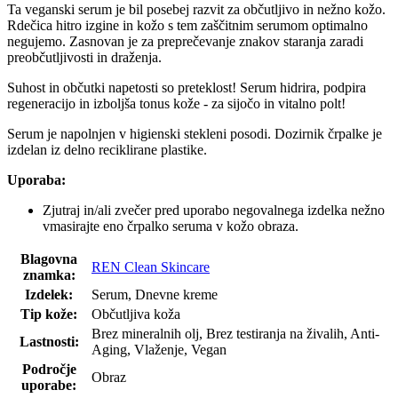
Ta veganski serum je bil posebej razvit za občutljivo in nežno kožo.
Rdečica hitro izgine in kožo s tem zaščitnim serumom optimalno
negujemo. Zasnovan je za preprečevanje znakov staranja zaradi
preobčutljivosti in draženja.
Suhost in občutki napetosti so preteklost! Serum hidrira, podpira
regeneracijo in izboljša tonus kože - za sijočo in vitalno polt!
Serum je napolnjen v higienski stekleni posodi. Dozirnik črpalke je
izdelan iz delno reciklirane plastike.
Uporaba:
Zjutraj in/ali zvečer pred uporabo negovalnega izdelka nežno
vmasirajte eno črpalko seruma v kožo obraza.
Blagovna
REN Clean Skincare
znamka:
Izdelek:
Serum, Dnevne kreme
Tip kože:
Občutljiva koža
Brez mineralnih olj, Brez testiranja na živalih, Anti-
Lastnosti:
Aging, Vlaženje, Vegan
Področje
Obraz
uporabe: