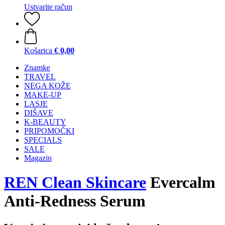
Ustvarite račun
Košarica
€ 0,00
Znamke
TRAVEL
NEGA KOŽE
MAKE-UP
LASJE
DIŠAVE
K-BEAUTY
PRIPOMOČKI
SPECIALS
SALE
Magazin
REN Clean Skincare
Evercalm
Anti-Redness Serum