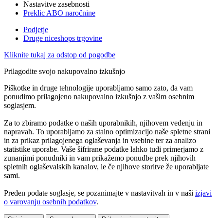
Nastavitve zasebnosti
Preklic ABO naročnine
Podjetje
Druge niceshops trgovine
Kliknite tukaj za odstop od pogodbe
Prilagodite svojo nakupovalno izkušnjo
Piškotke in druge tehnologije uporabljamo samo zato, da vam
ponudimo prilagojeno nakupovalno izkušnjo z vašim osebnim
soglasjem.
Za to zbiramo podatke o naših uporabnikih, njihovem vedenju in
napravah. To uporabljamo za stalno optimizacijo naše spletne strani
in za prikaz prilagojenega oglaševanja in vsebine ter za analizo
statistike uporabe. Vaše šifrirane podatke lahko tudi primerjamo z
zunanjimi ponudniki in vam prikažemo ponudbe prek njihovih
spletnih oglaševalskih kanalov, le če njihove storitve že uporabljate
sami.
Preden podate soglasje, se pozanimajte v nastavitvah in v naši
izjavi
o varovanju osebnih podatkov
.