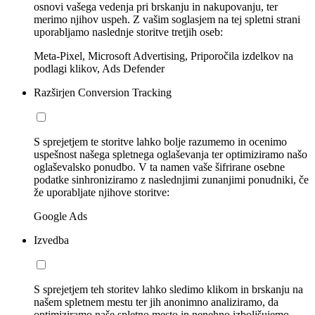
osnovi vašega vedenja pri brskanju in nakupovanju, ter
merimo njihov uspeh. Z vašim soglasjem na tej spletni strani
uporabljamo naslednje storitve tretjih oseb:
Meta-Pixel, Microsoft Advertising, Priporočila izdelkov na
podlagi klikov, Ads Defender
Razširjen Conversion Tracking
S sprejetjem te storitve lahko bolje razumemo in ocenimo
uspešnost našega spletnega oglaševanja ter optimiziramo našo
oglaševalsko ponudbo. V ta namen vaše šifrirane osebne
podatke sinhroniziramo z naslednjimi zunanjimi ponudniki, če
že uporabljate njihove storitve:
Google Ads
Izvedba
S sprejetjem teh storitev lahko sledimo klikom in brskanju na
našem spletnem mestu ter jih anonimno analiziramo, da
optimiziramo naše spletno mesto in nenehno izboljšujemo