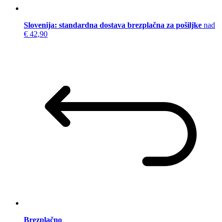
Slovenija: standardna dostava brezplačna za pošiljke
nad
€ 42,90
Brezplačno