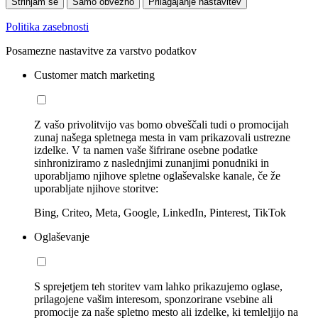
Strinjam se
Samo obvezno
Prilagajanje nastavitev
Politika zasebnosti
Posamezne nastavitve za varstvo podatkov
Customer match marketing
Z vašo privolitvijo vas bomo obveščali tudi o promocijah
zunaj našega spletnega mesta in vam prikazovali ustrezne
izdelke. V ta namen vaše šifrirane osebne podatke
sinhroniziramo z naslednjimi zunanjimi ponudniki in
uporabljamo njihove spletne oglaševalske kanale, če že
uporabljate njihove storitve:
Bing, Criteo, Meta, Google, LinkedIn, Pinterest, TikTok
Oglaševanje
S sprejetjem teh storitev vam lahko prikazujemo oglase,
prilagojene vašim interesom, sponzorirane vsebine ali
promocije za naše spletno mesto ali izdelke, ki temleljijo na