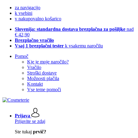
za navigacijo
k vsebini
v nakupovalno košarico
Slovenija: standardna dostava brezplačna za pošiljke
nad
€ 42,90
Brezplačno vračilo
Vsaj 1 brezplačni tester
k vsakemu naročilu
Pomoč
Kje je moje naročilo?
Vračilo
Stroški dostave
Možnosti plačila
Kontakt
Vse teme pomoči
Prijava
Prijavite se zdaj
Ste tukaj
prvič?