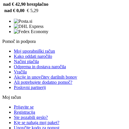
nad € 42,90
brezplačno
nad € 0,00
€ 5,29
Pomoč in podpora
Moj uporabniški račun
Kako oddati naročilo
Načini plačila
Odprema in dostava naročila
Vračila
Akcije in unovčitev darilnih bonov
Ali potrebujete dodatno pomoč?
Poslovni partnerji
Moj račun
Prijavite se
Registracija
Ste pozabili geslo?
Kje se nahaja moj paket?
Unovčite kodo za popust