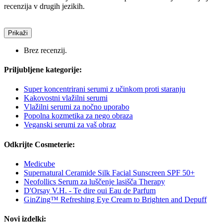
recenzija v drugih jezikih.
Prikaži
Brez recenzij.
Priljubljene kategorije:
Super koncentrirani serumi z učinkom proti staranju
Kakovostni vlažilni serumi
Vlažilni serumi za nočno uporabo
Popolna kozmetika za nego obraza
Veganski serumi za vaš obraz
Odkrijte Cosmeterie:
Medicube
Supernatural Ceramide Silk Facial Sunscreen SPF 50+
Neofollics Serum za luščenje lasišča Therapy
D'Orsay V.H. - Te dire oui Eau de Parfum
GinZing™ Refreshing Eye Cream to Brighten and Depuff
Novi izdelki: