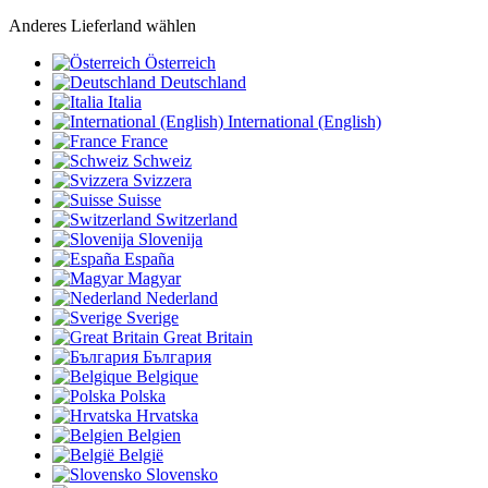
Anderes Lieferland wählen
Österreich
Deutschland
Italia
International (English)
France
Schweiz
Svizzera
Suisse
Switzerland
Slovenija
España
Magyar
Nederland
Sverige
Great Britain
България
Belgique
Polska
Hrvatska
Belgien
België
Slovensko