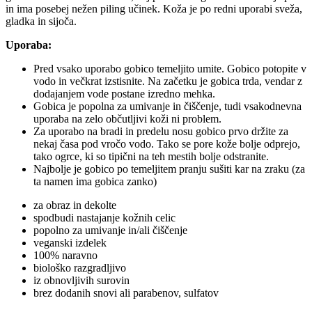
in ima posebej nežen piling učinek. Koža je po redni uporabi sveža,
gladka in sijoča.
Uporaba:
Pred vsako uporabo gobico temeljito umite. Gobico potopite v
vodo in večkrat izstisnite. Na začetku je gobica trda, vendar z
dodajanjem vode postane izredno mehka.
Gobica je popolna za umivanje in čiščenje, tudi vsakodnevna
uporaba na zelo občutljivi koži ni problem.
Za uporabo na bradi in predelu nosu gobico prvo držite za
nekaj časa pod vročo vodo. Tako se pore kože bolje odprejo,
tako ogrce, ki so tipični na teh mestih bolje odstranite.
Najbolje je gobico po temeljitem pranju sušiti kar na zraku (za
ta namen ima gobica zanko)
za obraz in dekolte
spodbudi nastajanje kožnih celic
popolno za umivanje in/ali čiščenje
veganski izdelek
100% naravno
biološko razgradljivo
iz obnovljivih surovin
brez dodanih snovi ali parabenov, sulfatov