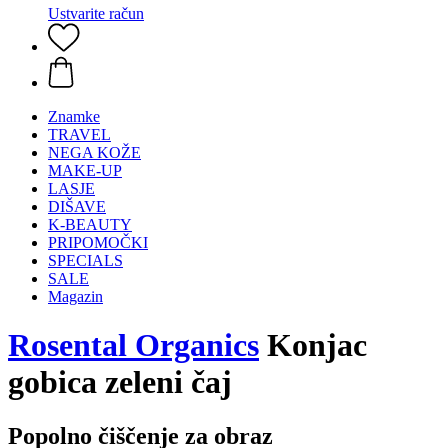
Ustvarite račun
Znamke
TRAVEL
NEGA KOŽE
MAKE-UP
LASJE
DIŠAVE
K-BEAUTY
PRIPOMOČKI
SPECIALS
SALE
Magazin
Rosental Organics
Konjac
gobica zeleni čaj
Popolno čiščenje za obraz