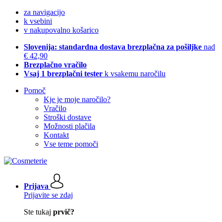
za navigacijo
k vsebini
v nakupovalno košarico
Slovenija: standardna dostava brezplačna za pošiljke
nad
€ 42,90
Brezplačno vračilo
Vsaj 1 brezplačni tester
k vsakemu naročilu
Pomoč
Kje je moje naročilo?
Vračilo
Stroški dostave
Možnosti plačila
Kontakt
Vse teme pomoči
Prijava
Prijavite se zdaj
Ste tukaj
prvič?