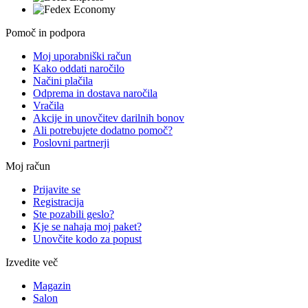
Pomoč in podpora
Moj uporabniški račun
Kako oddati naročilo
Načini plačila
Odprema in dostava naročila
Vračila
Akcije in unovčitev darilnih bonov
Ali potrebujete dodatno pomoč?
Poslovni partnerji
Moj račun
Prijavite se
Registracija
Ste pozabili geslo?
Kje se nahaja moj paket?
Unovčite kodo za popust
Izvedite več
Magazin
Salon