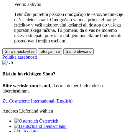
Vedno aktivno
Tehnično potrebni piškotki omogočajo le osnovne funkcije
naše spletne strani. Omogočajo vam na primer zbiranje
izdelkov v vaši nakupovalni košarici ali dostop do vašega
uporabniškega računa. To pomeni, da o vas ne moremo
ničesar sklepati, prav tako dobljeni podatki ne bodo nikoli
posredovani tretjim osebam.
Shrani nastavitve
Strinjam se
Samo obvezno
Politika zasebnosti
Bist du im richtigen Shop?
Bitte wechsle zum Land
, das mit deiner Lieferadresse
übereinstimmt.
Zu Cosmeterie International (English)
Anderes Lieferland wählen
Österreich
Deutschland
Italia