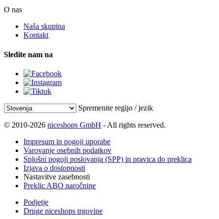
O nas
Naša skupina
Kontakt
Sledite nam na
Spremenite regijo / jezik
© 2010-2026
niceshops GmbH
- All rights reserved.
Impresum in pogoji uporabe
Varovanje osebnih podatkov
Splošni pogoji poslovanja (SPP) in pravica do preklica
Izjava o dostopnosti
Nastavitve zasebnosti
Preklic ABO naročnine
Podjetje
Druge niceshops trgovine