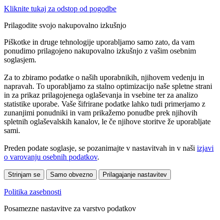
Kliknite tukaj za odstop od pogodbe
Prilagodite svojo nakupovalno izkušnjo
Piškotke in druge tehnologije uporabljamo samo zato, da vam
ponudimo prilagojeno nakupovalno izkušnjo z vašim osebnim
soglasjem.
Za to zbiramo podatke o naših uporabnikih, njihovem vedenju in
napravah. To uporabljamo za stalno optimizacijo naše spletne strani
in za prikaz prilagojenega oglaševanja in vsebine ter za analizo
statistike uporabe. Vaše šifrirane podatke lahko tudi primerjamo z
zunanjimi ponudniki in vam prikažemo ponudbe prek njihovih
spletnih oglaševalskih kanalov, le če njihove storitve že uporabljate
sami.
Preden podate soglasje, se pozanimajte v nastavitvah in v naši
izjavi
o varovanju osebnih podatkov
.
Strinjam se
Samo obvezno
Prilagajanje nastavitev
Politika zasebnosti
Posamezne nastavitve za varstvo podatkov