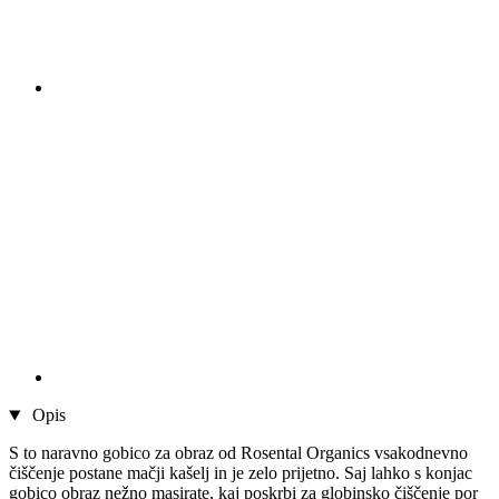
Opis
S to naravno gobico za obraz od Rosental Organics vsakodnevno
čiščenje postane mačji kašelj in je zelo prijetno. Saj lahko s konjac
gobico obraz nežno masirate, kaj poskrbi za globinsko čiščenje por