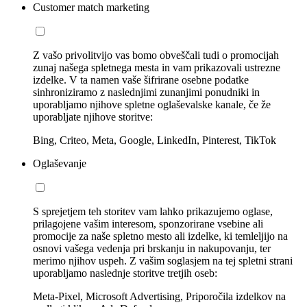
Customer match marketing
Z vašo privolitvijo vas bomo obveščali tudi o promocijah
zunaj našega spletnega mesta in vam prikazovali ustrezne
izdelke. V ta namen vaše šifrirane osebne podatke
sinhroniziramo z naslednjimi zunanjimi ponudniki in
uporabljamo njihove spletne oglaševalske kanale, če že
uporabljate njihove storitve:
Bing, Criteo, Meta, Google, LinkedIn, Pinterest, TikTok
Oglaševanje
S sprejetjem teh storitev vam lahko prikazujemo oglase,
prilagojene vašim interesom, sponzorirane vsebine ali
promocije za naše spletno mesto ali izdelke, ki temleljijo na
osnovi vašega vedenja pri brskanju in nakupovanju, ter
merimo njihov uspeh. Z vašim soglasjem na tej spletni strani
uporabljamo naslednje storitve tretjih oseb:
Meta-Pixel, Microsoft Advertising, Priporočila izdelkov na