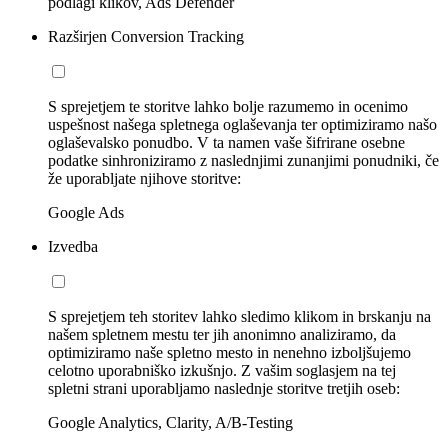
podlagi klikov, Ads Defender
Razširjen Conversion Tracking
S sprejetjem te storitve lahko bolje razumemo in ocenimo
uspešnost našega spletnega oglaševanja ter optimiziramo našo
oglaševalsko ponudbo. V ta namen vaše šifrirane osebne
podatke sinhroniziramo z naslednjimi zunanjimi ponudniki, če
že uporabljate njihove storitve:
Google Ads
Izvedba
S sprejetjem teh storitev lahko sledimo klikom in brskanju na
našem spletnem mestu ter jih anonimno analiziramo, da
optimiziramo naše spletno mesto in nenehno izboljšujemo
celotno uporabniško izkušnjo. Z vašim soglasjem na tej
spletni strani uporabljamo naslednje storitve tretjih oseb:
Google Analytics, Clarity, A/B-Testing