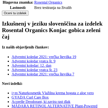
Blagovna znamka:
Rosental Organics
Lastnosti:
Brez testiranja na živalih
Oceni ta izdelek
Izkušnenj v jeziku slovenščina za izdelek
Rosental Organics Konjac gobica zeleni
čaj
Iz naših objavljenih člankov:
Adventni koledar 2021: vrečka številka 19
Adventni koledar vratca št. 9
Adventni koledar: 12. dan
Adventni koledar vratca št. 23
Adventni koledar 2021: vrečka številka 7
Novi izdelki:
i+m Naturkosmetik Vlažilna krema bogata z aloe vero
GYADA Curl Care Box
Acorelle Deodorant, ki zavira rast dlak
MÁDARA RETINOL ALTERNATIVE Plant-Powered