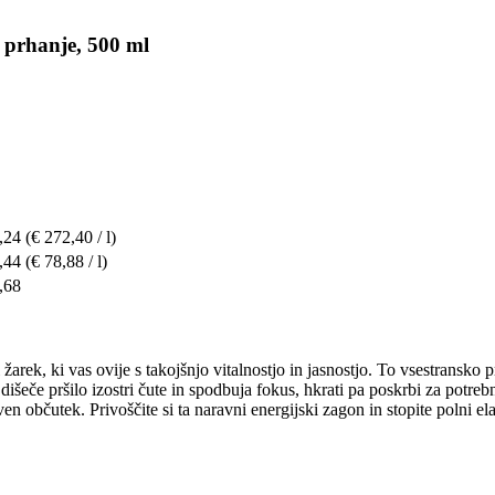
prhanje, 500 ml
,24
(€ 272,40 / l)
,44
(€ 78,88 / l)
,68
 žarek, ki vas ovije s takojšnjo vitalnostjo in jasnostjo. To vsestransko
dišeče pršilo izostri čute in spodbuja fokus, hkrati pa poskrbi za potreb
iven občutek. Privoščite si ta naravni energijski zagon in stopite polni e