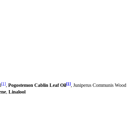
[1]
[1]
l
,
Pogostemon Cablin Leaf Oil
, Juniperus Communis Wood
ene
,
Linalool