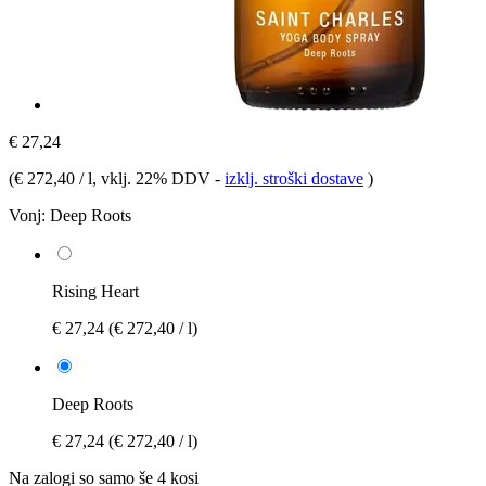
€ 27,24
(
€ 272,40 / l
, vklj. 22% DDV
-
izklj. stroški dostave
)
Vonj:
Deep Roots
Rising Heart
€ 27,24
(€ 272,40 / l)
Deep Roots
€ 27,24
(€ 272,40 / l)
Na zalogi so samo še 4 kosi