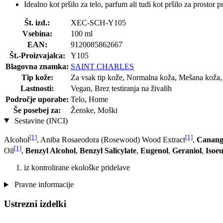
Idealno kot pršilo za telo, parfum ali tudi kot pršilo za prostor pr
Št. izd.:
XEC-SCH-Y105
Vsebina:
100 ml
EAN:
9120085862667
Št.-Proizvajalca:
Y105
Blagovna znamka:
SAINT CHARLES
Tip kože:
Za vsak tip kože, Normalna koža, Mešana koža, 
Lastnosti:
Vegan, Brez testiranja na živalih
Področje uporabe:
Telo, Home
Še posebej za:
Ženske, Moški
Sestavine (INCI)
[1]
[1]
Alcohol
, Aniba Rosaeodora (Rosewood) Wood Extract
,
Cananga
[1]
Oil
,
Benzyl Alcohol
,
Benzyl Salicylate
,
Eugenol
,
Geraniol
,
Isoe
iz kontrolirane ekološke pridelave
Pravne informacije
Ustrezni izdelki