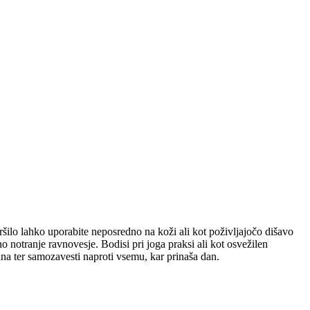
 pršilo lahko uporabite neposredno na koži ali kot poživljajočo dišavo
no notranje ravnovesje. Bodisi pri joga praksi ali kot osvežilen
lana ter samozavesti naproti vsemu, kar prinaša dan.