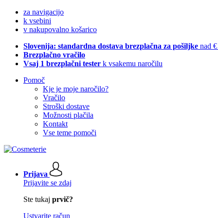
za navigacijo
k vsebini
v nakupovalno košarico
Slovenija: standardna dostava brezplačna za pošiljke
nad €
Brezplačno vračilo
Vsaj 1 brezplačni tester
k vsakemu naročilu
Pomoč
Kje je moje naročilo?
Vračilo
Stroški dostave
Možnosti plačila
Kontakt
Vse teme pomoči
Prijava
Prijavite se zdaj
Ste tukaj
prvič?
Ustvarite račun