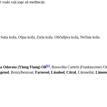
i vsaki vaji joge ali meditacije.
Suha koža, Oljna koža, Zrela koža, Občutljiva koža, Nečista koža
[1]
 Odorata (Ylang Ylang) Oil
, Boswellia Carterii (Frankincense) Oi
ugenol
, Benzylbenzoat,
Farnesol
,
Linalool
,
Citral
, Citronellal,
Limon