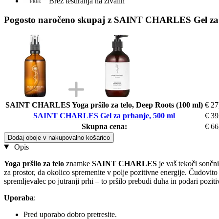
Brez testiranja na živalih
Pogosto naročeno skupaj z SAINT CHARLES Gel za 
SAINT CHARLES Yoga pršilo za telo, Deep Roots (100 ml)
€ 27
SAINT CHARLES Gel za prhanje, 500 ml
€ 39
Skupna cena:
€ 66
Dodaj oboje v nakupovalno košarico
Opis
Yoga pršilo za telo
znamke
SAINT CHARLES
je vaš tekoči sončni
za prostor, da okolico spremenite v polje pozitivne energije. Čudovito 
spremljevalec po jutranji prhi – to pršilo prebudi duha in podari pozit
Uporaba
:
Pred uporabo dobro pretresite.