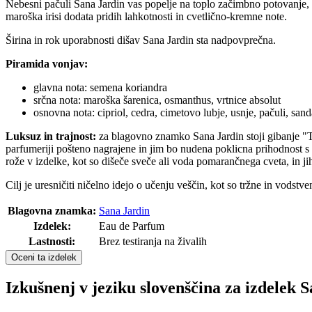
Nebesni pačuli Sana Jardin vas popelje na toplo začimbno potovanje, k
maroška irisi dodata pridih lahkotnosti in cvetlično-kremne note.
Širina in rok uporabnosti dišav Sana Jardin sta nadpovprečna.
Piramida vonjav:
glavna nota: semena koriandra
srčna nota: maroška šarenica, osmanthus, vrtnice absolut
osnovna nota: cipriol, cedra, cimetovo lubje, usnje, pačuli, san
Luksuz in trajnost:
za blagovno znamko Sana Jardin stoji gibanje "T
parfumeriji pošteno nagrajene in jim bo nudena poklicna prihodnost s
rože v izdelke, kot so dišeče sveče ali voda pomarančnega cveta, in ji
Cilj je uresničiti ničelno idejo o učenju veščin, kot so tržne in vods
Blagovna znamka:
Sana Jardin
Izdelek:
Eau de Parfum
Lastnosti:
Brez testiranja na živalih
Oceni ta izdelek
Izkušnenj v jeziku slovenščina za izdelek