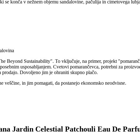
i se konča v nežnem objemu sandalovine, pačulija in cimetovega lubja. V
dalovina
he Beyond Sustainability". To vključuje, na primer, projekt "pomaranč
 posebnim usposabljanjem. Cvetovi pomarančevca, potrebni za proizvodn
h prodajo. Dovoljeno jim je ohraniti skupno plačo.
tvene veščine, in jim pomagati, da postanejo ekonomsko neodvisne.
 Sana Jardin Celestial Patchouli Eau De Par