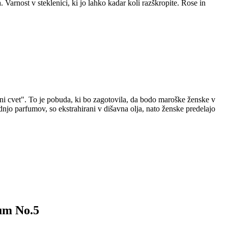
arnost v steklenici, ki jo lahko kadar koli razškropite. Rose in
ni cvet". To je pobuda, ki bo zagotovila, da bodo maroške ženske v
jo parfumov, so ekstrahirani v dišavna olja, nato ženske predelajo
fum No.5