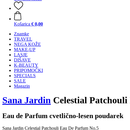
Košarica
€ 0,00
Znamke
TRAVEL
NEGA KOŽE
MAKE-UP
LASJE
DIŠAVE
K-BEAUTY
PRIPOMOČKI
SPECIALS
SALE
Magazin
Sana Jardin
Celestial Patchoul
Eau de Parfum cvetlično-lesen poudarek
Sana Jardin Celestial Patchouli Eau De Parfum No.5