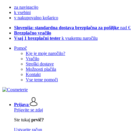
za navigacijo
k vsebini
v nakupovalno košarico
Slovenija: standardna dostava brezplačna za pošiljke
nad €
Brezplačno vračilo
Vsaj 1 brezplačni tester
k vsakemu naročilu
Pomoč
Kje je moje naročilo?
Vračilo
Stroški dostave
Možnosti plačila
Kontakt
Vse teme pomoči
Prijava
Prijavite se zdaj
Ste tukaj
prvič?
Ustvarite račun