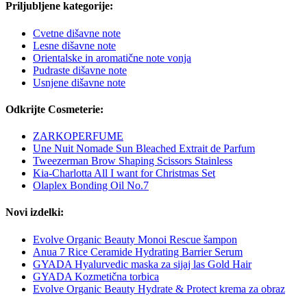
Priljubljene kategorije:
Cvetne dišavne note
Lesne dišavne note
Orientalske in aromatične note vonja
Pudraste dišavne note
Usnjene dišavne note
Odkrijte Cosmeterie:
ZARKOPERFUME
Une Nuit Nomade Sun Bleached Extrait de Parfum
Tweezerman Brow Shaping Scissors Stainless
Kia-Charlotta All I want for Christmas Set
Olaplex Bonding Oil No.7
Novi izdelki:
Evolve Organic Beauty Monoi Rescue šampon
Anua 7 Rice Ceramide Hydrating Barrier Serum
GYADA Hyalurvedic maska za sijaj las Gold Hair
GYADA Kozmetična torbica
Evolve Organic Beauty Hydrate & Protect krema za obraz