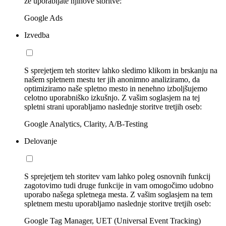
že uporabljate njihove storitve:
Google Ads
Izvedba
S sprejetjem teh storitev lahko sledimo klikom in brskanju na
našem spletnem mestu ter jih anonimno analiziramo, da
optimiziramo naše spletno mesto in nenehno izboljšujemo
celotno uporabniško izkušnjo. Z vašim soglasjem na tej
spletni strani uporabljamo naslednje storitve tretjih oseb:
Google Analytics, Clarity, A/B-Testing
Delovanje
S sprejetjem teh storitev vam lahko poleg osnovnih funkcij
zagotovimo tudi druge funkcije in vam omogočimo udobno
uporabo našega spletnega mesta. Z vašim soglasjem na tem
spletnem mestu uporabljamo naslednje storitve tretjih oseb:
Google Tag Manager, UET (Universal Event Tracking)