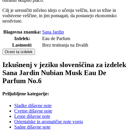
ohraniti skupno plačo.
Cilj je uresničiti ničelno idejo o učenju veščin, kot so tržne in
vodstvene veščine, in jim pomagati, da postanejo ekonomsko
neodvisne.
Blagovna znamka:
Sana Jardin
Izdelek:
Eau de Parfum
Lastnosti:
Brez testiranja na živalih
Oceni ta izdelek
Izkušnenj v jeziku slovenščina za izdelek
Sana Jardin Nubian Musk Eau De
Parfum No.6
Priljubljene kategorije:
Sladke dišavne note
Cvetne dišavne note
Lesne dišavne note
Orientalske in aromatične note vonja
Sadne dišavne note