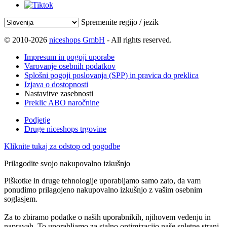
Spremenite regijo / jezik
© 2010-2026
niceshops GmbH
- All rights reserved.
Impresum in pogoji uporabe
Varovanje osebnih podatkov
Splošni pogoji poslovanja (SPP) in pravica do preklica
Izjava o dostopnosti
Nastavitve zasebnosti
Preklic ABO naročnine
Podjetje
Druge niceshops trgovine
Kliknite tukaj za odstop od pogodbe
Prilagodite svojo nakupovalno izkušnjo
Piškotke in druge tehnologije uporabljamo samo zato, da vam
ponudimo prilagojeno nakupovalno izkušnjo z vašim osebnim
soglasjem.
Za to zbiramo podatke o naših uporabnikih, njihovem vedenju in
napravah. To uporabljamo za stalno optimizacijo naše spletne strani