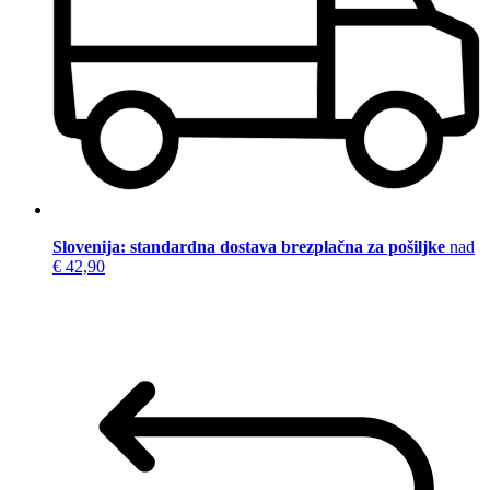
Slovenija: standardna dostava brezplačna za pošiljke
nad
€ 42,90