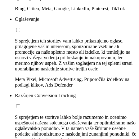
Bing, Criteo, Meta, Google, LinkedIn, Pinterest, TikTok
Oglaševanje
S sprejetjem teh storitev vam lahko prikazujemo oglase,
prilagojene vašim interesom, sponzorirane vsebine ali
promocije za naše spletno mesto ali izdelke, ki temleljijo na
osnovi vašega vedenja pri brskanju in nakupovanju, ter
merimo njihov uspeh. Z vašim soglasjem na tej spletni strani
uporabljamo naslednje storitve tretjih oseb:
Meta-Pixel, Microsoft Advertising, Priporočila izdelkov na
podlagi klikov, Ads Defender
Razširjen Conversion Tracking
S sprejetjem te storitve lahko bolje razumemo in ocenimo
uspešnost našega spletnega oglaševanja ter optimiziramo našo
oglaševalsko ponudbo. V ta namen vaše šifrirane osebne
podatke sinhroniziramo z naslednjimi zunanjimi ponudniki, če