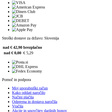
Stroški dostave za državo: Slovenija
nad € 42,90
brezplačno
nad € 0,00
€ 5,29
Pomoč in podpora
Moj uporabniški račun
Kako oddati naročilo
Načini plačila
Odprema in dostava naročila
Vračila
Akcije in unovčitev darilnih bonov