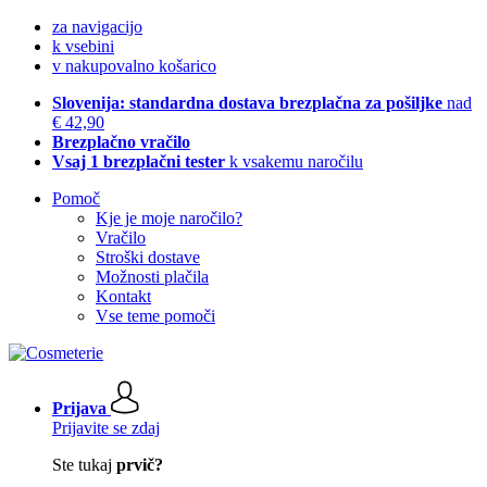
za navigacijo
k vsebini
v nakupovalno košarico
Slovenija: standardna dostava brezplačna za pošiljke
nad
€ 42,90
Brezplačno vračilo
Vsaj 1 brezplačni tester
k vsakemu naročilu
Pomoč
Kje je moje naročilo?
Vračilo
Stroški dostave
Možnosti plačila
Kontakt
Vse teme pomoči
Prijava
Prijavite se zdaj
Ste tukaj
prvič?