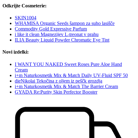
Odkrijte Cosmeterie:
SKIN1004
WHAMISA Organic Seeds šampon za suho lasišče
Commodity Gold Expressive Parfum
i like it clean Magnezijev L-treonat v prahu
ILIA Beauty Liquid Powder Chromatic Eye Tint
Novi izdelki:
I WANT YOU NAKED Sweet Roses Pure Aloe Hand
Cream
i+m Naturkosmetik Mix & Match Daily UV-Fluid SPF 50
dieNikolai Tekočina z oljem iz peščk grozdja
i+m Naturkosmetik Mix & Match The Barrier Cream
GYADA Re:Purity Skin Perfector Booster