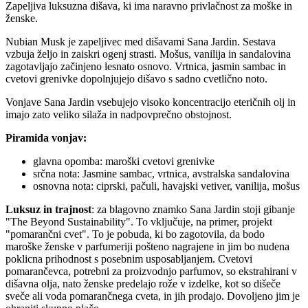
Zapeljiva luksuzna dišava, ki ima naravno privlačnost za moške in
ženske.
Nubian Musk je zapeljivec med dišavami Sana Jardin. Sestava
vzbuja željo in zaiskri ogenj strasti. Mošus, vanilija in sandalovina
zagotavljajo začinjeno lesnato osnovo. Vrtnica, jasmin sambac in
cvetovi grenivke dopolnjujejo dišavo s sadno cvetlično noto.
Vonjave Sana Jardin vsebujejo visoko koncentracijo eteričnih olj in
imajo zato veliko silaža in nadpovprečno obstojnost.
Piramida vonjav:
glavna opomba: maroški cvetovi grenivke
srčna nota: Jasmine sambac, vrtnica, avstralska sandalovina
osnovna nota: ciprski, pačuli, havajski vetiver, vanilija, mošus
Luksuz in trajnost
: za blagovno znamko Sana Jardin stoji gibanje
"The Beyond Sustainability". To vključuje, na primer, projekt
"pomarančni cvet". To je pobuda, ki bo zagotovila, da bodo
maroške ženske v parfumeriji pošteno nagrajene in jim bo nudena
poklicna prihodnost s posebnim usposabljanjem. Cvetovi
pomarančevca, potrebni za proizvodnjo parfumov, so ekstrahirani v
dišavna olja, nato ženske predelajo rože v izdelke, kot so dišeče
sveče ali voda pomarančnega cveta, in jih prodajo. Dovoljeno jim je