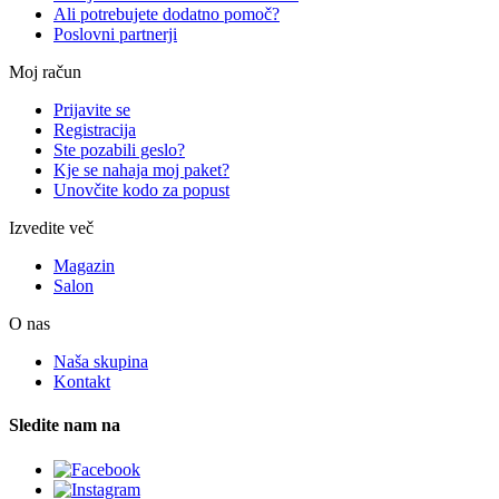
Ali potrebujete dodatno pomoč?
Poslovni partnerji
Moj račun
Prijavite se
Registracija
Ste pozabili geslo?
Kje se nahaja moj paket?
Unovčite kodo za popust
Izvedite več
Magazin
Salon
O nas
Naša skupina
Kontakt
Sledite nam na