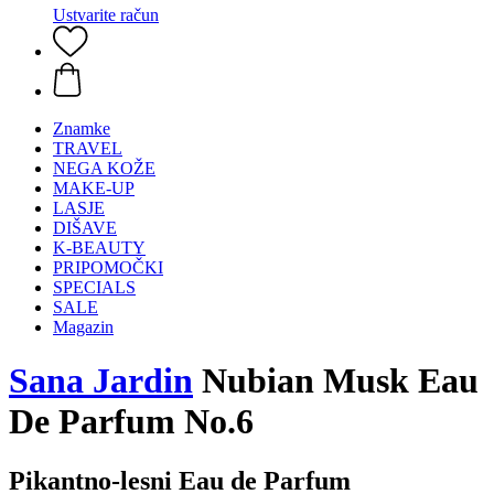
Ustvarite račun
Znamke
TRAVEL
NEGA KOŽE
MAKE-UP
LASJE
DIŠAVE
K-BEAUTY
PRIPOMOČKI
SPECIALS
SALE
Magazin
Sana Jardin
Nubian Musk Eau
De Parfum No.6
Pikantno-lesni Eau de Parfum