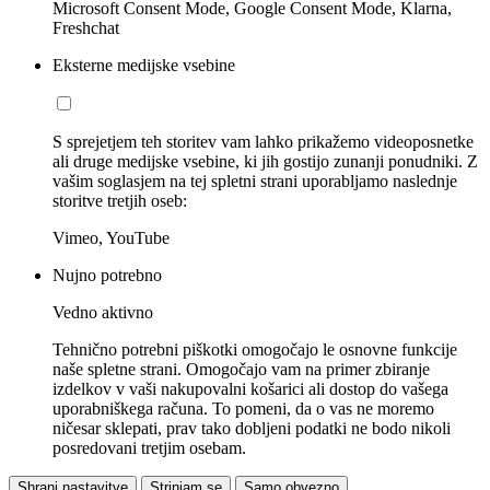
Microsoft Consent Mode, Google Consent Mode, Klarna,
Freshchat
Eksterne medijske vsebine
S sprejetjem teh storitev vam lahko prikažemo videoposnetke
ali druge medijske vsebine, ki jih gostijo zunanji ponudniki. Z
vašim soglasjem na tej spletni strani uporabljamo naslednje
storitve tretjih oseb:
Vimeo, YouTube
Nujno potrebno
Vedno aktivno
Tehnično potrebni piškotki omogočajo le osnovne funkcije
naše spletne strani. Omogočajo vam na primer zbiranje
izdelkov v vaši nakupovalni košarici ali dostop do vašega
uporabniškega računa. To pomeni, da o vas ne moremo
ničesar sklepati, prav tako dobljeni podatki ne bodo nikoli
posredovani tretjim osebam.
Shrani nastavitve
Strinjam se
Samo obvezno