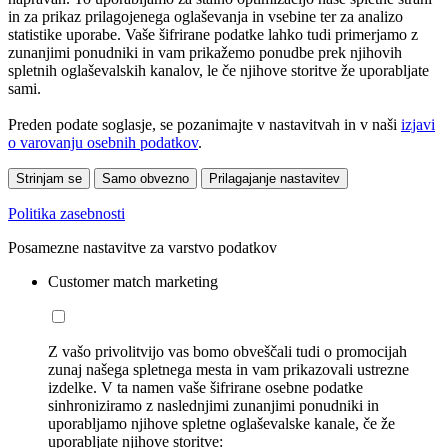
in za prikaz prilagojenega oglaševanja in vsebine ter za analizo
statistike uporabe. Vaše šifrirane podatke lahko tudi primerjamo z
zunanjimi ponudniki in vam prikažemo ponudbe prek njihovih
spletnih oglaševalskih kanalov, le če njihove storitve že uporabljate
sami.
Preden podate soglasje, se pozanimajte v nastavitvah in v naši
izjavi
o varovanju osebnih podatkov
.
Strinjam se
Samo obvezno
Prilagajanje nastavitev
Politika zasebnosti
Posamezne nastavitve za varstvo podatkov
Customer match marketing
Z vašo privolitvijo vas bomo obveščali tudi o promocijah
zunaj našega spletnega mesta in vam prikazovali ustrezne
izdelke. V ta namen vaše šifrirane osebne podatke
sinhroniziramo z naslednjimi zunanjimi ponudniki in
uporabljamo njihove spletne oglaševalske kanale, če že
uporabljate njihove storitve: