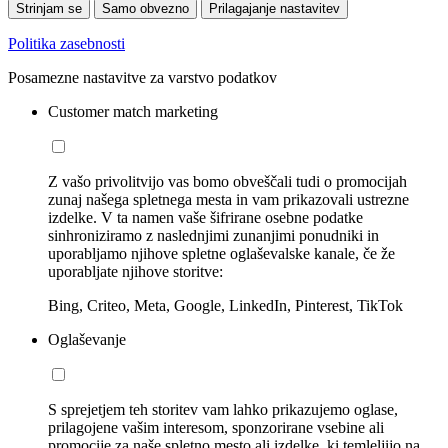
Strinjam se
Samo obvezno
Prilagajanje nastavitev
Politika zasebnosti
Posamezne nastavitve za varstvo podatkov
Customer match marketing
Z vašo privolitvijo vas bomo obveščali tudi o promocijah
zunaj našega spletnega mesta in vam prikazovali ustrezne
izdelke. V ta namen vaše šifrirane osebne podatke
sinhroniziramo z naslednjimi zunanjimi ponudniki in
uporabljamo njihove spletne oglaševalske kanale, če že
uporabljate njihove storitve:
Bing, Criteo, Meta, Google, LinkedIn, Pinterest, TikTok
Oglaševanje
S sprejetjem teh storitev vam lahko prikazujemo oglase,
prilagojene vašim interesom, sponzorirane vsebine ali
promocije za naše spletno mesto ali izdelke, ki temleljijo na