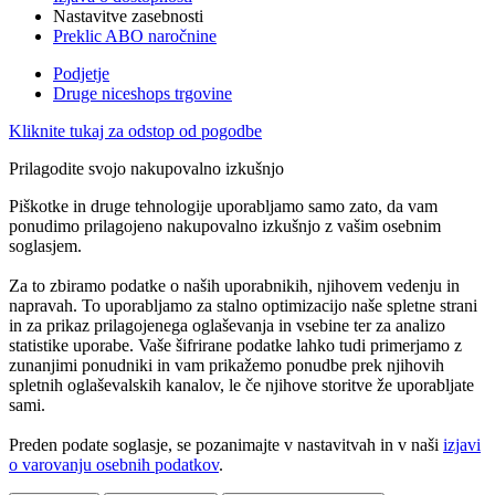
Nastavitve zasebnosti
Preklic ABO naročnine
Podjetje
Druge niceshops trgovine
Kliknite tukaj za odstop od pogodbe
Prilagodite svojo nakupovalno izkušnjo
Piškotke in druge tehnologije uporabljamo samo zato, da vam
ponudimo prilagojeno nakupovalno izkušnjo z vašim osebnim
soglasjem.
Za to zbiramo podatke o naših uporabnikih, njihovem vedenju in
napravah. To uporabljamo za stalno optimizacijo naše spletne strani
in za prikaz prilagojenega oglaševanja in vsebine ter za analizo
statistike uporabe. Vaše šifrirane podatke lahko tudi primerjamo z
zunanjimi ponudniki in vam prikažemo ponudbe prek njihovih
spletnih oglaševalskih kanalov, le če njihove storitve že uporabljate
sami.
Preden podate soglasje, se pozanimajte v nastavitvah in v naši
izjavi
o varovanju osebnih podatkov
.