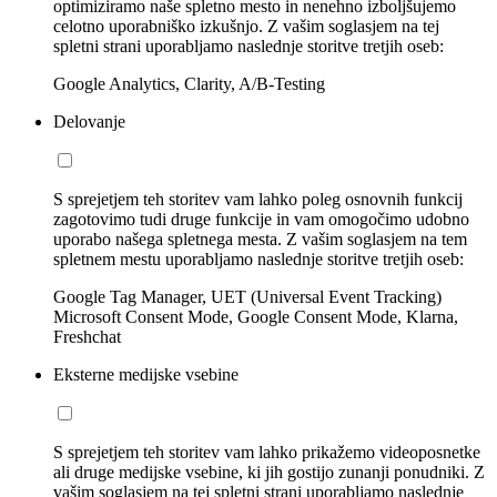
optimiziramo naše spletno mesto in nenehno izboljšujemo
celotno uporabniško izkušnjo. Z vašim soglasjem na tej
spletni strani uporabljamo naslednje storitve tretjih oseb:
Google Analytics, Clarity, A/B-Testing
Delovanje
S sprejetjem teh storitev vam lahko poleg osnovnih funkcij
zagotovimo tudi druge funkcije in vam omogočimo udobno
uporabo našega spletnega mesta. Z vašim soglasjem na tem
spletnem mestu uporabljamo naslednje storitve tretjih oseb:
Google Tag Manager, UET (Universal Event Tracking)
Microsoft Consent Mode, Google Consent Mode, Klarna,
Freshchat
Eksterne medijske vsebine
S sprejetjem teh storitev vam lahko prikažemo videoposnetke
ali druge medijske vsebine, ki jih gostijo zunanji ponudniki. Z
vašim soglasjem na tej spletni strani uporabljamo naslednje