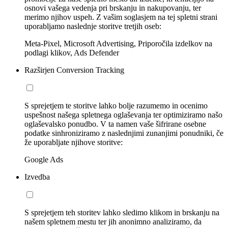
osnovi vašega vedenja pri brskanju in nakupovanju, ter
merimo njihov uspeh. Z vašim soglasjem na tej spletni strani
uporabljamo naslednje storitve tretjih oseb:
Meta-Pixel, Microsoft Advertising, Priporočila izdelkov na
podlagi klikov, Ads Defender
Razširjen Conversion Tracking
S sprejetjem te storitve lahko bolje razumemo in ocenimo
uspešnost našega spletnega oglaševanja ter optimiziramo našo
oglaševalsko ponudbo. V ta namen vaše šifrirane osebne
podatke sinhroniziramo z naslednjimi zunanjimi ponudniki, če
že uporabljate njihove storitve:
Google Ads
Izvedba
S sprejetjem teh storitev lahko sledimo klikom in brskanju na
našem spletnem mestu ter jih anonimno analiziramo, da