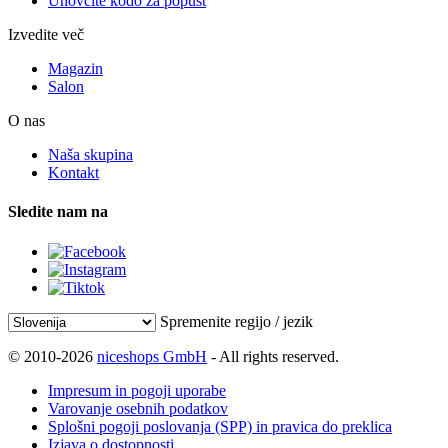
Unovčite kodo za popust
Izvedite več
Magazin
Salon
O nas
Naša skupina
Kontakt
Sledite nam na
Spremenite regijo / jezik
© 2010-2026
niceshops GmbH
- All rights reserved.
Impresum in pogoji uporabe
Varovanje osebnih podatkov
Splošni pogoji poslovanja (SPP) in pravica do preklica
Izjava o dostopnosti