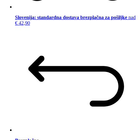
Slovenija: standardna dostava brezplačna za pošiljke
nad
€ 42,90