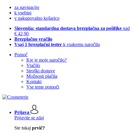
za navigacijo
k vsebini
v nakupovalno košarico
Slovenija: standardna dostava brezplačna za pošiljke
nad
€ 42,90
Brezplačno vračilo
Vsaj 1 brezplačni tester
k vsakemu naročilu
Pomoč
Kje je moje naročilo?
Vračilo
Stroški dostave
Možnosti plačila
Kontakt
Vse teme pomoči
Prijava
Prijavite se zdaj
Ste tukaj
prvič?