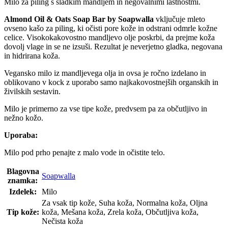
Milo za piling s sladkim mandljem in negovalnimi lastnostmi.
Almond Oil & Oats Soap Bar by Soapwalla
vključuje mleto
ovseno kašo za piling, ki očisti pore kože in odstrani odmrle kožne
celice. Visokokakovostno mandljevo olje poskrbi, da prejme koža
dovolj vlage in se ne izsuši. Rezultat je neverjetno gladka, negovana
in hidrirana koža.
Vegansko milo iz mandljevega olja in ovsa je ročno izdelano in
oblikovano v kock z uporabo samo najkakovostnejših organskih in
živilskih sestavin.
Milo je primerno za vse tipe kože, predvsem pa za občutljivo in
nežno kožo.
Uporaba:
Milo pod prho penajte z malo vode in očistite telo.
Blagovna
Soapwalla
znamka:
Izdelek:
Milo
Za vsak tip kože, Suha koža, Normalna koža, Oljna
Tip kože:
koža, Mešana koža, Zrela koža, Občutljiva koža,
Nečista koža