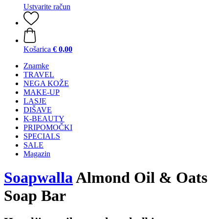
Ustvarite račun
Košarica
€ 0,00
Znamke
TRAVEL
NEGA KOŽE
MAKE-UP
LASJE
DIŠAVE
K-BEAUTY
PRIPOMOČKI
SPECIALS
SALE
Magazin
Soapwalla
Almond Oil & Oats
Soap Bar