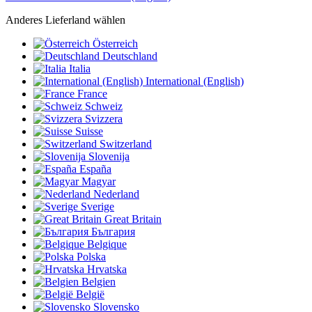
Anderes Lieferland wählen
Österreich
Deutschland
Italia
International (English)
France
Schweiz
Svizzera
Suisse
Switzerland
Slovenija
España
Magyar
Nederland
Sverige
Great Britain
България
Belgique
Polska
Hrvatska
Belgien
België
Slovensko