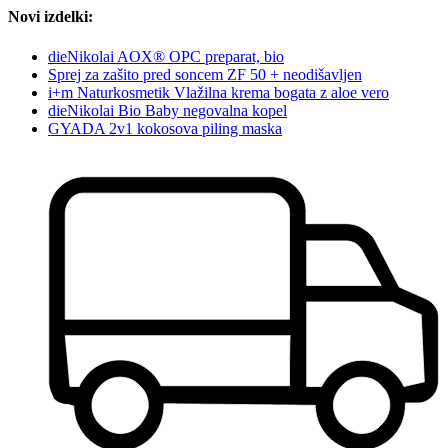
Novi izdelki:
dieNikolai AOX® OPC preparat, bio
Sprej za zašito pred soncem ZF 50 + neodišavljen
i+m Naturkosmetik Vlažilna krema bogata z aloe vero
dieNikolai Bio Baby negovalna kopel
GYADA 2v1 kokosova piling maska