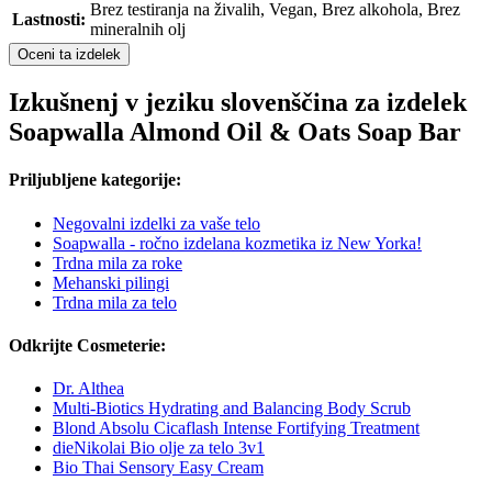
Brez testiranja na živalih, Vegan, Brez alkohola, Brez
Lastnosti:
mineralnih olj
Oceni ta izdelek
Izkušnenj v jeziku slovenščina za izdelek
Soapwalla Almond Oil & Oats Soap Bar
Priljubljene kategorije:
Negovalni izdelki za vaše telo
Soapwalla - ročno izdelana kozmetika iz New Yorka!
Trdna mila za roke
Mehanski pilingi
Trdna mila za telo
Odkrijte Cosmeterie:
Dr. Althea
Multi-Biotics Hydrating and Balancing Body Scrub
Blond Absolu Cicaflash Intense Fortifying Treatment
dieNikolai Bio olje za telo 3v1
Bio Thai Sensory Easy Cream