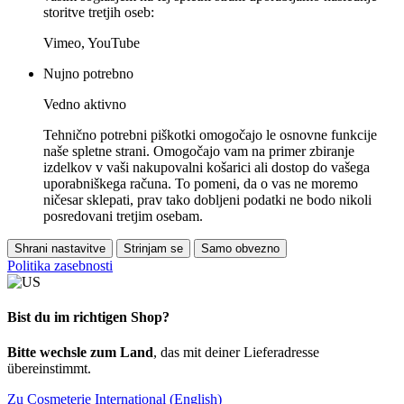
storitve tretjih oseb:
Vimeo, YouTube
Nujno potrebno
Vedno aktivno
Tehnično potrebni piškotki omogočajo le osnovne funkcije
naše spletne strani. Omogočajo vam na primer zbiranje
izdelkov v vaši nakupovalni košarici ali dostop do vašega
uporabniškega računa. To pomeni, da o vas ne moremo
ničesar sklepati, prav tako dobljeni podatki ne bodo nikoli
posredovani tretjim osebam.
Shrani nastavitve
Strinjam se
Samo obvezno
Politika zasebnosti
Bist du im richtigen Shop?
Bitte wechsle zum Land
, das mit deiner Lieferadresse
übereinstimmt.
Zu Cosmeterie International (English)