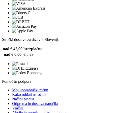
Stroški dostave za državo: Slovenija
nad € 42,90
brezplačno
nad € 0,00
€ 5,29
Pomoč in podpora
Moj uporabniški račun
Kako oddati naročilo
Načini plačila
Odprema in dostava naročila
Vračila
Akcije in unovčitev darilnih bonov