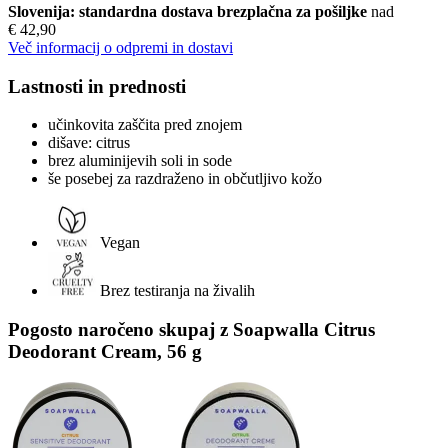
Slovenija: standardna dostava brezplačna za pošiljke
nad
€ 42,90
Več informacij o odpremi in dostavi
Lastnosti in prednosti
učinkovita zaščita pred znojem
dišave: citrus
brez aluminijevih soli in sode
še posebej za razdraženo in občutljivo kožo
Vegan
Brez testiranja na živalih
Pogosto naročeno skupaj z Soapwalla Citrus
Deodorant Cream, 56 g