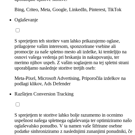
Bing, Criteo, Meta, Google, LinkedIn, Pinterest, TikTok
Oglaševanje
S sprejetjem teh storitev vam lahko prikazujemo oglase,
prilagojene vašim interesom, sponzorirane vsebine ali
promocije za naše spletno mesto ali izdelke, ki temleljijo na
osnovi vašega vedenja pri brskanju in nakupovanju, ter
merimo njihov uspeh. Z vašim soglasjem na tej spletni strani
uporabljamo naslednje storitve tretjih oseb:
Meta-Pixel, Microsoft Advertising, Priporočila izdelkov na
podlagi klikov, Ads Defender
Razširjen Conversion Tracking
S sprejetjem te storitve lahko bolje razumemo in ocenimo
uspešnost našega spletnega oglaševanja ter optimiziramo našo
oglaševalsko ponudbo. V ta namen vaše šifrirane osebne
podatke sinhroniziramo z naslednjimi zunanjimi ponudniki, če