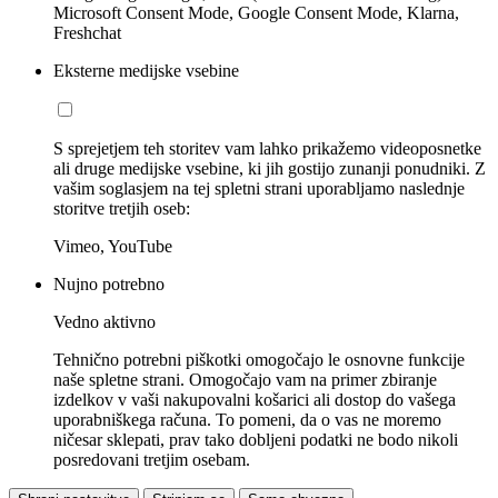
Microsoft Consent Mode, Google Consent Mode, Klarna,
Freshchat
Eksterne medijske vsebine
S sprejetjem teh storitev vam lahko prikažemo videoposnetke
ali druge medijske vsebine, ki jih gostijo zunanji ponudniki. Z
vašim soglasjem na tej spletni strani uporabljamo naslednje
storitve tretjih oseb:
Vimeo, YouTube
Nujno potrebno
Vedno aktivno
Tehnično potrebni piškotki omogočajo le osnovne funkcije
naše spletne strani. Omogočajo vam na primer zbiranje
izdelkov v vaši nakupovalni košarici ali dostop do vašega
uporabniškega računa. To pomeni, da o vas ne moremo
ničesar sklepati, prav tako dobljeni podatki ne bodo nikoli
posredovani tretjim osebam.