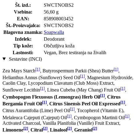
Št. izd.:
SWCTNOBS2
Vsebina:
56,60 g
EAN:
858908003452
Št.-Proizvajalca:
SWCTNOBS2
Blagovna znamka:
Soapwalla
Izdelek:
Deodorant
Tip kože:
Občutljiva koža
Lastnosti:
Vegan, Brez testiranja na živalih
Sestavine (INCI)
[1]
[1]
Zea Mays Starch
, Butyrospermum Parkii (Shea) Butter
,
[1]
Helianthus Annus (Sunflower) Seed Oil
, Magnesium Hydroxide,
Caolin Clay, Lycopodium Clavatum (Club Moss) Extract,
[1]
[1]
Sunflower Lecithin
, Litsea Cubeba (May Chang) Fruit Oil
,
[1]
Cymbopogon Flexuosus (Lemongras) Herb Oil
,
Citrus
[1]
[1]
Bergamia Fruit Oil
,
Citrus Sinensis Peel Oil Expressed
,
[1]
Citrus Aurantifolia (Lime) Peel Oil
, Tocopherol (Vitamin E),
[1]
[1]
Melaleuca Cajeputi (Cajeput) Oil
, Cymbopogon Martinii Oil
,
Activated Charcoal, Vanilla Planifolia (Vanille) Fruit Extract,
[2]
[2]
[2]
[2]
Limonene
,
Citral
,
Linalool
,
Geraniol