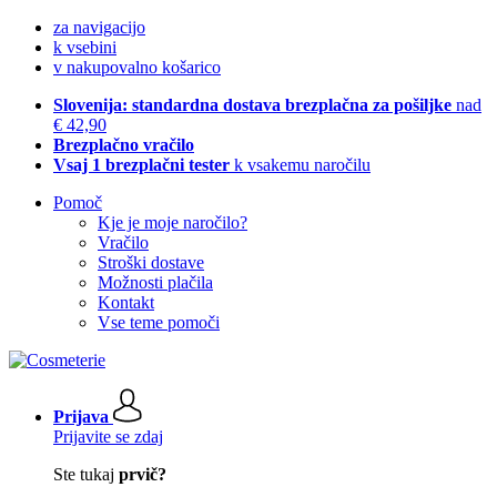
za navigacijo
k vsebini
v nakupovalno košarico
Slovenija: standardna dostava brezplačna za pošiljke
nad
€ 42,90
Brezplačno vračilo
Vsaj 1 brezplačni tester
k vsakemu naročilu
Pomoč
Kje je moje naročilo?
Vračilo
Stroški dostave
Možnosti plačila
Kontakt
Vse teme pomoči
Prijava
Prijavite se zdaj
Ste tukaj
prvič?