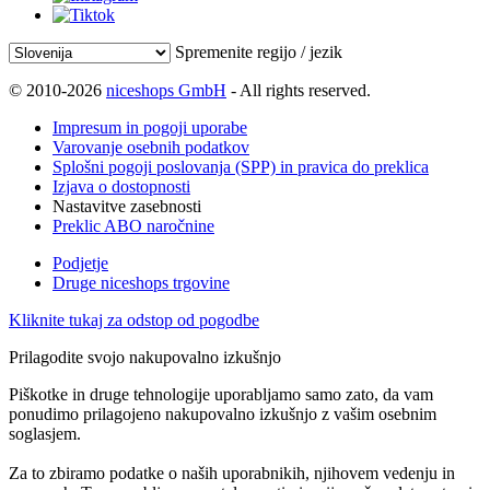
Spremenite regijo / jezik
© 2010-2026
niceshops GmbH
- All rights reserved.
Impresum in pogoji uporabe
Varovanje osebnih podatkov
Splošni pogoji poslovanja (SPP) in pravica do preklica
Izjava o dostopnosti
Nastavitve zasebnosti
Preklic ABO naročnine
Podjetje
Druge niceshops trgovine
Kliknite tukaj za odstop od pogodbe
Prilagodite svojo nakupovalno izkušnjo
Piškotke in druge tehnologije uporabljamo samo zato, da vam
ponudimo prilagojeno nakupovalno izkušnjo z vašim osebnim
soglasjem.
Za to zbiramo podatke o naših uporabnikih, njihovem vedenju in