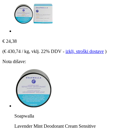
€ 24,38
(
€ 430,74 / kg
, vklj. 22% DDV
-
izklj. stroški dostave
)
Nota dišave:
Soapwalla
Lavender Mint Deodorant Cream Sensitive