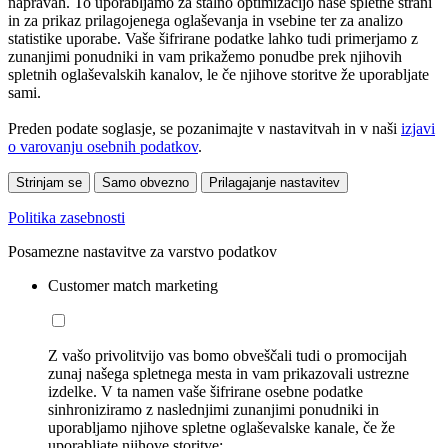
napravah. To uporabljamo za stalno optimizacijo naše spletne strani
in za prikaz prilagojenega oglaševanja in vsebine ter za analizo
statistike uporabe. Vaše šifrirane podatke lahko tudi primerjamo z
zunanjimi ponudniki in vam prikažemo ponudbe prek njihovih
spletnih oglaševalskih kanalov, le če njihove storitve že uporabljate
sami.
Preden podate soglasje, se pozanimajte v nastavitvah in v naši
izjavi
o varovanju osebnih podatkov
.
Strinjam se
Samo obvezno
Prilagajanje nastavitev
Politika zasebnosti
Posamezne nastavitve za varstvo podatkov
Customer match marketing
Z vašo privolitvijo vas bomo obveščali tudi o promocijah
zunaj našega spletnega mesta in vam prikazovali ustrezne
izdelke. V ta namen vaše šifrirane osebne podatke
sinhroniziramo z naslednjimi zunanjimi ponudniki in
uporabljamo njihove spletne oglaševalske kanale, če že
uporabljate njihove storitve: