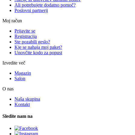
Ali potrebujete dodatno pomoč?
Poslovni partnerji
Moj račun
Prijavite se
Registracija
Ste pozabili geslo?
Kje se nahaja moj paket?
Unovčite kodo za popust
Izvedite več
Magazin
Salon
O nas
Naša skupina
Kontakt
Sledite nam na