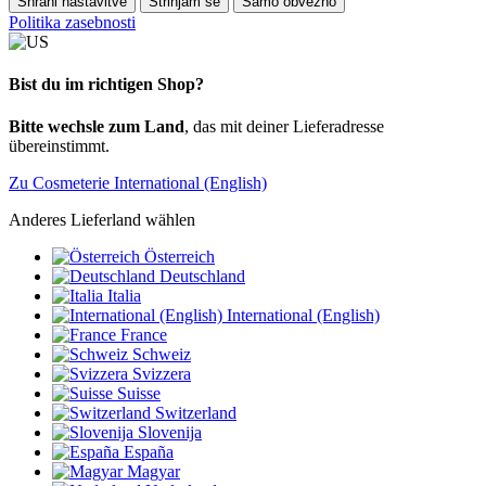
Shrani nastavitve
Strinjam se
Samo obvezno
Politika zasebnosti
Bist du im richtigen Shop?
Bitte wechsle zum Land
, das mit deiner Lieferadresse
übereinstimmt.
Zu Cosmeterie International (English)
Anderes Lieferland wählen
Österreich
Deutschland
Italia
International (English)
France
Schweiz
Svizzera
Suisse
Switzerland
Slovenija
España
Magyar