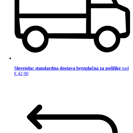
Slovenija: standardna dostava brezplačna za pošiljke
nad
€ 42,90