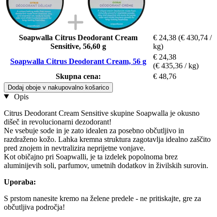
Soapwalla Citrus Deodorant Cream
€ 24,38
(€ 430,74 /
Sensitive, 56,60 g
kg)
€ 24,38
Soapwalla Citrus Deodorant Cream, 56 g
(€ 435,36 / kg)
Skupna cena:
€ 48,76
Dodaj oboje v nakupovalno košarico
Opis
Citrus Deodorant Cream Sensitive skupine Soapwalla je okusno
dišeč in revolucionarni dezodorant!
Ne vsebuje sode in je zato idealen za posebno občutljivo in
razdraženo kožo. Lahka kremna struktura zagotavlja idealno zaščito
pred znojem in nevtralizira neprijetne vonjave.
Kot običajno pri Soapwalli, je ta izdelek popolnoma brez
aluminijevih soli, parfumov, umetnih dodatkov in živilskih surovin.
Uporaba:
S prstom nanesite kremo na želene predele - ne pritiskajte, gre za
občutljiva področja!