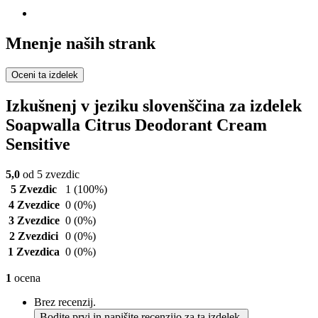
Mnenje naših strank
Oceni ta izdelek
Izkušnenj v jeziku slovenščina za izdelek
Soapwalla Citrus Deodorant Cream
Sensitive
5,0
od 5 zvezdic
5 Zvezdic
1
(100%)
4 Zvezdice
0
(0%)
3 Zvezdice
0
(0%)
2 Zvezdici
0
(0%)
1 Zvezdica
0
(0%)
1
ocena
Brez recenzij.
Bodite prvi in napišite recenzijo za ta izdelek.