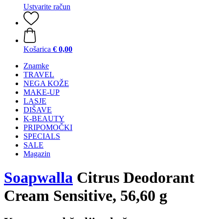
Ustvarite račun
Košarica
€ 0,00
Znamke
TRAVEL
NEGA KOŽE
MAKE-UP
LASJE
DIŠAVE
K-BEAUTY
PRIPOMOČKI
SPECIALS
SALE
Magazin
Soapwalla
Citrus Deodorant
Cream Sensitive, 56,60 g