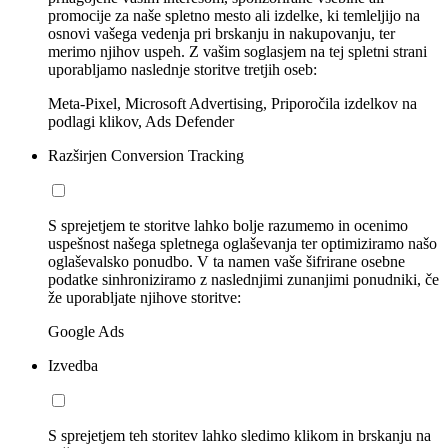
promocije za naše spletno mesto ali izdelke, ki temleljijo na
osnovi vašega vedenja pri brskanju in nakupovanju, ter
merimo njihov uspeh. Z vašim soglasjem na tej spletni strani
uporabljamo naslednje storitve tretjih oseb:
Meta-Pixel, Microsoft Advertising, Priporočila izdelkov na
podlagi klikov, Ads Defender
Razširjen Conversion Tracking
S sprejetjem te storitve lahko bolje razumemo in ocenimo
uspešnost našega spletnega oglaševanja ter optimiziramo našo
oglaševalsko ponudbo. V ta namen vaše šifrirane osebne
podatke sinhroniziramo z naslednjimi zunanjimi ponudniki, če
že uporabljate njihove storitve:
Google Ads
Izvedba
S sprejetjem teh storitev lahko sledimo klikom in brskanju na