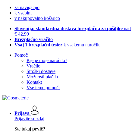
za navigacijo
k vsebini
v nakupovalno košarico
Slovenija: standardna dostava brezplačna za pošiljke
nad
€ 42,90
Brezplačno vračilo
Vsaj 1 brezplačni tester
k vsakemu naročilu
Pomoč
Kje je moje naročilo?
Vračilo
Stroški dostave
Možnosti plačila
Kontakt
Vse teme pomoči
Prijava
Prijavite se zdaj
Ste tukaj
prvič?