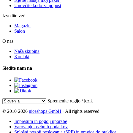
Kje se nahaja moj paket?
Unovčite kodo za popust
Izvedite več
Magazin
Salon
O nas
Naša skupina
Kontakt
Sledite nam na
Spremenite regijo / jezik
© 2010-2026
niceshops GmbH
- All rights reserved.
Impresum in pogoji uporabe
Varovanje osebnih podatkov
Splošni pogoji poslovanja (SPP) in pravica do preklica