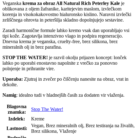
Veganska
krema za obraz All Natural Rich Peterley Kale
je
oblikovana z oljem žafranike, karitejevim maslom, izvlečkom
korenja in visokokakovostno hialuronsko kislino. Naravni izvlečki
zeliščnega ohrovta in peteršilja skladno dopolnjujejo sestavine.
Zaradi harmonične formule lahko kremo vsak dan uporabljajo vsi
tipi kože. Zagotavlja intenzivno vlago in podpira regeneracijo.
Dnevna krema je veganska, cruelty-free, brez silikona, brez
mineralnih olj in brez parafina.
STOP THE WATER!
je razvil okolju prijazen koncept: lonček
lahko po uporabi enostavno napolnite z vrečko za ponovno
polnjenje in prihranite vire.
Uporaba:
Zjutraj in zvečer po čiščenju nanesite na obraz, vrat in
dekolte.
Namig
: idealno tudi v hladnejših časih za dodaten vir vlaženja.
Blagovna
Stop The Water!
znamka:
Izdelek:
Kreme
Vegan, Brez mineralnih olj, Brez testiranja na živalih,
Lastnosti:
Brez silikona, Vlaženje
Področje