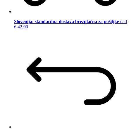
Slovenija: standardna dostava brezplačna za pošiljke
nad
€ 42,90