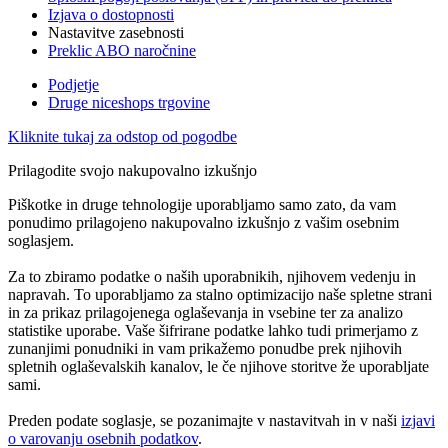
Izjava o dostopnosti
Nastavitve zasebnosti
Preklic ABO naročnine
Podjetje
Druge niceshops trgovine
Kliknite tukaj za odstop od pogodbe
Prilagodite svojo nakupovalno izkušnjo
Piškotke in druge tehnologije uporabljamo samo zato, da vam
ponudimo prilagojeno nakupovalno izkušnjo z vašim osebnim
soglasjem.
Za to zbiramo podatke o naših uporabnikih, njihovem vedenju in
napravah. To uporabljamo za stalno optimizacijo naše spletne strani
in za prikaz prilagojenega oglaševanja in vsebine ter za analizo
statistike uporabe. Vaše šifrirane podatke lahko tudi primerjamo z
zunanjimi ponudniki in vam prikažemo ponudbe prek njihovih
spletnih oglaševalskih kanalov, le če njihove storitve že uporabljate
sami.
Preden podate soglasje, se pozanimajte v nastavitvah in v naši
izjavi
o varovanju osebnih podatkov
.