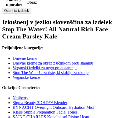
Obraz
uporabe:
Oceni ta izdelek
Izkušnenj v jeziku slovenščina za izdelek
Stop The Water! All Natural Rich Face
Cream Parsley Kale
Priljubljene kategorije:
Dnevne kreme
Dnevne kreme za obraz z učinkom proti staranju
Veganski izdelki za nego proti staranju
Stop The Water! - za tiste, ki skrbijo za okolje
Veganske kreme
Odkrijte Cosmeterie:
Nailberry
Sigma Beauty 3DHD™ Blender
BYNACHT Overnight Onboard Hydration Mist
Klairs Supple Preparation Facial Toner
SAINT CHARLES Kopalna sol Rising Heart