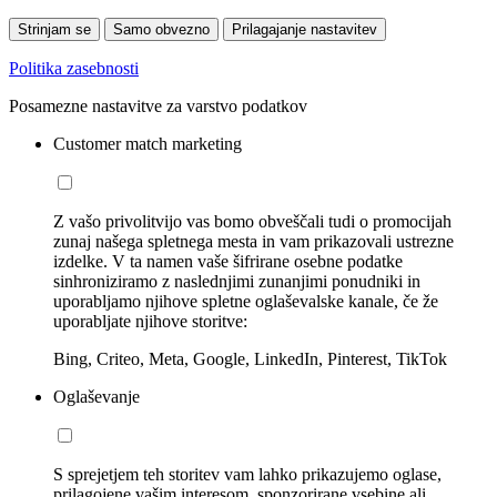
Strinjam se
Samo obvezno
Prilagajanje nastavitev
Politika zasebnosti
Posamezne nastavitve za varstvo podatkov
Customer match marketing
Z vašo privolitvijo vas bomo obveščali tudi o promocijah
zunaj našega spletnega mesta in vam prikazovali ustrezne
izdelke. V ta namen vaše šifrirane osebne podatke
sinhroniziramo z naslednjimi zunanjimi ponudniki in
uporabljamo njihove spletne oglaševalske kanale, če že
uporabljate njihove storitve:
Bing, Criteo, Meta, Google, LinkedIn, Pinterest, TikTok
Oglaševanje
S sprejetjem teh storitev vam lahko prikazujemo oglase,
prilagojene vašim interesom, sponzorirane vsebine ali