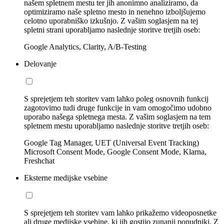
našem spletnem mestu ter jih anonimno analiziramo, da
optimiziramo naše spletno mesto in nenehno izboljšujemo
celotno uporabniško izkušnjo. Z vašim soglasjem na tej
spletni strani uporabljamo naslednje storitve tretjih oseb:
Google Analytics, Clarity, A/B-Testing
Delovanje
S sprejetjem teh storitev vam lahko poleg osnovnih funkcij
zagotovimo tudi druge funkcije in vam omogočimo udobno
uporabo našega spletnega mesta. Z vašim soglasjem na tem
spletnem mestu uporabljamo naslednje storitve tretjih oseb:
Google Tag Manager, UET (Universal Event Tracking)
Microsoft Consent Mode, Google Consent Mode, Klarna,
Freshchat
Eksterne medijske vsebine
S sprejetjem teh storitev vam lahko prikažemo videoposnetke
ali druge medijske vsebine, ki jih gostijo zunanji ponudniki. Z