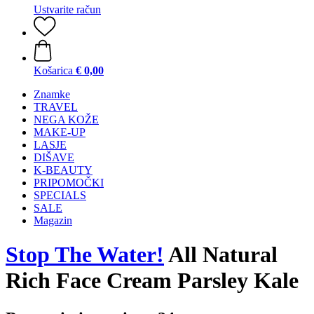
Ustvarite račun
Košarica
€ 0,00
Znamke
TRAVEL
NEGA KOŽE
MAKE-UP
LASJE
DIŠAVE
K-BEAUTY
PRIPOMOČKI
SPECIALS
SALE
Magazin
Stop The Water!
All Natural
Rich Face Cream Parsley Kale