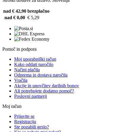
Stroški dostave za državo: Slovenija
nad € 42,90
brezplačno
nad € 0,00
€ 5,29
Pomoč in podpora
Moj uporabniški račun
Kako oddati naročilo
Načini plačila
Odprema in dostava naročila
Vračila
Akcije in unovčitev darilnih bonov
Ali potrebujete dodatno pomoč?
Poslovni partnerji
Moj račun
Prijavite se
Registracija
Ste pozabili geslo?