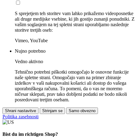
S sprejetjem teh storitev vam lahko prikažemo videoposnetke
ali druge medijske vsebine, ki jih gostijo zunanji ponudniki. Z
vašim soglasjem na tej spletni strani uporabljamo naslednje
storitve tretjih oseb:
Vimeo, YouTube
Nujno potrebno
Vedno aktivno
Tehnično potrebni piškotki omogočajo le osnovne funkcije
naše spletne strani. Omogočajo vam na primer zbiranje
izdelkov v vaši nakupovalni košarici ali dostop do vašega
uporabniškega računa. To pomeni, da o vas ne moremo
ničesar sklepati, prav tako dobljeni podatki ne bodo nikoli
posredovani tretjim osebam.
Shrani nastavitve
Strinjam se
Samo obvezno
Politika zasebnosti
Bist du im richtigen Shop?