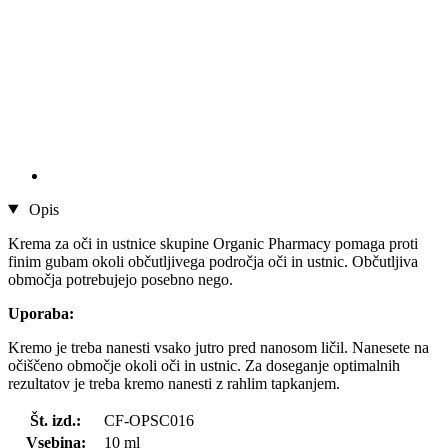
Opis
Krema za oči in ustnice skupine Organic Pharmacy pomaga proti
finim gubam okoli občutljivega področja oči in ustnic. Občutljiva
območja potrebujejo posebno nego.
Uporaba:
Kremo je treba nanesti vsako jutro pred nanosom ličil. Nanesete na
očiščeno območje okoli oči in ustnic. Za doseganje optimalnih
rezultatov je treba kremo nanesti z rahlim tapkanjem.
Št. izd.:
CF-OPSC016
Vsebina:
10 ml