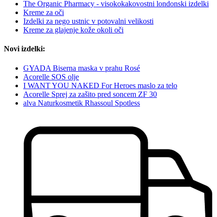
The Organic Pharmacy - visokokakovostni londonski izdelki
Kreme za oči
Izdelki za nego ustnic v potovalni velikosti
Kreme za glajenje kože okoli oči
Novi izdelki:
GYADA Biserna maska v prahu Rosé
Acorelle SOS olje
I WANT YOU NAKED For Heroes maslo za telo
Acorelle Sprej za zašito pred soncem ZF 30
alva Naturkosmetik Rhassoul Spotless