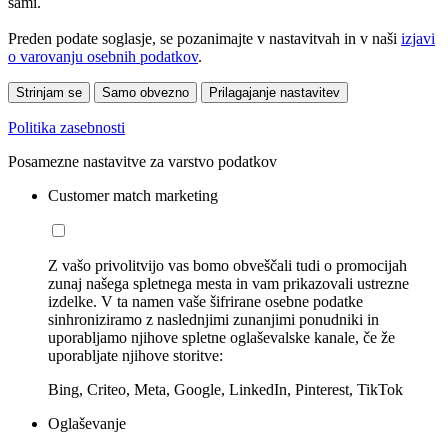
sami.
Preden podate soglasje, se pozanimajte v nastavitvah in v naši
izjavi
o varovanju osebnih podatkov
.
Strinjam se
Samo obvezno
Prilagajanje nastavitev
Politika zasebnosti
Posamezne nastavitve za varstvo podatkov
Customer match marketing
Z vašo privolitvijo vas bomo obveščali tudi o promocijah
zunaj našega spletnega mesta in vam prikazovali ustrezne
izdelke. V ta namen vaše šifrirane osebne podatke
sinhroniziramo z naslednjimi zunanjimi ponudniki in
uporabljamo njihove spletne oglaševalske kanale, če že
uporabljate njihove storitve:
Bing, Criteo, Meta, Google, LinkedIn, Pinterest, TikTok
Oglaševanje