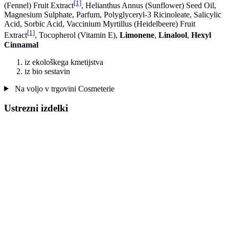
[1]
(Fennel) Fruit Extract
, Helianthus Annus (Sunflower) Seed Oil,
Magnesium Sulphate, Parfum, Polyglyceryl-3 Ricinoleate, Salicylic
Acid, Sorbic Acid, Vaccinium Myrtillus (Heidelbeere) Fruit
[1]
Extract
, Tocopherol (Vitamin E),
Limonene
,
Linalool
,
Hexyl
Cinnamal
iz ekološkega kmetijstva
iz bio sestavin
Na voljo v trgovini Cosmeterie
Ustrezni izdelki