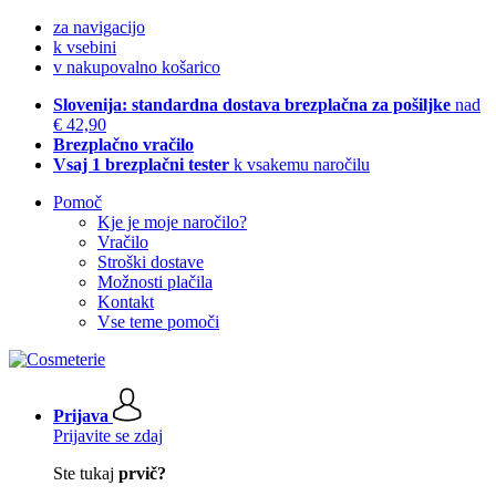
za navigacijo
k vsebini
v nakupovalno košarico
Slovenija: standardna dostava brezplačna za pošiljke
nad
€ 42,90
Brezplačno vračilo
Vsaj 1 brezplačni tester
k vsakemu naročilu
Pomoč
Kje je moje naročilo?
Vračilo
Stroški dostave
Možnosti plačila
Kontakt
Vse teme pomoči
Prijava
Prijavite se zdaj
Ste tukaj
prvič?