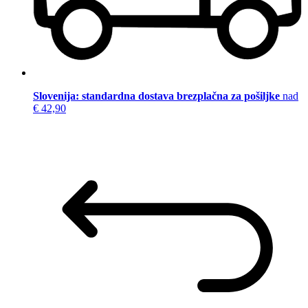
Slovenija: standardna dostava brezplačna za pošiljke
nad
€ 42,90