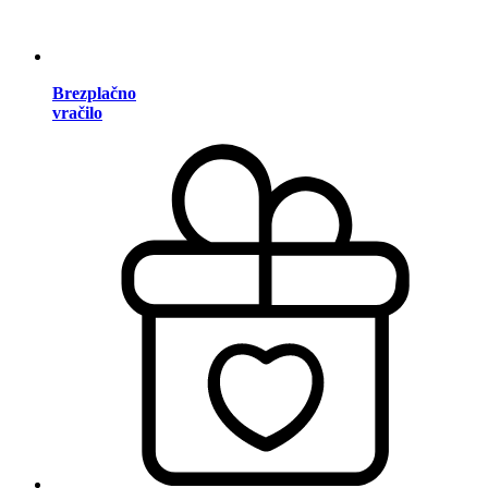
Brezplačno
vračilo