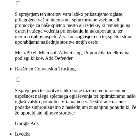
S sprejetjem teh storitev vam lahko prikazujemo oglase,
prilagojene vašim interesom, sponzorirane vsebine ali
promocije za naše spletno mesto ali izdelke, ki temleljijo na
osnovi vašega vedenja pri brskanju in nakupovanju, ter
merimo njihov uspeh. Z vašim soglasjem na tej spletni strani
uporabljamo naslednje storitve tretjih oseb:
Meta-Pixel, Microsoft Advertising, Priporočila izdelkov na
podlagi klikov, Ads Defender
Razširjen Conversion Tracking
S sprejetjem te storitve lahko bolje razumemo in ocenimo
uspešnost našega spletnega oglaševanja ter optimiziramo našo
oglaševalsko ponudbo. V ta namen vaše šifrirane osebne
podatke sinhroniziramo z naslednjimi zunanjimi ponudniki, če
že uporabljate njihove storitve:
Google Ads
Izvedba