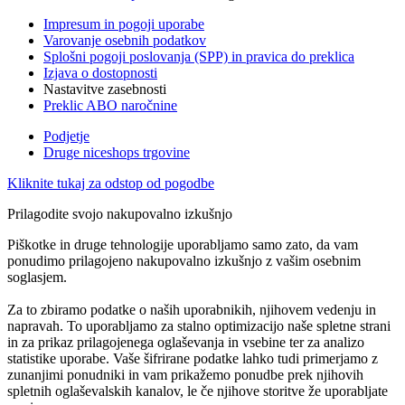
Impresum in pogoji uporabe
Varovanje osebnih podatkov
Splošni pogoji poslovanja (SPP) in pravica do preklica
Izjava o dostopnosti
Nastavitve zasebnosti
Preklic ABO naročnine
Podjetje
Druge niceshops trgovine
Kliknite tukaj za odstop od pogodbe
Prilagodite svojo nakupovalno izkušnjo
Piškotke in druge tehnologije uporabljamo samo zato, da vam
ponudimo prilagojeno nakupovalno izkušnjo z vašim osebnim
soglasjem.
Za to zbiramo podatke o naših uporabnikih, njihovem vedenju in
napravah. To uporabljamo za stalno optimizacijo naše spletne strani
in za prikaz prilagojenega oglaševanja in vsebine ter za analizo
statistike uporabe. Vaše šifrirane podatke lahko tudi primerjamo z
zunanjimi ponudniki in vam prikažemo ponudbe prek njihovih
spletnih oglaševalskih kanalov, le če njihove storitve že uporabljate