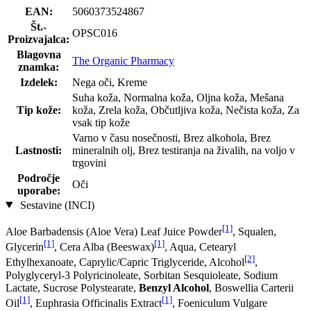
EAN:
5060373524867
Št.-
OPSC016
Proizvajalca:
Blagovna
The Organic Pharmacy
znamka:
Izdelek:
Nega oči, Kreme
Suha koža, Normalna koža, Oljna koža, Mešana
Tip kože:
koža, Zrela koža, Občutljiva koža, Nečista koža, Za
vsak tip kože
Varno v času nosečnosti, Brez alkohola, Brez
Lastnosti:
mineralnih olj, Brez testiranja na živalih, na voljo v
trgovini
Področje
Oči
uporabe:
Sestavine (INCI)
[1]
Aloe Barbadensis (Aloe Vera) Leaf Juice Powder
, Squalen,
[1]
[1]
Glycerin
, Cera Alba (Beeswax)
, Aqua, Cetearyl
[2]
Ethylhexanoate, Caprylic/Capric Triglyceride, Alcohol
,
Polyglyceryl-3 Polyricinoleate, Sorbitan Sesquioleate, Sodium
Lactate, Sucrose Polystearate,
Benzyl Alcohol
, Boswellia Carterii
[1]
[1]
Oil
, Euphrasia Officinalis Extract
, Foeniculum Vulgare