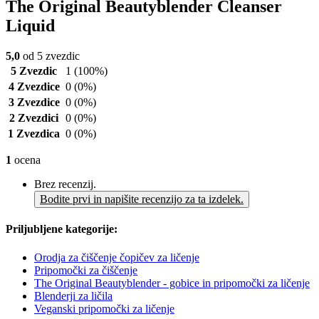
The Original Beautyblender Cleanser
Liquid
5,0
od 5 zvezdic
5 Zvezdic
1
(100%)
4 Zvezdice
0
(0%)
3 Zvezdice
0
(0%)
2 Zvezdici
0
(0%)
1 Zvezdica
0
(0%)
1
ocena
Brez recenzij.
Bodite prvi in napišite recenzijo za ta izdelek.
Priljubljene kategorije:
Orodja za čiščenje čopičev za ličenje
Pripomočki za čiščenje
The Original Beautyblender - gobice in pripomočki za ličenje
Blenderji za ličila
Veganski pripomočki za ličenje