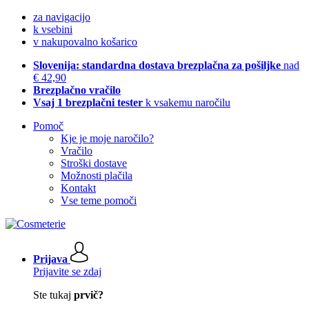
za navigacijo
k vsebini
v nakupovalno košarico
Slovenija: standardna dostava brezplačna za pošiljke
nad
€ 42,90
Brezplačno vračilo
Vsaj 1 brezplačni tester
k vsakemu naročilu
Pomoč
Kje je moje naročilo?
Vračilo
Stroški dostave
Možnosti plačila
Kontakt
Vse teme pomoči
Prijava
Prijavite se zdaj
Ste tukaj
prvič?