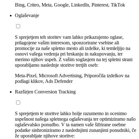
Bing, Criteo, Meta, Google, LinkedIn, Pinterest, TikTok
Oglaševanje
S sprejetjem teh storitev vam lahko prikazujemo oglase,
prilagojene vašim interesom, sponzorirane vsebine ali
promocije za naše spletno mesto ali izdelke, ki temleljijo na
osnovi vašega vedenja pri brskanju in nakupovanju, ter
merimo njihov uspeh. Z vašim soglasjem na tej spletni strani
uporabljamo naslednje storitve tretjih oseb:
Meta-Pixel, Microsoft Advertising, Priporočila izdelkov na
podlagi klikov, Ads Defender
Razširjen Conversion Tracking
S sprejetjem te storitve lahko bolje razumemo in ocenimo
uspešnost našega spletnega oglaševanja ter optimiziramo našo
oglaševalsko ponudbo. V ta namen vaše šifrirane osebne
podatke sinhroniziramo z naslednjimi zunanjimi ponudniki, če
že uporabljate njihove storitve: