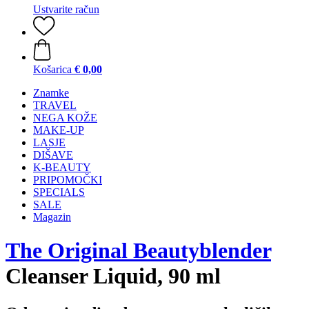
Ustvarite račun
Košarica
€ 0,00
Znamke
TRAVEL
NEGA KOŽE
MAKE-UP
LASJE
DIŠAVE
K-BEAUTY
PRIPOMOČKI
SPECIALS
SALE
Magazin
The Original Beautyblender
Cleanser Liquid, 90 ml