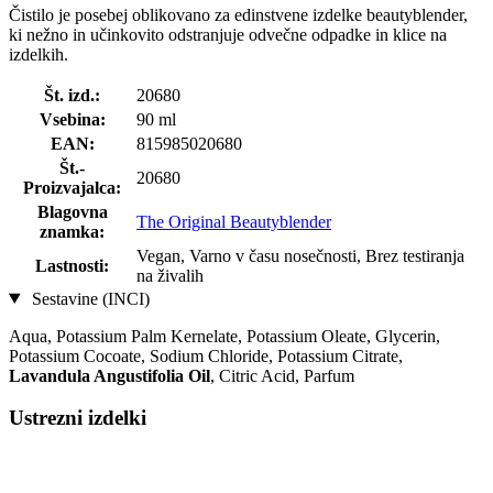
Čistilo je posebej oblikovano za edinstvene izdelke beautyblender,
ki nežno in učinkovito odstranjuje odvečne odpadke in klice na
izdelkih.
Št. izd.:
20680
Vsebina:
90 ml
EAN:
815985020680
Št.-
20680
Proizvajalca:
Blagovna
The Original Beautyblender
znamka:
Vegan, Varno v času nosečnosti, Brez testiranja
Lastnosti:
na živalih
Sestavine (INCI)
Aqua, Potassium Palm Kernelate, Potassium Oleate, Glycerin,
Potassium Cocoate, Sodium Chloride, Potassium Citrate,
Lavandula Angustifolia Oil
, Citric Acid, Parfum
Ustrezni izdelki