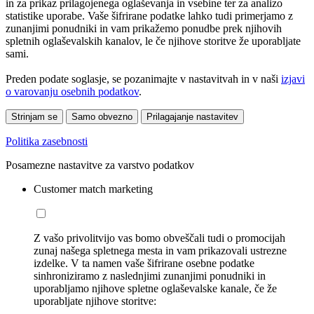
in za prikaz prilagojenega oglaševanja in vsebine ter za analizo
statistike uporabe. Vaše šifrirane podatke lahko tudi primerjamo z
zunanjimi ponudniki in vam prikažemo ponudbe prek njihovih
spletnih oglaševalskih kanalov, le če njihove storitve že uporabljate
sami.
Preden podate soglasje, se pozanimajte v nastavitvah in v naši
izjavi
o varovanju osebnih podatkov
.
Strinjam se
Samo obvezno
Prilagajanje nastavitev
Politika zasebnosti
Posamezne nastavitve za varstvo podatkov
Customer match marketing
Z vašo privolitvijo vas bomo obveščali tudi o promocijah
zunaj našega spletnega mesta in vam prikazovali ustrezne
izdelke. V ta namen vaše šifrirane osebne podatke
sinhroniziramo z naslednjimi zunanjimi ponudniki in
uporabljamo njihove spletne oglaševalske kanale, če že
uporabljate njihove storitve: