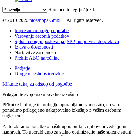
Spremenite regijo / jezik
© 2010-2026
niceshops GmbH
- All rights reserved.
Impresum in pogoji uporabe
Varovanje osebnih podatkov
Splošni pogoji poslovanja (SPP) in pravica do preklica
Izjava o dostopnosti
Nastavitve zasebnosti
Preklic ABO naročnine
Podjetje
Druge niceshops trgovine
Kliknite tukaj za odstop od pogodbe
Prilagodite svojo nakupovalno izkušnjo
Piškotke in druge tehnologije uporabljamo samo zato, da vam
ponudimo prilagojeno nakupovalno izkušnjo z vašim osebnim
soglasjem.
Za to zbiramo podatke o naših uporabnikih, njihovem vedenju in
napravah. To uporabljamo za stalno optimizacijo naše spletne strani