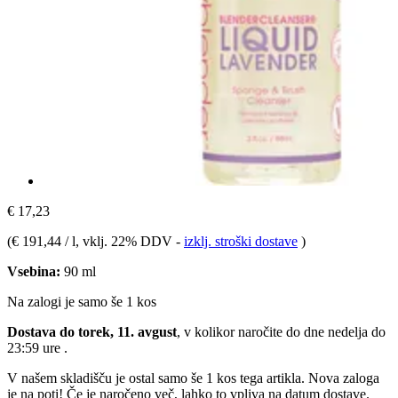
€ 17,23
(
€ 191,44 / l
, vklj. 22% DDV
-
izklj. stroški dostave
)
Vsebina:
90 ml
Na zalogi je samo še 1 kos
Dostava do torek, 11. avgust
, v kolikor naročite do dne
nedelja do
23:59 ure
.
V našem skladišču je ostal samo še 1 kos tega artikla. Nova zaloga
je na poti! Če je naročeno več, lahko to vpliva na datum dostave.