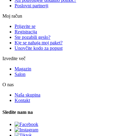
Ali potrebujete dodatno pomoč?
Poslovni partnerji
Moj račun
Prijavite se
Registracija
Ste pozabili geslo?
Kje se nahaja moj paket?
Unovčite kodo za popust
Izvedite več
Magazin
Salon
O nas
Naša skupina
Kontakt
Sledite nam na