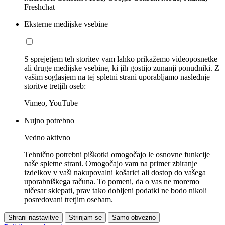
Freshchat
Eksterne medijske vsebine
S sprejetjem teh storitev vam lahko prikažemo videoposnetke
ali druge medijske vsebine, ki jih gostijo zunanji ponudniki. Z
vašim soglasjem na tej spletni strani uporabljamo naslednje
storitve tretjih oseb:
Vimeo, YouTube
Nujno potrebno
Vedno aktivno
Tehnično potrebni piškotki omogočajo le osnovne funkcije
naše spletne strani. Omogočajo vam na primer zbiranje
izdelkov v vaši nakupovalni košarici ali dostop do vašega
uporabniškega računa. To pomeni, da o vas ne moremo
ničesar sklepati, prav tako dobljeni podatki ne bodo nikoli
posredovani tretjim osebam.
Shrani nastavitve
Strinjam se
Samo obvezno