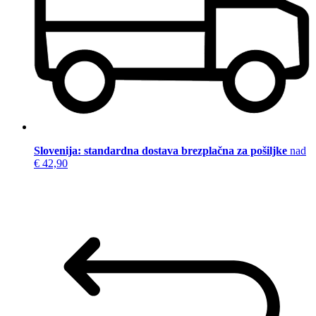
Slovenija: standardna dostava brezplačna za pošiljke
nad
€ 42,90