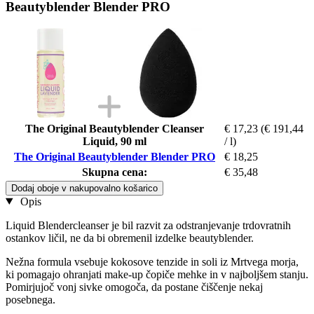
Beautyblender Blender PRO
The Original Beautyblender Cleanser
€ 17,23
(€ 191,44
Liquid, 90 ml
/ l)
The Original Beautyblender Blender PRO
€ 18,25
Skupna cena:
€ 35,48
Dodaj oboje v nakupovalno košarico
Opis
Liquid Blendercleanser je bil razvit za odstranjevanje trdovratnih
ostankov ličil, ne da bi obremenil izdelke beautyblender.
Nežna formula vsebuje kokosove tenzide in soli iz Mrtvega morja,
ki pomagajo ohranjati make-up čopiče mehke in v najboljšem stanju.
Pomirjujoč vonj sivke omogoča, da postane čiščenje nekaj
posebnega.