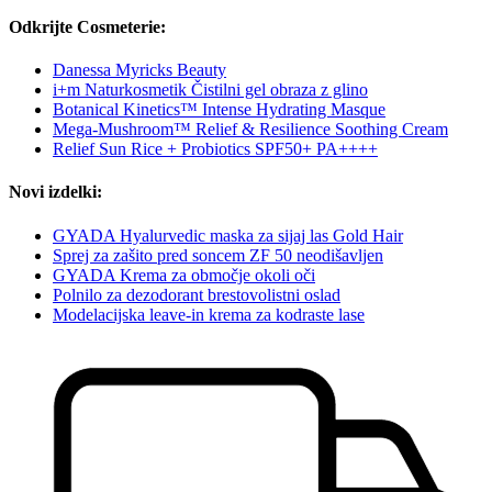
Odkrijte Cosmeterie:
Danessa Myricks Beauty
i+m Naturkosmetik Čistilni gel obraza z glino
Botanical Kinetics™ Intense Hydrating Masque
Mega-Mushroom™ Relief & Resilience Soothing Cream
Relief Sun Rice + Probiotics SPF50+ PA++++
Novi izdelki:
GYADA Hyalurvedic maska za sijaj las Gold Hair
Sprej za zašito pred soncem ZF 50 neodišavljen
GYADA Krema za območje okoli oči
Polnilo za dezodorant brestovolistni oslad
Modelacijska leave-in krema za kodraste lase