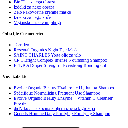
Bio Thai - nega obraza
Izdelki za nego obraza
Zelo kakovostne kremne maske
Izdelki za nego kože
Veganske maske in pilingi
Odkrijte Cosmeterie:
Torriden
Rosental Organics Night Eye Mask
SAINT CHARLES Yoga olje za telo
CP-1 Bright Complex Intense Nourishing Shampoo
FEKKAI Super Strength+ Everstrong Bonding Oil
Novi izdelki:
Evolve Organic Beauty Hyaluronic Hydrating Shampoo
Spécifique Normalizing Frequent Use Shampoo
Evolve Organic Beauty Enzyme + Vitamin C Cleanser
Powder
dieNikolai Tekočina z oljem iz peščk grozdja
Genesis Homme Daily Purifying Fortifying Shampoo