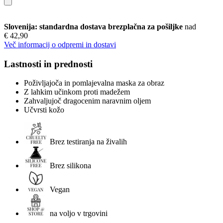
Slovenija: standardna dostava brezplačna za pošiljke
nad
€ 42,90
Več informacij o odpremi in dostavi
Lastnosti in prednosti
Poživljajoča in pomlajevalna maska za obraz
Z lahkim učinkom proti madežem
Zahvaljujoč dragocenim naravnim oljem
Učvrsti kožo
Brez testiranja na živalih
Brez silikona
Vegan
na voljo v trgovini