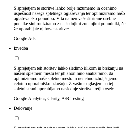
S sprejetjem te storitve lahko bolje razumemo in ocenimo
uspešnost našega spletnega oglaševanja ter optimiziramo našo
oglaševalsko ponudbo. V ta namen vaše šifrirane osebne
podatke sinhroniziramo z naslednjimi zunanjimi ponudniki, če
že uporabljate njihove storitve:
Google Ads
Izvedba
S sprejetjem teh storitev lahko sledimo klikom in brskanju na
našem spletnem mestu ter jih anonimno analiziramo, da
optimiziramo naše spletno mesto in nenehno izboljšujemo
celotno uporabniško izkušnjo. Z vašim soglasjem na tej
spletni strani uporabljamo naslednje storitve tretjih oseb:
Google Analytics, Clarity, A/B-Testing
Delovanje