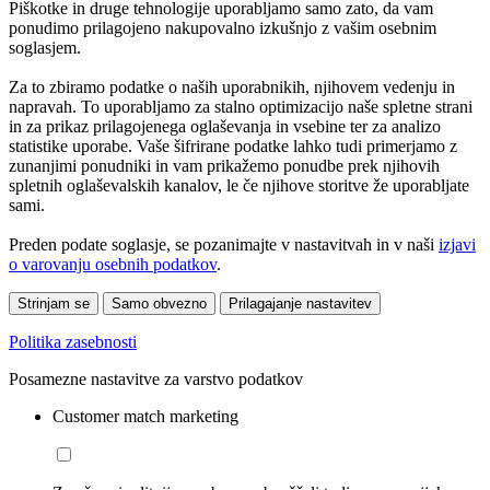
Piškotke in druge tehnologije uporabljamo samo zato, da vam
ponudimo prilagojeno nakupovalno izkušnjo z vašim osebnim
soglasjem.
Za to zbiramo podatke o naših uporabnikih, njihovem vedenju in
napravah. To uporabljamo za stalno optimizacijo naše spletne strani
in za prikaz prilagojenega oglaševanja in vsebine ter za analizo
statistike uporabe. Vaše šifrirane podatke lahko tudi primerjamo z
zunanjimi ponudniki in vam prikažemo ponudbe prek njihovih
spletnih oglaševalskih kanalov, le če njihove storitve že uporabljate
sami.
Preden podate soglasje, se pozanimajte v nastavitvah in v naši
izjavi
o varovanju osebnih podatkov
.
Strinjam se
Samo obvezno
Prilagajanje nastavitev
Politika zasebnosti
Posamezne nastavitve za varstvo podatkov
Customer match marketing