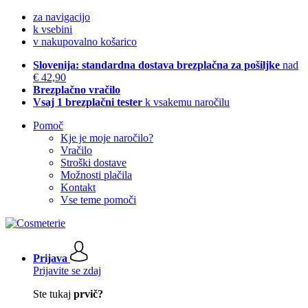
za navigacijo
k vsebini
v nakupovalno košarico
Slovenija: standardna dostava brezplačna za pošiljke
nad
€ 42,90
Brezplačno vračilo
Vsaj 1 brezplačni tester
k vsakemu naročilu
Pomoč
Kje je moje naročilo?
Vračilo
Stroški dostave
Možnosti plačila
Kontakt
Vse teme pomoči
Prijava
Prijavite se zdaj
Ste tukaj
prvič?