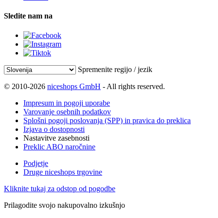
Sledite nam na
Spremenite regijo / jezik
© 2010-2026
niceshops GmbH
- All rights reserved.
Impresum in pogoji uporabe
Varovanje osebnih podatkov
Splošni pogoji poslovanja (SPP) in pravica do preklica
Izjava o dostopnosti
Nastavitve zasebnosti
Preklic ABO naročnine
Podjetje
Druge niceshops trgovine
Kliknite tukaj za odstop od pogodbe
Prilagodite svojo nakupovalno izkušnjo