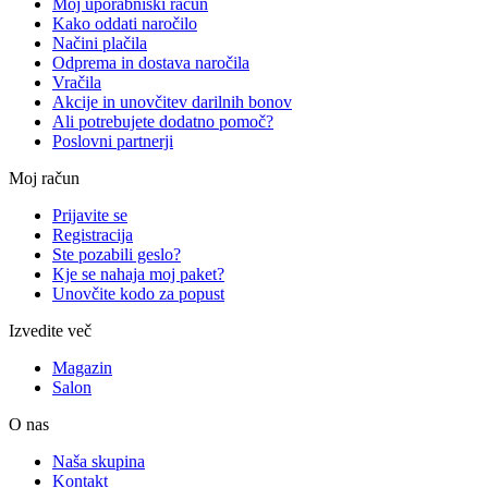
Moj uporabniški račun
Kako oddati naročilo
Načini plačila
Odprema in dostava naročila
Vračila
Akcije in unovčitev darilnih bonov
Ali potrebujete dodatno pomoč?
Poslovni partnerji
Moj račun
Prijavite se
Registracija
Ste pozabili geslo?
Kje se nahaja moj paket?
Unovčite kodo za popust
Izvedite več
Magazin
Salon
O nas
Naša skupina
Kontakt