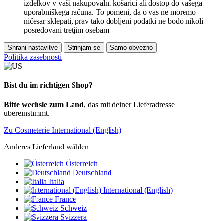
izdelkov v vaši nakupovalni košarici ali dostop do vašega
uporabniškega računa. To pomeni, da o vas ne moremo
ničesar sklepati, prav tako dobljeni podatki ne bodo nikoli
posredovani tretjim osebam.
Shrani nastavitve
Strinjam se
Samo obvezno
Politika zasebnosti
Bist du im richtigen Shop?
Bitte wechsle zum Land
, das mit deiner Lieferadresse
übereinstimmt.
Zu Cosmeterie International (English)
Anderes Lieferland wählen
Österreich
Deutschland
Italia
International (English)
France
Schweiz
Svizzera