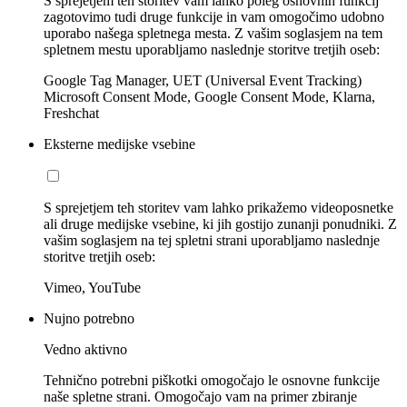
S sprejetjem teh storitev vam lahko poleg osnovnih funkcij
zagotovimo tudi druge funkcije in vam omogočimo udobno
uporabo našega spletnega mesta. Z vašim soglasjem na tem
spletnem mestu uporabljamo naslednje storitve tretjih oseb:
Google Tag Manager, UET (Universal Event Tracking)
Microsoft Consent Mode, Google Consent Mode, Klarna,
Freshchat
Eksterne medijske vsebine
S sprejetjem teh storitev vam lahko prikažemo videoposnetke
ali druge medijske vsebine, ki jih gostijo zunanji ponudniki. Z
vašim soglasjem na tej spletni strani uporabljamo naslednje
storitve tretjih oseb:
Vimeo, YouTube
Nujno potrebno
Vedno aktivno
Tehnično potrebni piškotki omogočajo le osnovne funkcije
naše spletne strani. Omogočajo vam na primer zbiranje