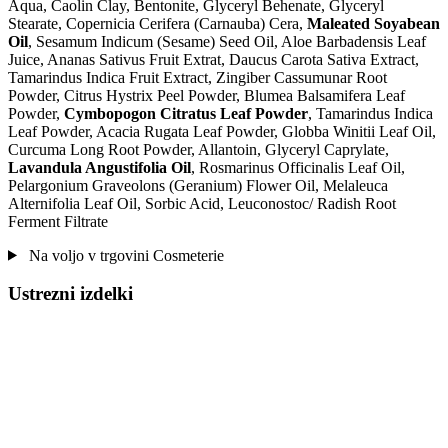
Aqua, Caolin Clay, Bentonite, Glyceryl Behenate, Glyceryl
Stearate, Copernicia Cerifera (Carnauba) Cera,
Maleated Soyabean
Oil
, Sesamum Indicum (Sesame) Seed Oil, Aloe Barbadensis Leaf
Juice, Ananas Sativus Fruit Extrat, Daucus Carota Sativa Extract,
Tamarindus Indica Fruit Extract, Zingiber Cassumunar Root
Powder, Citrus Hystrix Peel Powder, Blumea Balsamifera Leaf
Powder,
Cymbopogon Citratus Leaf Powder
, Tamarindus Indica
Leaf Powder, Acacia Rugata Leaf Powder, Globba Winitii Leaf Oil,
Curcuma Long Root Powder, Allantoin, Glyceryl Caprylate,
Lavandula Angustifolia Oil
, Rosmarinus Officinalis Leaf Oil,
Pelargonium Graveolons (Geranium) Flower Oil, Melaleuca
Alternifolia Leaf Oil, Sorbic Acid, Leuconostoc/ Radish Root
Ferment Filtrate
Na voljo v trgovini Cosmeterie
Ustrezni izdelki