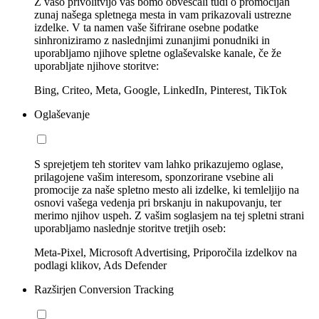
Z vašo privolitvijo vas bomo obveščali tudi o promocijah
zunaj našega spletnega mesta in vam prikazovali ustrezne
izdelke. V ta namen vaše šifrirane osebne podatke
sinhroniziramo z naslednjimi zunanjimi ponudniki in
uporabljamo njihove spletne oglaševalske kanale, če že
uporabljate njihove storitve:
Bing, Criteo, Meta, Google, LinkedIn, Pinterest, TikTok
Oglaševanje
S sprejetjem teh storitev vam lahko prikazujemo oglase,
prilagojene vašim interesom, sponzorirane vsebine ali
promocije za naše spletno mesto ali izdelke, ki temleljijo na
osnovi vašega vedenja pri brskanju in nakupovanju, ter
merimo njihov uspeh. Z vašim soglasjem na tej spletni strani
uporabljamo naslednje storitve tretjih oseb:
Meta-Pixel, Microsoft Advertising, Priporočila izdelkov na
podlagi klikov, Ads Defender
Razširjen Conversion Tracking