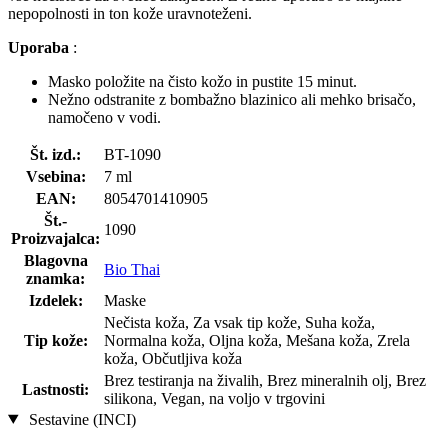
nepopolnosti in ton kože uravnoteženi.
Uporaba
:
Masko položite na čisto kožo in pustite 15 minut.
Nežno odstranite z bombažno blazinico ali mehko brisačo,
namočeno v vodi.
Št. izd.:
BT-1090
Vsebina:
7 ml
EAN:
8054701410905
Št.-
1090
Proizvajalca:
Blagovna
Bio Thai
znamka:
Izdelek:
Maske
Nečista koža, Za vsak tip kože, Suha koža,
Tip kože:
Normalna koža, Oljna koža, Mešana koža, Zrela
koža, Občutljiva koža
Brez testiranja na živalih, Brez mineralnih olj, Brez
Lastnosti:
silikona, Vegan, na voljo v trgovini
Sestavine (INCI)