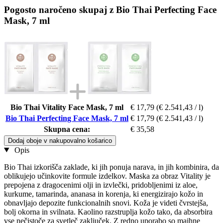
Pogosto naročeno skupaj z Bio Thai Perfecting Face
Mask, 7 ml
Bio Thai Vitality Face Mask, 7 ml
€ 17,79
(€ 2.541,43 / l)
Bio Thai Perfecting Face Mask, 7 ml
€ 17,79
(€ 2.541,43 / l)
Skupna cena:
€ 35,58
Dodaj oboje v nakupovalno košarico
Opis
Bio Thai izkorišča zaklade, ki jih ponuja narava, in jih kombinira, da
oblikujejo učinkovite formule izdelkov. Maska za obraz Vitality je
prepojena z dragocenimi olji in izvlečki, pridobljenimi iz aloe,
kurkume, tamarinda, ananasa in korenja, ki energizirajo kožo in
obnavljajo depozite funkcionalnih snovi. Koža je videti čvrstejša,
bolj okorna in svilnata. Kaolino razstruplja kožo tako, da absorbira
vse nečistoče za svetleč zaključek. Z redno uporabo so majhne