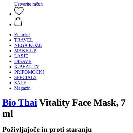
Ustvarite račun
Znamke
TRAVEL
NEGA KOŽE
MAKE-UP
LASJE
DIŠAVE
K-BEAUTY
PRIPOMOČKI
SPECIALS
SALE
Magazin
Bio Thai
Vitality Face Mask, 7
ml
Poživljajoče in proti staranju