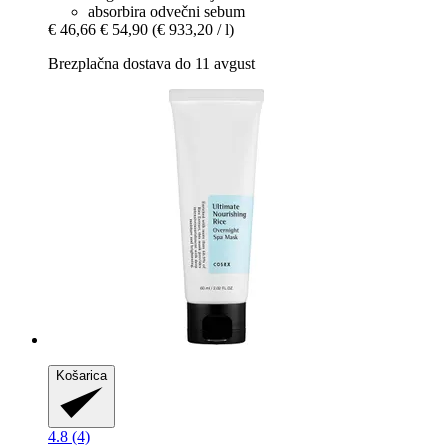
absorbira odvečni sebum
€ 46,66
€ 54,90
(€ 933,20 / l)
Brezplačna dostava do 11 avgust
Košarica
4.8 (4)