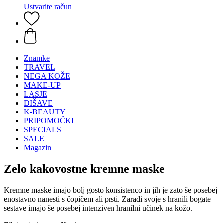
Ustvarite račun
Znamke
TRAVEL
NEGA KOŽE
MAKE-UP
LASJE
DIŠAVE
K-BEAUTY
PRIPOMOČKI
SPECIALS
SALE
Magazin
Zelo kakovostne kremne maske
Kremne maske imajo bolj gosto konsistenco in jih je zato še posebej
enostavno nanesti s čopičem ali prsti. Zaradi svoje s hranili bogate
sestave imajo še posebej intenziven hranilni učinek na kožo.