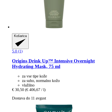
Košarica
5.0 (1)
Origins
Drink Up™ Intensive Overnight
Hydrating Mask, 75 ml
za vse tipe kože
za suho, normalno kožo
vlažilno
€ 30,50
(€ 406,67 / l)
Dostava do 11 avgust