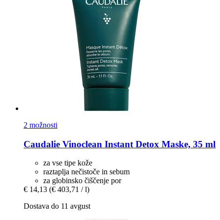
2 možnosti
Caudalie
Vinoclean Instant Detox Maske, 35 ml
za vse tipe kože
raztaplja nečistoče in sebum
za globinsko čiščenje por
€ 14,13
(€ 403,71 / l)
Dostava do 11 avgust