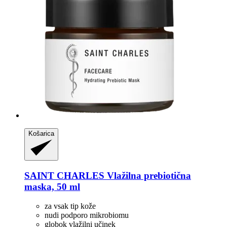
Košarica
SAINT CHARLES
Vlažilna prebiotična
maska, 50 ml
za vsak tip kože
nudi podporo mikrobiomu
globok vlažilni učinek