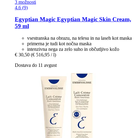
3 možnosti
4.6 (9)
Egyptian Magic
Egyptian Magic Skin Cream,
59 ml
vsestranska na obrazu, na telesu in na laseh kot maska
primerna je tudi kot nočna maska
intenzivna nega za zelo suho in občutljivo kožo
€ 30,50
(€ 516,95 / l)
Dostava do 11 avgust