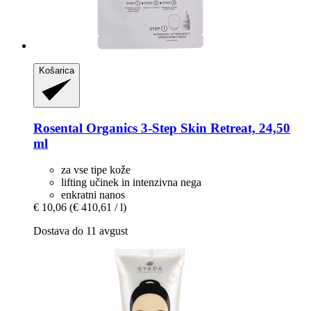
Košarica
Rosental Organics
3-​Step Skin Retreat, 24,50
ml
za vse tipe kože
lifting učinek in intenzivna nega
enkratni nanos
€ 10,06
(€ 410,61 / l)
Dostava do 11 avgust