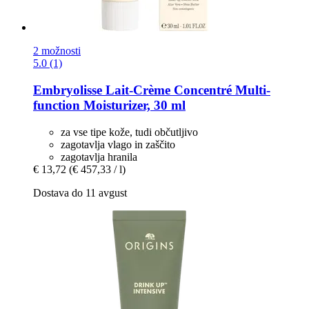
2 možnosti
5.0 (1)
Embryolisse
Lait-​Crème Concentré Multi-​
function Moisturizer, 30 ml
za vse tipe kože, tudi občutljivo
zagotavlja vlago in zaščito
zagotavlja hranila
€ 13,72
(€ 457,33 / l)
Dostava do 11 avgust