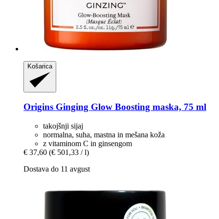
Košarica
Origins
Ginging Glow Boosting maska, 75 ml
takojšnji sijaj
normalna, suha, mastna in mešana koža
z vitaminom C in ginsengom
€ 37,60
(€ 501,33 / l)
Dostava do 11 avgust