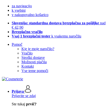
za navigacijo
k vsebini
v nakupovalno košarico
Slovenija: standardna dostava brezplačna za pošiljke
nad
€ 42,90
Brezplačno vračilo
Vsaj 1 brezplačni tester
k vsakemu naročilu
Pomoč
Kje je moje naročilo?
Vračilo
Stroški dostave
Možnosti plačila
Kontakt
Vse teme pomoči
Prijava
Prijavite se zdaj
Ste tukaj
prvič?