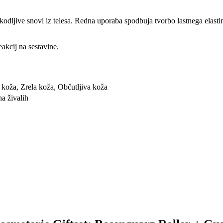
škodljive snovi iz telesa. Redna uporaba spodbuja tvorbo lastnega elast
akcij na sestavine.
koža, Zrela koža, Občutljiva koža
na živalih