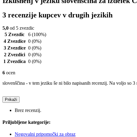
Izkušnenj v jeziku slovenščina za izdelek
3 recenzije kupcev v drugih jezikih
5,0
od 5 zvezdic
5 Zvezdic
6
(100%)
4 Zvezdice
0
(0%)
3 Zvezdice
0
(0%)
2 Zvezdici
0
(0%)
1 Zvezdica
0
(0%)
6
ocen
slovenščina - v tem jeziku še ni bilo napisanih recenzij. Na voljo so 3 
Prikaži
Brez recenzij.
Priljubljene kategorije:
Negovalni pripomočki za obraz