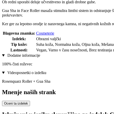
Ob redni uporabi deluje učvrstitveno in gladi drobne gube.
Gua Sha in Face Roller masaža stimulira limfni sistem in odstranjuje 
prekrvavitev.
Ker gre za lepotno orodje iz naravnega kamna, ni negativnih kožnih re
Blagovna znamka:
Cosmeterie
Izdelek:
Obrazni valjčki
Tip kože:
Suha koža, Normalna koža, Oljna koža, Mešana 
Lastnosti:
Vegan, Varno v času nosečnosti, Brez testiranja 
Dodatne informacije
100% čisti roževec
Videoposnetki o izdelku
Rosenquarz Roller + Gua Sha
Mnenje naših strank
Oceni ta izdelek