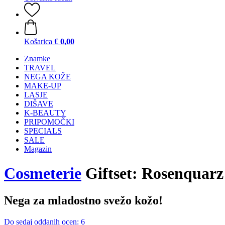
Košarica
€ 0,00
Znamke
TRAVEL
NEGA KOŽE
MAKE-UP
LASJE
DIŠAVE
K-BEAUTY
PRIPOMOČKI
SPECIALS
SALE
Magazin
Cosmeterie
Giftset: Rosenquarz
Nega za mladostno svežo kožo!
Do sedaj oddanih ocen: 6