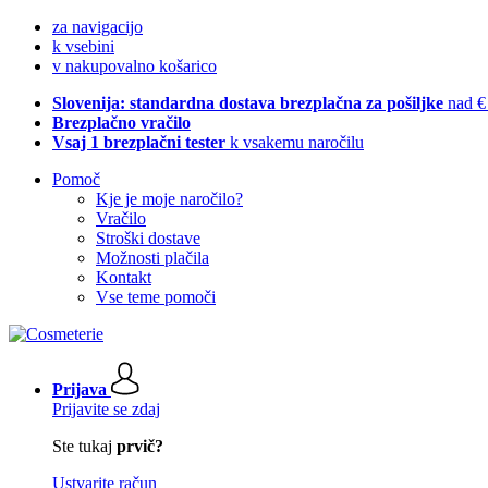
za navigacijo
k vsebini
v nakupovalno košarico
Slovenija: standardna dostava brezplačna za pošiljke
nad €
Brezplačno vračilo
Vsaj 1 brezplačni tester
k vsakemu naročilu
Pomoč
Kje je moje naročilo?
Vračilo
Stroški dostave
Možnosti plačila
Kontakt
Vse teme pomoči
Prijava
Prijavite se zdaj
Ste tukaj
prvič?
Ustvarite račun