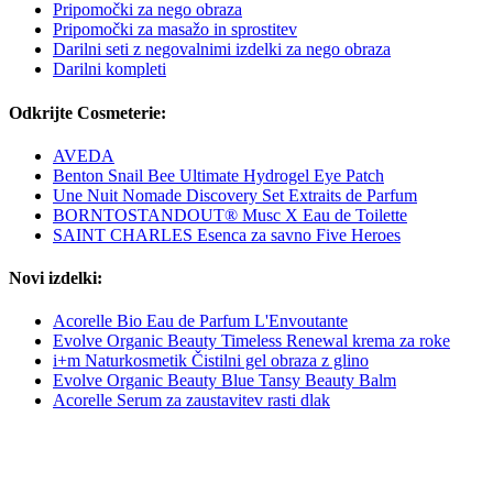
Pripomočki za nego obraza
Pripomočki za masažo in sprostitev
Darilni seti z negovalnimi izdelki za nego obraza
Darilni kompleti
Odkrijte Cosmeterie:
AVEDA
Benton Snail Bee Ultimate Hydrogel Eye Patch
Une Nuit Nomade Discovery Set Extraits de Parfum
BORNTOSTANDOUT® Musc X Eau de Toilette
SAINT CHARLES Esenca za savno Five Heroes
Novi izdelki:
Acorelle Bio Eau de Parfum L'Envoutante
Evolve Organic Beauty Timeless Renewal krema za roke
i+m Naturkosmetik Čistilni gel obraza z glino
Evolve Organic Beauty Blue Tansy Beauty Balm
Acorelle Serum za zaustavitev rasti dlak