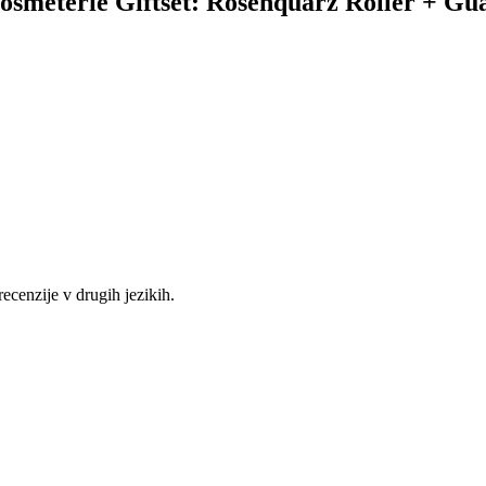
 Cosmeterie Giftset: Rosenquarz Roller + Gu
recenzije v drugih jezikih.