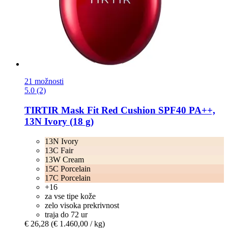
21 možnosti
5.0 (2)
TIRTIR
Mask Fit Red Cushion SPF40 PA++,
13N Ivory (18 g)
13N Ivory
13C Fair
13W Cream
15C Porcelain
17C Porcelain
+16
za vse tipe kože
zelo visoka prekrivnost
traja do 72 ur
€ 26,28
(€ 1.460,00 / kg)