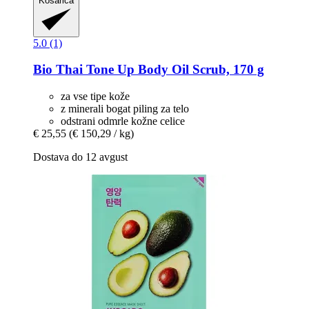
Košarica
5.0 (1)
Bio Thai
Tone Up Body Oil Scrub, 170 g
za vse tipe kože
z minerali bogat piling za telo
odstrani odmrle kožne celice
€ 25,55
(€ 150,29 / kg)
Dostava do 12 avgust