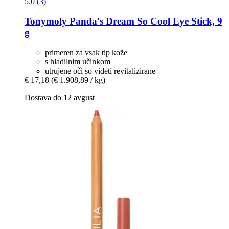
5.0 (3)
Tonymoly
Panda's Dream So Cool Eye Stick, 9
g
primeren za vsak tip kože
s hladilnim učinkom
utrujene oči so videti revitalizirane
€ 17,18
(€ 1.908,89 / kg)
Dostava do 12 avgust