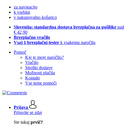
za navigacijo
k vsebini
v nakupovalno košarico
Slovenija: standardna dostava brezplačna za pošiljke
nad
€ 42,90
Brezplačno vračilo
Vsaj 1 brezplačni tester
k vsakemu naročilu
Pomoč
Kje je moje naročilo?
Vračilo
Stroški dostave
Možnosti plačila
Kontakt
Vse teme pomoči
Prijava
Prijavite se zdaj
Ste tukaj
prvič?