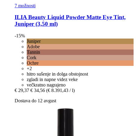
7 možnosti
ILIA Beauty
Liquid Powder Matte Eye Tint,
Juniper (3,50 ml)
-15%
Juniper
Adobe
Tannin
Cork
Ochre
+2
hitro sušenje in dolga obstojnost
zgladi in napne videz veke
večkratno nagrajeno
€ 29,37
€ 34,56
(€ 8.391,43 / l)
Dostava do 12 avgust