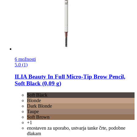
6 možnosti
5.0 (1)
ILIA Beauty
In Full Micro-​Tip Brow Pencil,
Soft Black (0,09 g)
Soft Black
Blonde
Dark Blonde
Taupe
Soft Brown
+1
enostaven za uporabo, ustvarja tanke črte, podobne
dlakam