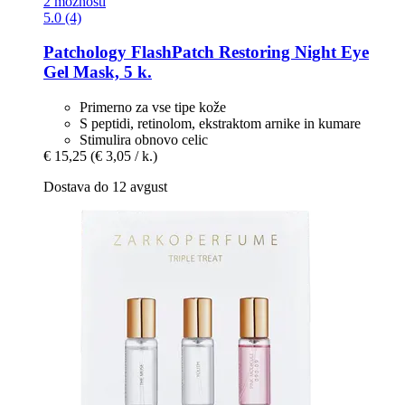
2 možnosti
5.0 (4)
Patchology
FlashPatch Restoring Night Eye
Gel Mask, 5 k.
Primerno za vse tipe kože
S peptidi, retinolom, ekstraktom arnike in kumare
Stimulira obnovo celic
€ 15,25
(€ 3,05 / k.)
Dostava do 12 avgust