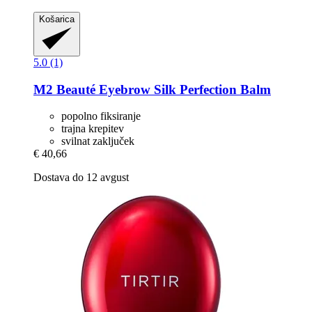
Košarica
5.0 (1)
M2 Beauté
Eyebrow Silk Perfection Balm
popolno fiksiranje
trajna krepitev
svilnat zaključek
€ 40,66
Dostava do 12 avgust