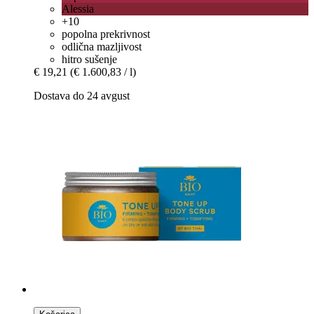
Alessia
+10
popolna prekrivnost
odlična mazljivost
hitro sušenje
€ 19,21
(€ 1.600,83 / l)
Dostava do 24 avgust