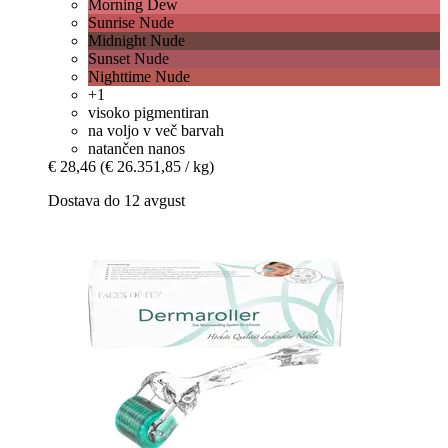
Morning Dew
Sunrise Nude
Midnight Nude
Sunset Nude
Nighttime Nude
+1
visoko pigmentiran
na voljo v več barvah
natančen nanos
€ 28,46
(€ 26.351,85 / kg)
Dostava do 12 avgust