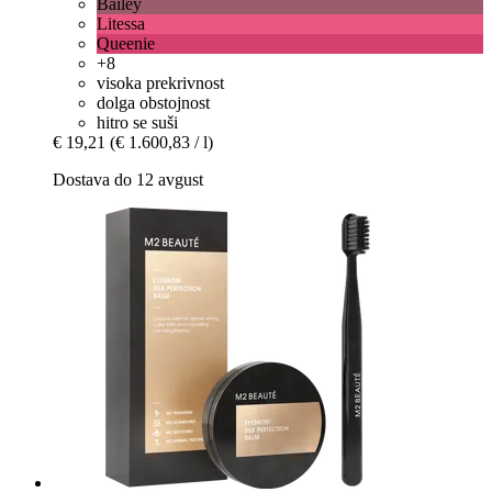
Bailey
Litessa
Queenie
+8
visoka prekrivnost
dolga obstojnost
hitro se suši
€ 19,21
(€ 1.600,83 / l)
Dostava do 12 avgust