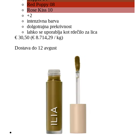
Red Poppy 08
Rose Kiss 10
+2
intenzivna barva
dolgotrajna prekrivnost
lahko se uporablja kot rdečilo za lica
€ 30,50
(€ 8.714,29 / kg)
Dostava do 12 avgust