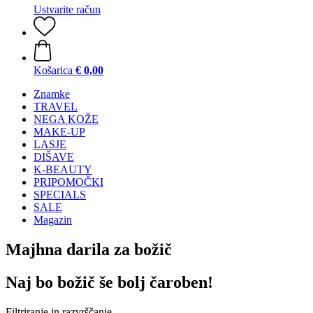
Ustvarite račun
Košarica
€ 0,00
Znamke
TRAVEL
NEGA KOŽE
MAKE-UP
LASJE
DIŠAVE
K-BEAUTY
PRIPOMOČKI
SPECIALS
SALE
Magazin
Majhna darila za božič
Naj bo božič še bolj čaroben!
Filtriranje in razvrščanje