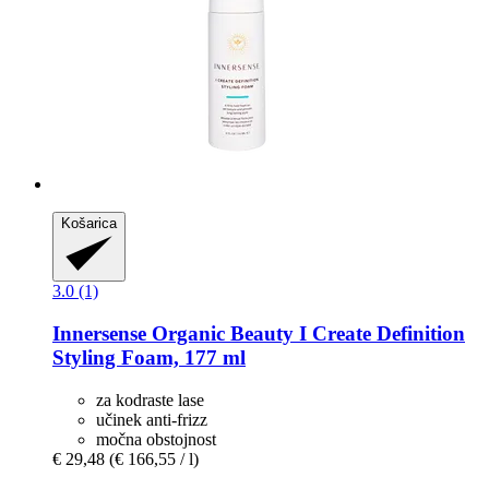
Košarica
3.0 (1)
Innersense Organic Beauty
I Create Definition
Styling Foam, 177 ml
za kodraste lase
učinek anti-frizz
močna obstojnost
€ 29,48
(€ 166,55 / l)