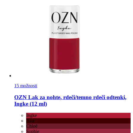
15 možnosti
OZN
Lak za nohte, rdeči/temno rdeči odtenki,
Ingke (12 ml)
Ingke
Ava
Chloé
Sophie