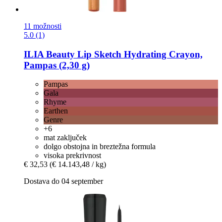
11 možnosti
5.0 (1)
ILIA Beauty
Lip Sketch Hydrating Crayon,
Pampas (2,30 g)
Pampas
Gala
Rhyme
Earthen
Genre
+6
mat zaključek
dolgo obstojna in breztežna formula
visoka prekrivnost
€ 32,53
(€ 14.143,48 / kg)
Dostava do 04 september