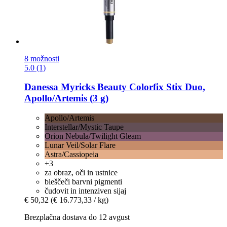
8 možnosti
5.0 (1)
Danessa Myricks Beauty
Colorfix Stix Duo,
Apollo/Artemis (3 g)
Apollo/Artemis
Interstellar/Mystic Taupe
Orion Nebula/Twilight Gleam
Lunar Veil/Solar Flare
Astra/Cassiopeia
+3
za obraz, oči in ustnice
bleščeči barvni pigmenti
čudovit in intenziven sijaj
€ 50,32
(€ 16.773,33 / kg)
Brezplačna dostava do 12 avgust