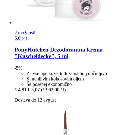
2 možnosti
5.0 (4)
PonyHütchen
Dezodorantna krema
"Kuscheldecke", 5 ml
-5%
Za vse tipe kože, tudi za najbolj občutljivo
S hranljivim kokosovim oljem
Še posebej ekonomično
€ 4,81
€ 5,07
(€ 962,00 / l)
Dostava do 12 avgust