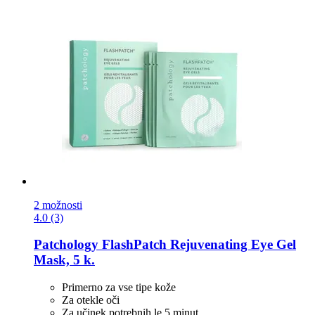
2 možnosti
4.0 (3)
Patchology
FlashPatch Rejuvenating Eye Gel
Mask, 5 k.
Primerno za vse tipe kože
Za otekle oči
Za učinek potrebnih le 5 minut