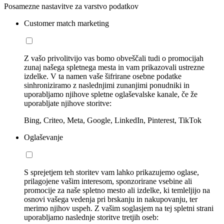
Posamezne nastavitve za varstvo podatkov
Customer match marketing
Z vašo privolitvijo vas bomo obveščali tudi o promocijah
zunaj našega spletnega mesta in vam prikazovali ustrezne
izdelke. V ta namen vaše šifrirane osebne podatke
sinhroniziramo z naslednjimi zunanjimi ponudniki in
uporabljamo njihove spletne oglaševalske kanale, če že
uporabljate njihove storitve:
Bing, Criteo, Meta, Google, LinkedIn, Pinterest, TikTok
Oglaševanje
S sprejetjem teh storitev vam lahko prikazujemo oglase,
prilagojene vašim interesom, sponzorirane vsebine ali
promocije za naše spletno mesto ali izdelke, ki temleljijo na
osnovi vašega vedenja pri brskanju in nakupovanju, ter
merimo njihov uspeh. Z vašim soglasjem na tej spletni strani
uporabljamo naslednje storitve tretjih oseb: