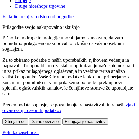
Podjetje
Druge niceshops trgovine
Kliknite tukaj za odstop od pogodbe
Prilagodite svojo nakupovalno izkušnjo
Piškotke in druge tehnologije uporabljamo samo zato, da vam
ponudimo prilagojeno nakupovalno izkušnjo z vašim osebnim
soglasjem.
Za to zbiramo podatke o naših uporabnikih, njihovem vedenju in
napravah. To uporabljamo za stalno optimizacijo naše spletne strani
in za prikaz prilagojenega oglaševanja in vsebine ter za analizo
statistike uporabe. Vaše šifrirane podatke lahko tudi primerjamo z
zunanjimi ponudniki in vam prikažemo ponudbe prek njihovih
spletnih oglaševalskih kanalov, le če njihove storitve že uporabljate
sami.
Preden podate soglasje, se pozanimajte v nastavitvah in v naši
izjavi
o varovanju osebnih podatkov
.
Strinjam se
Samo obvezno
Prilagajanje nastavitev
Politika zasebnosti