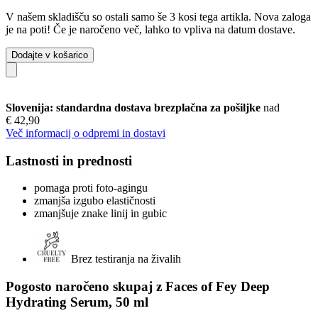
V našem skladišču so ostali samo še 3 kosi tega artikla. Nova zaloga
je na poti! Če je naročeno več, lahko to vpliva na datum dostave.
Dodajte v košarico
Slovenija: standardna dostava brezplačna za pošiljke
nad
€ 42,90
Več informacij o odpremi in dostavi
Lastnosti in prednosti
pomaga proti foto-agingu
zmanjša izgubo elastičnosti
zmanjšuje znake linij in gubic
Brez testiranja na živalih
Pogosto naročeno skupaj z Faces of Fey Deep
Hydrating Serum, 50 ml