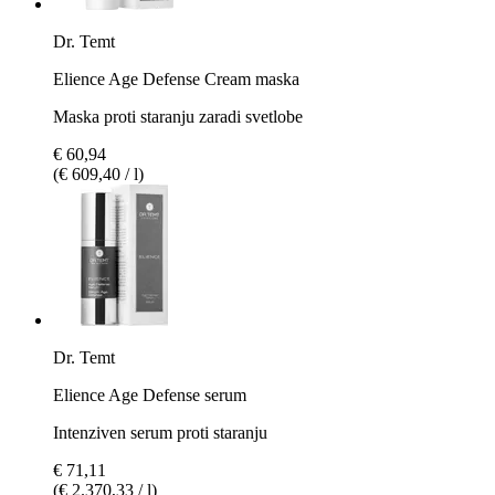
Dr. Temt
Elience Age Defense Cream maska
Maska proti staranju zaradi svetlobe
€ 60,94
(€ 609,40 / l)
Dr. Temt
Elience Age Defense serum
Intenziven serum proti staranju
€ 71,11
(€ 2.370,33 / l)