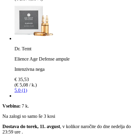
Dr. Temt
Elience Age Defense ampule
Intenzivna nega
€ 35,53
(€ 5,08 / k.)
5.0 (1)
Vsebina:
7 k.
Na zalogi so samo še 3 kosi
Dostava do torek, 11. avgust
, v kolikor naročite do dne
nedelja do
23:59 ure
.