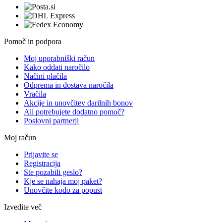
Pomoč in podpora
Moj uporabniški račun
Kako oddati naročilo
Načini plačila
Odprema in dostava naročila
Vračila
Akcije in unovčitev darilnih bonov
Ali potrebujete dodatno pomoč?
Poslovni partnerji
Moj račun
Prijavite se
Registracija
Ste pozabili geslo?
Kje se nahaja moj paket?
Unovčite kodo za popust
Izvedite več