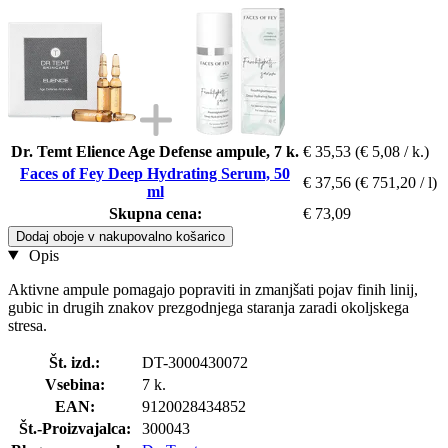
Dr. Temt Elience Age Defense ampule, 7 k.
€ 35,53
(€ 5,08 / k.)
Faces of Fey Deep Hydrating Serum, 50
€ 37,56
(€ 751,20 / l)
ml
Skupna cena:
€ 73,09
Dodaj oboje v nakupovalno košarico
Opis
Aktivne ampule pomagajo popraviti in zmanjšati pojav finih linij,
gubic in drugih znakov prezgodnjega staranja zaradi okoljskega
stresa.
Št. izd.:
DT-3000430072
Vsebina:
7 k.
EAN:
9120028434852
Št.-Proizvajalca:
300043