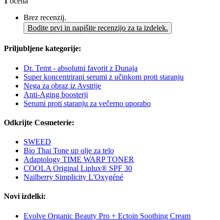
1
ocena
Brez recenzij.
Bodite prvi in napišite recenzijo za ta izdelek.
Priljubljene kategorije:
Dr. Temt - absolutni favorit z Dunaja
Super koncentrirani serumi z učinkom proti staranju
Nega za obraz iz Avstrije
Anti-Aging boosterji
Serumi proti staranju za večerno uporabo
Odkrijte Cosmeterie:
SWEED
Bio Thai Tone up olje za telo
Adaptology TIME WARP TONER
COOLA Original Liplux® SPF 30
Nailberry Simplicity L'Oxygéné
Novi izdelki:
Evolve Organic Beauty Pro + Ectoin Soothing Cream