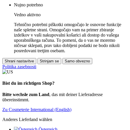
Nujno potrebno
Vedno aktivno
Tehnično potrebni piškotki omogočajo le osnovne funkcije
naše spletne strani. Omogočajo vam na primer zbiranje
izdelkov v vaši nakupovalni košarici ali dostop do vašega
uporabniškega računa. To pomeni, da o vas ne moremo
ničesar sklepati, prav tako dobljeni podatki ne bodo nikoli
posredovani tretjim osebam.
Shrani nastavitve
Strinjam se
Samo obvezno
Politika zasebnosti
Bist du im richtigen Shop?
Bitte wechsle zum Land
, das mit deiner Lieferadresse
übereinstimmt.
Zu Cosmeterie International (English)
Anderes Lieferland wählen
Österreich