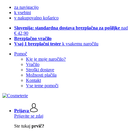
za navigacijo
k vsebini
v nakupovalno košarico
Slovenija: standardna dostava brezplačna za pošiljke
nad
€ 42,90
Brezplačno vračilo
Vsaj 1 brezplačni tester
k vsakemu naročilu
Pomoč
Kje je moje naročilo?
Vračilo
Stroški dostave
Možnosti plačila
Kontakt
Vse teme pomoči
Prijava
Prijavite se zdaj
Ste tukaj
prvič?