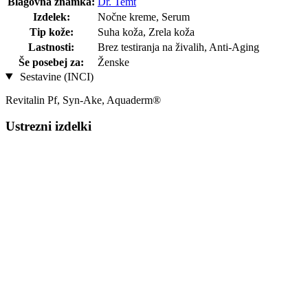
Blagovna znamka:
Dr. Temt
Izdelek:
Nočne kreme, Serum
Tip kože:
Suha koža, Zrela koža
Lastnosti:
Brez testiranja na živalih, Anti-Aging
Še posebej za:
Ženske
Sestavine (INCI)
Revitalin Pf, Syn-Ake, Aquaderm®
Ustrezni izdelki