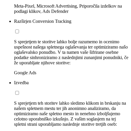
Meta-Pixel, Microsoft Advertising, Priporočila izdelkov na
podlagi klikov, Ads Defender
Razširjen Conversion Tracking
S sprejetjem te storitve lahko bolje razumemo in ocenimo
uspešnost našega spletnega oglaševanja ter optimiziramo našo
oglaševalsko ponudbo. V ta namen vaše šifrirane osebne
podatke sinhroniziramo z naslednjimi zunanjimi ponudniki, če
že uporabljate njihove storitve:
Google Ads
Izvedba
S sprejetjem teh storitev lahko sledimo klikom in brskanju na
našem spletnem mestu ter jih anonimno analiziramo, da
optimiziramo naše spletno mesto in nenehno izboljšujemo
celotno uporabniško izkušnjo. Z vašim soglasjem na tej
spletni strani uporabljamo naslednje storitve tretjih oseb: