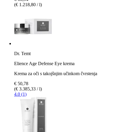
(€ 1.218,80 / l)
Dr. Temt
Elience Age Defense Eye krema
Krema za oči s takojšnjim učinkom čvrstenja
€ 50,78
(€ 3.385,33 / l)
4.0 (1)