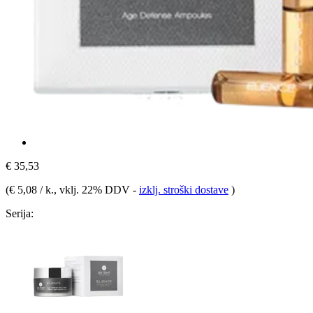
€ 35,53
(
€ 5,08 / k.
, vklj. 22% DDV
-
izklj. stroški dostave
)
Serija: