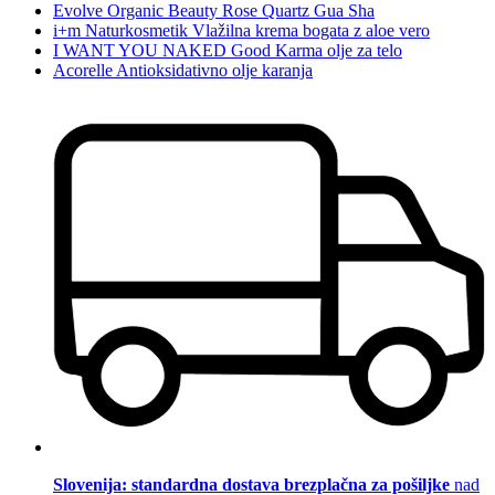
Evolve Organic Beauty Rose Quartz Gua Sha
i+m Naturkosmetik Vlažilna krema bogata z aloe vero
I WANT YOU NAKED Good Karma olje za telo
Acorelle Antioksidativno olje karanja
Slovenija: standardna dostava brezplačna za pošiljke
nad