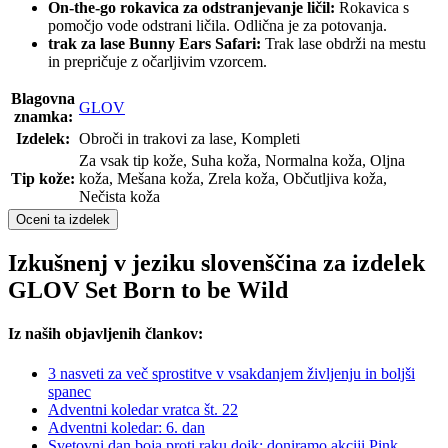
On-the-go rokavica za odstranjevanje ličil:
Rokavica s
pomočjo vode odstrani ličila. Odlična je za potovanja.
trak za lase Bunny Ears Safari:
Trak lase obdrži na mestu
in prepričuje z očarljivim vzorcem.
Blagovna
GLOV
znamka:
Izdelek:
Obroči in trakovi za lase, Kompleti
Za vsak tip kože, Suha koža, Normalna koža, Oljna
Tip kože:
koža, Mešana koža, Zrela koža, Občutljiva koža,
Nečista koža
Oceni ta izdelek
Izkušnenj v jeziku slovenščina za izdelek
GLOV Set Born to be Wild
Iz naših objavljenih člankov:
3 nasveti za več sprostitve v vsakdanjem življenju in boljši
spanec
Adventni koledar vratca št. 22
Adventni koledar: 6. dan
Svetovni dan boja proti raku dojk: doniramo akciji Pink