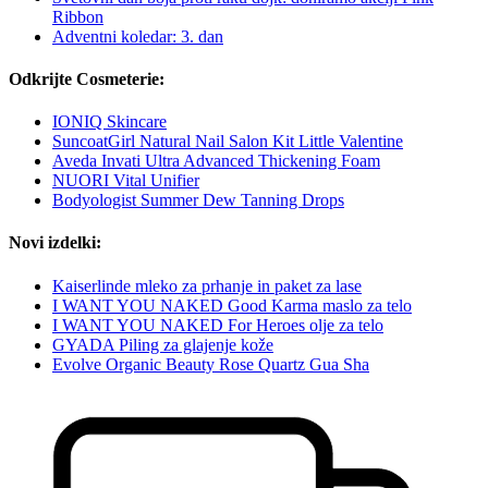
Ribbon
Adventni koledar: 3. dan
Odkrijte Cosmeterie:
IONIQ Skincare
SuncoatGirl Natural Nail Salon Kit Little Valentine
Aveda Invati Ultra Advanced Thickening Foam
NUORI Vital Unifier
Bodyologist Summer Dew Tanning Drops
Novi izdelki:
Kaiserlinde mleko za prhanje in paket za lase
I WANT YOU NAKED Good Karma maslo za telo
I WANT YOU NAKED For Heroes olje za telo
GYADA Piling za glajenje kože
Evolve Organic Beauty Rose Quartz Gua Sha