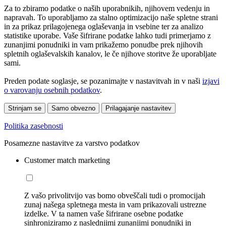
Za to zbiramo podatke o naših uporabnikih, njihovem vedenju in
napravah. To uporabljamo za stalno optimizacijo naše spletne strani
in za prikaz prilagojenega oglaševanja in vsebine ter za analizo
statistike uporabe. Vaše šifrirane podatke lahko tudi primerjamo z
zunanjimi ponudniki in vam prikažemo ponudbe prek njihovih
spletnih oglaševalskih kanalov, le če njihove storitve že uporabljate
sami.
Preden podate soglasje, se pozanimajte v nastavitvah in v naši
izjavi
o varovanju osebnih podatkov
.
Strinjam se
Samo obvezno
Prilagajanje nastavitev
Politika zasebnosti
Posamezne nastavitve za varstvo podatkov
Customer match marketing
Z vašo privolitvijo vas bomo obveščali tudi o promocijah
zunaj našega spletnega mesta in vam prikazovali ustrezne
izdelke. V ta namen vaše šifrirane osebne podatke
sinhroniziramo z naslednjimi zunanjimi ponudniki in