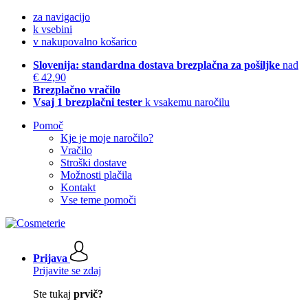
za navigacijo
k vsebini
v nakupovalno košarico
Slovenija: standardna dostava brezplačna za pošiljke
nad
€ 42,90
Brezplačno vračilo
Vsaj 1 brezplačni tester
k vsakemu naročilu
Pomoč
Kje je moje naročilo?
Vračilo
Stroški dostave
Možnosti plačila
Kontakt
Vse teme pomoči
Prijava
Prijavite se zdaj
Ste tukaj
prvič?