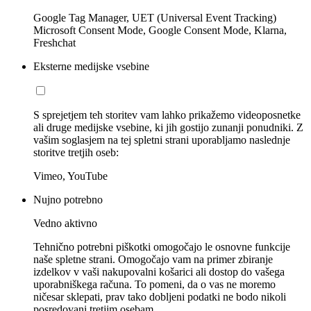
Google Tag Manager, UET (Universal Event Tracking)
Microsoft Consent Mode, Google Consent Mode, Klarna,
Freshchat
Eksterne medijske vsebine
S sprejetjem teh storitev vam lahko prikažemo videoposnetke
ali druge medijske vsebine, ki jih gostijo zunanji ponudniki. Z
vašim soglasjem na tej spletni strani uporabljamo naslednje
storitve tretjih oseb:
Vimeo, YouTube
Nujno potrebno
Vedno aktivno
Tehnično potrebni piškotki omogočajo le osnovne funkcije
naše spletne strani. Omogočajo vam na primer zbiranje
izdelkov v vaši nakupovalni košarici ali dostop do vašega
uporabniškega računa. To pomeni, da o vas ne moremo
ničesar sklepati, prav tako dobljeni podatki ne bodo nikoli
posredovani tretjim osebam.