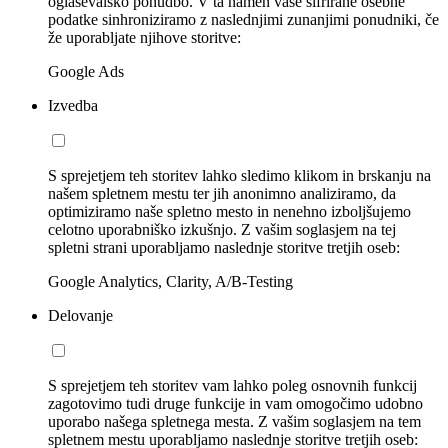
oglaševalsko ponudbo. V ta namen vaše šifrirane osebne
podatke sinhroniziramo z naslednjimi zunanjimi ponudniki, če
že uporabljate njihove storitve:
Google Ads
Izvedba
S sprejetjem teh storitev lahko sledimo klikom in brskanju na
našem spletnem mestu ter jih anonimno analiziramo, da
optimiziramo naše spletno mesto in nenehno izboljšujemo
celotno uporabniško izkušnjo. Z vašim soglasjem na tej
spletni strani uporabljamo naslednje storitve tretjih oseb:
Google Analytics, Clarity, A/B-Testing
Delovanje
S sprejetjem teh storitev vam lahko poleg osnovnih funkcij
zagotovimo tudi druge funkcije in vam omogočimo udobno
uporabo našega spletnega mesta. Z vašim soglasjem na tem
spletnem mestu uporabljamo naslednje storitve tretjih oseb: