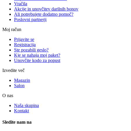
Vračila
Akcije in unovčitev darilnih bonov
Ali potrebujete dodatno pomoč?
Poslovni partnerji
Moj račun
Prijavite se
Registracija
Ste pozabili geslo?
Kje se nahaja moj paket?
Unovčite kodo za popust
Izvedite več
Magazin
Salon
O nas
Naša skupina
Kontakt
Sledite nam na