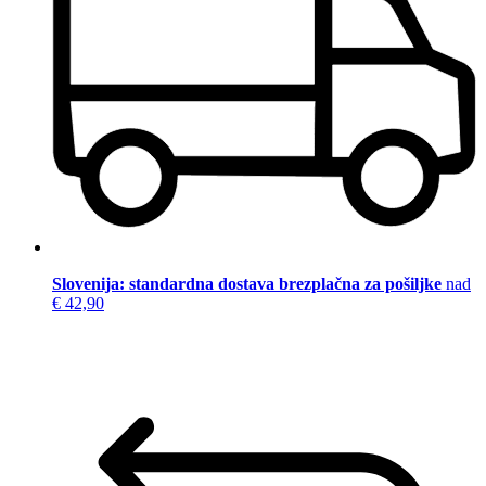
Slovenija: standardna dostava brezplačna za pošiljke
nad
€ 42,90