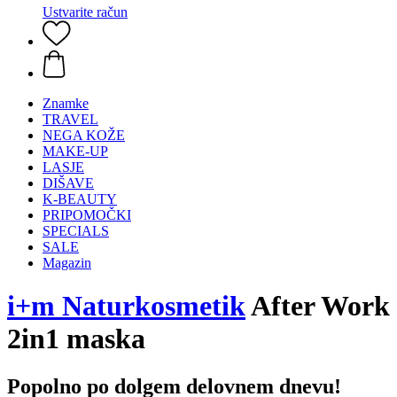
Ustvarite račun
Znamke
TRAVEL
NEGA KOŽE
MAKE-UP
LASJE
DIŠAVE
K-BEAUTY
PRIPOMOČKI
SPECIALS
SALE
Magazin
i+m Naturkosmetik
After Work
2in1 maska
Popolno po dolgem delovnem dnevu!