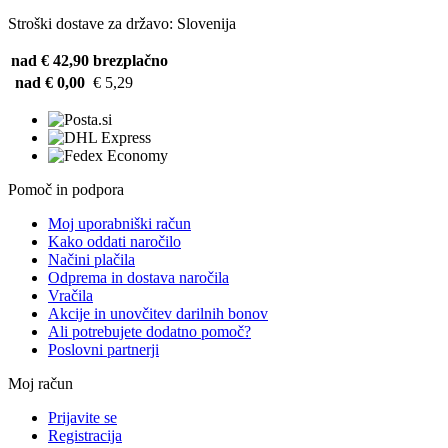
Stroški dostave za državo: Slovenija
nad € 42,90
brezplačno
nad € 0,00
€ 5,29
Pomoč in podpora
Moj uporabniški račun
Kako oddati naročilo
Načini plačila
Odprema in dostava naročila
Vračila
Akcije in unovčitev darilnih bonov
Ali potrebujete dodatno pomoč?
Poslovni partnerji
Moj račun
Prijavite se
Registracija