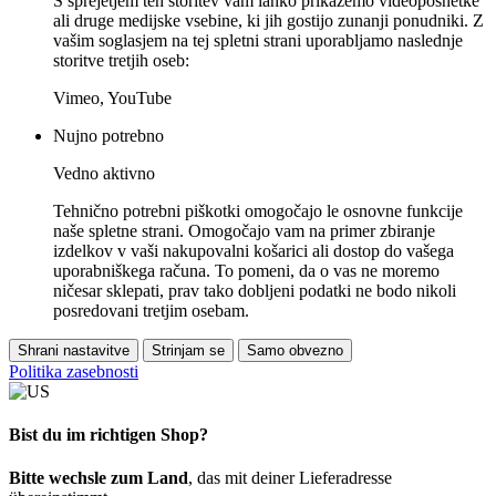
S sprejetjem teh storitev vam lahko prikažemo videoposnetke
ali druge medijske vsebine, ki jih gostijo zunanji ponudniki. Z
vašim soglasjem na tej spletni strani uporabljamo naslednje
storitve tretjih oseb:
Vimeo, YouTube
Nujno potrebno
Vedno aktivno
Tehnično potrebni piškotki omogočajo le osnovne funkcije
naše spletne strani. Omogočajo vam na primer zbiranje
izdelkov v vaši nakupovalni košarici ali dostop do vašega
uporabniškega računa. To pomeni, da o vas ne moremo
ničesar sklepati, prav tako dobljeni podatki ne bodo nikoli
posredovani tretjim osebam.
Shrani nastavitve
Strinjam se
Samo obvezno
Politika zasebnosti
Bist du im richtigen Shop?
Bitte wechsle zum Land
, das mit deiner Lieferadresse