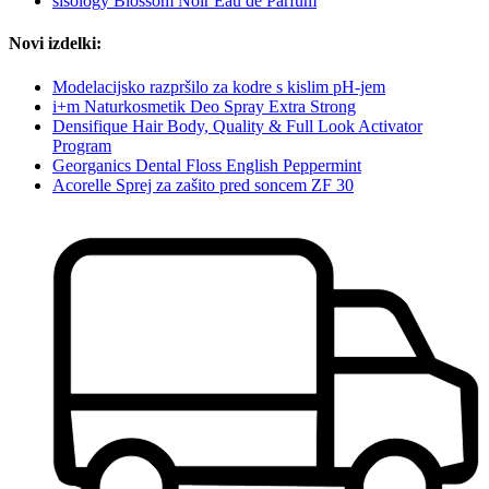
sisology Blossom Noir Eau de Parfum
Novi izdelki:
Modelacijsko razpršilo za kodre s kislim pH-jem
i+m Naturkosmetik Deo Spray Extra Strong
Densifique Hair Body, Quality & Full Look Activator
Program
Georganics Dental Floss English Peppermint
Acorelle Sprej za zašito pred soncem ZF 30