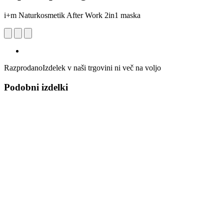
i+m Naturkosmetik After Work 2in1 maska
Razprodano
Izdelek v naši trgovini ni več na voljo
Podobni izdelki