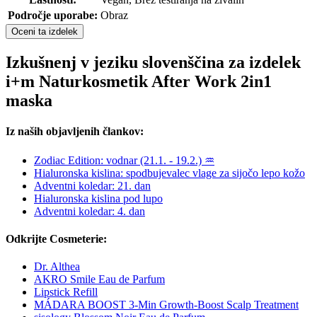
Področje uporabe:
Obraz
Oceni ta izdelek
Izkušnenj v jeziku slovenščina za izdelek
i+m Naturkosmetik After Work 2in1
maska
Iz naših objavljenih člankov:
Zodiac Edition: vodnar (21.1. - 19.2.) ♒
Hialuronska kislina: spodbujevalec vlage za sijočo lepo kožo
Adventni koledar: 21. dan
Hialuronska kislina pod lupo
Adventni koledar: 4. dan
Odkrijte Cosmeterie:
Dr. Althea
AKRO Smile Eau de Parfum
Lipstick Refill
MÁDARA BOOST 3-Min Growth-Boost Scalp Treatment