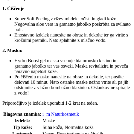
1. Čiščenje
Super Soft Peeling z riževimi delci očisti in gladi kožo.
Negovalna aloe vera in granatno jabolko poskrbita za svilnato
polt.
Enostavno izdelek nanesite na obraz in dekolte ter ga vtrite s
krožnimi premiki. Nato splahnite z mlačno vodo.
2. Maska:
Hydro Boost gel maska vsebuje hialuronsko kislino in
granatno jabolko ter vas osveži. Maska revitalizira in poveča
naravno napetost kože.
Po čiščenju masko nanesite na obraz in dekolte, ter pustite
delovati 10 minut. Nato ostanke maske nežno vtrite ali pa jih
odstranite z vlažno bombažno blazinico. Ostankov ne spirajte
z vodo!
Priporočljivo je izdelek uporabiti 1-2 krat na teden.
Blagovna znamka:
i+m Naturkosmetik
Izdelek:
Maske
Tip kože:
Suha koža, Normalna koža
Lastnosti:
Vegan, Brez testiranja na živalih