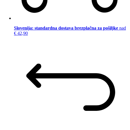
Slovenija: standardna dostava brezplačna za pošiljke
nad
€ 42,90