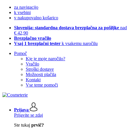
za navigacijo
k vsebini
v nakupovalno košarico
Slovenija: standardna dostava brezplačna za pošiljke
nad
€ 42,90
Brezplačno vračilo
Vsaj 1 brezplačni tester
k vsakemu naročilu
Pomoč
Kje je moje naročilo?
Vračilo
Stroški dostave
Možnosti plačila
Kontakt
Vse teme pomoči
Prijava
Prijavite se zdaj
Ste tukaj
prvič?