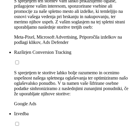
S sprejetjem teh storitev vam lahko prikazujemo oglase,
prilagojene vašim interesom, sponzorirane vsebine ali
promocije za naše spletno mesto ali izdelke, ki temleljijo na
osnovi vašega vedenja pri brskanju in nakupovanju, ter
merimo njihov uspeh. Z vašim soglasjem na tej spletni strani
uporabljamo naslednje storitve tretjih oseb:
Meta-Pixel, Microsoft Advertising, Priporočila izdelkov na
podlagi klikov, Ads Defender
Razširjen Conversion Tracking
S sprejetjem te storitve lahko bolje razumemo in ocenimo
uspešnost našega spletnega oglaševanja ter optimiziramo našo
oglaševalsko ponudbo. V ta namen vaše šifrirane osebne
podatke sinhroniziramo z naslednjimi zunanjimi ponudniki, če
že uporabljate njihove storitve:
Google Ads
Izvedba