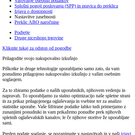
Varovanje osebnih podatkov
Splošni pogoji poslovanja (SPP) in pravica do preklica
Izjava o dostopnosti
Nastavitve zasebnosti
Preklic ABO naročnine
Podjetje
Druge niceshops trgovine
Kliknite tukaj za odstop od pogodbe
Prilagodite svojo nakupovalno izkušnjo
Piškotke in druge tehnologije uporabljamo samo zato, da vam
ponudimo prilagojeno nakupovalno izkušnjo z vašim osebnim
soglasjem.
Za to zbiramo podatke o naših uporabnikih, njihovem vedenju in
napravah. To uporabljamo za stalno optimizacijo naše spletne strani
in za prikaz prilagojenega oglaševanja in vsebine ter za analizo
statistike uporabe. Vaše šifrirane podatke lahko tudi primerjamo z
zunanjimi ponudniki in vam prikažemo ponudbe prek njihovih
spletnih oglaševalskih kanalov, le če njihove storitve že uporabljate
sami.
Preden podate soglasje, se pozanimajte v nastavitvah in v naši
izjavi