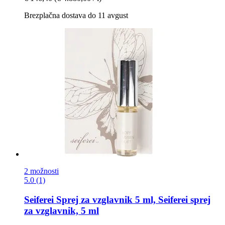
Brezplačna dostava do 11 avgust
2 možnosti
5.0 (1)
Seiferei
Sprej za vzglavnik 5 ml, Seiferei sprej
za vzglavnik, 5 ml