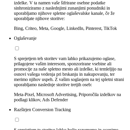
izdelke. V ta namen vaše šifrirane osebne podatke
sinhroniziramo z naslednjimi zunanjimi ponudniki in
uporabljamo njihove spletne oglaševalske kanale, če že
uporabljate njihove storitve:
Bing, Criteo, Meta, Google, LinkedIn, Pinterest, TikTok
Oglaševanje
S sprejetjem teh storitev vam lahko prikazujemo oglase,
prilagojene vašim interesom, sponzorirane vsebine ali
promocije za naše spletno mesto ali izdelke, ki temleljijo na
osnovi vašega vedenja pri brskanju in nakupovanju, ter
merimo njihov uspeh. Z vašim soglasjem na tej spletni strani
uporabljamo naslednje storitve tretjih oseb:
Meta-Pixel, Microsoft Advertising, Priporočila izdelkov na
podlagi klikov, Ads Defender
Razširjen Conversion Tracking
S sprejetjem te storitve lahko bolje razumemo in ocenimo