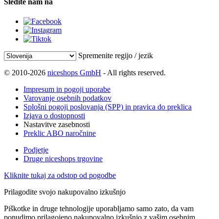
Sledite nam na
Spremenite regijo / jezik
© 2010-2026
niceshops GmbH
- All rights reserved.
Impresum in pogoji uporabe
Varovanje osebnih podatkov
Splošni pogoji poslovanja (SPP) in pravica do preklica
Izjava o dostopnosti
Nastavitve zasebnosti
Preklic ABO naročnine
Podjetje
Druge niceshops trgovine
Kliknite tukaj za odstop od pogodbe
Prilagodite svojo nakupovalno izkušnjo
Piškotke in druge tehnologije uporabljamo samo zato, da vam
ponudimo prilagojeno nakupovalno izkušnjo z vašim osebnim