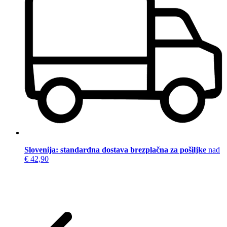
Slovenija: standardna dostava brezplačna za pošiljke
nad
€ 42,90