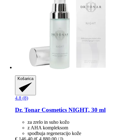
Košarica
4.8 (8)
Dr. Tonar Cosmetics
NIGHT, 30 ml
za zrelo in suho kožo
z AHA kompleksom
spodbuja regeneracijo kože
€ 146,40
(€ 4.880,00 / l)