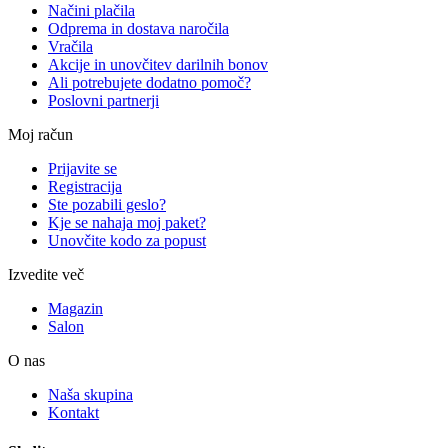
Načini plačila
Odprema in dostava naročila
Vračila
Akcije in unovčitev darilnih bonov
Ali potrebujete dodatno pomoč?
Poslovni partnerji
Moj račun
Prijavite se
Registracija
Ste pozabili geslo?
Kje se nahaja moj paket?
Unovčite kodo za popust
Izvedite več
Magazin
Salon
O nas
Naša skupina
Kontakt