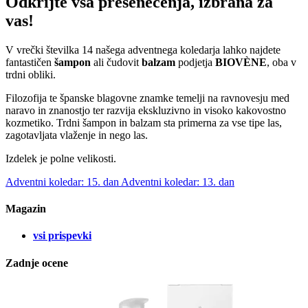
Odkrijte vsa presenečenja, izbrana za
vas!
V vrečki številka 14 našega adventnega koledarja lahko najdete
fantastičen
šampon
ali čudovit
balzam
podjetja
BIOVÈNE
,
oba v
trdni obliki.
Filozofija te španske blagovne znamke temelji na ravnovesju med
naravo in znanostjo ter razvija ekskluzivno in visoko kakovostno
kozmetiko. Trdni šampon in balzam sta primerna za vse tipe las,
zagotavljata vlaženje in nego las.
Izdelek je polne velikosti.
Adventni koledar: 15. dan
Adventni koledar: 13. dan
Magazin
vsi prispevki
Zadnje ocene