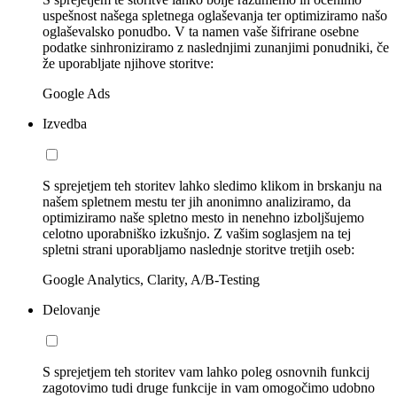
uspešnost našega spletnega oglaševanja ter optimiziramo našo
oglaševalsko ponudbo. V ta namen vaše šifrirane osebne
podatke sinhroniziramo z naslednjimi zunanjimi ponudniki, če
že uporabljate njihove storitve:
Google Ads
Izvedba
S sprejetjem teh storitev lahko sledimo klikom in brskanju na
našem spletnem mestu ter jih anonimno analiziramo, da
optimiziramo naše spletno mesto in nenehno izboljšujemo
celotno uporabniško izkušnjo. Z vašim soglasjem na tej
spletni strani uporabljamo naslednje storitve tretjih oseb:
Google Analytics, Clarity, A/B-Testing
Delovanje
S sprejetjem teh storitev vam lahko poleg osnovnih funkcij
zagotovimo tudi druge funkcije in vam omogočimo udobno