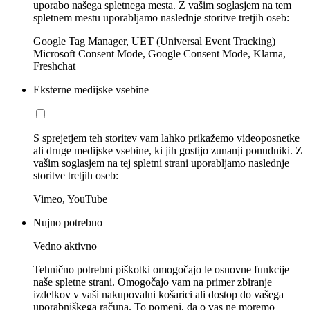
uporabo našega spletnega mesta. Z vašim soglasjem na tem
spletnem mestu uporabljamo naslednje storitve tretjih oseb:
Google Tag Manager, UET (Universal Event Tracking)
Microsoft Consent Mode, Google Consent Mode, Klarna,
Freshchat
Eksterne medijske vsebine
S sprejetjem teh storitev vam lahko prikažemo videoposnetke
ali druge medijske vsebine, ki jih gostijo zunanji ponudniki. Z
vašim soglasjem na tej spletni strani uporabljamo naslednje
storitve tretjih oseb:
Vimeo, YouTube
Nujno potrebno
Vedno aktivno
Tehnično potrebni piškotki omogočajo le osnovne funkcije
naše spletne strani. Omogočajo vam na primer zbiranje
izdelkov v vaši nakupovalni košarici ali dostop do vašega
uporabniškega računa. To pomeni, da o vas ne moremo