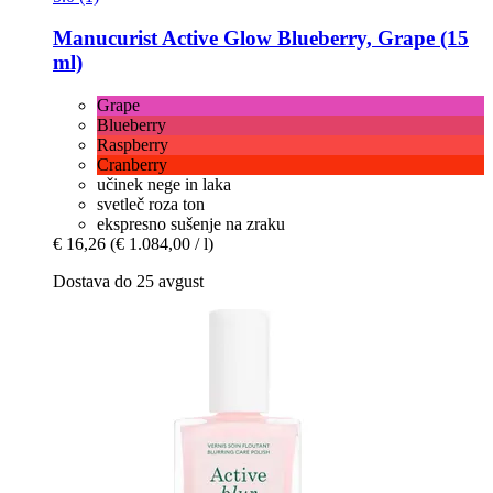
Manucurist
Active Glow Blueberry, Grape (15
ml)
Grape
Blueberry
Raspberry
Cranberry
učinek nege in laka
svetleč roza ton
ekspresno sušenje na zraku
€ 16,26
(€ 1.084,00 / l)
Dostava do 25 avgust