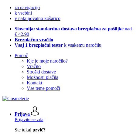
za navigacijo
k vsebini
v nakupovalno košarico
Slovenija: standardna dostava brezplačna za pošiljke
nad
€ 42,90
Brezplačno vračilo
Vsaj 1 brezplačni tester
k vsakemu naročilu
Pomoč
Kje je moje naročilo?
Vračilo
Stroški dostave
Možnosti plačila
Kontakt
Vse teme pomoči
Prijava
Prijavite se zdaj
Ste tukaj
prvič?