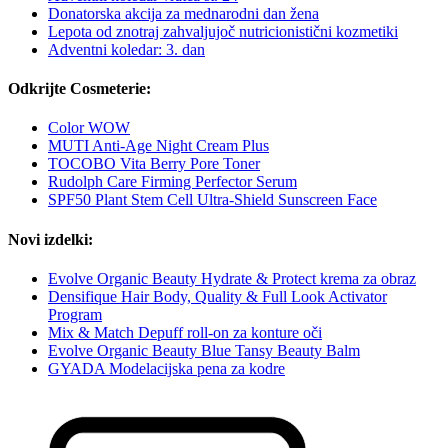
Donatorska akcija za mednarodni dan žena
Lepota od znotraj zahvaljujoč nutricionistični kozmetiki
Adventni koledar: 3. dan
Odkrijte Cosmeterie:
Color WOW
MUTI Anti-Age Night Cream Plus
TOCOBO Vita Berry Pore Toner
Rudolph Care Firming Perfector Serum
SPF50 Plant Stem Cell Ultra-Shield Sunscreen Face
Novi izdelki:
Evolve Organic Beauty Hydrate & Protect krema za obraz
Densifique Hair Body, Quality & Full Look Activator
Program
Mix & Match Depuff roll-on za konture oči
Evolve Organic Beauty Blue Tansy Beauty Balm
GYADA Modelacijska pena za kodre