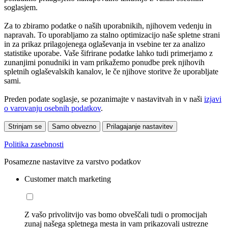
soglasjem.
Za to zbiramo podatke o naših uporabnikih, njihovem vedenju in
napravah. To uporabljamo za stalno optimizacijo naše spletne strani
in za prikaz prilagojenega oglaševanja in vsebine ter za analizo
statistike uporabe. Vaše šifrirane podatke lahko tudi primerjamo z
zunanjimi ponudniki in vam prikažemo ponudbe prek njihovih
spletnih oglaševalskih kanalov, le če njihove storitve že uporabljate
sami.
Preden podate soglasje, se pozanimajte v nastavitvah in v naši
izjavi
o varovanju osebnih podatkov
.
Strinjam se
Samo obvezno
Prilagajanje nastavitev
Politika zasebnosti
Posamezne nastavitve za varstvo podatkov
Customer match marketing
Z vašo privolitvijo vas bomo obveščali tudi o promocijah
zunaj našega spletnega mesta in vam prikazovali ustrezne