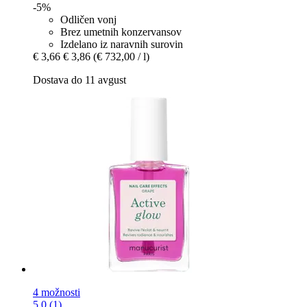
-5%
Odličen vonj
Brez umetnih konzervansov
Izdelano iz naravnih surovin
€ 3,66
€ 3,86
(€ 732,00 / l)
Dostava do 11 avgust
4 možnosti
5.0 (1)