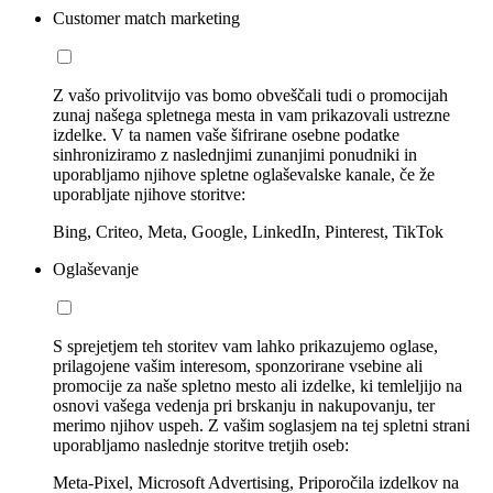
Customer match marketing
Z vašo privolitvijo vas bomo obveščali tudi o promocijah
zunaj našega spletnega mesta in vam prikazovali ustrezne
izdelke. V ta namen vaše šifrirane osebne podatke
sinhroniziramo z naslednjimi zunanjimi ponudniki in
uporabljamo njihove spletne oglaševalske kanale, če že
uporabljate njihove storitve:
Bing, Criteo, Meta, Google, LinkedIn, Pinterest, TikTok
Oglaševanje
S sprejetjem teh storitev vam lahko prikazujemo oglase,
prilagojene vašim interesom, sponzorirane vsebine ali
promocije za naše spletno mesto ali izdelke, ki temleljijo na
osnovi vašega vedenja pri brskanju in nakupovanju, ter
merimo njihov uspeh. Z vašim soglasjem na tej spletni strani
uporabljamo naslednje storitve tretjih oseb:
Meta-Pixel, Microsoft Advertising, Priporočila izdelkov na