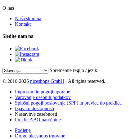
O nas
Naša skupina
Kontakt
Sledite nam na
Spremenite regijo / jezik
© 2010-2026
niceshops GmbH
- All rights reserved.
Impresum in pogoji uporabe
Varovanje osebnih podatkov
Splošni pogoji poslovanja (SPP) in pravica do preklica
Izjava o dostopnosti
Nastavitve zasebnosti
Preklic ABO naročnine
Podjetje
Druge niceshops trgovine