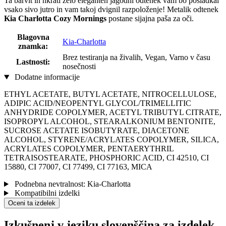
Ta barvit in hkrati zelo eleganten jagodni odtenek vam bo posladkal
vsako sivo jutro in vam takoj dvignil razpoloženje! Metalik odtenek
Kia Charlotta Cozy Mornings
postane sijajna paša za oči.
Blagovna
Kia-Charlotta
znamka:
Brez testiranja na živalih, Vegan, Varno v času
Lastnosti:
nosečnosti
Dodatne informacije
ETHYL ACETATE, BUTYL ACETATE, NITROCELLULOSE,
ADIPIC ACID/NEOPENTYL GLYCOL/TRIMELLITIC
ANHYDRIDE COPOLYMER, ACETYL TRIBUTYL CITRATE,
ISOPROPYL ALCOHOL, STEARALKONIUM BENTONITE,
SUCROSE ACETATE ISOBUTYRATE, DIACETONE
ALCOHOL, STYRENE/ACRYLATES COPOLYMER, SILICA,
ACRYLATES COPOLYMER, PENTAERYTHRIL
TETRAISOSTEARATE, PHOSPHORIC ACID, CI 42510, CI
15880, CI 77007, CI 77499, CI 77163, MICA
Podnebna nevtralnost: Kia-Charlotta
Kompatibilni izdelki
Oceni ta izdelek
Izkušnenj v jeziku slovenščina za izdelek