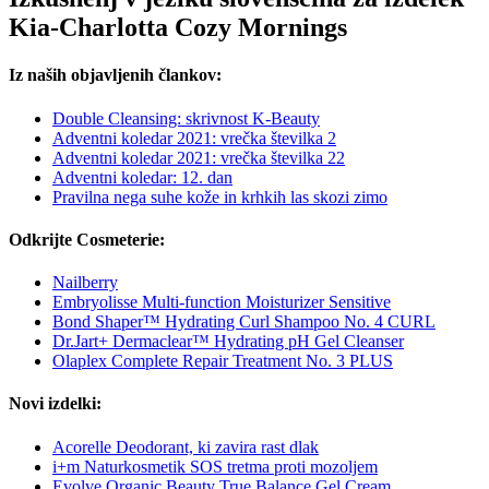
Kia-Charlotta Cozy Mornings
Iz naših objavljenih člankov:
Double Cleansing: skrivnost K-Beauty
Adventni koledar 2021: vrečka številka 2
Adventni koledar 2021: vrečka številka 22
Adventni koledar: 12. dan
Pravilna nega suhe kože in krhkih las skozi zimo
Odkrijte Cosmeterie:
Nailberry
Embryolisse Multi-function Moisturizer Sensitive
Bond Shaper™ Hydrating Curl Shampoo No. 4 CURL
Dr.Jart+ Dermaclear™ Hydrating pH Gel Cleanser
Olaplex Complete Repair Treatment No. 3 PLUS
Novi izdelki:
Acorelle Deodorant, ki zavira rast dlak
i+m Naturkosmetik SOS tretma proti mozoljem
Evolve Organic Beauty True Balance Gel Cream