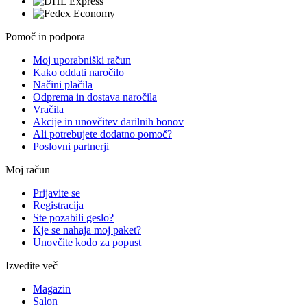
Pomoč in podpora
Moj uporabniški račun
Kako oddati naročilo
Načini plačila
Odprema in dostava naročila
Vračila
Akcije in unovčitev darilnih bonov
Ali potrebujete dodatno pomoč?
Poslovni partnerji
Moj račun
Prijavite se
Registracija
Ste pozabili geslo?
Kje se nahaja moj paket?
Unovčite kodo za popust
Izvedite več
Magazin
Salon