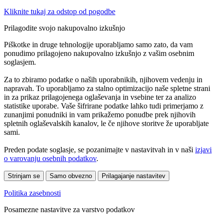
Kliknite tukaj za odstop od pogodbe
Prilagodite svojo nakupovalno izkušnjo
Piškotke in druge tehnologije uporabljamo samo zato, da vam
ponudimo prilagojeno nakupovalno izkušnjo z vašim osebnim
soglasjem.
Za to zbiramo podatke o naših uporabnikih, njihovem vedenju in
napravah. To uporabljamo za stalno optimizacijo naše spletne strani
in za prikaz prilagojenega oglaševanja in vsebine ter za analizo
statistike uporabe. Vaše šifrirane podatke lahko tudi primerjamo z
zunanjimi ponudniki in vam prikažemo ponudbe prek njihovih
spletnih oglaševalskih kanalov, le če njihove storitve že uporabljate
sami.
Preden podate soglasje, se pozanimajte v nastavitvah in v naši
izjavi
o varovanju osebnih podatkov
.
Strinjam se
Samo obvezno
Prilagajanje nastavitev
Politika zasebnosti
Posamezne nastavitve za varstvo podatkov