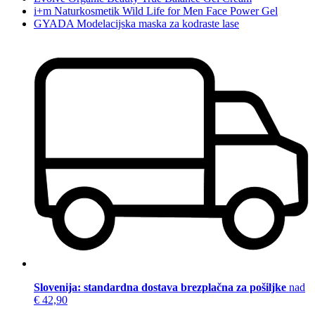
i+m Naturkosmetik Wild Life for Men Face Power Gel
GYADA Modelacijska maska za kodraste lase
Slovenija: standardna dostava brezplačna za pošiljke
nad
€ 42,90