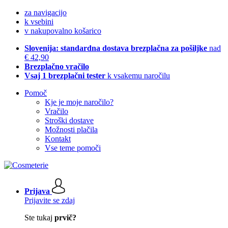
za navigacijo
k vsebini
v nakupovalno košarico
Slovenija: standardna dostava brezplačna za pošiljke
nad
€ 42,90
Brezplačno vračilo
Vsaj 1 brezplačni tester
k vsakemu naročilu
Pomoč
Kje je moje naročilo?
Vračilo
Stroški dostave
Možnosti plačila
Kontakt
Vse teme pomoči
Prijava
Prijavite se zdaj
Ste tukaj
prvič?