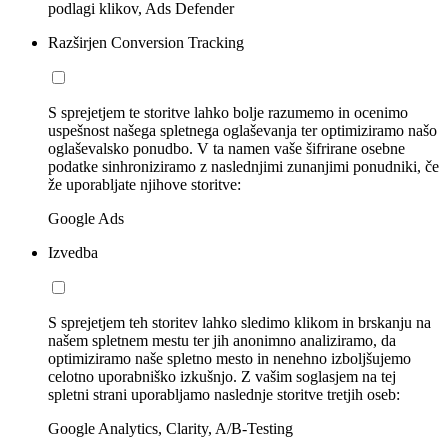
podlagi klikov, Ads Defender
Razširjen Conversion Tracking
S sprejetjem te storitve lahko bolje razumemo in ocenimo
uspešnost našega spletnega oglaševanja ter optimiziramo našo
oglaševalsko ponudbo. V ta namen vaše šifrirane osebne
podatke sinhroniziramo z naslednjimi zunanjimi ponudniki, če
že uporabljate njihove storitve:
Google Ads
Izvedba
S sprejetjem teh storitev lahko sledimo klikom in brskanju na
našem spletnem mestu ter jih anonimno analiziramo, da
optimiziramo naše spletno mesto in nenehno izboljšujemo
celotno uporabniško izkušnjo. Z vašim soglasjem na tej
spletni strani uporabljamo naslednje storitve tretjih oseb:
Google Analytics, Clarity, A/B-Testing