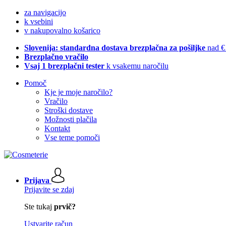
za navigacijo
k vsebini
v nakupovalno košarico
Slovenija: standardna dostava brezplačna za pošiljke
nad €
Brezplačno vračilo
Vsaj 1 brezplačni tester
k vsakemu naročilu
Pomoč
Kje je moje naročilo?
Vračilo
Stroški dostave
Možnosti plačila
Kontakt
Vse teme pomoči
Prijava
Prijavite se zdaj
Ste tukaj
prvič?
Ustvarite račun