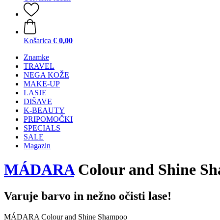
Košarica
€ 0,00
Znamke
TRAVEL
NEGA KOŽE
MAKE-UP
LASJE
DIŠAVE
K-BEAUTY
PRIPOMOČKI
SPECIALS
SALE
Magazin
MÁDARA
Colour and Shine Sh
Varuje barvo in nežno očisti lase!
MÁDARA Colour and Shine Shampoo