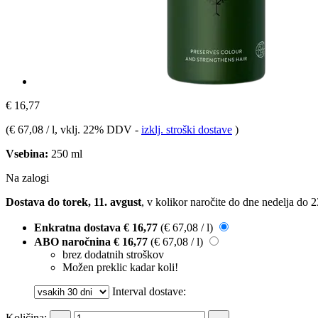
€ 16,77
(
€ 67,08 / l
, vklj. 22% DDV
-
izklj. stroški dostave
)
Vsebina:
250 ml
Na zalogi
Dostava do torek, 11. avgust
, v kolikor naročite do dne
nedelja do 
Enkratna dostava
€ 16,77
(€ 67,08 / l)
ABO naročnina
€ 16,77
(€ 67,08 / l)
brez dodatnih stroškov
Možen preklic kadar koli!
Interval dostave:
Količina: