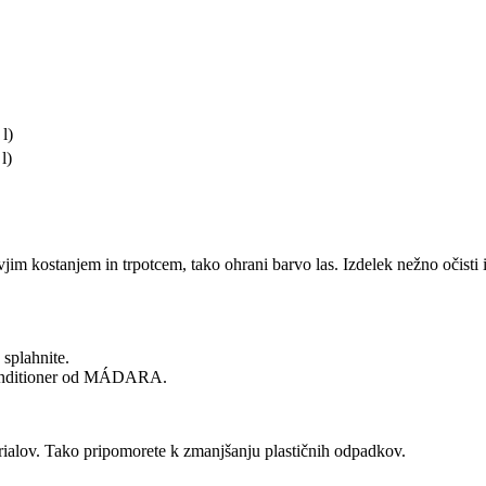
 l)
l)
ostanjem in trpotcem, tako ohrani barvo las. Izdelek nežno očisti in va
 splahnite.
 Conditioner od MÁDARA.
erialov. Tako pripomorete k zmanjšanju plastičnih odpadkov.