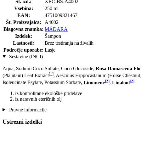
Št. izd.:
XEC-BS-A4002
Vsebina:
250 ml
EAN:
4751009821467
Št.-Proizvajalca:
A4002
Blagovna znamka:
MÁDARA
Izdelek:
Šampon
Lastnosti:
Brez testiranja na živalih
Področje uporabe:
Lasje
Sestavine (INCI)
Aqua, Sodium Coco­ Sulfate, Coco Glucoside,
Rosa Damascena Flo
[1]
(Plaintain) Leaf Extract
, Aesculus Hippocastanum (Horse Chestnut)
[2]
[2]
Isoleucinate Esylate, Potassium Sorbate,
Limonene
,
Linalool
iz kontrolirane ekološke pridelave
iz naravnih eteričnih olj
Pravne informacije
Ustrezni izdelki