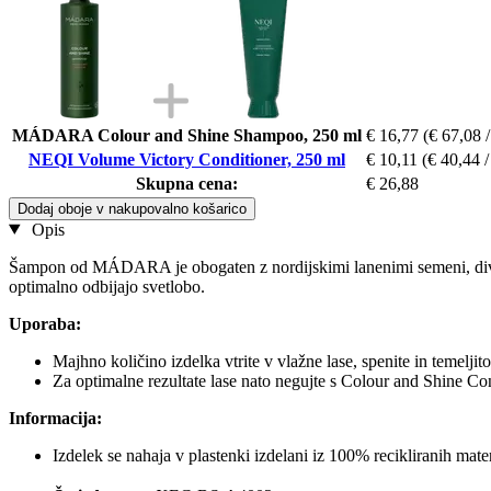
MÁDARA Colour and Shine Shampoo, 250 ml
€ 16,77
(€ 67,08 /
NEQI Volume Victory Conditioner, 250 ml
€ 10,11
(€ 40,44 / 
Skupna cena:
€ 26,88
Dodaj oboje v nakupovalno košarico
Opis
Šampon od MÁDARA je obogaten z nordijskimi lanenimi semeni, divjim k
optimalno odbijajo svetlobo.
Uporaba:
Majhno količino izdelka vtrite v vlažne lase, spenite in temeljito
Za optimalne rezultate lase nato negujte s Colour and Shine
Informacija:
Izdelek se nahaja v plastenki izdelani iz 100% recikliranih mat