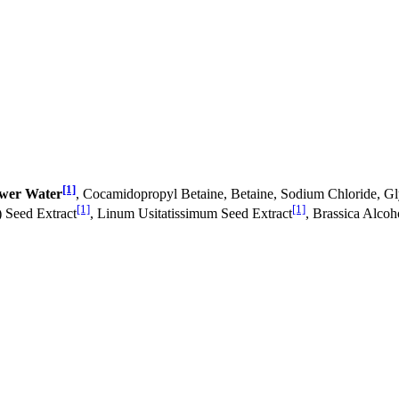
[1]
wer Water
, Cocamidopropyl Betaine, Betaine, Sodium Chloride, Gl
[1]
[1]
 Seed Extract
, Linum Usitatissimum Seed Extract
, Brassica Alcoh