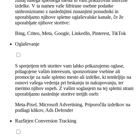
zunaj našega spletnega mesta in vam prikazovali ustrezne
izdelke. V ta namen vaše šifrirane osebne podatke
sinhroniziramo z naslednjimi zunanjimi ponudniki in
uporabljamo njihove spletne oglaševalske kanale, če že
uporabljate njihove storitve:
Bing, Criteo, Meta, Google, LinkedIn, Pinterest, TikTok
Oglaševanje
S sprejetjem teh storitev vam lahko prikazujemo oglase,
prilagojene vašim interesom, sponzorirane vsebine ali
promocije za naše spletno mesto ali izdelke, ki temleljijo na
osnovi vašega vedenja pri brskanju in nakupovanju, ter
merimo njihov uspeh. Z vašim soglasjem na tej spletni strani
uporabljamo naslednje storitve tretjih oseb:
Meta-Pixel, Microsoft Advertising, Priporočila izdelkov na
podlagi klikov, Ads Defender
Razširjen Conversion Tracking