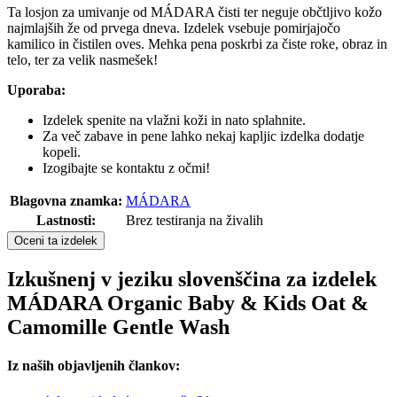
Ta losjon za umivanje od MÁDARA čisti ter neguje občtljivo kožo
najmlajših že od prvega dneva. Izdelek vsebuje pomirjajočo
kamilico in čistilen oves. Mehka pena poskrbi za čiste roke, obraz in
telo, ter za velik nasmešek!
Uporaba:
Izdelek spenite na vlažni koži in nato splahnite.
Za več zabave in pene lahko nekaj kapljic izdelka dodatje
kopeli.
Izogibajte se kontaktu z očmi!
Blagovna znamka:
MÁDARA
Lastnosti:
Brez testiranja na živalih
Oceni ta izdelek
Izkušnenj v jeziku slovenščina za izdelek
MÁDARA Organic Baby & Kids Oat &
Camomille Gentle Wash
Iz naših objavljenih člankov: