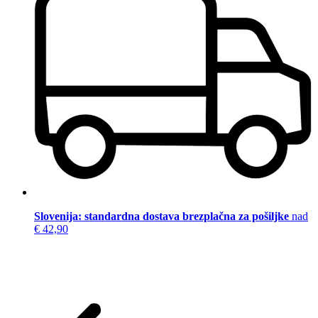
Slovenija: standardna dostava brezplačna za pošiljke
nad
€ 42,90