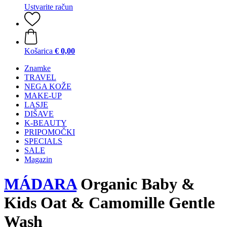
Ustvarite račun
Košarica
€ 0,00
Znamke
TRAVEL
NEGA KOŽE
MAKE-UP
LASJE
DIŠAVE
K-BEAUTY
PRIPOMOČKI
SPECIALS
SALE
Magazin
MÁDARA
Organic Baby &
Kids Oat & Camomille Gentle
Wash