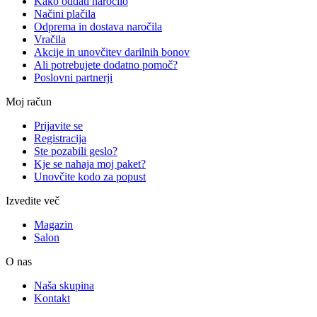
Kako oddati naročilo
Načini plačila
Odprema in dostava naročila
Vračila
Akcije in unovčitev darilnih bonov
Ali potrebujete dodatno pomoč?
Poslovni partnerji
Moj račun
Prijavite se
Registracija
Ste pozabili geslo?
Kje se nahaja moj paket?
Unovčite kodo za popust
Izvedite več
Magazin
Salon
O nas
Naša skupina
Kontakt