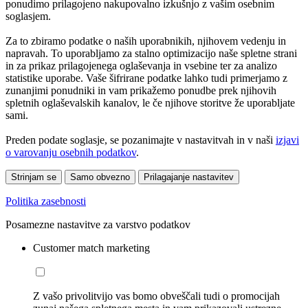
ponudimo prilagojeno nakupovalno izkušnjo z vašim osebnim
soglasjem.
Za to zbiramo podatke o naših uporabnikih, njihovem vedenju in
napravah. To uporabljamo za stalno optimizacijo naše spletne strani
in za prikaz prilagojenega oglaševanja in vsebine ter za analizo
statistike uporabe. Vaše šifrirane podatke lahko tudi primerjamo z
zunanjimi ponudniki in vam prikažemo ponudbe prek njihovih
spletnih oglaševalskih kanalov, le če njihove storitve že uporabljate
sami.
Preden podate soglasje, se pozanimajte v nastavitvah in v naši
izjavi
o varovanju osebnih podatkov
.
Strinjam se
Samo obvezno
Prilagajanje nastavitev
Politika zasebnosti
Posamezne nastavitve za varstvo podatkov
Customer match marketing
Z vašo privolitvijo vas bomo obveščali tudi o promocijah