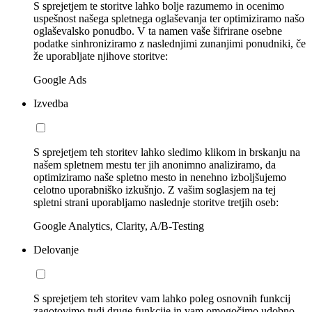
S sprejetjem te storitve lahko bolje razumemo in ocenimo
uspešnost našega spletnega oglaševanja ter optimiziramo našo
oglaševalsko ponudbo. V ta namen vaše šifrirane osebne
podatke sinhroniziramo z naslednjimi zunanjimi ponudniki, če
že uporabljate njihove storitve:
Google Ads
Izvedba
S sprejetjem teh storitev lahko sledimo klikom in brskanju na
našem spletnem mestu ter jih anonimno analiziramo, da
optimiziramo naše spletno mesto in nenehno izboljšujemo
celotno uporabniško izkušnjo. Z vašim soglasjem na tej
spletni strani uporabljamo naslednje storitve tretjih oseb:
Google Analytics, Clarity, A/B-Testing
Delovanje
S sprejetjem teh storitev vam lahko poleg osnovnih funkcij
zagotovimo tudi druge funkcije in vam omogočimo udobno