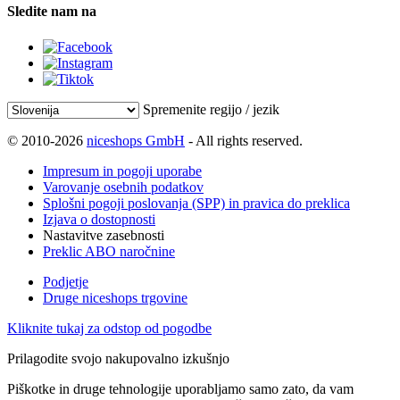
Sledite nam na
Spremenite regijo / jezik
© 2010-2026
niceshops GmbH
- All rights reserved.
Impresum in pogoji uporabe
Varovanje osebnih podatkov
Splošni pogoji poslovanja (SPP) in pravica do preklica
Izjava o dostopnosti
Nastavitve zasebnosti
Preklic ABO naročnine
Podjetje
Druge niceshops trgovine
Kliknite tukaj za odstop od pogodbe
Prilagodite svojo nakupovalno izkušnjo
Piškotke in druge tehnologije uporabljamo samo zato, da vam