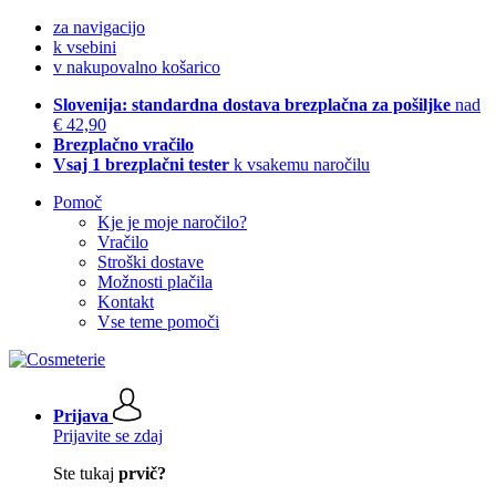
za navigacijo
k vsebini
v nakupovalno košarico
Slovenija: standardna dostava brezplačna za pošiljke
nad
€ 42,90
Brezplačno vračilo
Vsaj 1 brezplačni tester
k vsakemu naročilu
Pomoč
Kje je moje naročilo?
Vračilo
Stroški dostave
Možnosti plačila
Kontakt
Vse teme pomoči
Prijava
Prijavite se zdaj
Ste tukaj
prvič?