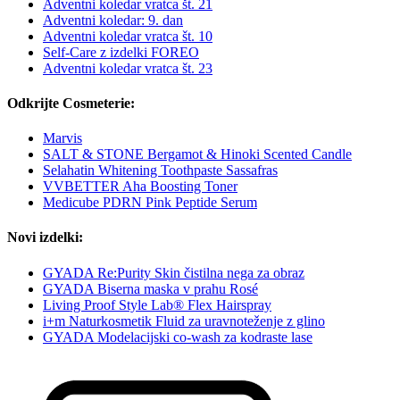
Adventni koledar vratca št. 21
Adventni koledar: 9. dan
Adventni koledar vratca št. 10
Self-Care z izdelki FOREO
Adventni koledar vratca št. 23
Odkrijte Cosmeterie:
Marvis
SALT & STONE Bergamot & Hinoki Scented Candle
Selahatin Whitening Toothpaste Sassafras
VVBETTER Aha Boosting Toner
Medicube PDRN Pink Peptide Serum
Novi izdelki:
GYADA Re:Purity Skin čistilna nega za obraz
GYADA Biserna maska v prahu Rosé
Living Proof Style Lab® Flex Hairspray
i+m Naturkosmetik Fluid za uravnoteženje z glino
GYADA Modelacijski co-wash za kodraste lase