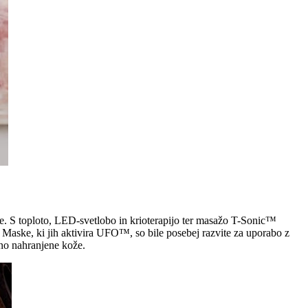
že. S toploto, LED-svetlobo in krioterapijo ter masažo T-Sonic™
Maske, ki jih aktivira UFO™, so bile posebej razvite za uporabo z
tno nahranjene kože.