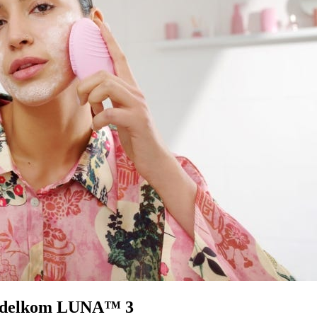
 izdelkom LUNA™ 3