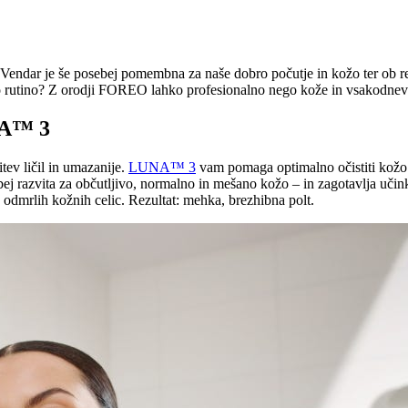
endar je še posebej pomembna za naše dobro počutje in kožo ter ob red
tno rutino? Z orodji FOREO lahko profesionalno nego kože in vsakodne
NA™ 3
itev ličil in umazanije.
LUNA™ 3
vam pomaga optimalno očistiti kožo in
sebej razvita za občutljivo, normalno in mešano kožo – in zagotavlja uči
 odmrlih kožnih celic. Rezultat: mehka, brezhibna polt.