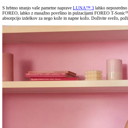
S hrbtno stranjo vaše pametne naprave
LUNA™ 3
lahko neposredno p
FOREO, lahko z masažno površino in pulzacijami FOREO T-Sonic™ stimu
absorpcijo izdelkov za nego kože in napne kožo. Doživite svežo, poživ