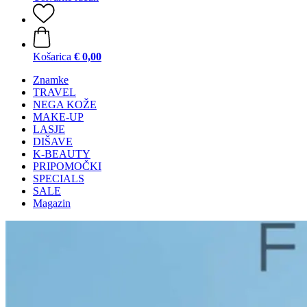
Košarica
€ 0,00
Znamke
TRAVEL
NEGA KOŽE
MAKE-UP
LASJE
DIŠAVE
K-BEAUTY
PRIPOMOČKI
SPECIALS
SALE
Magazin