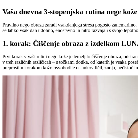
Vaša dnevna 3-stopenjska rutina nege kože
Pravilno nego obraza zaradi vsakdanjega stresa pogosto zanemarimo. V
se lahko vsak dan udobno, enostavno in hitro razvajali s svojo lepo
1. korak: Čiščenje obraza z izdelkom LU
Prvi korak v vaši rutini nege kože je temeljito čiščenje obraza, odstran
v treh različnih različicah – s točkami dotika, od katerih je vsaka po
preprostim korakom kožo osvobodite ostankov ličil, znoja, nečistoč in