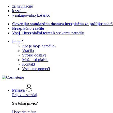
za navigacijo
k vsebini
v nakupovalno košarico
Slovenija: standardna dostava brezplačna za pošiljke
nad €
Brezplačno vračilo
Vsaj 1 brezplačni tester
k vsakemu naročilu
Pomoč
Kje je moje naročilo?
Vračilo
Stroški dostave
Možnosti plačila
Kontakt
Vse teme pomoči
Prijava
Prijavite se zdaj
Ste tukaj
prvič?
Ustvarite račun