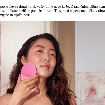
oskrbite za drugi korak vaše rutine nege kože: Z različnimi ciljno usmer
lirate različne predele obraza. To sprosti napetostne točke v obrazn
ljeno in sijočo polt!