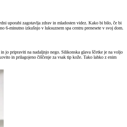
ni uporabi zagotavlja zdrav in mladosten videz. Kako bi bilo, če bi
vno 6-minutno izkušnjo v luksuznem spa centru prenesete v svoj dom.
 jo pripraviti na nadaljnjo nego. Silikonska glava ščetke je na voljo
nkovito in prilagojeno čiščenje za vsak tip kože. Tako lahko z enim