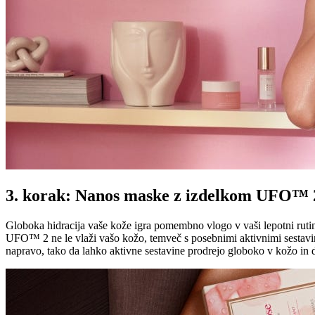
3. korak: Nanos maske z izdelkom UFO™ 
Globoka hidracija vaše kože igra pomembno vlogo v vaši lepotni rutin
UFO™ 2 ne le vlaži vašo kožo, temveč s posebnimi aktivnimi sestavi
napravo, tako da lahko aktivne sestavine prodrejo globoko v kožo in 