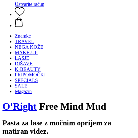
Ustvarite račun
Znamke
TRAVEL
NEGA KOŽE
MAKE-UP
LASJE
DIŠAVE
K-BEAUTY
PRIPOMOČKI
SPECIALS
SALE
Magazin
O'Right
Free Mind Mud
Pasta za lase z močnim oprijem za
matiran videz.