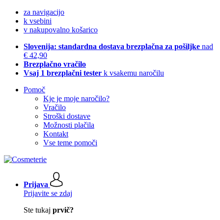
za navigacijo
k vsebini
v nakupovalno košarico
Slovenija: standardna dostava brezplačna za pošiljke
nad
€ 42,90
Brezplačno vračilo
Vsaj 1 brezplačni tester
k vsakemu naročilu
Pomoč
Kje je moje naročilo?
Vračilo
Stroški dostave
Možnosti plačila
Kontakt
Vse teme pomoči
Prijava
Prijavite se zdaj
Ste tukaj
prvič?