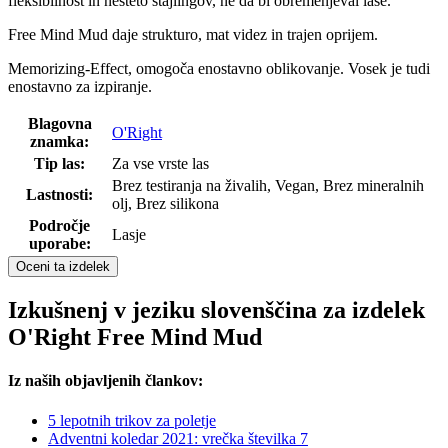
fleksibilnost in nešteto stajlingov, ne da bi obremenjeval lase.
Free Mind Mud daje strukturo, mat videz in trajen oprijem.
Memorizing-Effect, omogoča enostavno oblikovanje. Vosek je tudi
enostavno za izpiranje.
Blagovna
O'Right
znamka:
Tip las:
Za vse vrste las
Brez testiranja na živalih, Vegan, Brez mineralnih
Lastnosti:
olj, Brez silikona
Področje
Lasje
uporabe:
Oceni ta izdelek
Izkušnenj v jeziku slovenščina za izdelek
O'Right Free Mind Mud
Iz naših objavljenih člankov:
5 lepotnih trikov za poletje
Adventni koledar 2021: vrečka številka 7