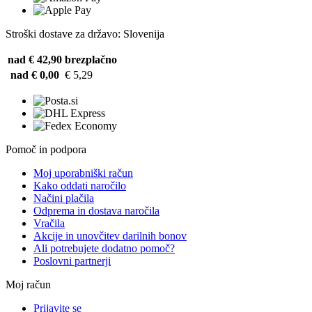
Stroški dostave za državo: Slovenija
nad € 42,90
brezplačno
nad € 0,00
€ 5,29
Pomoč in podpora
Moj uporabniški račun
Kako oddati naročilo
Načini plačila
Odprema in dostava naročila
Vračila
Akcije in unovčitev darilnih bonov
Ali potrebujete dodatno pomoč?
Poslovni partnerji
Moj račun
Prijavite se