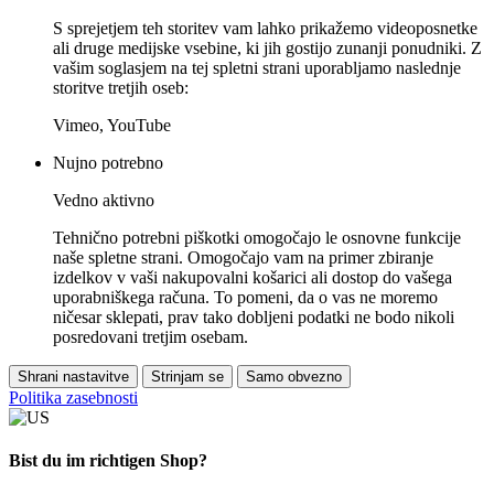
S sprejetjem teh storitev vam lahko prikažemo videoposnetke
ali druge medijske vsebine, ki jih gostijo zunanji ponudniki. Z
vašim soglasjem na tej spletni strani uporabljamo naslednje
storitve tretjih oseb:
Vimeo, YouTube
Nujno potrebno
Vedno aktivno
Tehnično potrebni piškotki omogočajo le osnovne funkcije
naše spletne strani. Omogočajo vam na primer zbiranje
izdelkov v vaši nakupovalni košarici ali dostop do vašega
uporabniškega računa. To pomeni, da o vas ne moremo
ničesar sklepati, prav tako dobljeni podatki ne bodo nikoli
posredovani tretjim osebam.
Shrani nastavitve
Strinjam se
Samo obvezno
Politika zasebnosti
Bist du im richtigen Shop?