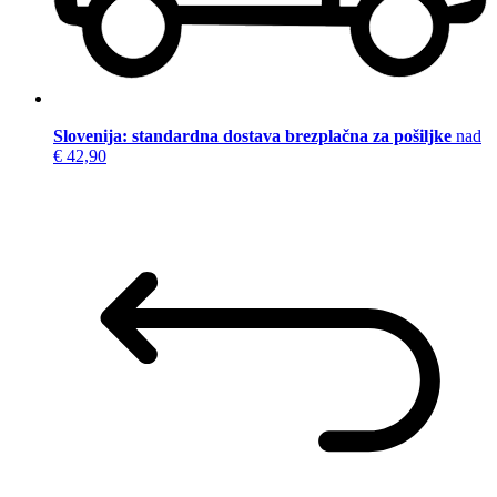
Slovenija: standardna dostava brezplačna za pošiljke
nad
€ 42,90