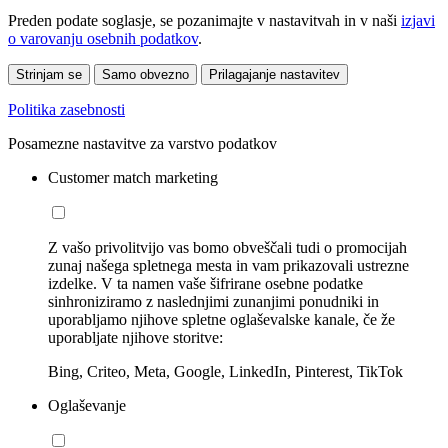
Preden podate soglasje, se pozanimajte v nastavitvah in v naši
izjavi
o varovanju osebnih podatkov
.
Strinjam se
Samo obvezno
Prilagajanje nastavitev
Politika zasebnosti
Posamezne nastavitve za varstvo podatkov
Customer match marketing
Z vašo privolitvijo vas bomo obveščali tudi o promocijah
zunaj našega spletnega mesta in vam prikazovali ustrezne
izdelke. V ta namen vaše šifrirane osebne podatke
sinhroniziramo z naslednjimi zunanjimi ponudniki in
uporabljamo njihove spletne oglaševalske kanale, če že
uporabljate njihove storitve:
Bing, Criteo, Meta, Google, LinkedIn, Pinterest, TikTok
Oglaševanje