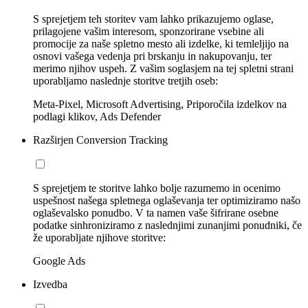
S sprejetjem teh storitev vam lahko prikazujemo oglase,
prilagojene vašim interesom, sponzorirane vsebine ali
promocije za naše spletno mesto ali izdelke, ki temleljijo na
osnovi vašega vedenja pri brskanju in nakupovanju, ter
merimo njihov uspeh. Z vašim soglasjem na tej spletni strani
uporabljamo naslednje storitve tretjih oseb:
Meta-Pixel, Microsoft Advertising, Priporočila izdelkov na
podlagi klikov, Ads Defender
Razširjen Conversion Tracking
S sprejetjem te storitve lahko bolje razumemo in ocenimo
uspešnost našega spletnega oglaševanja ter optimiziramo našo
oglaševalsko ponudbo. V ta namen vaše šifrirane osebne
podatke sinhroniziramo z naslednjimi zunanjimi ponudniki, če
že uporabljate njihove storitve:
Google Ads
Izvedba