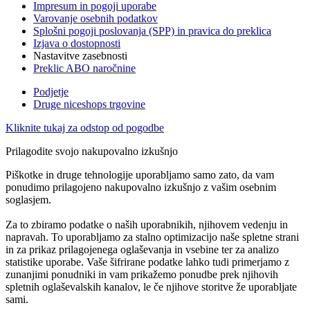
Impresum in pogoji uporabe
Varovanje osebnih podatkov
Splošni pogoji poslovanja (SPP) in pravica do preklica
Izjava o dostopnosti
Nastavitve zasebnosti
Preklic ABO naročnine
Podjetje
Druge niceshops trgovine
Kliknite tukaj za odstop od pogodbe
Prilagodite svojo nakupovalno izkušnjo
Piškotke in druge tehnologije uporabljamo samo zato, da vam
ponudimo prilagojeno nakupovalno izkušnjo z vašim osebnim
soglasjem.
Za to zbiramo podatke o naših uporabnikih, njihovem vedenju in
napravah. To uporabljamo za stalno optimizacijo naše spletne strani
in za prikaz prilagojenega oglaševanja in vsebine ter za analizo
statistike uporabe. Vaše šifrirane podatke lahko tudi primerjamo z
zunanjimi ponudniki in vam prikažemo ponudbe prek njihovih
spletnih oglaševalskih kanalov, le če njihove storitve že uporabljate
sami.