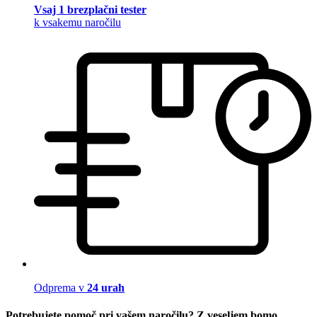
Vsaj 1 brezplačni tester
k vsakemu naročilu
Odprema v
24 urah
Potrebujete pomoč pri vašem naročilu? Z veseljem bomo