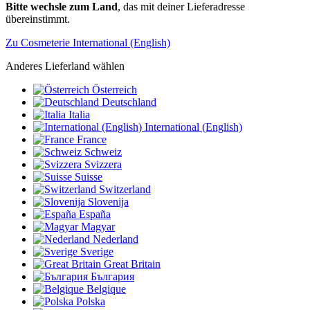
Bitte wechsle zum Land
, das mit deiner Lieferadresse
übereinstimmt.
Zu Cosmeterie International (English)
Anderes Lieferland wählen
Österreich
Deutschland
Italia
International (English)
France
Schweiz
Svizzera
Suisse
Switzerland
Slovenija
España
Magyar
Nederland
Sverige
Great Britain
България
Belgique
Polska