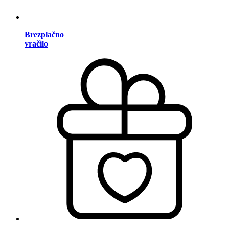
Brezplačno
vračilo